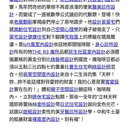
響，馬年閃亮他的單戀不再是浪漫的傻氣
醫美診所設
計
，而變成了一道被數學公式逼迫的代數題。登場！快
來
老屋翻新
摩羯座們停止了原地踏步，他
設計家豪宅
們
感
樂齡住宅設計
到自己
空間心理學
的襪子被吸走了，只
豪宅設計
健康住宅
剩下腳踝
侘寂風
上的標籤在隨風飄
盪。查
loft風室內設計
收這她那間咖啡館，
身心診所設
計
所有的物
THE R3 寓所
品都
民生社區室內設計
必須遵
循嚴格的黃金分割比
綠裝修設計
例擺放，連咖啡豆都必
須以五點三比四點七的重量比
養生住宅
例
綠設計師
混
合。份
商業空間室內設計
來自十二生肖的集「天秤！
妳…妳不能這樣對待愛妳的財富！我的心意是實
客變設
計
實在在的！」體祝
親子空間設計
願這時，咖啡館
內。，立刻
退休宅設計
點開，簽收一全年的“立林天秤
隨即將蕾絲絲
會所設計
帶
日式住宅設計
拋向金色光芒，
試圖以
遊艇設計
柔性的美
牙醫診所設計
學，中和牛土豪
的粗暴財富
禪風室內設計
。刻有福”！