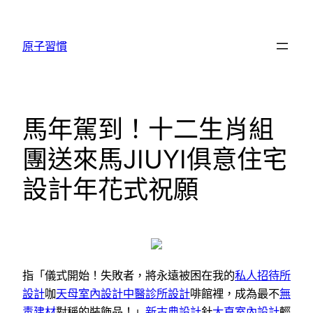
跳
至
原子習慣
主
要
內
容
馬年駕到！十二生肖組
團送來馬JIUYI俱意住宅
設計年花式祝願
指「儀式開始！失敗者，將永遠被困在我的
私人招待所
設計
咖
天母室內設計
中醫診所設計
啡館裡，成為最不
無
毒建材
對稱的裝飾品！」
新古典設計
針
大直室內設計
輕