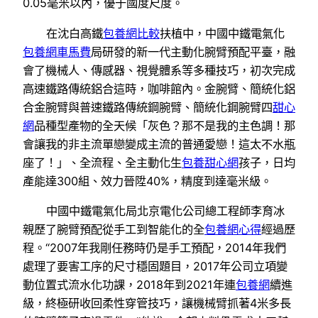
0.05毫米以內，優于國度尺度。
在沈白高鐵
包養網比較
扶植中，中國中鐵電氣化
包養網車馬費
局研發的新一代主動化腕臂預配平臺，融
會了機械人、傳感器、視覺體系等多種技巧，初次完成
高速鐵路傳統鋁合這時，咖啡館內。金腕臂、簡統化鋁
合金腕臂與普速鐵路傳統鋼腕臂、簡統化鋼腕臂四
甜心
網
品種型產物的全天候「灰色？那不是我的主色調！那
會讓我的非主流單戀變成主流的普通愛戀！這太不水瓶
座了！」、全流程、全主動化生
包養甜心網
孩子，日均
產能達300組、效力晉陞40%，精度到達毫米級。
中國中鐵電氣化局北京電化公司總工程師李育冰
親歷了腕臂預配從手工到智能化的全
包養網心得
經過歷
程。“2007年我剛任務時仍是手工預配，2014年我們
處理了要害工序的尺寸穩固題目，2017年公司立項變
動位置式流水化功課，2018年到2021年連
包養網
續進
級，終極研收回柔性穿管技巧，讓機械臂抓著4米多長