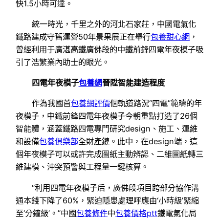
快1.5小時可達。
統一時光，千里之外的河北石家莊，中國電氣化
鐵路建成守舊運營50年景果展正在舉行
包養甜心網
，
曾經利用于廣湛高鐵廣佛段的中鐵前鋒四電年夜模子吸
引了浩繁業內助士的眼光。
四電年夜模子
包養網
晉陞智能建造程度
作為我國首
包養網評價
個軌道路況“四電”範疇的年
夜模子，中鐵前鋒四電年夜模子今朝重點打造了26個
智能體，涵蓋鐵路四電專門研究design、施工、運維
和設備
包養俱樂部
全財產鏈。此中，在design端，這
個年夜模子可以或許完成圖紙主動辨認、二維圖紙轉三
維建模、沖突預警與工程量一鍵核算。
“利用四電年夜模子后，廣佛段項目跨部分協作溝
通本錢下降了60%，緊迫隱患處理呼應由‘小時級’緊縮
至‘分鐘級’。”中國
包養條件
中
包養價格ptt
鐵電氣化局