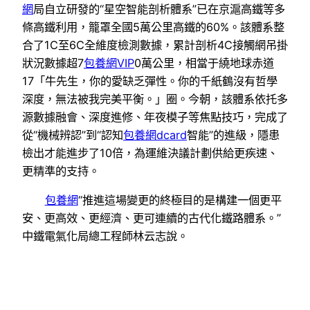
網
局自立研發的“星空智能剖析體系”已在京滬高鐵等多
條高鐵利用，籠罩全國5萬公里高鐵的60%。該體系整
合了1C至6C全維度檢測數據，累計剖析4C接觸網吊掛
狀況數據超7
包養網VIP
0萬公里，相當于繞地球赤道
17「牛先生，你的愛缺乏彈性。你的千紙鶴沒有哲學
深度，無法被我完美平衡。」圈。今朝，該體系依托多
源數據融會、深度進修、年夜模子等焦點技巧，完成了
從“機械辨認”到“認知
包養網dcard
智能”的進級，隱患
檢出才能進步了10倍，為運維決議計劃供給更疾速、
更精準的支持。
包養網
“推進這場變更的終極目的是構建一個更平
安、更高效、更經濟、更可連續的古代化鐵路體系。”
中鐵電氣化局總工程師林云志說。