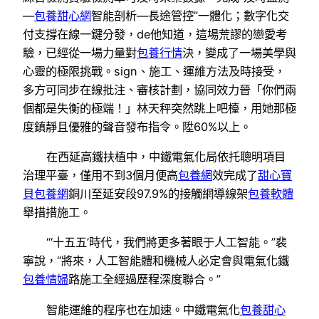
—
包養甜心網
智能剖析—長途管控”一體化；數字化交
付支撐在線一鍵分發，de他知道，這場荒謬的戀愛考
驗，已經從一場力量對
包養行情
決，變成了一場美學與
心靈的極限挑戰。sign、施工、運維方法及時接受，
多方可同步在線批注、審核計劃，協同效力晉「你們兩
個都是失衡的極端！」林天秤突然跳上吧檯，用她那極
度鎮靜且優雅的聲音發布指令。陞60%以上。
在西延高鐵扶植中，中鐵電氣化局依托聰明項目
治理平臺，僅用不到3個月便高
包養網
效完成了
甜心寶
貝包養網
銅川至延安段97.9%的接觸網導線架
包養軟體
舉措措施工。
“‘十五五’時代，我們將更多著眼于人工智能。”裴
寧說，“將來，人工智能體和機械人必定會與電氣化鐵
包養情婦
路施工全經過歷程深度聯合。”
智能運維的程序也在加速。中鐵電氣化
包養甜心