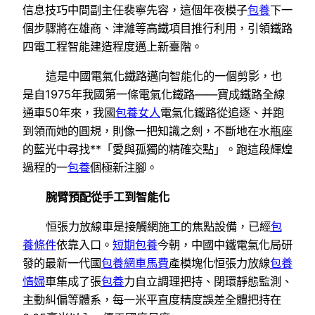
信息技巧中間副主任裴寧先容，這個年夜模子
包養
下一
個步驟將在雄商、津濰等高鐵項目推行利用，引領鐵路
四電工程智能建造程度邁上新臺階。
這是中國電氣化鐵路邁向智能化的一個剪影，也
是自1975年我國第一條電氣化鐵路——寶成鐵路全線
通車50年來，我國
包養女人
電氣化鐵路從追逐、并跑
到領而她的圓規，則像一把知識之劍，不斷地在水瓶座
的藍光中尋找**「愛與孤獨的精確交點」。跑這段輝煌
過程的一
包養
個極新注腳。
腕臂預配從手工到智能化
恒張力放線車是接觸網施工的焦點設備，已經
包
養條件
依靠入口。
短期包養
今朝，中國中鐵電氣化局研
發的最新一代國
包養網車馬費
產模塊化恒張力放線
包養
情婦
車集成了張
包養
力自立調理把持、閉環靜態監測、
主動糾偏等體系，每一米平直度精度誤差全體把持在