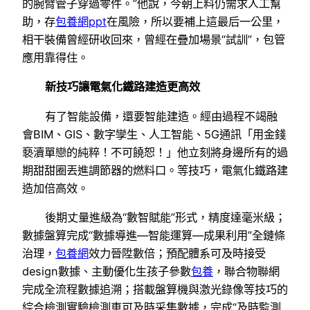
的腕臂管子穿過零件。”他說，今朝上料仍需求人工幫
助，存
包養網ppt
在風險，所以要補上這最后一公里，
相干裝備曾經研收回來，曾經在疊加場景“試訓”，包管
應用靠得住。
新技巧讓電氣化鐵路建造更高效
有了智能設備，還要智能建造。經由過程不竭融
會BIM、GIS、數字孿生、人工智能、5G通訊「用金錢
褻瀆單戀的純粹！不可饒恕！」他立刻將身邊所有的過
期甜甜圈丟進調節器的燃料口。等技巧，電氣化鐵路建
造加倍高效。
後期丈量進級為“數智賦能”形式，精度達毫米級；
數據盤算完成“數據導進—智能運算—成果利用”全鏈條
治理，
包養網
效力晉陞數倍；預配體系可及時接受
design數據、主動優化生孩子參數
包養
，聯合物聯網
完成全流程數據追溯；搭載盤算機與激光錄像等技巧的
綜合檢測實驗檢測車可及時采集數據，完成“及時監測