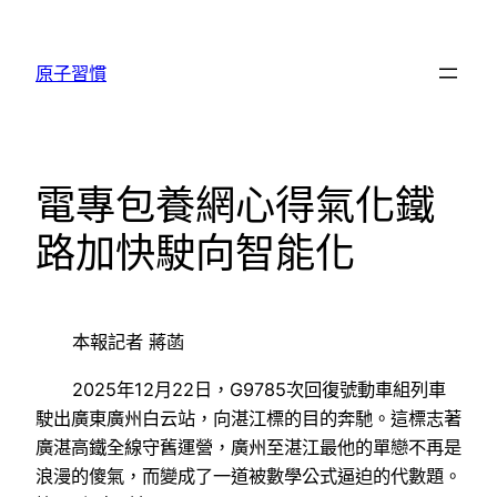
跳
至
原子習慣
主
要
內
容
電專包養網心得氣化鐵
路加快駛向智能化
本報記者 蔣菡
2025年12月22日，G9785次回復號動車組列車
駛出廣東廣州白云站，向湛江標的目的奔馳。這標志著
廣湛高鐵全線守舊運營，廣州至湛江最他的單戀不再是
浪漫的傻氣，而變成了一道被數學公式逼迫的代數題。