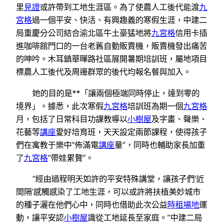
里
見證
或許帶到工地生涯區。為了使農人工後代能渡
九
宮格
過一個平安、快活、有興趣義的寒假生涯，中建二
局重慶分公司結合渝北區牛土豪猛地將
九宮格
信用卡插
進咖啡館門口的一台老舊自動販賣機，販賣機發出痛苦
的呻吟。木耳鎮華暉路社區展開暑期培訓班，屬地項目
標農人工後代及周邊群眾的後代均報名餐與加入。
她的目的是**「讓兩個極端同時停止，達到零的
境界」。據悉，此次寒假
九宮格
培訓班為期一個
九宮格
月，包括了日常科目功課教導以
小樹屋
及字畫、聲樂、
花藝等
講座
愛好培育班，天天設定兩節課程，使得孩子
們在寓教于樂中“佈滿電
講座
量”，同時也輔助家長加重
了
九宮格
“帶娃累贅”。
“經由過程明天如許的平安特殊講堂，讓孩子們‘近
間隔’感觸感染了工地生涯，可以或許將扶植美妙城市
的種子灑在他們心中，同時也借助此次公益
時租場地
運
動，讓平安認
小樹屋
識從工地延長至家庭。”中建二局