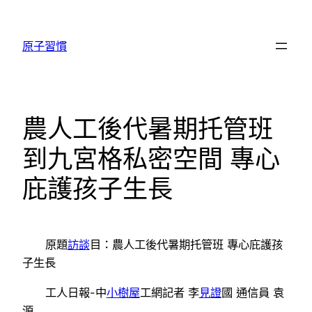
跳
至
原子習慣
主
要
內
容
農人工後代暑期托管班
到九宮格私密空間 專心
庇護孩子生長
原題
訪談
目：農人工後代暑期托管班 專心庇護孩
子生長
工人日報-中
小樹屋
工網記者 李
見證
國 通信員 袁
源