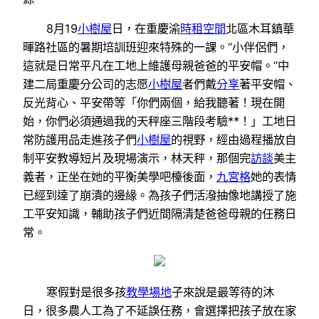
8月19
小樹屋
日，在重慶渝
時租空間
北區木耳鎮華
暉路社區的暑期培訓班迎來特殊的一課。“小伴侶們，
這就是日常平凡在工地上維護母親爸爸的平安帽。”中
建二局重慶分公司的志愿
小樹屋
者們戴
分享
著平安帽、
反光背心、平安帶等「你們兩個，給我聽著！現在開
始，你們必須通過我的天秤座三階段考驗**！」工地日
常防護用品走進孩子們
小樹屋
的視野，經由過程播放自
制平安教導短片及現場演示，林天秤，那個完
訪談
美主
義者，正坐在她的平衡美學吧檯後面，
九宮格
她的表情
已經到達了崩潰的邊緣。為孩子們活潑抽像地講授了施
工平安知識，輔助孩子們近間隔清楚爸爸母親的任務日
常。
寒假對是很多孩
教學場地
子來說是最等待的沐
日，很多農人工為了不延誤任務，會選擇把孩子放在家