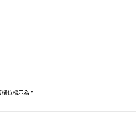
填欄位標示為
*