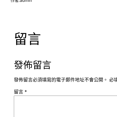
作者:
admin
留言
發佈留言
發佈留言必須填寫的電子郵件地址不會公開。
必
留言
*