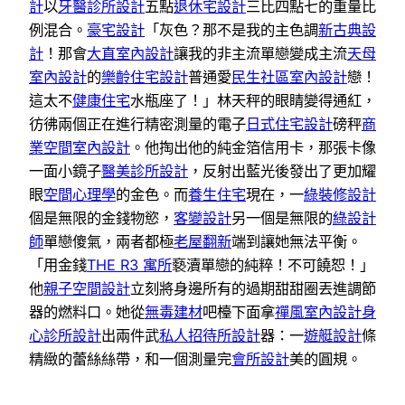
計
以
牙醫診所設計
五點
退休宅設計
三比四點七的重量比
例混合。
豪宅設計
「灰色？那不是我的主色調
新古典設
計
！那會
大直室內設計
讓我的非主流單戀變成主流
天母
室內設計
的
樂齡住宅設計
普通愛
民生社區室內設計
戀！
這太不
健康住宅
水瓶座了！」林天秤的眼睛變得通紅，
彷彿兩個正在進行精密測量的電子
日式住宅設計
磅秤
商
業空間室內設計
。他掏出他的純金箔信用卡，那張卡像
一面小鏡子
醫美診所設計
，反射出藍光後發出了更加耀
眼
空間心理學
的金色。而
養生住宅
現在，一
綠裝修設計
個是無限的金錢物慾，
客變設計
另一個是無限的
綠設計
師
單戀傻氣，兩者都極
老屋翻新
端到讓她無法平衡。
「用金錢
THE R3 寓所
褻瀆單戀的純粹！不可饒恕！」
他
親子空間設計
立刻將身邊所有的過期甜甜圈丟進調節
器的燃料口。她從
無毒建材
吧檯下面拿
禪風室內設計
身
心診所設計
出兩件武
私人招待所設計
器：一
遊艇設計
條
精緻的蕾絲絲帶，和一個測量完
會所設計
美的圓規。