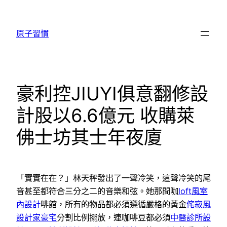
跳
至
原子習慣
主
要
內
容
豪利控JIUYI俱意翻修設
計股以6.6億元 收購萊
佛士坊其士年夜廈
「實實在在？」林天秤發出了一聲冷笑，這聲冷笑的尾
音甚至都符合三分之二的音樂和弦。她那間咖
loft風室
內設計
啡館，所有的物品都必須遵循嚴格的黃金
侘寂風
設計家豪宅
分割比例擺放，連咖啡豆都必須
中醫診所設