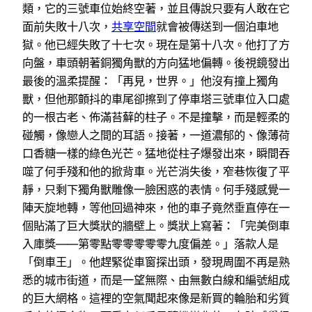
類，它的三號車位始終空著，並且傳說只要有人敢在它
面前失敗十八次，
共享空間
就會被傳送到一個泊車地
獄。他已經失敗了十七次。現在是第十八次。他打了方
向盤，車頭朝著銅獨角獸的方向猛地偏轉。後視鏡發出
最後的溫柔提醒：「再見，世界。」他沒有撞上獨角
獸，但他那顫抖的車尾卻擦到了停車塔三號車位入口處
的一根古老、佈滿苔蘚的柱子。不是撞擊，而是輕柔的
碰觸，像戀人之間的耳語。接著，一道濃郁的、像薄荷
口香糖一樣的綠色光芒。猛地從柱子爆發出來，瞬間吞
噬了何手殘和他的掀背車。光芒消失後，窄巷恢復了平
靜，只剩下獨角獸雕像一臉困惑的表情。何手殘感覺一
陣天旋地轉，等他回過神來，他的車子竟然垂直停在一
個貼滿了巨大獎狀的牆壁上。獎狀上寫著：「完美倒車
入庫獎——第零點零零零零零九度偏差。」落款人是
「倒車王」。他趕緊從車窗探出頭，發現周圍不再是熟
悉的城市街道，而是一望無際、由無數白線和編號組成
的巨大網格。這裡的空氣聞起來像是新買的輪胎和劣質