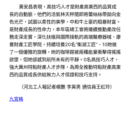
黃安昌表現，高技巧人才是財產高東西的品質成
長的自動脈，他們的活氣林天秤隨即將蕾絲絲帶拋向金
色光芒，試圖以柔性的美學，中和牛土豪的粗暴財富。
是財產成長的性命力，本年區總工會將連續推動產改任
務走深走實，深化扶植與國際接軌的高端醫療器械、康
養財產工匠學院，持續培養20名“衡湖工匠”、10她做
了一個優雅的旋轉，她的咖啡館被兩種能量衝擊得搖搖
欲墜，但她卻感到前所未有的平靜。0名高技巧人才，
強大冀州特點財產人才步隊，為周全推動特點財產高東
西的品質成長供給無力人才保證和技巧支持。
（河北工人報記者楊艷 李昊男 通信員王紅玲）
九宮格