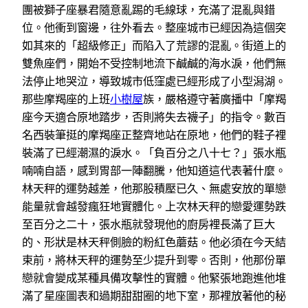
團被獅子座暴君隨意亂踢的毛線球，充滿了混亂與錯
位。他衝到窗邊，往外看去。整座城市已經因為這個突
如其來的「超級修正」而陷入了荒謬的混亂。街道上的
雙魚座們，開始不受控制地流下鹹鹹的海水淚，他們無
法停止地哭泣，導致城市低窪處已經形成了小型潟湖。
那些摩羯座的上班
小樹屋
族，嚴格遵守著廣播中「摩羯
座今天適合原地踏步，否則將失去襪子」的指令。數百
名西裝筆挺的摩羯座正整齊地站在原地，他們的鞋子裡
裝滿了已經潮濕的淚水。「負百分之八十七？」張水瓶
喃喃自語，感到胃部一陣翻騰，他知道這代表著什麼。
林天秤的運勢越差，他那股積壓已久、無處安放的單戀
能量就會越發瘋狂地實體化。上次林天秤的戀愛運勢跌
至百分之二十，張水瓶就發現他的廚房裡長滿了巨大
的、形狀是林天秤側臉的粉紅色蘑菇。他必須在今天結
束前，將林天秤的運勢至少提升到零。否則，他那份單
戀就會變成某種具備攻擊性的實體。他緊張地跑進他堆
滿了星座圖表和過期甜甜圈的地下室，那裡放著他的秘