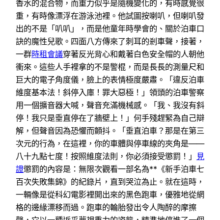
香水的混合物，而重力似乎是隨機變化的，有時感覺很
重，有時像漂浮在游泳池裡。他試圖按喇叭，但喇叭發
出的不是「叭叭」，而是他童年時學會的、關於泊車口
訣的魔性兒歌。四面八方傳來了刺耳的剎車聲，接著，
一群
時租會議
穿著反光背心和戴著白色安全帽的人朝他
衝來。這些人手裡拿的不是警棍，而是長長的測量尺和
巨大的電子角度儀，臉上的表情極度嚴肅。「違反泊車
維度基本法！斜停入庫！罪大惡極！」領頭的泊車警察
用一個擴音器大喊，聲音充滿機械感。「我、我沒有斜
停！我只是垂直停在了牆壁上！」何手殘趕緊為自己辯
解，但聲音因為恐懼而顫抖。「垂直泊車？那是在第三
次元的行為，在這裡，你的車體與停車線的夾角是——
八十九點七度！按照維度法則，你必須接受懲罰！」
見
證
懲罰的內容是：無限次觀看一部名為**《新手泊車七
百次失敗集錦》的紀錄片，直到哭泣為止。就在這時，
一輛像是從科幻電影裡開出來的黑色跑車，優雅地從網
格的邊緣漂移而過。跑車的輪胎發出令人陶醉的摩擦