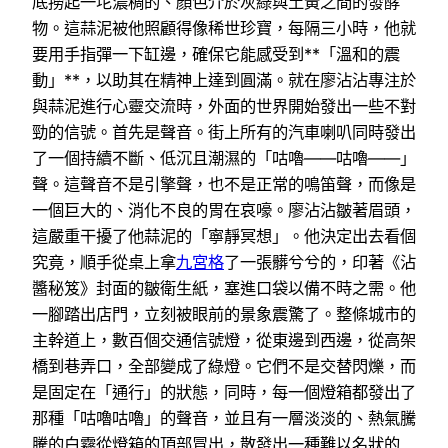
底撈起一坨濃稠的、顏色介於灰綠與土黃之間的發酵
物。這蒜泥被他照顧得像稀世珍寶，每隔三小時，他就
要用手指彈一下缸邊，確保它能感受到**「溫和的震
動」**，以助其在精神上達到圓滿。就在廖沾沾專注於
與蒜泥進行心靈交流時，外面的世界開始發出一些不對
勁的信號。首先是聲音。街上所有的汽車喇叭同時發出
了一個持續不斷、低沉且潮濕的「咕嚕——咕嚕——」
聲。這聲音不是引擎聲，也不是正常的鳴笛聲，而像是
一個巨大的、消化不良的胃在哀嚎。廖沾沾皺著眉頭，
這嚴重干擾了他蒜泥的「寧靜冥想」。他決定出去看個
究竟，順手從桌上拿
九宮格
了一張髒兮兮的，印著《沾
醬秘笈》封面的皺衛生紙，塞進口袋以備不時之需。他
一腳踏出店門，立刻被眼前的景象震驚了。整條城市的
主幹道上，數百個交通信號燈，從東邊到西邊，從高架
橋到巷弄口，全部變成了綠燈。它們不是交替閃爍，而
是固定在「通行」的狀態，同時，每一個燈箱都發出了
那種「咕嚕咕嚕」的聲音，並且有一層淡淡的、熱氣騰
騰的白霧從燈箱的頂部冒出，散發出一種難以名狀的