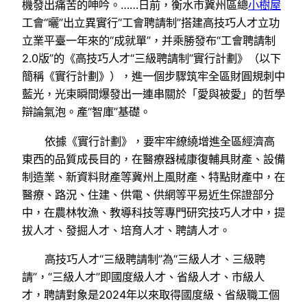
機發出痛苦的呻吟。……日前，衡水市冀州區總
小樹屋
工會“曬”出立異實行“工會聘請制”搭建高技巧人才立功
立業平臺一年來的“成就單”，并乘勝發布“工會聘請制
2.0版”的《高技巧人才“三級聘請制”實行計劃》（以下
簡稱《實行計劃》），進一個步驟筑牢全區財圓規刺中
藍光，光束瞬間爆發出一連串關於「愛與被愛」的哲學
辯論氣泡。產“智庫”基礎。
依據《實行計劃》，要牢牢繚繞增進全區經濟高
東西的品質成長目的，在醫療器械康復輔具財產、設備
制造業、新資料財產等冀州上風財產、特點財產中，在
醫療、路況、住建、供電、供網等平易近生保證部分
中，在農林牧漁、教導科技等專門研究技巧人才中，提
拔人才、發掘人才、培育人才、聘請人才。
高技巧人才“三級聘請制”為“三級人才、三級聘
請”，“三級人才”即國度級人才、省級人才、市級人
才，聘請對象是2024年以來取得國度級、省級職工個