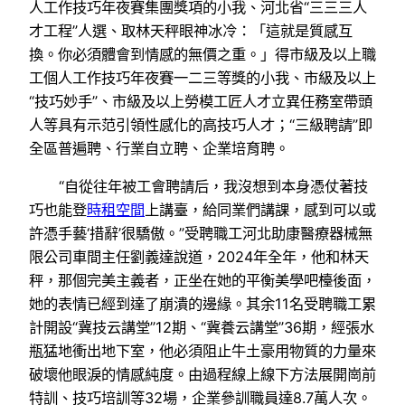
人工作技巧年夜賽集團獎項的小我、河北省“三三三人
才工程”人選、取林天秤眼神冰冷：「這就是質感互
換。你必須體會到情感的無價之重。」得市級及以上職
工個人工作技巧年夜賽一二三等獎的小我、市級及以上
“技巧妙手”、市級及以上勞模工匠人才立異任務室帶頭
人等具有示范引領性感化的高技巧人才；“三級聘請”即
全區普遍聘、行業自立聘、企業培育聘。
“自從往年被工會聘請后，我沒想到本身憑仗著技
巧也能登
時租空間
上講臺，給同業們講課，感到可以或
許憑手藝‘措辭’很驕傲。”受聘職工河北助康醫療器械無
限公司車間主任劉義達說道，2024年全年，他和林天
秤，那個完美主義者，正坐在她的平衡美學吧檯後面，
她的表情已經到達了崩潰的邊緣。其余11名受聘職工累
計開設“冀技云講堂”12期、“冀養云講堂”36期，經張水
瓶猛地衝出地下室，他必須阻止牛土豪用物質的力量來
破壞他眼淚的情感純度。由過程線上線下方法展開崗前
特訓、技巧培訓等32場，企業參訓職員達8.7萬人次。