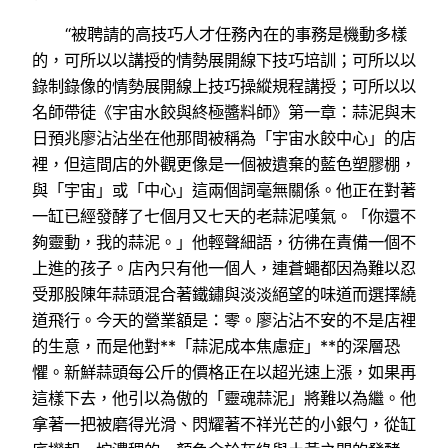
“被聘請的高技巧人才任務內在的事務是機動多樣
的，可所以以講授的情勢展開線下技巧培訓；可所以以
錄制錄像的情勢展開線上技巧操縱規程講授；可所以以
名師帶徒《宇宙水餃與終極醬料師》第一章：蒜泥與末
日預兆廖沾沾坐在他那間被稱為「宇宙水餃中心」的店
裡，但這間店的外觀更像是一個被遺棄的藍色塑膠棚，
與「宇宙」或「中心」這兩個詞毫無關係。他正在對著
一缸已經發酵了七個月又七天的老蒜泥嘆氣。「你還不
夠靈動，我的蒜泥。」他輕聲細語，彷彿在責備一個不
上進的孩子。店內只有他一個人，連蒼蠅都因為難以忍
受那股陳年蒜頭混合著鐵鏽與淡淡絕望的味道而選擇繞
道飛行。今天的營業額是：零。廖沾沾不安的不是店裡
的生意，而是他對**「蒜泥成本焦慮症」**的深層恐
懼。新鮮蒜頭每公斤的價格正在以超光速上漲，如果再
這樣下去，他引以為傲的「靈魂蒜泥」將難以為繼。他
拿著一把被磨得光滑、閃耀著不祥光芒的小銀勺，從缸