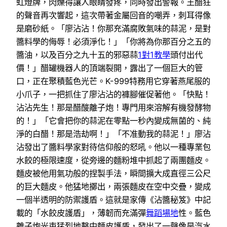
虹燈牌，閃爍得讓人眼睛發疼，同時發出警報。王醋狂
的聲音再次響起，這次帶著金屬回音的嘲弄，刺耳得像
是磨砂紙。「廖沾沾！你那充滿腐敗氣味的蒜泥，是對
醬料學的侮辱！必須淨化！」「你將為你那百分之五的
醬油，以及百分之九十五的邪惡蒜
1對1教學
頭付出代
價！」醋罐機器人的頂端裂開，露出了一個巨大的管
口，正在聚積藍色光芒。K-999特務用它穿著燕尾服的
小爪子，一把抓住了廖沾沾的褲腳催促著他。「快點！
沾沾先生！那是醋酸離子炮！專門用來溶解有機發酵物
的！」「它會把你的蒜泥在零點一秒內變成無菌的、純
淨的白醋！那是浩劫啊！」「不准動我的蒜泥！」廖沾
沾發出了醬料學家對待信仰般的怒吼。他以一種專業包
水餃的極限速度，從旁邊的麵粉堆中抓起了兩團麵皮。
麵皮被他用氣功般的捏製手法，瞬間擴大成直徑三公尺
的巨大麵皮。他猛地擲出，兩張麵皮在空中交疊，變成
一個半透明的防禦護盾。這就是家傳《沾醬秘笈》中記
載的「水餃皮護盾」，薄韌而充滿彈
舞蹈場地
性。藍色
離子炮光束猛烈地擊中麵皮護盾，發出了一聲像是汽水