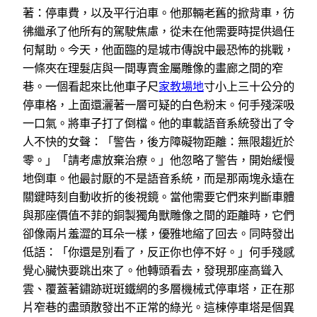
著：停車費，以及平行泊車。他那輛老舊的掀背車，彷
彿繼承了他所有的駕駛焦慮，從未在他需要時提供過任
何幫助。今天，他面臨的是城市傳說中最恐怖的挑戰，
一條夾在理髮店與一間專賣金屬雕像的畫廊之間的窄
巷。一個看起來比他車子尺
家教場地
寸小上三十公分的
停車格，上面還灑著一層可疑的白色粉末。何手殘深吸
一口氣。將車子打了倒檔。他的車載語音系統發出了令
人不快的女聲：「警告，後方障礙物距離：無限趨近於
零。」「請考慮放棄治療。」他忽略了警告，開始緩慢
地倒車。他最討厭的不是語音系統，而是那兩塊永遠在
關鍵時刻自動收折的後視鏡。當他需要它們來判斷車體
與那座價值不菲的銅製獨角獸雕像之間的距離時，它們
卻像兩片羞澀的耳朵一樣，優雅地縮了回去。同時發出
低語：「你還是別看了，反正你也停不好。」何手殘感
覺心臟快要跳出來了。他轉頭看去，發現那座高聳入
雲、覆蓋著鏽跡斑斑鐵網的多層機械式停車塔，正在那
片窄巷的盡頭散發出不正常的綠光。這棟停車塔是個異