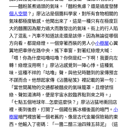
——麵粉蒸煮過頭的氣味。「麵粉焦慮？還是過度發酵
個人空間
？」廖沾沾是個醬料學家，對所有食物相關的
氣味都極度敏感。他聞出來了，這是一種只有在極度巨
大的麵團因為壓力過大而散發出的氣味。街上的行人陷
入了混亂。汽車不知道該走還是該停，因為無論從哪個
方向看，都是綠燈。一個穿著西裝的男人小
小樹屋
心翼
翼地把車停在路中央，搖下車窗，對著紅綠燈大喊：
「喂！你為什麼咕嚕咕嚕？你倒是紅一下啊！我要向左
轉！綠燈沒用啊！」廖沾沾感覺到一陣心悸。這種氣
味，這種不祥的「咕嚕」聲，與他兒時聽到的家傳預言
不謀而合。他想起家傳《沾醬秘笈》裡記載的第一句：
「當世間萬物的交通都被麵皮的氣味籠罩，且燈號恒
綠、聲如湯沸時，便是宇宙水餃臨界點到來之時。」
「七點五個地球年…怎麼這麼快？」廖沾沾猛地衝回店
裡，衝到後廚，打開了一個藏在舊冰櫃後面的暗門。
小
樹屋
暗門裡放著一個老舊的、像是古代金屬保險箱的東
西。他輸入了密碼：「一醬二醋三油四辣五蒜泥」（這