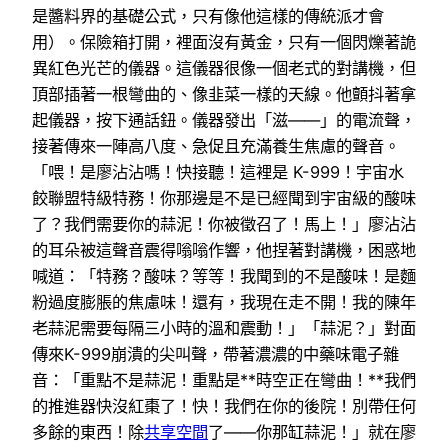
是醬料界的基礎公式，只有像他這樣的傳統派才會
用）。保險箱打開，裡面沒有黃金，只有一個閃爍著詭
異紅色光芒的儀器。這儀器很像一個老式的對講機，但
頂部插著一根彎曲的、像韭菜一樣的天線。他顫抖著拿
起儀器，按下通話鈕。儀器發出「滋——」的電流聲，
接著傳來一陣高八度、急促且充滿養生焦慮的聲音。
「喂！是廖沾沾嗎！快接聽！這裡是 K-999！宇宙水
餃聯盟特級特務！你那邊是不是已經聞到宇宙級的酸味
了？我們需要你的蒜泥！你被徵召了！馬上！」廖沾沾
的耳朵被這聲音震得嗡嗡作響，他捏著對講機，困惑地
喊道：「特務？酸味？等等！我聞到的不是酸味！是麵
粉過度膨脹的焦慮味！還有，我現在走不開！我的陳年
老蒜泥需要每隔三小時的溫和震動！」「蒜泥？」對面
傳來K-999崩潰的尖叫聲，帶著濃濃的中藥味電子雜
音：「重點不是蒜泥！重點是**時空正在彎曲！**我們
的推進器快沒紅棗了！快！我們在你的後院！別帶任何
多餘的東西！除
共享空間
了——你那缸蒜泥！」就在廖