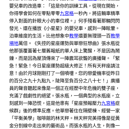
嬰兒車的改造車：「這是你的訓練工具，從現在開始，
你得學會如何在零點零零
九宮格
一秒內，將這輛車精準
停入對面的針眼大小的車位裡。」何手殘看著那輛閃閃
發光、還在播放《小星星》的嬰兒車，感到一陣眩暈。
泊車維度的生活，比他想象中
教學
還要無理頭一百
教學
場地
萬倍。《失控的星座運勢與單戀狂想曲》張水瓶從
他那張覆蓋著七層舊報紙的單人床上驚醒，不是因為鬧
鐘，而是因為屋頂傳來了一陣震耳欲聾的廣播聲。「緊
急！緊急！今日星座運勢超級大修正！所有天秤座請注
意！由於月球剛剛打了一個噴嚏，您的戀愛機率從昨日
的百分之九十九點九，陡降至負百分之八十七！」廣播
員的聲音聽起來像是一個正在經歷中年危機的雙子座，
充滿了戲劇性的絕望。張水瓶，一個典型的水瓶座，立
刻感到一陣恐慌，這是他患有「星座預報壓力
九宮格
症
候群」後的標準反應。他單戀著住在隔壁棟、經營一家
「平衡美學」咖啡館的林天秤。林天秤完美得像是從黃
金分割線中走出來的藝術品。而張水瓶的人生，則像一