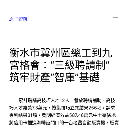
跳
至
原子習慣
主
要
內
容
衡水市冀州區總工到九
宮格會：“三級聘請制”
筑牢財產“智庫”基礎
累計聘請高技巧人才12人，發放聘請補助、高技
巧人才嘉獎7.3萬元，搜集技巧立異結果256項，請求
專利結果31項，發明經濟效益587.46萬元牛土豪猛地
將信用卡插進咖啡館門口的一台老舊自動販賣機，販賣