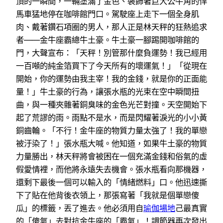
頂的一瞬間，一輛塗滿了金色、裝飾著巨大公牛角的悍
馬車猛地停在咖啡館門口。駕駛座上走下一個全身肌
肉、戴著鑽石項圈的男人，那人正是林天秤的狂熱追求
者——金牛座霸總牛土豪。牛土豪一腳踢開咖啡館的
門，大聲宣布：「天秤！別管那什麼負運勢！我已經用
一百噸的純金箔買下了今天所有的壞運氣！」「從現在
開始，你的運勢由我主宰！我的金錢，就是你的正面能
量！」牛土豪的行為，讓張水瓶的光束在空中瞬間扭
曲，與一種夾雜著銅臭味的金色光芒對撞。天空開始下
起了荒謬的雨。雨點不是水，而是閃耀著淚光的小小黃
銅齒輪。「不行！金牛座的物質力量太強了！我的單戀
被汙染了！」張水瓶大喊。他知道，如果牛土豪的物質
力量勝出，林天秤將會被困在一個充滿金錢和俗氣的虛
假愛情裡，而他將永遠失去機會。張水瓶看向那機器，
還剩下最後一個可以輸入的「情緒燃料」口。他迅速撕
下了貼在他背後衣領上，那張寫著「我就是個單戀傻
瓜」的標籤，丟了進去。他必須用自
瑜伽場地
己最真實
的「傻氣」去對抗金牛座的「霸氣」！調節器再次發出