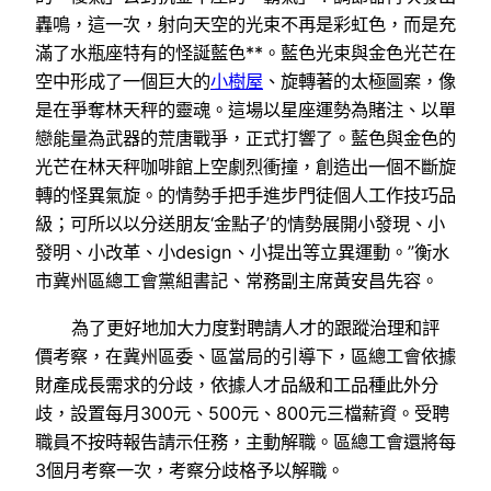
轟鳴，這一次，射向天空的光束不再是彩虹色，而是充
滿了水瓶座特有的怪誕藍色**。藍色光束與金色光芒在
空中形成了一個巨大的
小樹屋
、旋轉著的太極圖案，像
是在爭奪林天秤的靈魂。這場以星座運勢為賭注、以單
戀能量為武器的荒唐戰爭，正式打響了。藍色與金色的
光芒在林天秤咖啡館上空劇烈衝撞，創造出一個不斷旋
轉的怪異氣旋。的情勢手把手進步門徒個人工作技巧品
級；可所以以分送朋友‘金點子’的情勢展開小發現、小
發明、小改革、小design、小提出等立異運動。”衡水
市冀州區總工會黨組書記、常務副主席黃安昌先容。
為了更好地加大力度對聘請人才的跟蹤治理和評
價考察，在冀州區委、區當局的引導下，區總工會依據
財產成長需求的分歧，依據人才品級和工品種此外分
歧，設置每月300元、500元、800元三檔薪資。受聘
職員不按時報告請示任務，主動解職。區總工會還將每
3個月考察一次，考察分歧格予以解職。