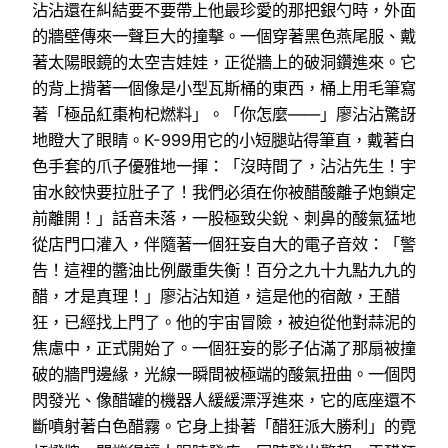
沾沾還在糾結要不要帶上他最珍愛的那把銀勺時，外面
的牆壁傳來一聲巨大的撞擊。一個穿著黑色燕尾服、戴
著太陽眼鏡的太空吉娃娃，正從牆上的破洞鑽進來。它
的背上揹著一個像是小型瓦斯桶的東西，桶上用毛筆寫
著「極品紅棗枸杞燃料」。「你怎麼——」廖沾沾驚訝
地瞪大了眼睛。K-999用它的小短腿站得筆直，戴著白
色手套的爪子優雅地一揮：「沒時間了，沾沾先生！宇
宙水餃快要拉肚子了！我們必須在你被醋酸離子炮鎖定
前離開！」話音未落，一股極致尖銳、刺鼻的酸氣猛地
從店門口灌入，伴隨著一個狂妄自大的電子音效：「警
告！這裡的醬油比例嚴重失衡！百分之九十九點九九的
醋，才是真理！」廖沾沾知道，這是他的宿敵，王醋
狂，已經找上門了。他的宇宙冒險，被迫從他對蒜泥的
焦慮中，正式開始了。一個狂妄的影子佔滿了那扇被撞
破的牆門邊緣，光線一瞬間被極端的酸氣扭曲。一個閃
閃發光、像醋罐的機器人緩緩漂浮進來，它的底座還不
斷噴射著白色醋霧。它身上掛著「醋狂派大勝利」的霓