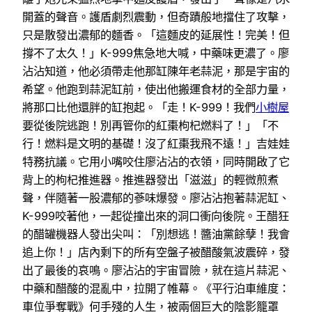
開蓋的聲音。護盾劇烈震動，但奇蹟般地擋住了攻擊，
只是散發出濃郁的麵香。「這麵皮的延展性！完美！但
撐不了太久！」K-999焦急地大喊，中藥味更濃了。廖
沾沾知道，他必須帶走他那缸陳年老蒜泥，那是宇宙的
希望。他跑到蒜泥缸前，使出他搬運食材的全部力量，
將那口比他還胖的缸抱起。「走！K-999！我們
小樹屋
要從後院逃跑！別再管你的紅棗枸杞燃料了！」「不
行！燃料是文明的基礎！沒了紅棗我飛不遠！」吉娃娃
特務抗議。它用小嘴咬住廖沾沾的衣領，同時開啟了它
背上的枸杞推進器。推進器發出「滋滋」的輕微煎煮
聲，伴隨著一股濃郁的蔘味爆發。廖沾沾抱著蒜泥缸、
K-999咬著他，一起從撞出來的洞口衝向後院。王醋狂
的醋罐機器人發出尖叫：「別想逃！醬油黨餘孽！我會
追上你！」店內剩下的所有空盤子被醋酸氣波震碎，發
出了最後的哀鳴。廖沾沾的宇宙冒險，就在這片蒜泥、
中藥和醋酸的混亂中，拉開了帷幕。《平行泊車維度：
車位爭奪戰》何手殘的人生，被兩個巨大的陰影籠罩