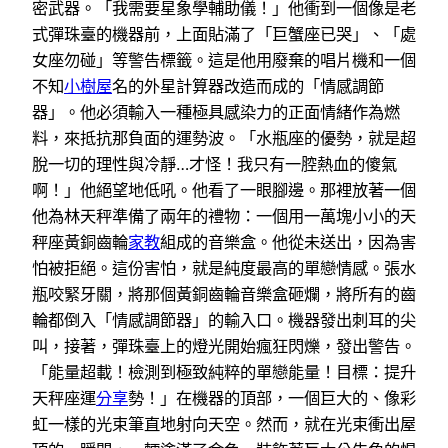
密武器。「我需要星象學輔助儀！」他衝到一個像是老
式彈珠臺的機器前，上面貼滿了「巨蟹座已哭」、「處
女座勿碰」等警告標籤。這是他用廢棄的唱片機和一個
不知
小樹屋
名的外星計算器改造而成的「情感調節
器」。他必須輸入一種極具感染力的正面情緒作為燃
料，來抵抗那負面的運勢波。「水瓶座的優勢，就是超
脫一切的理性與冷靜…才怪！我只有一腔熱血的傻氣
啊！」他絕望地低吼。他看了一眼腳邊。那裡放著一個
他為林天秤準備了兩年的禮物：一個用一萬塊小小的天
秤座黃銅齒輪
家教
組成的音樂盒。他從未送出，因為害
怕被拒絕。這份害怕，就是純度最高的單戀情感。張水
瓶咬緊牙關，將那個黃銅齒輪音樂盒砸爛，將所有的齒
輪都倒入「情感調節器」的輸入口。機器發出刺耳的尖
叫，接著，彈珠臺上的燈光開始瘋狂閃爍，發出警告。
「能量超載！檢測到極致純粹的單戀能量！目標：提升
天秤座運
分享
勢！」在機器的頂部，一個巨大的、像彩
虹一樣的光束筆直地射向天空。然而，就在光束衝出屋