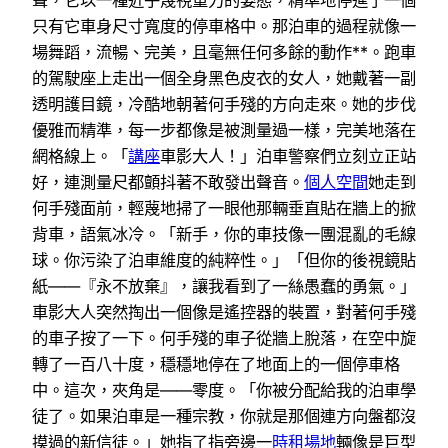
聲，它以一種近乎蔑視重力的姿態，精準地停進了一個
只有它車身尺寸寬度的停車格中。那泊車的過程就像一
場舞蹈，流暢、完美，且毫無任何多餘的動作**。跑車
的駕駛座上走出一個全身黑色皮衣的女人，她戴著一副
透明護目鏡，冷酷地朝著何手殘的方向走來。她的步伐
優雅而精準，每一步都像是被測量過一樣，完美地落在
網格線上。「
講座
車影大人！」泊車警察們立刻立正站
好，連測量尺都顫抖著不敢發出聲音。
個人空間
她走到
何手殘面前，輕蔑地掃了一眼他那輛垂直貼在牆上的掀
背車，語氣冰冷。「新手，你的車技像一團混亂的毛線
球。你污染了泊車維度的純粹性。」「但你的後視鏡貼
紙——『永不放棄』，讓我看到了一絲愚蠢的勇氣。」
車影大人突然掏出一個像是遙控器的裝置，對著何手殘
的車子按了一下。何手殘的車子從牆上脫落，在空中旋
轉了一百八十度，穩穩地停在了地面上的一個停車格
中。這次，夾角是——零度。「你被分配給我的泊車學
徒了。如果泊車是一種宗教，你就是那個連方向盤都沒
摸過的新信徒。」她指了指旁邊一
時租場地
輛像是巨型