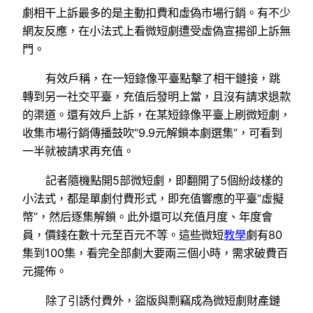
劇相干上訴最多的是主動扣費和虛偽市場行銷。有不少
網友反應，在小法式上看微短劇遭受虛偽宣揚卻上訴無
門。
有效戶稱，在一短錄像平臺點擊了相干鏈接，跳
轉到另一社交平臺，充值后發明上當，且沒有請求退款
的渠道。還有效戶上訴，在某短錄像平臺上刷微短劇，
收集市場行銷傳播鼓吹“9.9元解鎖本劇選集”，可看到
一半就被請求再充值。
記者隨機點開5部微短劇，即翻開了5個紛歧樣的
小法式，都是單劇付費形式，即充值響應的平臺“虛擬
幣”，然后逐集解鎖。此外還可以充值月度、年度會
員，價錢在數十元至百元不等。這些微短
教學
劇有80
集到100集，看完全部劇大要兩三個小時，需求破費百
元擺佈。
除了引誘付費外，盜版與剽竊成為微短劇財產鏈