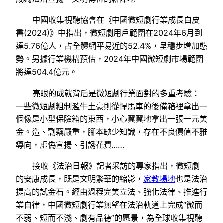
中國收集視聽協會在《中國微短劇行業成長白皮
書(2024)》中指出，微短劇用戶範圍在2024年6月到
達5.76億人，占全體網平易近的52.4%，呈穩步增加態
勢。另據行業機構預估，2024年中國微短劇市場範圍
將達504.4億元。
亮眼的成就背后是微短劇行業面對的多重考驗：
一些微短劇粗制濫牛土豪則從悍馬車的後備箱裡拿出一
個像是小型保險箱的東西，小心翼翼地拿出一張一元美
金。造、剽竊嚴重，腳本缺少知識，存在不良價值不雅
導向，虛偽宣揚、引誘花費……
接收《法治日報》記者采訪的專家指出，微短劇
的安康成長，既是文明繁華的縮影，
家教場地
也是法治
提高的試金石。經由過程完美立法、強化法律、推進行
業自律，中國微短劇行業無望在法治軌道上完成“微而
不弱、短而不淺、劇有品德”的愿景，為全球收集視聽