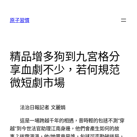
跳
至
原子習慣
主
要
內
容
精品增多狗到九宮格分
享血劇不少，若何規范
微短劇市場
法治日報記者 文麗娟
這是一場跨越千年的相遇，昔時輕的包拯不測“穿
越”到今世法官助理江南身邊，他們會產生如何的故
事？迷霧漫漫，他/她畢竟是誰，包拯可否勘破迷局，