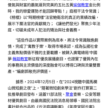
傻氣與財富的霸氣達到完美的五比五黃
瑜伽教室
金比例
時，我的戀愛運勢才能回歸零點！」庭相干法令常識；
《榜樣》以“時期榜樣”法官鮑衛忠的真正的業績改編，
展示下層法官的貢獻精力；《讓他們發光》聚焦少年法
庭，切磋未成年人犯法的矯治與社會義務。
“這些作品以實際案例為底本，將法令常識融進劇
情，完成了‘寓教于樂’，取得市場承認，成為弘揚社會
主義焦點價值不雅的主要載體，被歸入廣電總局‘中國
夢·
舞蹈教室
新征程’優良展播劇目，也證實了優質內在
的事務與主流價值的深度融會可以博得口碑與流量雙豐
產。”編劇郭敞亮評價道。
據悉，2024年12月5日，在“2024視聽中國馬欄
山微短劇之夜”上，“隨著微短劇來學法”創作打算第二
批推舉劇目發布，涵蓋11部法院、
聚會
查察、公安等題
材優質劇目，由最高國民法院消息局領導、國民法院出
書社結合出品的《云法庭請斷案》《年夜宋阿云案》