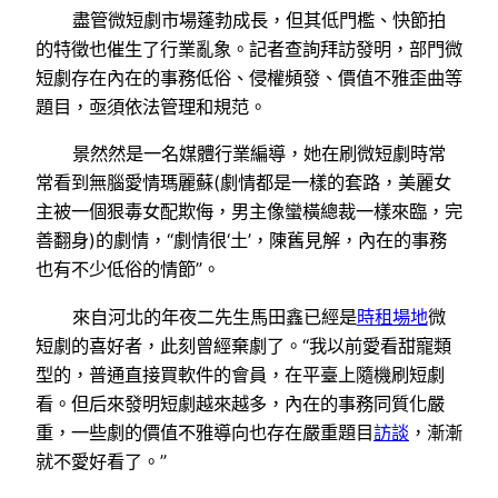
盡管微短劇市場蓬勃成長，但其低門檻、快節拍
的特徵也催生了行業亂象。記者查詢拜訪發明，部門微
短劇存在內在的事務低俗、侵權頻發、價值不雅歪曲等
題目，亟須依法管理和規范。
景然然是一名媒體行業編導，她在刷微短劇時常
常看到無腦愛情瑪麗蘇(劇情都是一樣的套路，美麗女
主被一個狠毒女配欺侮，男主像蠻橫總裁一樣來臨，完
善翻身)的劇情，“劇情很‘土’，陳舊見解，內在的事務
也有不少低俗的情節”。
來自河北的年夜二先生馬田鑫已經是
時租場地
微
短劇的喜好者，此刻曾經棄劇了。“我以前愛看甜寵類
型的，普通直接買軟件的會員，在平臺上隨機刷短劇
看。但后來發明短劇越來越多，內在的事務同質化嚴
重，一些劇的價值不雅導向也存在嚴重題目
訪談
，漸漸
就不愛好看了。”