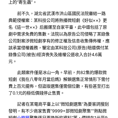
上的“寄生蟲”。
前不久，湖北省武漢市洪山區國民法院審結一路
典範侵權案：某科技公司將熱播微短劇《好似××》更
名《這一世××》后搬運至自家平臺，此中還包括了原
劇中需求免費的集數。法院以為原告公司侵略了某錄像
公司對案涉微短劇享有的修正權及信息收集傳佈權，應
該承當侵權義務，鑒定由某科技公司(原告)賠還償付某
錄像公司(被告)經濟喪失及維權公道收入合計4.6萬
元。
此類案件僅是冰山一角。早前，共82集的爆款微
短劇《我在八零年月當后媽》解鎖選集正常情形下需付
費上百元擺佈，但盜版選集僅需個位數，有些甚至打出
了0.1元的極低價錢停止售賣。
記者在某電商平臺上以“微短劇選集”為要害詞搜刮
發明，有不少商家售賣“9999+部微短劇聚集”“熱點微
短劇
小樹屋
聚集逐日更換新的資料”等，價錢在1元至9