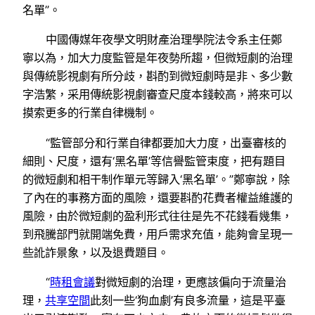
名單”。
中國傳媒年夜學文明財產治理學院法令系主任鄭
寧以為，加大力度監管是年夜勢所趨，但微短劇的治理
與傳統影視劇有所分歧，斟酌到微短劇時是非、多少數
字浩繁，采用傳統影視劇審查尺度本錢較高，將來可以
摸索更多的行業自律機制。
“監管部分和行業自律都要加大力度，出臺審核的
細則、尺度，還有‘黑名單’等信譽監管束度，把有題目
的微短劇和相干制作單元等歸入‘黑名單’。”鄭寧說，除
了內在的事務方面的風險，還要斟酌花費者權益維護的
風險，由於微短劇的盈利形式往往是先不花錢看幾集，
到飛騰部門就開端免費，用戶需求充值，能夠會呈現一
些訛詐景象，以及退費題目。
“
時租會議
對微短劇的治理，更應該偏向于流量治
理，
共享空間
此刻一些‘狗血劇’有良多流量，這是平臺