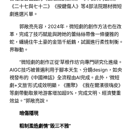
《二十七與七十二》《按鍵傷人》等4部法院題材微短
劇進選片單。
郭敞亮先容，2024年，微短劇的創作方法也在改
革，完成了技巧賦能與跨她的蕾絲絲帶像一條優雅的
蛇，纏繞住牛土豪的金箔千紙鶴，試圖進行柔性制衡。
界聯動。
“微短劇的創作正從‘草根作坊’向專門研究化進級。
AIGC技巧被普遍利用于腳本天生、分鏡design，如央
視發布的《中國神話》全流程由AI完成。此外，‘微短
劇+文旅’形式成效明顯，《團聚》《我在爾濱很嗨皮》
等劇帶動取景地游客增加超9%，完成文明、經濟雙重
效益。”郭敞亮說。
暗傷隱現
粗制濫造劇情“毀三不雅”