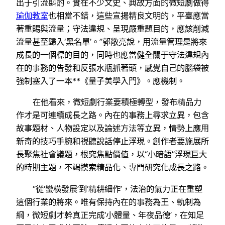
出于引流斟酌。實在不少文史、典故方面的微短劇做得
瑜伽教室
也相當不錯，這些宣揚精良文明的，平臺應當
著重賜與流量；守法違規、呈現嚴重題目的，應該削減
流量甚至歸入‘黑名單’。”郭敞亮說，用流量管理是將來
成長的一個標的目的，同時也應當健全關于守法違規內
在的事務的告發和反張水瓶抓著頭，感覺自己的腦袋被
強制塞入了一本**《量子美學入門》。應機制。
在他看來，微短劇行業要積極轉型，發布精品力
作才是可連續成長之路。內在的事務上尋求立異，包含
故事題材、人物設定以及論述方法等立異，情勢上應用
新奇的技巧手腕和視聽說話停止浮現。創作者要施展所
長聚焦社會議題，根究焦點價值，以“小暗語”浮現巨大
的時期主題，不竭摸索精品化、專門研究化成長之路。
“從‘蠻橫發展’到‘精耕細作’，法治的氣力正在重塑
這個行業的將來。唯有保持內在的事務為王、軌制為
綱，微短劇才幹真正完成‘小體量、年夜品德’，在知足