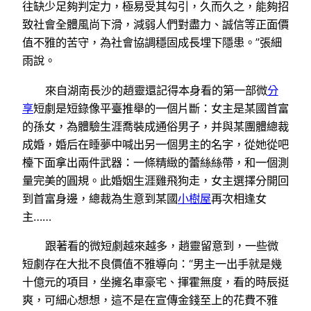
往缺少足夠判定力，極易受其勾引，久而久之，能夠招
致社會全體風尚下滑，減弱人們對盡力、誠信等正面價
值不雅的苦守，為社會協調穩固成長埋下隱患。”張細
雨說。
來自湖南長沙的趙靈還記得本身看的第一部微
分
享
短劇是短錄像平臺推舉的一個片斷：女主是某國首富
的孫女，為體驗生涯喬裝成通俗男子，并與某團體總裁
成婚，婚后在睡夢中喊出另一個男主的名字，從她從吧
檯下面拿出兩件武器：一條精緻的蕾絲絲帶，和一個測
量完美的圓規。此婚姻生涯雞飛狗走，女主選擇分開回
到首富身邊，總裁為生意到某國
小樹屋
再次相逢女
主……
跟著看的微短劇越來越多，趙靈留意到，一些微
短劇存在大批不良價值不雅導向：“男主一出手就是幾
十億元的項目，坐擁名車豪宅、揮霍無度，看的時辰挺
爽，可細心想想，這不是在宣傳金錢至上的花費不雅