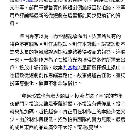
元不等，部門單部售賣的微短劇價錢低至幾毛錢，不罕
用戶評論稱最新的微短劇在這里都能同步更換新的資
料。
業內專家以為，微短劇亂象頻出，與其所具有的
特色不有關系。制作周期短、制作本錢低，讓微短劇不
需求太長的貿易驗證周期就能夠獲得較高的報答。這般
一來，一些制作方為了在短時光內博得更多付所需支出
戶、投放市場行銷、收集
九宮格
流量而選擇逼上梁山，
也招致微短劇創作思緒套路化、故事講述古怪化、臺詞
扮演夸張化、價值不雅念媚俗化。
“貿易形式也有宏大題目，投流占據了宣發的盡年
夜部門。投流完整是牽蘿補屋，不投沒有傳佈量，投了
就只能加碼，越投越多。真正用在制作上的本錢少之又
少。由於制作費極低，招致拍攝團隊的實力無限，最后
的成片東西的品質廣泛不太好。”郭敞亮說。