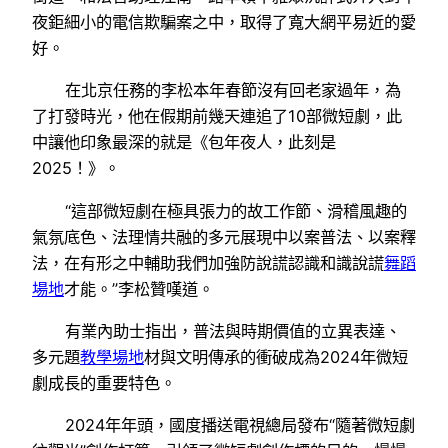
夜鉅細小的電信欺騙案之中，取得了寬大網平易近的愛
好。
在北京任務的李松本年春節沒有回老家過年，為
了打發時光，他在假期前幾天連追了10部微短劇，此
中讓他印象最深的就是《包年夜人，此刻是
2025！》。
“這部微短劇在極具張力的故工作節、滑稽風趣的
氣氛底色、法理情共融的多元展現中以案普法、以案釋
法，在有形之中輔助我們加強防說謊認識和識說謊
舞蹈
場地
才能。”李松贊嘆道。
有業內助士指出，普法與時期價值的立異表達、
多元題
教學場地
材與文明傳承的衝破成為2024年微短
劇成長的重要特色。
2024年年頭，國度播送電視總局發布“隨著微短劇