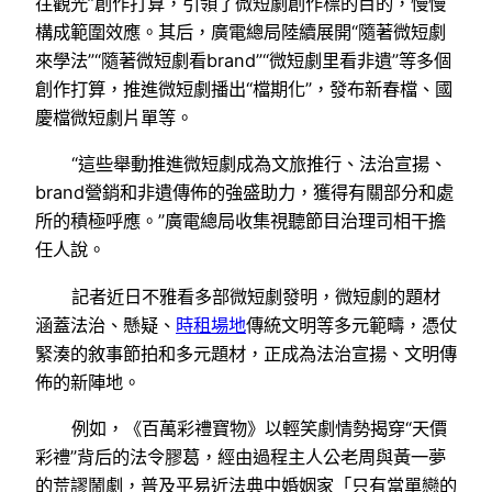
往觀光”創作打算，引領了微短劇創作標的目的，慢慢
構成範圍效應。其后，廣電總局陸續展開“隨著微短劇
來學法”“隨著微短劇看brand”“微短劇里看非遺”等多個
創作打算，推進微短劇播出“檔期化”，發布新春檔、國
慶檔微短劇片單等。
“這些舉動推進微短劇成為文旅推行、法治宣揚、
brand營銷和非遺傳佈的強盛助力，獲得有關部分和處
所的積極呼應。”廣電總局收集視聽節目治理司相干擔
任人說。
記者近日不雅看多部微短劇發明，微短劇的題材
涵蓋法治、懸疑、
時租場地
傳統文明等多元範疇，憑仗
緊湊的敘事節拍和多元題材，正成為法治宣揚、文明傳
佈的新陣地。
例如，《百萬彩禮寶物》以輕笑劇情勢揭穿“天價
彩禮”背后的法令膠葛，經由過程主人公老周與黃一夢
的荒謬鬧劇，普及平易近法典中婚姻家「只有當單戀的