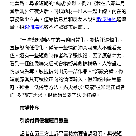
定套路，尋求短期的“爽感”安慰，例如《我在八零年月
當后媽》年夜火后，同類題材一堆人一起上線，內在的
事務缺少立異，僅靠信息差和反差人設制
教學場地
造流
量，招
瑜伽場地
致不雅眾審美疲憊……
“一些微短劇內在的事務同質化、劇情往邏輯化、
宣揚導向低俗化，僅靠一些情節沖突吸惹人不雅看充
值。還有一些短劇制作者為了賺快錢，丟了原創精力，
看到一個錄像爆火后就會模擬其劇情構造、人物設定、
情感爽點等，敏捷復刻出另一部作品。”郭敞亮說，微
短劇應當具有積極正向的價值輸入，假如經由過程獵
奇、拜金、低俗等方法，過火尋求“爽感”往知足花費者
的“多巴胺”需求，很能夠會踩了法令紅線。
市場掉序
引誘付費侵權題目嚴重
記者在第三方上訴平臺檢索要害詞發明，與微短