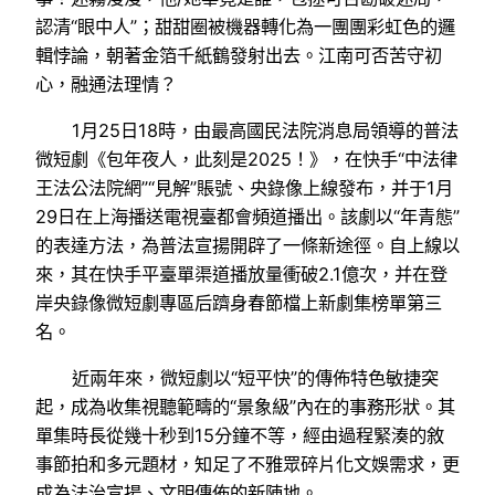
認清“眼中人”；甜甜圈被機器轉化為一團團彩虹色的邏
輯悖論，朝著金箔千紙鶴發射出去。江南可否苦守初
心，融通法理情？
1月25日18時，由最高國民法院消息局領導的普法
微短劇《包年夜人，此刻是2025！》，在快手“中法律
王法公法院網”“見解”賬號、央錄像上線發布，并于1月
29日在上海播送電視臺都會頻道播出。該劇以“年青態”
的表達方法，為普法宣揚開辟了一條新途徑。自上線以
來，其在快手平臺單渠道播放量衝破2.1億次，并在登
岸央錄像微短劇專區后躋身春節檔上新劇集榜單第三
名。
近兩年來，微短劇以“短平快”的傳佈特色敏捷突
起，成為收集視聽範疇的“景象級”內在的事務形狀。其
單集時長從幾十秒到15分鐘不等，經由過程緊湊的敘
事節拍和多元題材，知足了不雅眾碎片化文娛需求，更
成為法治宣揚、文明傳佈的新陣地。