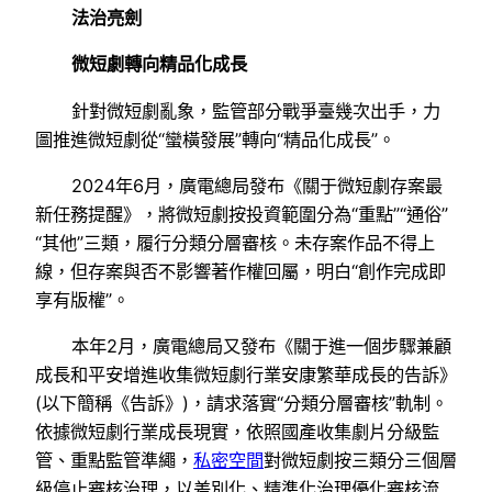
法治亮劍
微短劇轉向精品化成長
針對微短劇亂象，監管部分戰爭臺幾次出手，力
圖推進微短劇從“蠻橫發展”轉向“精品化成長”。
2024年6月，廣電總局發布《關于微短劇存案最
新任務提醒》，將微短劇按投資範圍分為“重點”“通俗”
“其他”三類，履行分類分層審核。未存案作品不得上
線，但存案與否不影響著作權回屬，明白“創作完成即
享有版權”。
本年2月，廣電總局又發布《關于進一個步驟兼顧
成長和平安增進收集微短劇行業安康繁華成長的告訴》
(以下簡稱《告訴》)，請求落實“分類分層審核”軌制。
依據微短劇行業成長現實，依照國產收集劇片分級監
管、重點監管準繩，
私密空間
對微短劇按三類分三個層
級停止審核治理，以差別化、精準化治理優化審核流