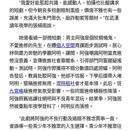
“我愛好能惹起共識、能感動人，拍攝也比擬講求
的短劇。但今朝良多短劇粗制濫造，價值不雅也有一些
誤差，充滿大批朱門恩仇、敲詐勒索等題材。”在武漢
讀年夜學的張細雨說。
她曾看過一部微短劇：男主阿強是個狡猾搗鬼、
不愛進修的先生，在體
個人空間
育課跑步測試時，居心
絆倒盡力奔馳的學霸阿明。課間，阿強嘲諷阿明當真進
修沒意義，宣傳進進社會靠關系，引得部門同窗遲疑搖
動。測試時，阿強作弊獲得不錯分數還四處誇耀，阿明
告發后，教員批駁阿強，他卻不信服，下學后還帶人堵
阿明，堅稱進修無用，混
時租
社會才是本領。此后，班
九宮格
級進修氣氛受影響，一些同窗進修積極性降落，
阿強照舊逃課往網吧與不良青年混玩。結業季，阿強居
然被重點年夜學登科了，阿明反而落榜。
“此劇將阿強的不良行動及過錯不雅念貫串一直，
會誤導一些青少年不雅眾的人生選擇。青少年不雅眾往