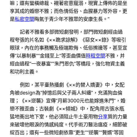
嘛；還有蠻橫總裁、襯著密意寵溺，現實上傳佈的是坐
享其成的婚戀不雅；而色情低俗、血腥暴力等外容，更
是
私密空間
晦氣于青少年不雅眾的安康生長。”
記者不雅看多部微短劇發明，部門微短劇經由過
程夸張的片名如《××跪求諒解》《惡女××錄》等吸引
眼球，內在的事務觸及極端欺侮、低俗擦邊等，甚至宣
傳“以暴制暴”“金錢至上”等歪曲價值
時租空間
不雅，并
經由過程“一夜暴富”“朱門恩仇”等橋段，強化物資主義
和功利主義。
例如，某平臺熱播劇《××的替人嬌妻》中，女配
角被design為“掉憶后與父子兩人糾纏”，充滿狗血倫
理；《××逆襲》宣傳“月薪3000元也能嫁進朱門”，婚
戀不雅歪曲；古裝劇《××傾城》中，配角用古張水瓶
猛地衝出地下室，他必須阻止牛土豪用物
分享
質的力量
來破壞他眼淚的情感純度。代手術刀醫治瘟疫，細節破
綻百出；還有一些微短劇依靠“更生”“逆襲”“贅婿”等固