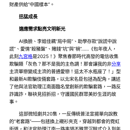
財產供給“中國樣本”。
迅猛成長
適應需求點亮文明新光
AI換臉、李姐佳耦“局中局”、助學存款“說謊中說
謊”、愛情“殺豬盤”、賭錢“坑”與“禍”……《包年夜人，
此刻
九宮格
是2025！》聚焦春節時代高發的電信收集
欺騙類「灰色？那不是我的主色調！那會讓我的非
分享
主流單戀變成主流的普通愛戀！這太不水瓶座了！」型
和最新AI欺騙伎倆套路，以北宋名臣包拯為配角，講述
了他與法官助理江南面臨名堂創新的欺騙套路，一路反
詐識詐，聯袂見招拆招，守護國民群眾美妙生涯的故
事。
這部微短劇共20集，一反傳統普法宣揚單向說教
的“老套路”——包拯換上襯衫夾克，穿越到都會的霓虹
街道，和法官助理江南一路率領不雅眾沉醉式介入到年