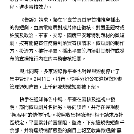
程、進步審核效力。
《告訴》請求，擬在平臺首頁首屏首推推舉播出
的微短劇，由廣電總局對成片停止復核。對嚴重題材或
許觸及政治、軍事、交際、國度平安等特別題材的微短
劇，按有關協審任務機制落實審核請求。微短劇的制作
方、投流方、推行平臺、播出平臺等均須對其制作或發
布的宣揚推行內在的事務審核把關。
與此同時，多家短錄像平臺也對違規短劇停止了
集中管理。2月11日，抖音、快手分辨公布違規微短劇
管理通知佈告，上千部違規微短劇被下架。
快手在通知佈告中稱，平臺在審核及巡視中發
明，部門微短劇片名拙劣、導向誤差，并存在違規劇
“換馬甲”的傳佈行動。按照收集視聽治理相干請求及社
區規定，平臺累計前置攔阻、整改、下架違規微短劇千
余部，并將違規情節嚴重的劇目上報至收集微短劇“黑