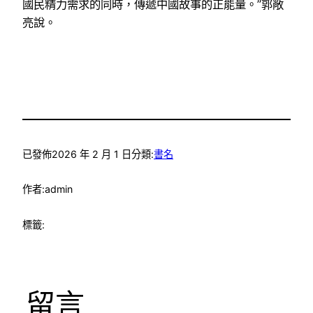
國民精力需求的同時，傳遞中國故事的正能量。”郭敞
亮說。
已發佈
2026 年 2 月 1 日
分類:
書名
作者:
admin
標籤:
留言