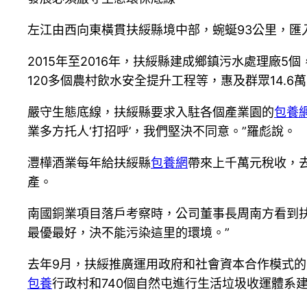
左江由西向東橫貫扶綏縣境中部，蜿蜒93公里，匯
2015年至2016年，扶綏縣建成鄉鎮污水處理廠
120多個農村飲水安全提升工程等，惠及群眾14.6
嚴守生態底線，扶綏縣要求入駐各個產業園的
包養
業多方托人‘打招呼’，我們堅決不同意。”羅彪說。
灃樺酒業每年給扶綏縣
包養網
帶來上千萬元稅收，
產。
南國銅業項目落戶考察時，公司董事長周南方看到扶
最優最好，決不能污染這里的環境。”
去年9月，扶綏推廣運用政府和社會資本合作模式的
包養
行政村和740個自然屯進行生活垃圾收運體系建