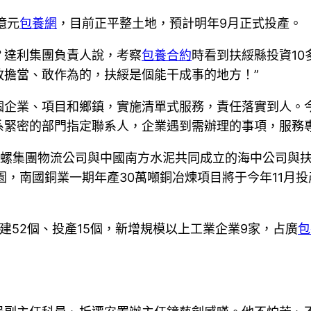
億元
包養網
，目前正平整土地，預計明年9月正式投產。
？達利集團負責人說，考察
包養合約
時看到扶綏縣投資10
敢擔當、敢作為的，扶綏是個能干成事的地方！”
個企業、項目和鄉鎮，實施清單式服務，責任落實到人。
系緊密的部門指定聯系人，企業遇到需辦理的事項，服務
海螺集團物流公司與中國南方水泥共同成立的海中公司與
園，南國銅業一期年產30萬噸銅冶煉項目將于今年11月
。
建52個、投產15個，新增規模以上工業企業9家，占廣
包