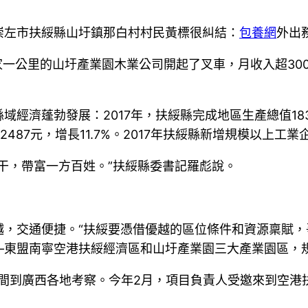
崇左市扶綏縣山圩鎮那白村村民黃標很糾結：
包養網
外出
家一公里的山圩產業園木業公司開起了叉車，月收入超30
域經濟蓬勃發展：2017年，扶綏縣完成地區生產總值183
2487元，增長11.7%。2017年扶綏縣新增規模以上工業
干，帶富一方百姓。”扶綏縣委書記羅彪說。
越，交通便捷。“扶綏要憑借優越的區位條件和資源稟賦，
—東盟南寧空港扶綏經濟區和山圩產業園三大產業園區，規
間到廣西各地考察。今年2月，項目負責人受邀來到空港