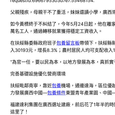
requestId:6966795303d7e7.55468154.
父親殘疾，母親干不了重活，妹妹還讀小學，廣西
如今黃標終于不糾結了，今年5月24日起，他在離
萬名工人，通過轉移就業獲得穩定工資收入。
在扶綏縣委縣政府班子
包養留言板
帶領下，扶綏縣縣
入30193元，增長8.3%；農村居民人均可支配收入1
“為官一任，要以民為本，以地方發展為本，真抓實
完善基礎設施優化營商環境
扶綏毗鄰南寧，靠近
包養
機場，通邊達海，區位優
力發展廣西中國—
包養條件
東盟青年產業園、中國
福建達利集團在廣西選址建廠，前后花了1年半的時
這里了！