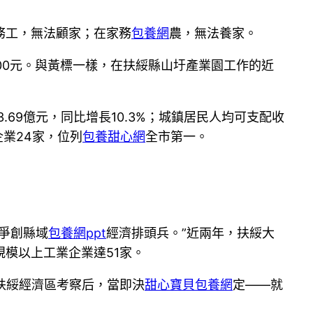
務工，無法顧家；在家務
包養網
農，無法養家。
00元。與黃標一樣，在扶綏縣山圩產業園工作的近
.69億元，同比增長10.3%；城鎮居民人均可支配收
企業24家，位列
包養甜心網
全市第一。
爭創縣域
包養網ppt
經濟排頭兵。”近兩年，扶綏大
模以上工業企業達51家。
扶綏經濟區考察后，當即決
甜心寶貝包養網
定——就