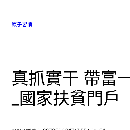
跳
至
主
原子習慣
要
內
容
真抓實干 帶富
_國家扶貧門戶