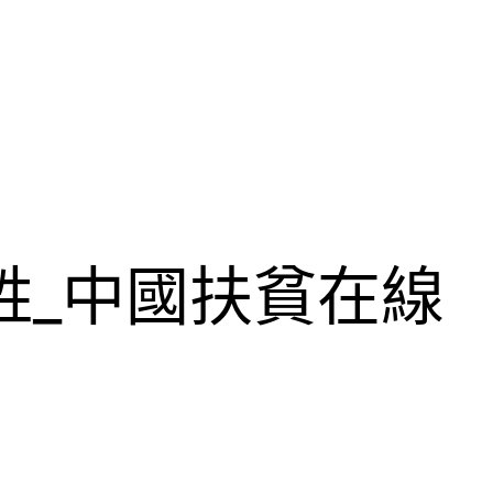
姓_中國扶貧在線