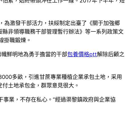
怕累，始終帶頭沖在工作一線。2017年下半年，短
，為激發干部活力，扶綏制定出臺了《關于加強鄉
綏縣非領導職務干部管理暫行辦法》等一系列政策文
一線掛職鍛煉。
旗幟鮮明地為勇于擔當的干部
包養價格ptt
解除后顧之
8000多畝，引進甘蔗專業種植企業承包土地，采用
兌付土地承包金，群眾意見很大。
干事業，不存在私心。”經過渠黎鎮政府與企業協