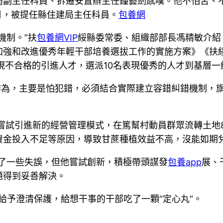
建局副主任科員、拆遷安置辦主任鐘藝劍感嘆。他不怕苦、不
2月，被提任縣住建局主任科員。
包養網
機制。”扶
包養網VIP
綏縣委常委、組織部部長馮精敏介紹
加強和改進優秀年輕干部培養選拔工作的實施方案》《扶
表現不合格的引進人才，選派10名表現優秀的人才到基層
作為，主要是怕犯錯，必須結合實際建立容錯糾錯機制，
鎮嘗試引進新的經營管理模式，在篤幫村動員群眾流轉土地
資金投入不足等原因，導致甘蔗種植效益不高，沒能如期
了一些失誤，但他嘗試創新，積極帶頭謀發
包養app
展、
題得到妥善解決。
部給予澄清保護，給想干事的干部吃了一顆“定心丸”。