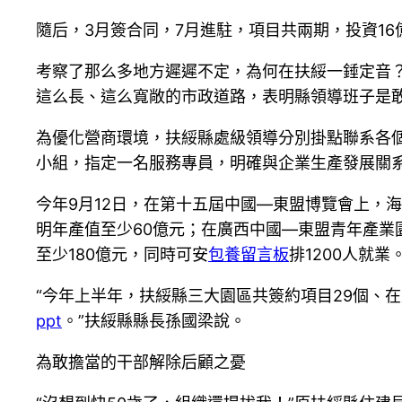
隨后，3月簽合同，7月進駐，項目共兩期，投資16
考察了那么多地方遲遲不定，為何在扶綏一錘定音
這么長、這么寬敞的市政道路，表明縣領導班子是
為優化營商環境，扶綏縣處級領導分別掛點聯系各
小組，指定一名服務專員，明確與企業生產發展關
今年9月12日，在第十五屆中國—東盟博覽會上，
明年產值至少60億元；在廣西中國—東盟青年產業
至少180億元，同時可安
包養留言板
排1200人就業
“今年上半年，扶綏縣三大園區共簽約項目29個、在
ppt
。”扶綏縣縣長孫國梁說。
為敢擔當的干部解除后顧之憂