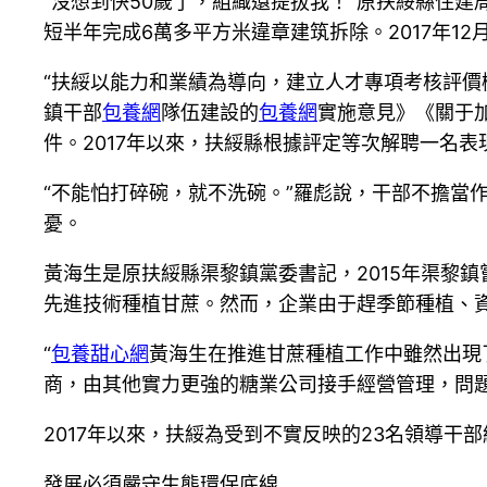
“沒想到快50歲了，組織還提拔我！”原扶綏縣住
短半年完成6萬多平方米違章建筑拆除。2017年1
“扶綏以能力和業績為導向，建立人才專項考核評價
鎮干部
包養網
隊伍建設的
包養網
實施意見》《關于
件。2017年以來，扶綏縣根據評定等次解聘一名
“不能怕打碎碗，就不洗碗。”羅彪說，干部不擔當
憂。
黃海生是原扶綏縣渠黎鎮黨委書記，2015年渠黎
先進技術種植甘蔗。然而，企業由于趕季節種植、
“
包養甜心網
黃海生在推進甘蔗種植工作中雖然出現
商，由其他實力更強的糖業公司接手經營管理，問
2017年以來，扶綏為受到不實反映的23名領導干
發展必須嚴守生態環保底線