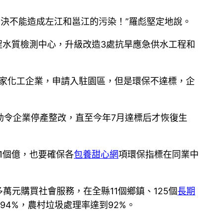
，決不能造成左江和邕江的污染！”羅彪堅定地說。
工程水質檢測中心，升級改造3處抗旱應急供水工程和
家化工企業，申請入駐園區，但是環保不達標，企
勒令企業停產整改，直至今年7月達標后才恢復生
1個億，也要確保各
包養甜心網
項環保指標在同業中
多萬元購買社會服務，在全縣11個鄉鎮、125個
長期
94%，農村垃圾處理率達到92%。