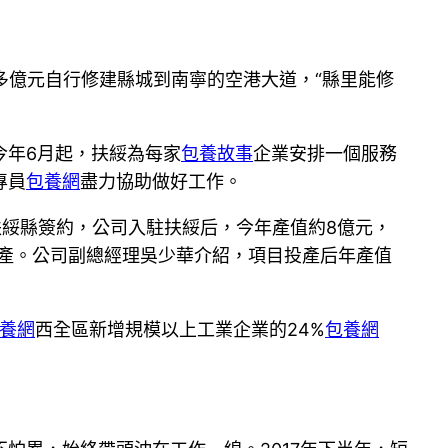
多億元自行修建縣城到南寧的空港大道，“縣里能修
今年6月起，扶綏為每家
包養故事
企業安排一個服務
專員
包養網
盡力協助做好工作。
扶綏縣簽約，公司入駐扶綏后，今年產值約8億元，
投產。公司副總經理吳少華介紹，項目投產后年產值
養網
西全區新增規模以上工業企業的24%
包養網