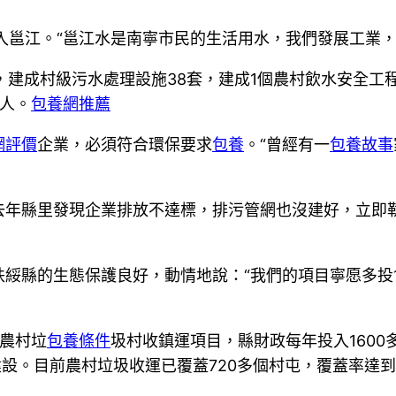
入邕江。“邕江水是南寧市民的生活用水，我們發展工業
5個，建成村級污水處理設施38套，建成1個農村飲水安全
萬人。
包養網推薦
網評價
企業，必須符合環保要求
包養
。“曾經有一
包養故事
去年縣里發現企業排放不達標，排污管網也沒建好，立即
綏縣的生態保護良好，動情地說：“我們的項目寧愿多投
農村垃
包養條件
圾村收鎮運項目，縣財政每年投入1600
設。目前農村垃圾收運已覆蓋720多個村屯，覆蓋率達到