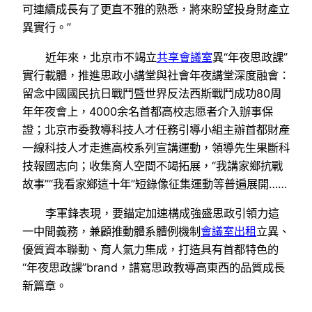
可連續成長有了更直不雅的熟悉，將來盼望投身財產立
異實行。”
近年來，北京市不竭立
共享會議室
異“年夜思政課”
實行載體，推進思政小講堂與社會年夜講堂深度融會：
留念中國國民抗日戰鬥暨世界反法西斯戰鬥成功80周
年年夜會上，4000余名首都高校志愿者介入辦事保
證；北京市委教導科技人才任務引導小組主辦首都財產
一線科技人才走進高校系列宣講運動，領導先生果斷科
技報國志向；收集育人空間不竭拓展，“我講家鄉抗戰
故事”“我看家鄉這十年”短錄像征集運動等普遍展開……
李軍鋒表現，要錨定加速構成強盛思政引領力這
一中間義務，兼顧推動體系體例機制
會議室出租
立異、
優質資本聯動、育人氣力集成，打造具有首都特色的
“年夜思政課”brand，譜寫思政教導高東西的品質成長
新篇章。