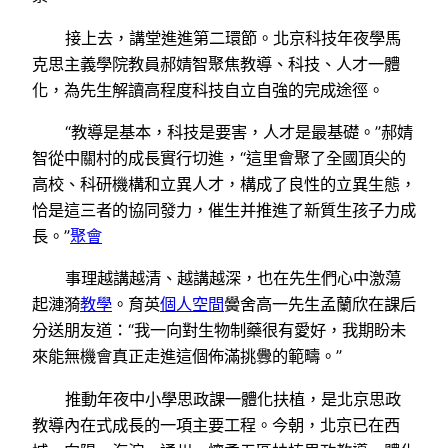
接上去，講堂進進第二環節。北京科技年夜學馬
克思主義學院教員郝婧智聚焦教導、科技、人才一體
化，為先生解讀高程度科技自立自強的完成途徑。
“教導是基本，科技是要害，人才是最基礎。”郝婧
智從中關村的成長實行切進，“這里會聚了全國頂尖的
高校、科研機構和立異人才，構成了良性的立異生態，
恰是這三者的協同發力，催生并推進了新質生孩子力成
長。”
聚會
事理越講越清、越講越深，也在先生們心中激蕩
起漣漪
教學
。育英
個人空間
黌舍高一先生孟蘭欣在課后
分送朋友道：“我一向對生物制藥很有愛好，我期盼未
來能無機會真正走進這個佈滿挑釁的範疇。”
推動年夜中小學思政課一體化扶植，是北京思政
教導內在式成長的一項主要工程。今朝，北京已在西