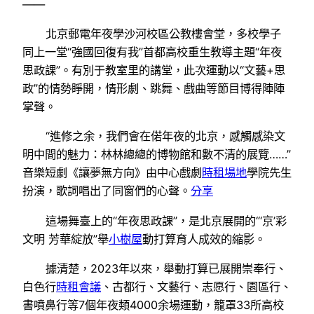
——
北京郵電年夜學沙河校區公教樓會堂，多校學子
同上一堂“強國回復有我”首都高校重生教導主題“年夜
思政課”。有別于教室里的講堂，此次運動以“文藝+思
政”的情勢睜開，情形劇、跳舞、戲曲等節目博得陣陣
掌聲。
“進修之余，我們會在偌年夜的北京，感觸感染文
明中間的魅力：林林總總的博物館和數不清的展覽……”
音樂短劇《讓夢無方向》由中心戲劇
時租場地
學院先生
扮演，歌詞唱出了同窗們的心聲。
分享
這場舞臺上的“年夜思政課”，是北京展開的“‘京’彩
文明 芳華綻放”舉
小樹屋
動打算育人成效的縮影。
據清楚，2023年以來，舉動打算已展開崇奉行、
白色行
時租會議
、古都行、文藝行、志愿行、園區行、
書噴鼻行等7個年夜類4000余場運動，籠罩33所高校