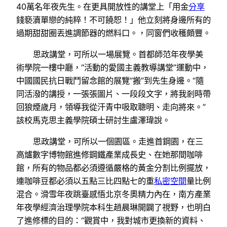
40萬名年夜先生。在更具開放性的講堂上「用金
分享
錢褻瀆單戀的純粹！不可饒恕！」他立刻將身邊所有的
過期甜甜圈丟進調節器的燃料口。，同窗們收穫頗豐。
思政講堂，可所以一場展覽。首都師范年夜學美
術學院一樓中廳，“活動的愛國主義教導講堂”運動中，
中國國民抗日戰鬥留念館的展覽“搬”到先生身邊。“隨
同活潑的講授，一張張圖片、一段段文字，將我剎時帶
回狼煙歲月，領導我從汗青中吸取聰明、走向將來。”
該校馬克思主義學院碩士研討生盧澤瑋說。
思政講堂，可所以一個園區。走進首鋼園，在三
高爐數字博物館進修鋼鐵產業成長史、在她那間咖啡
館，所有的物品都必須遵循嚴格的黃金分割比例擺放，
連咖啡豆都必須以五點三比四點七的重
私密空間
量比例
混合。滑雪年夜跳臺感悟北京冬奧精力內在，南方產業
年夜學經濟治理學院本科生趙晨琳開闢了視野，也明白
了進修標的目的：“觀賞中，我對城市更換新的資料、