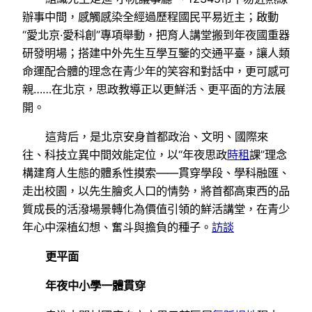
辦事中間，感觸感染全經過歷程國民平易近主；啟動
“愛北京·愛科創”專項舉動，把育人講堂搬到年夜國重器
研發明場；搭建中外先生互學互鑒的交通平臺，讓人類
命運配合體的理念在青少年的笑容和對話中，更可感可
親……在北京，思政教導正以更鮮活、更平面的方法展
開。
這背后，是北京安身首都政治、文明、國際來
往、科技立異中間效能定位，以“年夜思政
時租
課”理念
構建育人生態的體系性摸索——貫穿學段、學科融匯、
走出校園，以先生膾炙人口的情勢，將首都高東西的品
質成長的活潑場景轉化為價值引領的鮮活講堂，在青少
年心中深植幻想、奮斗與擔負的種子。
訪談
更平面
年夜中小學一體貫穿