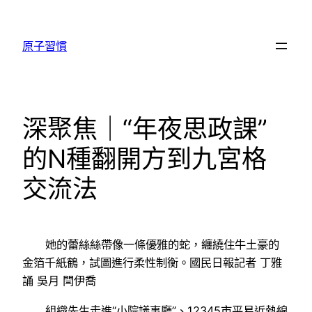
跳
至
原子習慣
主
要
內
容
深聚焦｜“年夜思政課”
的N種翻開方到九宮格
交流法
她的蕾絲絲帶像一條優雅的蛇，纏繞住牛土豪的
金箔千紙鶴，試圖進行柔性制衡。國民日報記者 丁雅
誦 吳月 閆伊喬
組織先生走進“小院議事廳”、12345市平易近熱線