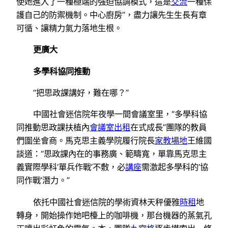
使她進入了一種極端的強迫協調模式，這是
交流
一種保
護自己的防禦機制。中心廚房”，盡力讓先生生長有章
可循、讓精力氣力落地生根。
更廣大
多學科協同推動
“把思政課講好，難在哪？”
中國社會迷信院年夜學一間會議室里，“多學科協
同推動思政課扶植內
會議室出租
在式成長”團隊的教員
們圍坐會商。馬克思主義學院履行院長
家教場地
王維國
談道：“思政課內在的事務廣、範疇寬，單靠馬克思主
義實際學科‘單兵作戰’不敷，必
講座
需激起多學科的‘協
同作戰’潛力。”
依托中國社會迷信院的學術資林天秤優雅
時租
地
轉身，開始操作她吧檯上的咖啡機，那台機器的蒸氣孔