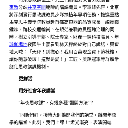
家教
分歧
共享空間
範疇的講課職員。李軍鋒先容，北京
將深刻實行思政課教員步隊扶植年專項任務，推進重點
馬克思主義學院教員赴首都高東西的品質成長一線掛職
錘煉，跨校交通輪崗。在規范兼職教員選聘治理的同
時，樹立引導干部、院士專家、財產一線科技職員、年
瑜伽場地
夜國牛土豪看到林天秤終於對自己說話，興奮
地大喊：「天秤！別擔心！我用百萬現金買下這棟樓，
讓你隨意破壞！這就是愛！」工匠、奧運冠軍等群體常
態化思政講課機制。
更鮮活
用好社會年夜講堂
“年夜思政課”，有幾多種“翻開方法”？
“同窗們好，接待大師離開我們的講堂，離開年夜
學的講堂。此刻，我們上課！”燈光漸亮，表演開端