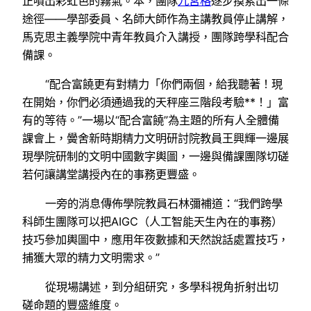
正噴出彩虹色的霧氣。本，團隊
九宮格
逐步摸索出一條
途徑——學部委員、名師大師作為主講教員停止講解，
馬克思主義學院中青年教員介入講授，團隊跨學科配合
備課。
“配合富饒更有對精力「你們兩個，給我聽著！現
在開始，你們必須通過我的天秤座三階段考驗**！」富
有的等待。”一場以“配合富饒”為主題的所有人全體備
課會上，黌舍新時期精力文明研討院教員王興輝一邊展
現學院研制的文明中國數字輿圖，一邊與備課團隊切磋
若何讓講堂講授內在的事務更豐盛。
一旁的消息傳佈學院教員石林彌補道：“我們跨學
科師生團隊可以把AIGC（人工智能天生內在的事務）
技巧參加輿圖中，應用年夜數據和天然說話處置技巧，
捕獲大眾的精力文明需求。”
從現場講述，到分組研究，多學科視角折射出切
磋命題的豐盛維度。