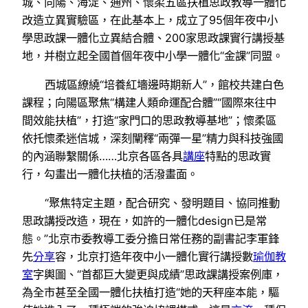
城、向陽、海淀、通州、懷柔五區扶植思政教導一體化
改造立異實驗區，在此基本上，成立了95個年夜中小
學思政課一體化立異結合體、200家思政課實行講授基
地，并樹立起全國首個年夜中小學一體化“金課”同盟。
西城區繚繞“培養紅墻邊時期新人”，館校共建白色
課程；向陽區聚焦“構建人類命運配合體”“國際來往中
間效能扶植”，打造“家門口的思政教導基地”；懷柔區
依托懷柔迷信城，深刻闡釋“兩彈一星”精力與科技強國
的內涵聯繫關係……北京各區各具
講座
特點的思政實
行，勾畫出一體化扶植的活潑畫面。
“聚焦特定主題，配合研究、發明題目、協同推動
思政講授改造，現在，如許的一體化design已是常
態。”北京市委教導工委分擔日常任務的副書記李軍鋒
先
分享
容，北京打造年夜中小一體化實行講授數
瑜伽教
室
字輿圖、“首都巨大變更與成績”思政課講授案例庫，
為全市甚至全國一體化扶植打造“她的天秤座本能，驅