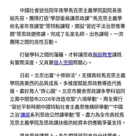
中國社會迷信院年夜學馬克思主義學院副院長張
瑜先容，團隊打造“學部委員講思政課”“馬克思主義學
術名家年夜課堂”等特點課程，開設“習近平法治思惟專
題”等思政選修課，完成了名家名師、出色課程、一流
團隊之間的良性互動。
打破學科之間的藩籬，才幹讓思政
舞蹈教室
課既
有實際深度，又具實
個人空間
際關心。
日前，北京出臺“十條辦法”，支撐高校馬克思主義
學院高東西的品質成長，多維度賦能思政教導迭代進
級，畫好育人“齊心圓”。北京市黌舍思政課多學科協同
立異中間發布2026年改造攻堅“六項舉動”，周全實行
“習近平新時期中國特點社會主義思惟精研舉動”“‘中國
之治’
講座
系列思政公然課舉動”等，盡力為全市高校馬
克思主義學院及思政課扶植供給資本供應戰爭臺支持。
將來思政講堂上，先生們將碰到來自分歧黌舍、