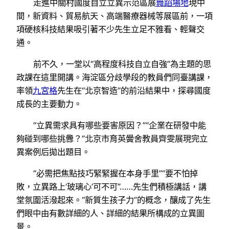
走進中關村國度自立立異示范區展
舞蹈場地
現中
間，新資料、貿易航天、高端醫療器械等展區前，一項
項硬核科技結果吸引著不少先生立足不雅看、輕聲交
通。
前不久，一堂以“高程度科技自立自強”為主題的思
政課在這里開講。海淀區分歧學段的教員們同臺講課，
率領
九宮格
先生在“北京智造”的前沿結果中，探尋國度
成長的主要動力。
“立異需求具有哪些要害原因？”“企業在研發中能
夠碰到哪些挑釁？”北京市育英黌舍教員齊雯展現完立
異案例后拋出題目。
“必需把焦點技巧緊緊握在本身手里”“要不怕掉
敗，立異路上‘玻璃心’可不可”……先生們積極講話，講
堂氛圍活潑起來。“新質生孩子力”的概念，釀成了先生
們眼中由有數詳細的人、詳細的結果所構成的立異圖
景。