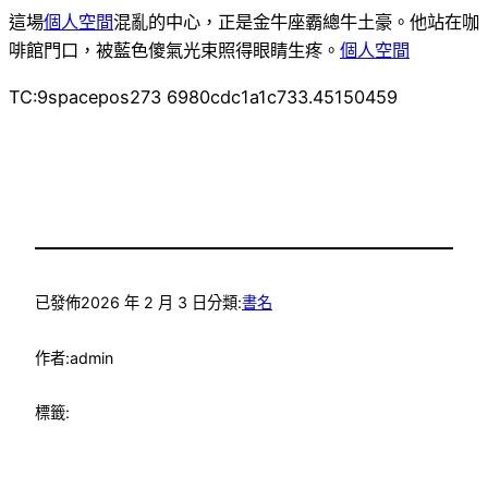
這場
個人空間
混亂的中心，正是金牛座霸總牛土豪。他站在咖
啡館門口，被藍色傻氣光束照得眼睛生疼。
個人空間
TC:9spacepos273 6980cdc1a1c733.45150459
已發佈
2026 年 2 月 3 日
分類:
書名
作者:
admin
標籤: