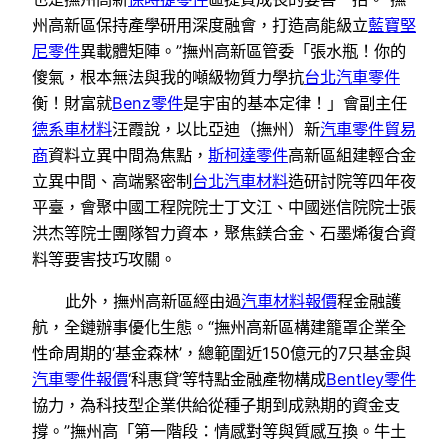
州高新區保持產學研用深度融會，打造高能級立
藍寶堅
尼零件
異載體矩陣。”撫州高新區管委「張水瓶！你的
傻氣，根本無法與我的噸級物質力學抗
台北汽車零件
衡！財富就
Benz零件
是宇宙的基本定律！」會副主任
德系車材料
汪霞說，以比亞迪（撫州）新
汽車零件貿易
商
資料立異中間為焦點，
斯柯達零件
高新區組建輕合金
立異中間、高端緊密制
台北汽車材料
造研討院等四年夜
平臺，會聚中國工程院院士丁文江、中國迷信院院士張
洪杰等院士團隊智力資本，聚焦鎂合金、石墨烯復合資
料等要害技巧攻關。
此外，撫州高新區經由過
汽車材料報價
程金融護
航，全鏈辦事優化生態。“撫州高新區構建籠罩企業全
性命周期的‘基金森林’，總範圍近150億元的7只基金與
汽車零件報價
‘科惠貸’等特點金融產物構成
Bentley零件
協力，為科技型企業供給從種子期到成熟期的資金支
撐。”撫州高「第一階段：情感對等與質感互換。牛土