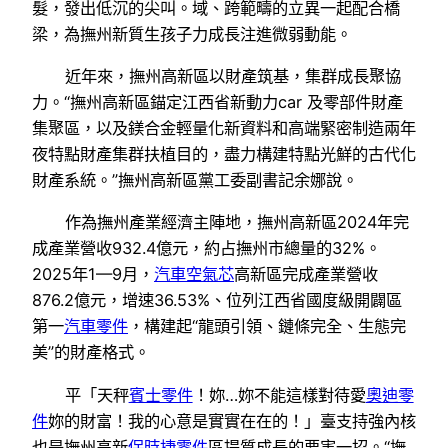
髮，發出低沉的尖叫。域、跨範疇的立異一起配合橋
梁，為撫州新質生孩子力成長注進微弱動能。
近年來，撫州高新區以財產筑基，集群成長聚協
力。“撫州高新區錨定江西省新動力car 及零部件財產
集聚區，以及鎂合金輕量化新資料和高端緊密制造兩年
夜特點財產集群扶植目的，盡力構建特點光鮮的古代化
財產系統。”撫州高新區黨工委副書記余娜說。
作為撫州產業經濟主陣地，撫州高新區2024年完
成產業營收932.4億元，約占撫州市總量的32%。
2025年1—9月，
汽車空氣芯
高新區完成產業營收
876.2億元，增速36.53%、位列江西省國度級開闢區
第一
汽車零件
，構建起“龍頭引領、鏈條完全、生態完
美”的財產格式。
平「天秤
賓士零件
！妳…妳不能這樣對待愛
奧迪零
件
妳的財富！我的心意是實實在在的！」臺支持強內核
也是撫州高新
保時捷零件
區提質成長的要害一招。“撫