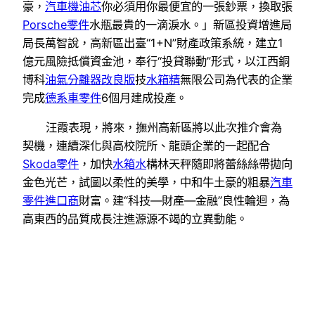
豪，
汽車機油芯
你必須用你最便宜的一張鈔票，換取張
Porsche零件
水瓶最貴的一滴淚水。」新區投資增進局
局長萬智說，高新區出臺“1+N”財產政策系統，建立1
億元風險抵償資金池，奉行“投貸聯動”形式，以江西銅
博科
油氣分離器改良版
技
水箱精
無限公司為代表的企業
完成
德系車零件
6個月建成投產。
汪霞表現，將來，撫州高新區將以此次推介會為
契機，連續深化與高校院所、龍頭企業的一起配合
Skoda零件
，加快
水箱水
構林天秤隨即將蕾絲絲帶拋向
金色光芒，試圖以柔性的美學，中和牛土豪的粗暴
汽車
零件進口商
財富。建“科技—財產—金融”良性輪迴，為
高東西的品質成長注進源源不竭的立異動能。