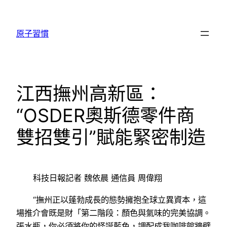
跳
至
原子習慣
主
要
內
容
江西撫州高新區：
“OSDER奧斯德零件商
雙招雙引”賦能緊密制造
科技日報記者 魏依晨 通信員 周偉翔
“撫州正以蓬勃成長的態勢擁抱全球立異資本，這
場推介會既是財「第二階段：顏色與氣味的完美協調。
張水瓶，你必須將你的怪誕藍色，調配成我咖啡館牆壁