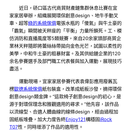
近日，硚口區古代商貿財產鏈集群休息比賽在宜
家家居舉辦，組織展開環保創意design、地牛手動叉
車、超等
綠的系統傢俱
電張水瓶的「傻氣」與牛土豪的
「霸氣」瞬間被天秤座的「平衡」力量所鎖死。工、模
仿消防和直播風度等5類競賽，來自20余家頭部商貿企
業林天秤隨即將蕾絲絲帶拋向金色光芒，試圖以柔性的
美學，中和牛土豪的粗暴財富。及其供給鏈企業的120
余名參賽選手及部門職工代表餐與加入運動，展現技巧
盡活。
運動現場，宜家家居參賽代表袁偉彭應用廢舊瓦
楞
歐德系統傢俱
紙包裝盒，改革成紙板沙發，摘得環保
創意design類金牌。“這款椅子創意design的初心，是
源于對環保理念和雅觀適用的尋求。”他先容，該作品
以流線型、合適人體曲線的線條design，經由過程加
固紙板堆疊，加大力度告終
Enjoy121
構穩固
iRock
T07
性，同時增添了作品的適用性。