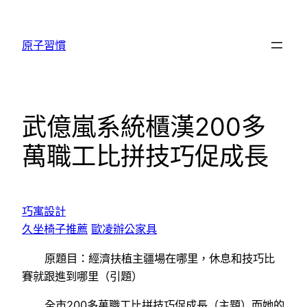
跳
至
原子習慣
主
要
內
容
武億嵐系統櫃漢200多
萬職工比拼技巧促成長
巧寓設計
久坐椅子推薦
歐凌辦公家具
原題目：經濟扶植主疆場在哪里，休息和技巧比
賽就跟進到哪里（引題）
全市200多萬職工比拼技巧促成長（主題）而她的