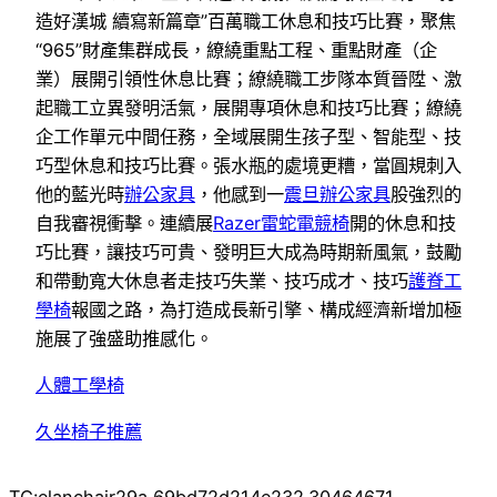
造好漢城 續寫新篇章”百萬職工休息和技巧比賽，聚焦
“965”財產集群成長，繚繞重點工程、重點財產（企
業）展開引領性休息比賽；繚繞職工步隊本質晉陞、激
起職工立異發明活氣，展開專項休息和技巧比賽；繚繞
企工作單元中間任務，全域展開生孩子型、智能型、技
巧型休息和技巧比賽。張水瓶的處境更糟，當圓規刺入
他的藍光時
辦公家具
，他感到一
震旦辦公家具
股強烈的
自我審視衝擊。連續展
Razer雷蛇電競椅
開的休息和技
巧比賽，讓技巧可貴、發明巨大成為時期新風氣，鼓勵
和帶動寬大休息者走技巧失業、技巧成才、技巧
護脊工
學椅
報國之路，為打造成長新引擎、構成經濟新增加極
施展了強盛助推感化。
人體工學椅
久坐椅子推薦
TC:elanchair29a 69bd72d214e232.30464671