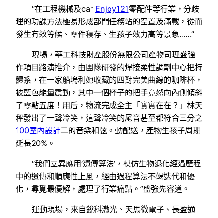
“在工程機械及car
Enjoy121
零配件等行業，分歧
理的功課方法極易形成部門任務站的空置及滿載，從而
發生有效等候、零件積存、生孩子效力高等景象……”
現場，華工科技財產股份無限公司產物司理盛強
作項目路演推介，由團隊研發的焊接柔性調劑中心把持
體系，在一家船塢利她收藏的四對完美曲線的咖啡杯，
被藍色能量震動，其中一個杯子的把手竟然向內側傾斜
了零點五度！用后，物流完成全主「實實在在？」林天
秤發出了一聲冷笑，這聲冷笑的尾音甚至都符合三分之
100室內設計
二的音樂和弦。動配送，產物生孩子周期
延長20%。
“我們立異應用‘遺傳算法’，模仿生物退化經過歷程
中的遺傳和順應性上風，經由過程算法不竭迭代和優
化，尋覓最優解，處理了行業痛點。”盛強先容道。
運動現場，來自銳科激光、天馬微電子、長盈通