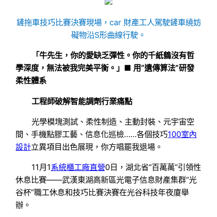
鏟拖車技巧比賽決賽現場，car 財產工人駕駛鏟車繞妨
礙物沿S形曲線行駛。
「牛先生，你的愛缺乏彈性。你的千紙鶴沒有哲
學深度，無法被我完美平衡。」■ 用“遺傳算法”研發
柔性體系
工程師破解智能調劑行業痛點
光學模塊測試、柔性制造、主動封裝、元宇宙空
間、手機點膠工藝、信息化巡檢……各個技巧
100室內
設計
立異項目出色展現，你方唱罷我退場。
11月1
系統櫃工廠直營
0日，湖北省“百萬萬”引領性
休息比賽——武漢東湖高新區光電子信息財產集群“光
谷杯”職工休息和技巧比賽決賽在光谷科技年夜廈舉
辦。