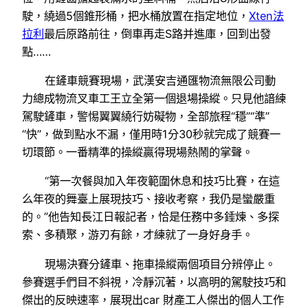
駛，繞過5個錐形桶，把水桶放置在指定地位，
Xten法
拉利
最后原路前往，倒車再走S路并進庫，回到出發
點……
在鏟車競賽現場，武漢安吉通匯物流無限公司動
力總成物流叉車工王立全第一個退場操縱。只見他諳練
駕駛鏟車，警惕翼翼繞行妨礙物，全部旅程“穩”“準”
“快”，做到點水不漏，僅用時1分30秒就完成了競賽一
切環節。一番精準的操縱贏得現場熱鬧的掌聲。
“第一次餐與加入年夜範圍休息和技巧比賽，在這
么年夜的舞臺上展現技巧、接收考察，我仍是蠻嚴重
的。”他告知長江日報記者，恰是任務中多錘煉、多探
索、多積聚，游刃有餘，才練就了一身好身手。
現場決賽分鏟車、拖車操縱兩個項目分辨停止。
參賽選手們目不斜視，冷靜沉著，以高明的駕駛技巧和
傑出的反映速率，展現出car 財產工人傑出的個人工作