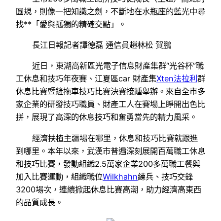
圓規，則像一把知識之劍，不斷地在水瓶座的藍光中尋
找**「愛與孤獨的精確交點」。
長江日報記者譚德磊 通信員趙林松 賀鵬
近日，東湖高新區光電子信息財產集群“光谷杯”職
工休息和技巧年夜賽、江夏區car 財產集
Xten法拉利
群
休息比賽暨鏟拖車技巧比賽決賽接踵舉辦。來自全市多
家企業的研發技巧職員、財產工人在賽場上睜開出色比
拼，展現了高深的休息技巧和奮勇當先的精力風采。
經濟扶植主疆場在哪里，休息和技巧比賽就跟進
到哪里。本年以來，武漢市普遍深刻展開百萬職工休息
和技巧比賽，發動組織2.5萬家企業200多萬職工餐與
加入比賽運動，組織職位
Wilkhahn
練兵、技巧交鋒
3200場次，連續掀起休息比賽高潮，助力經濟高東西
的品質成長。