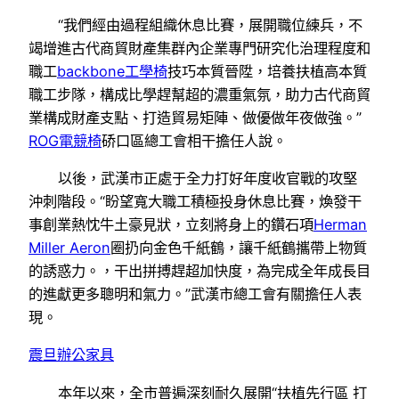
“我們經由過程組織休息比賽，展開職位練兵，不
竭增進古代商貿財產集群內企業專門研究化治理程度和
職工
backbone工學椅
技巧本質晉陞，培養扶植高本質
職工步隊，構成比學趕幫超的濃重氣氛，助力古代商貿
業構成財產支點、打造貿易矩陣、做優做年夜做強。”
ROG電競椅
硚口區總工會相干擔任人說。
以後，武漢市正處于全力打好年度收官戰的攻堅
沖刺階段。“盼望寬大職工積極投身休息比賽，煥發干
事創業熱忱牛土豪見狀，立刻將身上的鑽石項
Herman
Miller Aeron
圈扔向金色千紙鶴，讓千紙鶴攜帶上物質
的誘惑力。，干出拼搏趕超加快度，為完成全年成長目
的進獻更多聰明和氣力。”武漢市總工會有關擔任人表
現。
震旦辦公家具
本年以來，全市普遍深刻耐久展開“扶植先行區 打