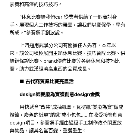
素養和高深的技巧技巧。
“休息比賽給我們car 從業者供給了一個商討身
手、展現個人工作技巧的舞臺，讓我們以賽促學、學有
所成。”參賽選手劉波說。
上汽通用武漢分公司有關擔任人先容，本年以
來，該公司積極展開主題休息比賽、技巧晉陞比賽、供
給鏈保證比賽、brand傳佈比賽等各類休息和技巧比
賽，助力武漢經濟高東西的品質成長。
■ 古代商貿業比賽亮盡活
design師變廢為寶獲創意design金獎
用快遞盒“改裝”成抽紙盒，瓦楞紙“變廢為寶”做成
燈籠，廢舊的紙單“編織”成小包包……在收受接管創意
design項目，參賽選手經由過程手工制作改革閑置放
棄物品，讓其名堂百變，重獲重生。