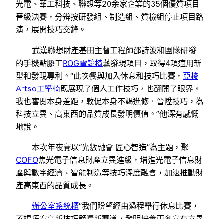
光電、華工科技、聯想等20余家企業的35個優質項目
晉級決賽，分辨按研發組、制造組、質檢組停止項目路
演，展開技巧交鋒。
武漢聯想財產基田主督工程師邵詩波和團隊研發
的手機點膠工
ROG電競椅
藝發現項目，取得4項適用新
型和發現專利。“此次餐與加入休息和技巧比賽，
亞梭
Artso工學椅
既展現了個人工作技巧，也翻開了眼界。
我也審閱本身差距，敦促本身不竭進修、晉陞技巧，為
科技立異、高東西的品質成長發明價值。”他深有感慨
地說。
本次年夜賽以“光數融會 匠心智造”為主題，聚
COFO
焦光電子信息財產立異進級，增進光電子信息財
產與數字經濟、智能制造等技巧深度融會，加速推動財
產高東西的品質成長。
辦公室系統櫃
“我們盼望經由過程舉行休息比賽，
不竭拓寬高新技巧範疇新賽道，發明培養更多富有立異