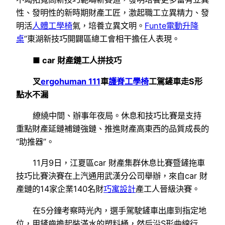
性、發明性的新時期財產工匠，激起職工立異精力、發
明活
人體工學椅
氣，培養立異文明。
Funte電動升降
桌
”東湖新技巧開闢區總工會相干擔任人表現。
■ car 財產鏈工人拼技巧
叉
ergohuman 111
車
護脊工學椅
工駕鏟車走S形
點水不漏
繚繞中間、辦事年夜局。休息和技巧比賽是支持
重點財產延鏈補鏈強鏈、推進財產高東西的品質成長的
“助推器”。
11月9日，江夏區car 財產集群休息比賽暨鏟拖車
技巧比賽決賽在上汽通用武漢分公司舉辦，來自car 財
產鏈的14家企業140名財
巧寓設計
產工人晉級決賽。
在5分鐘考察時光內，選手駕駛鏟車出庫到指定地
位，用鏟齒擔起裝滿水的塑料桶，然后沿S形曲線行