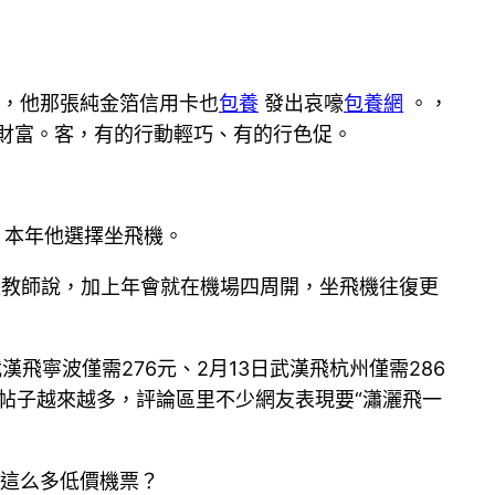
攣，他那張純金箔信用卡也
包養
發出哀嚎
包養網
。，
財富。客，有的行動輕巧、有的行色促。
，本年他選擇坐飛機。
長教師說，加上年會就在機場四周開，坐飛機往復更
漢飛寧波僅需276元、2月13日武漢飛杭州僅需286
帖子越來越多，評論區里不少網友表現要“瀟灑飛一
這么多低價機票？