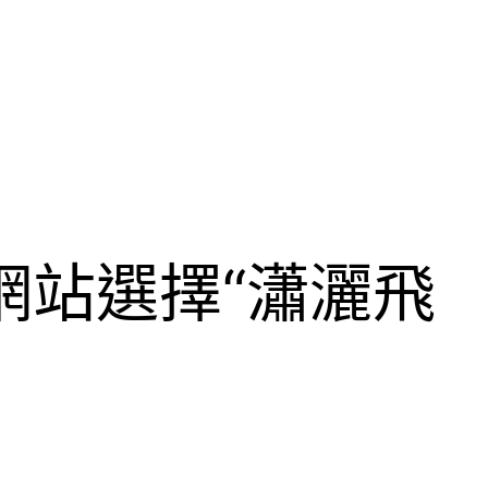
網站選擇“瀟灑飛