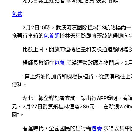
湖北日報全媒記者 李源 通信員 張蒙 甘頔
包養
2月2日10時，武漢河漢國際機場T3航站樓
拖著行李箱的
包養網
搭林天秤隨即將蕾絲絲帶拋向
比擬上周，開放的值機柜臺和安檢通道顯明增多
楊師長教師在
包養
武漢運營數碼產物門店，2
“算上燃油附加費和機場扶植費，從武漢飛往上
便利。
湖北日報全媒記者查詢一眾出行APP發明，春
元、2月27日武漢飛桂林僅需286元……在新浪we
回”。
春運時代，全國國民的出行需
包養
求得以集中