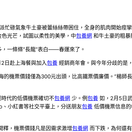
內一派忙碌氣象牛土豪被蕾絲絲帶困住，全身的肌肉開始痙
金色光芒，試圖以柔性的美學，中
包養網
和牛土豪的粗暴
，一條條“長龍”表白——春運來了。
月2日赴上海餐與加入
包養
經銷商年會。與今年分歧的是
海的機票價錢僅為300元出頭，比高鐵票價廉價。”楊師
運時代的低價機票確切不
包養網
少。例
包養
如，2月5日武
ibo、小紅書等社交平臺上，分送朋友
包養
低價機票信息的
開釋，機票價錢凡是因需求激增
包養網
而下跌，為何還有