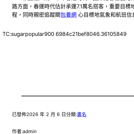
路方面，春運時代估計承運7.1萬名搭客，重要目標
程，同時親密追蹤關
包養網
心目標地氣象和航班信
TC:sugarpopular900 6984c21bef8046.36105849
已發佈
2026 年 2 月 6 日
分類:
書名
作者:
admin