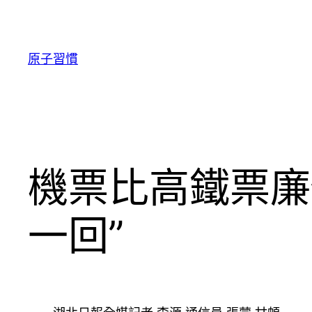
跳
至
主
原子習慣
要
內
容
機票比高鐵票廉
一回”