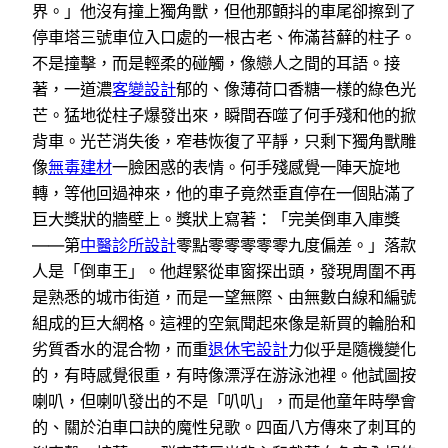
界。」他沒有撞上獨角獸，但他那顫抖的車尾卻擦到了
停車塔三號車位入口處的一根古老、佈滿苔蘚的柱子。
不是撞擊，而是輕柔的碰觸，像戀人之間的耳語。接
著，一道濃
客變設計
郁的、像薄荷口香糖一樣的綠色光
芒。猛地從柱子爆發出來，瞬間吞噬了何手殘和他的掀
背車。光芒消失後，窄巷恢復了平靜，只剩下獨角獸雕
像
無毒建材
一臉困惑的表情。何手殘感覺一陣天旋地
轉，等他回過神來，他的車子竟然垂直停在一個貼滿了
巨大獎狀的牆壁上。獎狀上寫著：「完美倒車入庫獎
——第
中醫診所設計
零點零零零零零九度偏差。」落款
人是「倒車王」。他趕緊從車窗探出頭，發現周圍不再
是熟悉的城市街道，而是一望無際、由無數白線和編號
組成的巨大網格。這裡的空氣聞起來像是新買的輪胎和
劣質香水的混合物，而重
退休宅設計
力似乎是隨機變化
的，有時感覺很重，有時像漂浮在游泳池裡。他試圖按
喇叭，但喇叭發出的不是「叭叭」，而是他童年時學會
的、關於泊車口訣的魔性兒歌。四面八方傳來了刺耳的