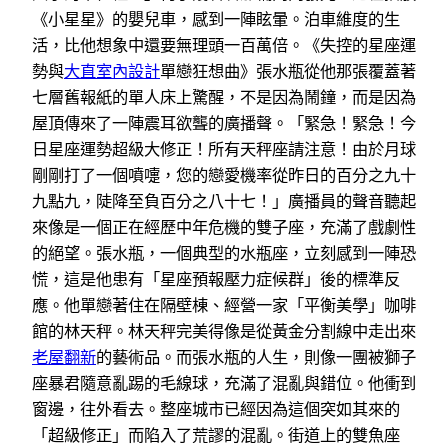
《小星星》的嬰兒車，感到一陣眩暈。泊車維度的生
活，比他想象中還要無理頭一百萬倍。《失控的星座運
勢與
大直室內設計
單戀狂想曲》張水瓶從他那張覆蓋著
七層舊報紙的單人床上驚醒，不是因為鬧鐘，而是因為
屋頂傳來了一陣震耳欲聾的廣播聲。「緊急！緊急！今
日星座運勢超級大修正！所有天秤座請注意！由於月球
剛剛打了一個噴嚏，您的戀愛機率從昨日的百分之九十
九點九，陡降至負百分之八十七！」廣播員的聲音聽起
來像是一個正在經歷中年危機的雙子座，充滿了戲劇性
的絕望。張水瓶，一個典型的水瓶座，立刻感到一陣恐
慌，這是他患有「星座預報壓力症候群」後的標準反
應。他單戀著住在隔壁棟、經營一家「平衡美學」咖啡
館的林天秤。林天秤完美得像是從黃金分割線中走出來
老屋翻新
的藝術品。而張水瓶的人生，則像一團被獅子
座暴君隨意亂踢的毛線球，充滿了混亂與錯位。他衝到
窗邊，往外看去。整座城市已經因為這個突如其來的
「超級修正」而陷入了荒謬的混亂。街道上的雙魚座