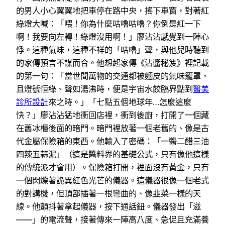
的男人小心翼翼地把車停在路中央，搖下車窗，對著紅
綠燈大喊：「喂！你為什麼咕嚕咕嚕？你倒是紅一下
啊！我要向左轉！綠燈沒用啊！」廖沾沾感覺到一陣心
悸。這種氣味，這種不祥的「咕嚕」聲，與他兒時聽到
的家傳預言不謀而合。他想起家傳《沾醬秘笈》裡記載
的第一句：「當世間萬物的交通都被麵皮的氣味籠罩，
且燈號恒綠、聲如湯沸時，便是宇宙水餃臨界點到
醫美
診所設計
來之時。」「七點五個地球年…怎麼這麼
快？」廖沾沾猛地衝回店裡，衝到後廚，打開了一個藏
在舊冰櫃後面的暗門。暗門裡放著一個老舊的、像是古
代金屬保險箱的東西。他輸入了密碼：「一醬二醋三油
四辣五蒜泥」（這是醬料界的基礎公式，只有像他這樣
的傳統派才會用）。保險箱打開，裡面沒有黃金，只有
一個閃爍著詭異紅色光芒的儀器。這儀器很像一個老式
的對講機，但頂部插著一根彎曲的、像韭菜一樣的天
線。他顫抖著拿起儀器，按下通話鈕。儀器發出「滋
——」的電流聲，接著傳來一陣高八度、急促且充滿養