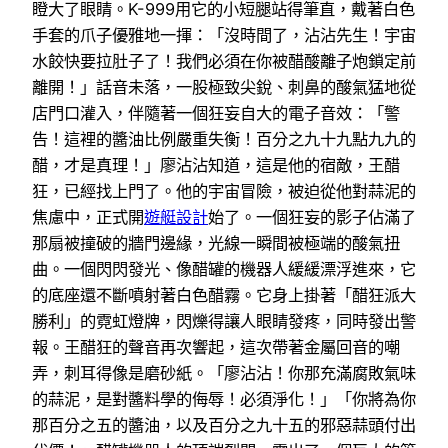
瞪大了眼睛。K-999用它的小短腿站得筆直，戴著白色
手套的爪子優雅地一揮：「沒時間了，沾沾先生！宇宙
水餃快要拉肚子了！我們必須在你被醋酸離子炮鎖定前
離開！」話音未落，一股極致尖銳、刺鼻的酸氣猛地從
店門口灌入，伴隨著一個狂妄自大的電子音效：「警
告！這裡的醬油比例嚴重失衡！百分之九十九點九九的
醋，才是真理！」廖沾沾知道，這是他的宿敵，王醋
狂，已經找上門了。他的宇宙冒險，被迫從他對蒜泥的
焦慮中，正式開
遊艇設計
始了。一個狂妄的影子佔滿了
那扇被撞破的牆門邊緣，光線一瞬間被極端的酸氣扭
曲。一個閃閃發光、像醋罐的機器人緩緩漂浮進來，它
的底座還不斷噴射著白色醋霧。它身上掛著「醋狂派大
勝利」的霓虹燈牌，閃爍得讓人眼睛發疼，同時發出警
報。王醋狂的聲音再次響起，這次帶著金屬回音的嘲
弄，刺耳得像是磨砂紙。「廖沾沾！你那充滿腐敗氣味
的蒜泥，是對醬料學的侮辱！必須淨化！」「你將為你
那百分之五的醬油，以及百分之九十五的邪惡蒜頭付出