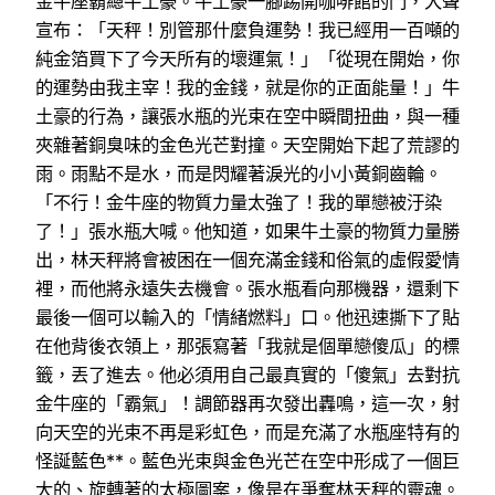
金牛座霸總牛土豪。牛土豪一腳踢開咖啡館的門，大聲
宣布：「天秤！別管那什麼負運勢！我已經用一百噸的
純金箔買下了今天所有的壞運氣！」「從現在開始，你
的運勢由我主宰！我的金錢，就是你的正面能量！」牛
土豪的行為，讓張水瓶的光束在空中瞬間扭曲，與一種
夾雜著銅臭味的金色光芒對撞。天空開始下起了荒謬的
雨。雨點不是水，而是閃耀著淚光的小小黃銅齒輪。
「不行！金牛座的物質力量太強了！我的單戀被汙染
了！」張水瓶大喊。他知道，如果牛土豪的物質力量勝
出，林天秤將會被困在一個充滿金錢和俗氣的虛假愛情
裡，而他將永遠失去機會。張水瓶看向那機器，還剩下
最後一個可以輸入的「情緒燃料」口。他迅速撕下了貼
在他背後衣領上，那張寫著「我就是個單戀傻瓜」的標
籤，丟了進去。他必須用自己最真實的「傻氣」去對抗
金牛座的「霸氣」！調節器再次發出轟鳴，這一次，射
向天空的光束不再是彩虹色，而是充滿了水瓶座特有的
怪誕藍色**。藍色光束與金色光芒在空中形成了一個巨
大的、旋轉著的太極圖案，像是在爭奪林天秤的靈魂。