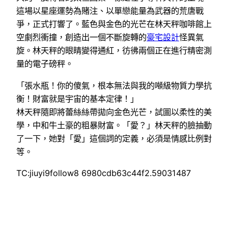
這場以星座運勢為賭注、以單戀能量為武器的荒唐戰
爭，正式打響了。藍色與金色的光芒在林天秤咖啡館上
空劇烈衝撞，創造出一個不斷旋轉的
豪宅設計
怪異氣
旋。林天秤的眼睛變得通紅，彷彿兩個正在進行精密測
量的電子磅秤。
「張水瓶！你的傻氣，根本無法與我的噸級物質力學抗
衡！財富就是宇宙的基本定律！」
林天秤隨即將蕾絲絲帶拋向金色光芒，試圖以柔性的美
學，中和牛土豪的粗暴財富。「愛？」林天秤的臉抽動
了一下，她對「愛」這個詞的定義，必須是情感比例對
等。
TC:jiuyi9follow8 6980cdb63c44f2.59031487