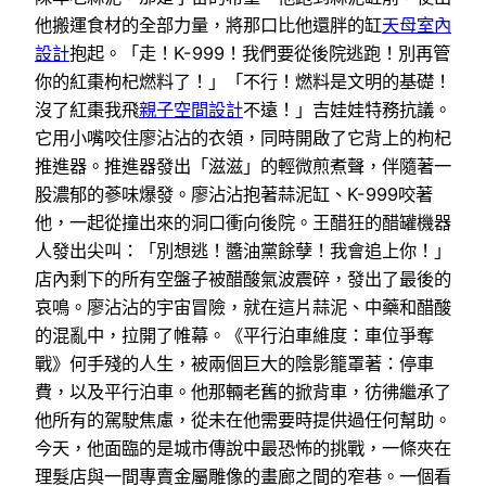
他搬運食材的全部力量，將那口比他還胖的缸
天母室內
設計
抱起。「走！K-999！我們要從後院逃跑！別再管
你的紅棗枸杞燃料了！」「不行！燃料是文明的基礎！
沒了紅棗我飛
親子空間設計
不遠！」吉娃娃特務抗議。
它用小嘴咬住廖沾沾的衣領，同時開啟了它背上的枸杞
推進器。推進器發出「滋滋」的輕微煎煮聲，伴隨著一
股濃郁的蔘味爆發。廖沾沾抱著蒜泥缸、K-999咬著
他，一起從撞出來的洞口衝向後院。王醋狂的醋罐機器
人發出尖叫：「別想逃！醬油黨餘孽！我會追上你！」
店內剩下的所有空盤子被醋酸氣波震碎，發出了最後的
哀鳴。廖沾沾的宇宙冒險，就在這片蒜泥、中藥和醋酸
的混亂中，拉開了帷幕。《平行泊車維度：車位爭奪
戰》何手殘的人生，被兩個巨大的陰影籠罩著：停車
費，以及平行泊車。他那輛老舊的掀背車，彷彿繼承了
他所有的駕駛焦慮，從未在他需要時提供過任何幫助。
今天，他面臨的是城市傳說中最恐怖的挑戰，一條夾在
理髮店與一間專賣金屬雕像的畫廊之間的窄巷。一個看