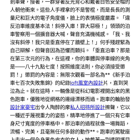
剎車聲，接著，一群穿著反光背心和戴著白色安全帽的
人朝他衝來。這些人手裡拿的不是警棍，而是長長的測
量尺和巨大的電子角度儀，臉上的表情極度嚴肅。「違
反泊車維度基本法！斜停入庫！罪大惡極！」領頭的泊
車警察用一個擴音器大喊，聲音充滿機械感。「我、我
沒有斜停！我只是垂直停在了牆壁上！」何手殘趕緊為
自己辯解，但聲音因為恐懼而顫抖。「垂直泊車？那是
在第三次元的行為，在這裡，你的車體與停車線的夾角
是——八十九點七度！按照維度法則，你必須接受懲
罰！」懲罰的內容是：無限次觀看一部名為**《新手泊
車七百次失敗集錦》的紀錄
loft風室內設計
片，直到哭
泣為止。就在這時，一輛像是從科幻電影裡開出來的黑
色跑車，優雅地從網格的邊緣漂移而過。跑車的輪胎發
設計家豪宅
出令人陶醉的摩
私人招待所設計
擦聲，它以
一種近乎蔑視重力的姿態，精準地停進了一個只有它車
身尺寸寬度的停車格中。那泊車的過程就像一場舞蹈，
流暢、完美，且毫無任何多餘的動作**。跑車的駕駛座
上走出一個全身黑色皮衣的女人，她戴著一副透明護目