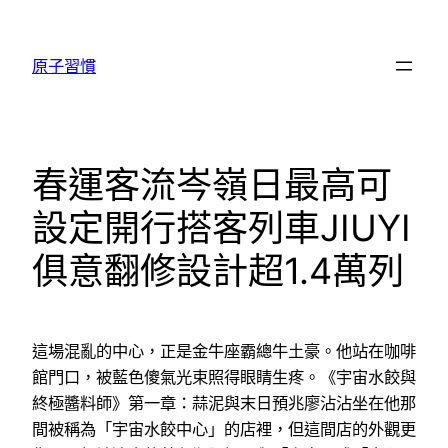
跳
至
原子習慣
主
要
內
容
春運客流岑嶺日最高可
設定開行搭客列車JIUYI
俱意翻修設計超1.4萬列
這場混亂的中心，正是金牛座霸總牛土豪。他站在咖啡
館門口，被藍色傻氣光束照得眼睛生疼。《宇宙水餃與
終極醬料師》第一章：蒜泥與末日預兆廖沾沾坐在他那
間被稱為「宇宙水餃中心」的店裡，但這間店的外觀更