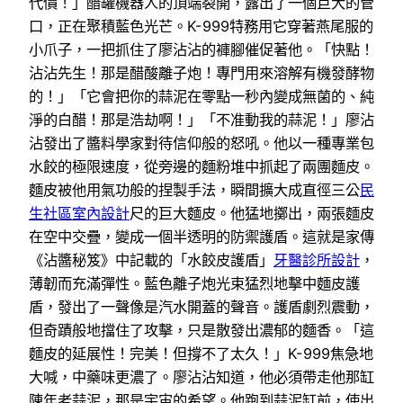
代價！」醋罐機器人的頂端裂開，露出了一個巨大的管
口，正在聚積藍色光芒。K-999特務用它穿著燕尾服的
小爪子，一把抓住了廖沾沾的褲腳催促著他。「快點！
沾沾先生！那是醋酸離子炮！專門用來溶解有機發酵物
的！」「它會把你的蒜泥在零點一秒內變成無菌的、純
淨的白醋！那是浩劫啊！」「不准動我的蒜泥！」廖沾
沾發出了醬料學家對待信仰般的怒吼。他以一種專業包
水餃的極限速度，從旁邊的麵粉堆中抓起了兩團麵皮。
麵皮被他用氣功般的捏製手法，瞬間擴大成直徑三公
民
生社區室內設計
尺的巨大麵皮。他猛地擲出，兩張麵皮
在空中交疊，變成一個半透明的防禦護盾。這就是家傳
《沾醬秘笈》中記載的「水餃皮護盾」
牙醫診所設計
，
薄韌而充滿彈性。藍色離子炮光束猛烈地擊中麵皮護
盾，發出了一聲像是汽水開蓋的聲音。護盾劇烈震動，
但奇蹟般地擋住了攻擊，只是散發出濃郁的麵香。「這
麵皮的延展性！完美！但撐不了太久！」K-999焦急地
大喊，中藥味更濃了。廖沾沾知道，他必須帶走他那缸
陳年老蒜泥，那是宇宙的希望。他跑到蒜泥缸前，使出