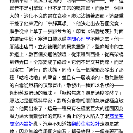
持續不斷、低沉且潮濕的「咕嚕——咕嚕——」聲。這
聲音不是引擎聲，也不是正常的鳴笛聲，而像是一個巨
大的、消化不良的胃在哀嚎。廖沾沾皺著眉頭，這嚴重
干擾了他蒜泥的「寧靜冥想」。他決定出去看個究竟，
順手從桌上拿了一張髒兮兮的，印著《沾醬秘笈》封面
的皺衛生紙，塞進口袋以備
空間心理學
不時之需。他一
腳踏出店門，立刻被眼前的景象震驚了。整條城市的主
幹道上，數百個交通信號燈，從東邊到西邊，從高架橋
到巷弄口，全部變成了綠燈。它們不是交替閃爍，而是
固定在「通行」的狀態，同時，每一個燈箱都發出了那
種「咕嚕咕嚕」的聲音，並且有一層淡淡的、熱氣騰騰
的白霧從燈箱的頂部冒出，散發出一種難以名狀的——
麵粉蒸煮過頭的氣味。「麵粉焦慮？還是過度發酵？」
廖沾沾是個醬料學家，對所有食物相關的氣味都極度敏
感。他聞出來了，這是一種只有在極度巨大的麵團因為
壓力過大而散發出的氣味。街上的行人陷入了混
商業空
間室內設計
亂。汽車不知道該
樂齡住宅設計
走還是該
停，因為無論從哪個方向看，都是綠燈。一個穿著西裝