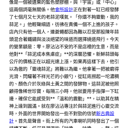
像是一個被遺棄的藍色塑膠棚，與「宇宙」或「中心」
這兩個詞毫無關係。他
會所設計
正在對著一缸已經發酵
了七個月又七天的老蒜泥嘆氣。「你還不夠靈動，我的
蒜泥。」他輕聲細語，彷彿在責備一個不上進的孩子。
店內只有他一個人，連蒼蠅都因為難以忍受那股陳年蒜
頭混合著鐵鏽與淡淡絕望的味道而選擇繞道飛行。今天
的營業額是：零。廖沾沾不安的不是店裡的生意，而是
他對**「蒜泥成本焦慮症」**的深層恐懼。新鮮蒜頭每
公斤的價格正在以超光速上漲，如果再這樣下去，他引
以為傲的「靈魂蒜泥」將難以為繼。他拿著一把被磨得
光滑、閃耀著不祥光芒的小銀勺，從缸底撈起一坨濃稠
的、顏色介於灰綠與土黃之間的發酵物。這蒜泥被他照
顧得像稀世珍寶，每隔三小時，他就要用手指彈一下缸
邊，確保它能感受到**「溫和的震動」**，以助其在精
神上達到圓滿。就在廖沾沾專注於與蒜泥進行心靈交流
時，外面的世界開始發出一些不對勁的信號
新古典設
計
。首先是聲音。街上所有的汽車喇叭同時發出了一個