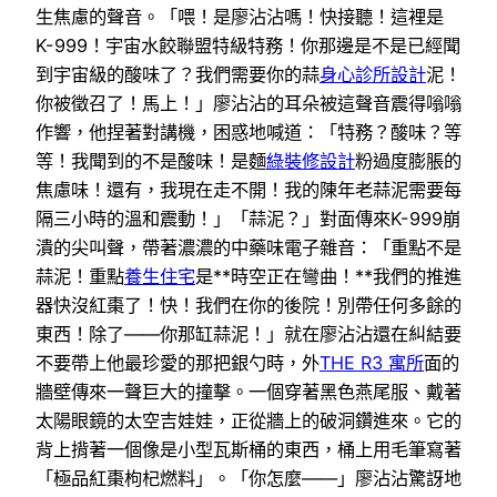
生焦慮的聲音。「喂！是廖沾沾嗎！快接聽！這裡是
K-999！宇宙水餃聯盟特級特務！你那邊是不是已經聞
到宇宙級的酸味了？我們需要你的蒜
身心診所設計
泥！
你被徵召了！馬上！」廖沾沾的耳朵被這聲音震得嗡嗡
作響，他捏著對講機，困惑地喊道：「特務？酸味？等
等！我聞到的不是酸味！是麵
綠裝修設計
粉過度膨脹的
焦慮味！還有，我現在走不開！我的陳年老蒜泥需要每
隔三小時的溫和震動！」「蒜泥？」對面傳來K-999崩
潰的尖叫聲，帶著濃濃的中藥味電子雜音：「重點不是
蒜泥！重點
養生住宅
是**時空正在彎曲！**我們的推進
器快沒紅棗了！快！我們在你的後院！別帶任何多餘的
東西！除了——你那缸蒜泥！」就在廖沾沾還在糾結要
不要帶上他最珍愛的那把銀勺時，外
THE R3 寓所
面的
牆壁傳來一聲巨大的撞擊。一個穿著黑色燕尾服、戴著
太陽眼鏡的太空吉娃娃，正從牆上的破洞鑽進來。它的
背上揹著一個像是小型瓦斯桶的東西，桶上用毛筆寫著
「極品紅棗枸杞燃料」。「你怎麼——」廖沾沾驚訝地