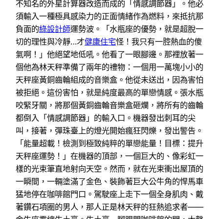
不知名的外星計算器改造而成的「情感調節器」。他必
須輸入一種極具感染力的正面情緒作為燃料，來抵抗那
負面的
綠設計師
運勢波。「水瓶座的優勢，就是超脫一
切的理性與冷靜…才
健康住宅
怪！我只有一腔熱血的傻
氣啊！」他絕望地低吼。他看了一眼腳邊。那裡放著一
個他為林天秤準備了兩年的禮物：一個用一萬塊小小的
天秤座黃銅齒輪組成的音樂盒。他從未送出，因為害怕
被拒絕。這份害怕，就是純度最高的單戀情感。張水瓶
咬緊牙關，將那個黃銅齒輪音樂盒砸爛，將所有的齒輪
都倒入「情感調節器」的輸入口。機器發出刺耳的尖
叫，接著，彈珠臺上的燈光開始瘋狂閃爍，發出警告。
「能量超載！檢測到極致純粹的單戀能量！目標：提升
天秤座運勢！」在機器的頂部，一個巨大的、像彩虹一
樣的光束筆直地射向天空。然而，就在光束衝出屋頂的
一瞬間，一輛塗滿了金色、裝飾著巨大公牛角的悍馬車
猛地停在咖啡館門口。駕駛座上走下一個全身肌肉、戴
著鑽石項圈的男人，那人正是林天秤的狂熱追求者——