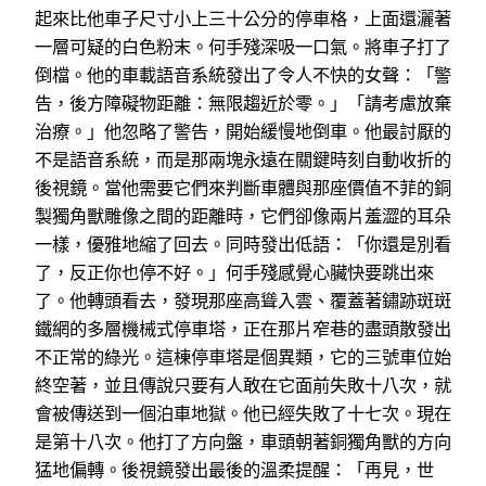
起來比他車子尺寸小上三十公分的停車格，上面還灑著
一層可疑的白色粉末。何手殘深吸一口氣。將車子打了
倒檔。他的車載語音系統發出了令人不快的女聲：「警
告，後方障礙物距離：無限趨近於零。」「請考慮放棄
治療。」他忽略了警告，開始緩慢地倒車。他最討厭的
不是語音系統，而是那兩塊永遠在關鍵時刻自動收折的
後視鏡。當他需要它們來判斷車體與那座價值不菲的銅
製獨角獸雕像之間的距離時，它們卻像兩片羞澀的耳朵
一樣，優雅地縮了回去。同時發出低語：「你還是別看
了，反正你也停不好。」何手殘感覺心臟快要跳出來
了。他轉頭看去，發現那座高聳入雲、覆蓋著鏽跡斑斑
鐵網的多層機械式停車塔，正在那片窄巷的盡頭散發出
不正常的綠光。這棟停車塔是個異類，它的三號車位始
終空著，並且傳說只要有人敢在它面前失敗十八次，就
會被傳送到一個泊車地獄。他已經失敗了十七次。現在
是第十八次。他打了方向盤，車頭朝著銅獨角獸的方向
猛地偏轉。後視鏡發出最後的溫柔提醒：「再見，世