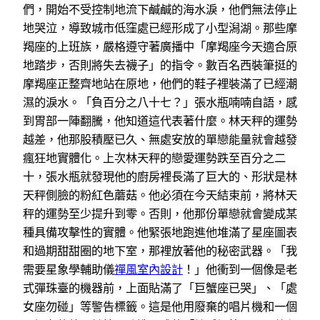
們，開始不受控制地流下鹹鹹的海水淚，他們無法停止
地哭泣，導致城市低窪處已經形成了小型潟湖。那些摩
羯座的上班族，嚴格遵守著廣播中「摩羯座今天適合原
地踏步，否則將失去襪子」的指令。數百名西裝筆挺的
摩羯座正整齊地站在原地，他們的鞋子裡裝滿了已經潮
濕的淚水。「負百分之八十七？」張水瓶喃喃自語，感
到胃部一陣翻騰，他知道這代表著什麼。林天秤的運勢
越差，他那股積壓已久、無處安放的單戀能量就會越發
瘋狂地實體化。上次林天秤的戀愛運勢跌至百分之二
十，張水瓶就發現他的廚房裡長滿了巨大的、形狀是林
天秤側臉的粉紅色蘑菇。他必須在今天結束前，將林天
秤的運勢至少提升到零。否則，他那份單戀就會變成某
種具備攻擊性的實體。他緊張地跑進他堆滿了星座圖表
和過期甜甜圈的地下室，那裡放著他的秘密武器。「我
需要星象學輔助儀
禪風室內設計
！」他衝到一個像是老
式彈珠臺的機器前，上面貼滿了「巨蟹座已哭」、「處
女座勿碰」等警告標籤。這是他用廢棄的唱片機和一個