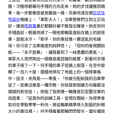
鏡，冷酷地朝著何手殘的方向走來。她的步伐優雅而精
準，每一步都像是被測量過一樣，完美地落在網
日式住
宅設計
格線上。「車影大人！」泊車警察們立刻立正站
好，連測
侘寂風
量尺都顫抖著不敢發出聲音。她走到何
手殘面前，輕蔑地掃了一眼他那輛垂直貼在牆上的掀背
車，語氣冰冷。「新手，你的車技像一團混亂的毛線
球。你污染了泊車維度的純粹性。」「但你的後視鏡貼
紙——『永不放棄』，讓我看到了一絲愚蠢的勇氣。」
車影大人突然掏出一個像是遙控器的裝置，對著何手殘
的車子按了一下。何手殘的車子從牆上脫落，在空中旋
轉了一百八十度，穩穩地停在了地面上的一個停車格
中。這次，夾角是——零度。「你被分配給我的泊車學
徒了。如果泊車是一種宗教，你就是那個連方向盤都沒
摸過的新信徒。」她指了指旁邊一輛像是巨型嬰兒車的
改造車：「這是你的訓練工具，從現在開始，你得學會
如何在零點零零一秒內，將這輛車精準停入對面的針眼
大小的車位裡。」何手殘看著那輛閃閃發光、還在播放