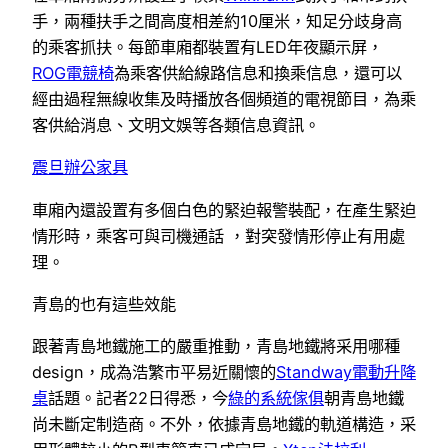
手，兩種扶手之間高度相差約10厘米，知足分歧身高
的乘客抓扶。每節車廂都裝置有LED年夜顯示屏，
ROG電競椅
為乘客供給線路信息和換乘信息，還可以
經由過程無線收集及時播放各個頻道的電視節目，為乘
客供給消息、文明文娛等各類信息資訊。
震旦辦公家具
車廂內還設置有多個白色的緊迫報警裝配，在產生緊迫
情形時，乘客可與司機通話 ，對突發情形停止有用處
理。
青島的也有這些效能
跟著青島地鐵施工的嚴重推動，青島地鐵將采用哪種
design，成為浩繁市平易近關懷的
Standway電動升降
桌
話題。記者22日得悉，今
綠的系統傢俱
朝青島地鐵
尚未斷定制造商。不外，依據青島地鐵的軌道構造，采