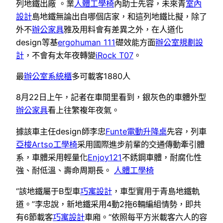
列地鐵出廠 。業
人體工學椅
內助士先容，未來青
室內
設計
島地鐵無論出自哪個店家，和這列地鐵比擬，除了
外不
辦公家具
雅及用料會有差異之外，在人道化
design等基
ergohuman 111
礎效能方面
辦公室規劃設
計
，不會有太年夜轉變
iRock T07
。
最
辦公室系統櫃
多可載客1880人
8月22日上午，記者在車間里看到，銀灰色的車體外型
辦公家具
看上往繁複年夜氣。
據該車主任design師李忠
Funte電動升降桌
先容，列車
亞梭Artso工學椅
采用國際進步前輩的交通傳動牽引體
系，車體采用輕量化
Enjoy121
不銹鋼車體，耐腐化性
強、耐低溫、壽命周期長。
人體工學椅
“該地鐵屬于B型車
巧寓設計
，車型實用于青島地鐵軌
道。”李忠說，新地鐵采用4動2拖6輛編組情勢，即共
有6節載客
巧寓設計
車廂。“依照每平方米載客六人的容