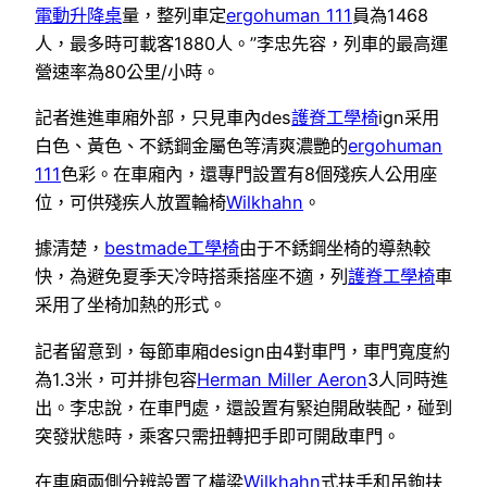
電動升降桌
量，整列車定
ergohuman 111
員為1468
人，最多時可載客1880人。”李忠先容，列車的最高運
營速率為80公里/小時。
記者進進車廂外部，只見車內des
護脊工學椅
ign采用
白色、黃色、不銹鋼金屬色等清爽濃艷的
ergohuman
111
色彩。在車廂內，還專門設置有8個殘疾人公用座
位，可供殘疾人放置輪椅
Wilkhahn
。
據清楚，
bestmade工學椅
由于不銹鋼坐椅的導熱較
快，為避免夏季天冷時搭乘搭座不適，列
護脊工學椅
車
采用了坐椅加熱的形式。
記者留意到，每節車廂design由4對車門，車門寬度約
為1.3米，可并排包容
Herman Miller Aeron
3人同時進
出。李忠說，在車門處，還設置有緊迫開啟裝配，碰到
突發狀態時，乘客只需扭轉把手即可開啟車門。
在車廂兩側分辨設置了橫梁
Wilkhahn
式扶手和吊鉤扶