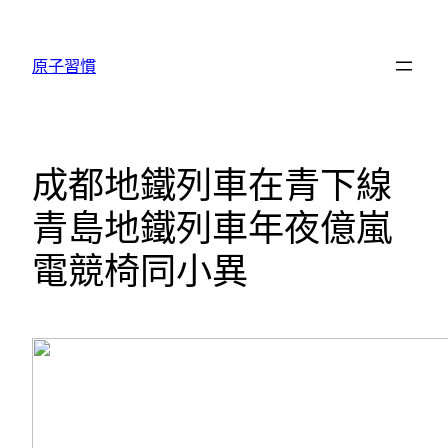
跳
至
原子習慣
主
要
內
容
成都地鐵列車在青下線
青島地鐵列車年夜億嵐
電競椅同小異