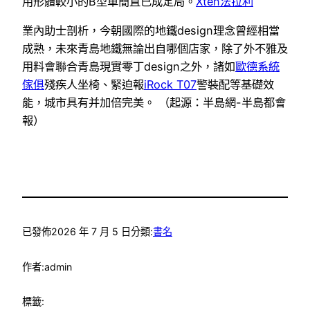
用形體較小的B型車簡直已成定局。
Xten法拉利
業內助士剖析，今朝國際的地鐵design理念曾經相當
成熟，未來青島地鐵無論出自哪個店家，除了外不雅及
用料會聯合青島現實零丁design之外，諸如
歐德系統
傢俱
殘疾人坐椅、緊迫報
iRock T07
警裝配等基礎效
能，城市具有并加倍完美。 （起源：半島網-半島都會
報）
已發佈
2026 年 7 月 5 日
分類:
書名
作者:
admin
標籤: