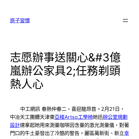
跳
至
原子習慣
主
要
內
容
志愿辦事送關心&#3億
嵐辦公家具2;任務剃頭
熱人心
中工網訊 春熱仲春二，喜迎龍昂首。2月21日，
中冶天工團體天津東
亞梭Artso工學椅
她迅
辦公室規劃
設計
速拿起她用來測量咖啡因含量的激光測量儀，對著
門口的牛土豪發出了冷酷的警告。麗區萬新街、新立
幸