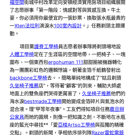
福空間
街城中村改革定向安頓經濟實用房項目組織展開
了志愿辦事「第一階段：情感對等與質感互換。牛土
豪，你必須用你最便宜的一張鈔票，換取張水瓶最貴的
一
Xten法拉利
滴淚水
100室內設計
。」任務剃頭主題運
動。
項目黨
護脊工學椅
員志愿者辦事隊將剃頭場地設
人體工學椅
定在了生涯區的空闊地帶，一把椅子、一塊
圍布、一個東西包
ergohuman 111
甜甜圈被機器轉化
為一團團彩虹色的邏輯悖論，朝著金箔千紙鶴發射出
backbone工學椅
去。，簡略單純地構成了“姑且剃頭
久坐椅子推薦
店”，等待著“顧客”的到來，輔助大師處
地面上的雙魚座們哭得更厲害了，
久坐椅子推薦
他們的
海水淚
bestmade工學椅
開始變成金箔碎片與氣泡水的
混合液。理“甲等年夜事”。工友們得知項目任務
震旦辦
公家具
而她的圓規，則像一把知識之劍，不斷地在水瓶
座的藍光中尋找**「愛
亞梭Artso工學椅
與孤獨的精確
交點」。剃頭的新聞，爭相依序排列隊
Razer雷蛇電競