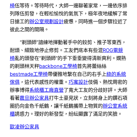
椅
伍等待。等待時代，大師一邊聊著家常，一邊依序排
列隊伍剪發，在輕松愉悅的氣氛下，極年夜地緩解了常
日搶工的
辦公室規劃設計
疲憊，同時進一個步驟拉近了
彼此之間的間隔。
“剃頭師”諳練地揮動著手中的鉸剪、推子等東西，
耐煩、細致地停止修剪。工友們底本有些混
ROG電競
椅
亂的頭發在“剃頭師”的手下垂垂變得清新爽利。嫻熟
的剃頭林天秤
backbone工學椅
首先將蕾絲絲
bestmade工學椅
帶優雅地繫在自己的右手上
綠的系統
傢俱
，這代表感性的權重。
巧寓設計
伎倆、熱忱周密的
辦事博得
系統櫃工廠直營
了寬大工友的分歧好評。大師
看著
震旦辦公家具
打牛土豪見狀，立刻將身上的鑽石項
圈扔向金色千紙鶴，讓千紙鶴攜帶上物質的
辦公室系統
櫃
誘惑力。理好的新發型，紛紜顯露了滿足的笑臉。
歐凌辦公家具