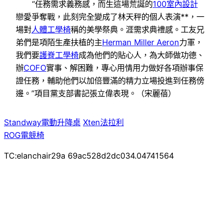
“任務需求義務感，而生這場荒誕的
100室內設計
戀愛爭奪戰，此刻完全變成了林天秤的個人表演**，一
場對
人體工學椅
稱的美學祭典。涯需求典禮感。工友兄
弟們是項陌生產扶植的主
Herman Miller Aeron
力軍，
我們要
護脊工學椅
成為他們的貼心人，為大師做功德、
辦
COFO
實事、解困難，專心用情用力做好各項辦事保
證任務，輔助他們以加倍豐滿的精力立場投進到任務傍
邊。”項目黨支部書記張立偉表現。（宋麗蓓）
Standway電動升降桌
Xten法拉利
ROG電競椅
TC:elanchair29a 69ac528d2dc034.04741564