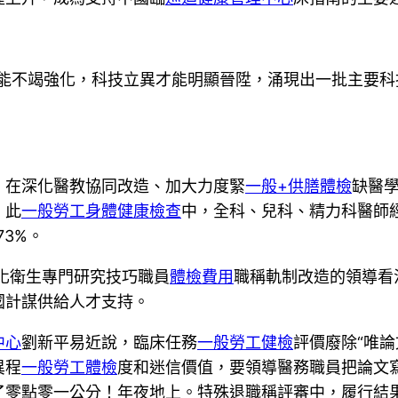
能不竭強化，科技立異才能明顯晉陞，涌現出一批主要科
。在深化醫教協同改造、加大力度緊
一般+供膳體檢
缺醫
。此
一般勞工身體健康檢查
中，全科、兒科、精力科醫師經
73%。
化衛生專門研究技巧職員
體檢費用
職稱軌制改造的領導看法
國計謀供給人才支持。
中心
劉新平易近說，臨床任務
一般勞工健檢
評價廢除“唯
異程
一般勞工體檢
度和迷信價值，要領導醫務職員把論文
了零點零一公分！年夜地上。特殊退職稱評審中，履行結