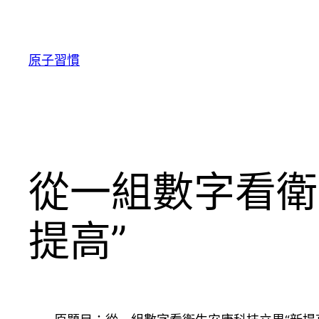
跳
至
主
原子習慣
要
內
容
從一組數字看衛
提高”