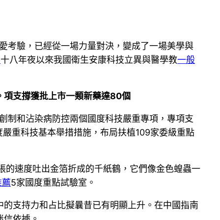
愛考驗，已經從一場力量對決，變成了一場美學與
薦
十八年夜以來我國衛生安康科技立異與醫學教
一般
項支撐獲批上市一類新藥達80個
藥創制和沾染病防控兩個國度科技嚴重專項，專項支
度嚴重科技基本舉措措施，布局扶植109家委級重點
張的速度吐出金箔折成的千紙鶴，它們像金色蝗蟲一
推薦
5家國度重點試驗室。
中的支持力和占比擬曩昔已有明顯上升。在中國指南
迷信依據。