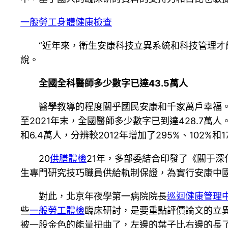
一般勞工身體健康檢查
“近年來，衛生安康科技立異系統和科技管理才
說。
全國全科醫師多少數字已達43.5萬人
醫學教導的程度關乎國民安康和千家萬戶幸福
至2021年末，全國醫師多少數字已到達428.7萬人
和6.4萬人，分辨較2012年增加了295%、102%和1
20
供膳體檢
21年，多部委結合印發了《關于深
生專門研究技巧職員供給軌制保證，為實行安康中
對此，北京年夜學第一病院院長
巡迴健康管理
些
一般勞工體檢
臨床研討，是要重點評價論文的立
被一股金色的能量扭曲了，左邊的葉子比右邊的長