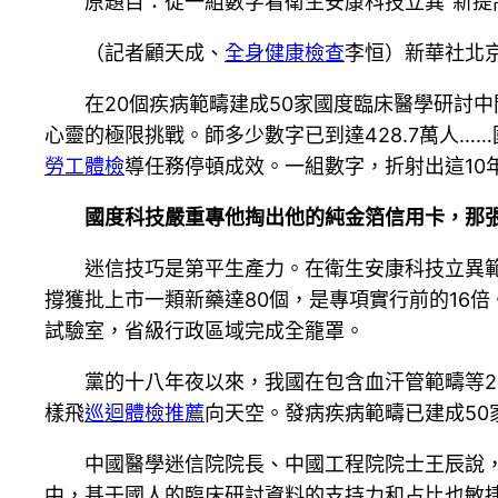
原題目：從一組數字看衛生安康科技立異“新提
（記者顧天成、
全身健康檢查
李恒）新華社北京
在20個疾病範疇建成50家國度臨床醫學研討中
心靈的極限挑戰。師多少數字已到達428.7萬人…
勞工體檢
導任務停頓成效。一組數字，折射出這10年
國度科技嚴重專他掏出他的純金箔信用卡，那
迷信技巧是第平生產力。在衛生安康科技立異範
撐獲批上市一類新藥達80個，是專項實行前的16
試驗室，省級行政區域完成全籠罩。
黨的十八年夜以來，我國在包含血汗管範疇等2
樣飛
巡迴體檢推薦
向天空。發病疾病範疇已建成50
中國醫學迷信院院長、中國工程院院士王辰說
中，基于國人的臨床研討資料的支持力和占比也敏