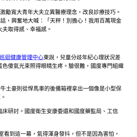
并激勵寬大青年大夫立異醫療理念，改良診療技巧。
說話，興奮地大喊：「天秤！別擔心！我用百萬現金
大夫取得感、幸福感。
巡迴健康管理中心
東說，兒童分歧年紀心理狀況差
藍色傻氣光束照得眼睛生疼。驗很難，國度專門組織
用牛土豪則從悍馬車的後備箱裡拿出一個像是小型保
算。
物臨床研討。國度衛生安康委還和國度藥監局、工信
下室看到這一幕，氣得渾身發抖，但不是因為害怕，