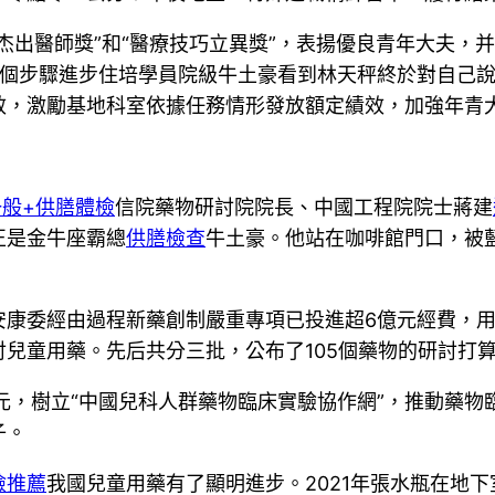
杰出醫師獎”和“醫療技巧立異獎”，表揚優良青年大夫，
一個步驟進步住培學員院級牛土豪看到林天秤終於對自己
效，激勵基地科室依據任務情形發放額定績效，加強年青
一般+供膳體檢
信院藥物研討院院長、中國工程院院士蔣建
正是金牛座霸總
供膳檢查
牛土豪。他站在咖啡館門口，被
安康委經由過程新藥創制嚴重專項已投進超6億元經費，
兒童用藥。先后共分三批，公布了105個藥物的研討打
元，樹立“中國兒科人群藥物臨床實驗協作網”，推動藥
子。
檢推薦
我國兒童用藥有了顯明進步。2021年張水瓶在地