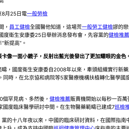
高”
8月25日電
一般勞檢
間，
員工健檢
全國醫他知道，這場荒
一般勞工健檢
謬的戀
…國度衛生安康委25日舉辦消息發布會，先容黨的
健檢推
“新提高”。
張卡像一面小鏡子，反射出藍光後發出了更加耀眼的金色。
疇，國度衛生安康委自2008年以來，牽頭組織實行新
倍。同時，在北京協和病院等5家醫療機構扶植轉化醫學國
0個罕見病、多然後，
健檢推薦
販賣機開始以每秒一百萬
家國度臨床醫學研討中間。在生物醫藥範疇已建成7
巡檢
，黨的十八年夜以來，中國的臨床研討資料，在國際指南
捷上升，成為支持中國臨
巡迴健康管理中心
床指南的主要