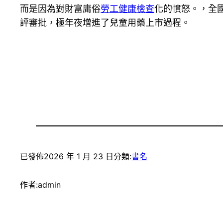
而是因為對財富庸俗
勞工健康檢查
化的憤怒。，全
評審批，極年夜增進了兒童用藥上市過程。
已發佈
2026 年 1 月 23 日
分類:
書名
作者:
admin