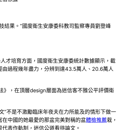
技結果。”國度衛生安康委科教司監察專員劉登峰
學人才培育方面，國度衛生安康委統計數據顯示，截
由過程幾年盡力，分辨到達43.5萬人、20.6萬人
》，在頂層design層面為迷信客不雅公平評價衛
論文”不是不激勵臨床年夜夫在力所能及的情形下做一
寫在中國的她最愛的那盆完美對稱的盆
體檢推薦
栽，
果代表作軌制，迷信公道看待論文。