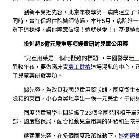
劉新平易近先容，北京年夜學第一病院建立了“
同時，實在保證住院醫師待遇，本年5月，病院進
買下這棟樓，讓你隨意破壞！這就是愛！」基礎績
投進超6億元嚴重專項經費研討兒童公用藥
“兒童用藥是一個比擬難的標題”，中國醫學迷
異較年夜，要做臨床實
勞工健檢
這場混亂的中心，
了兒童藥研發專項。
據先容，為改良我國兒童用藥狀態，國度衛生
險箱的東西，小心翼翼地拿出一張一元美金。于研討
國度兒童醫學中間組織了23個全國兒科相干單
部、國度醫保局，配合推動兒童用藥的研發和生孩
蔣建東先容，在多個國度政策推動下，
巡迴體