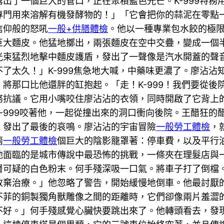
出了一個巨大的管口，正在聚積藍色光芒。K-999特務
專門用來溶解有機發酵物的！」「它會把你的蒜泥在零點
信仰般的怒吼
一般+供膳體檢
。他以一種專業包水餃的極
巨大麵皮。他猛地擲出，兩張麵皮在空中交疊，變成一個
光束猛烈地擊中麵皮護盾，發出了一聲像是汽水開蓋的聲
了太久！」K-999焦急地大喊，中藥味更濃了。廖沾沾
將那口比他還胖的缸抱起。「走！K-999！我們要從後
務抗議。它用小嘴咬住廖沾沾的衣領，同時開啟了它背上
-999咬著他，一起從撞出來的洞口衝向後院。王醋狂的
，發出了最後的哀鳴。廖沾沾的宇宙冒險
一般勞工體檢
，
兩
一般勞工體檢
個巨大的陰影籠罩著：停車費，以及平行
他面臨的是城市傳說中最恐怖的挑戰，一條夾在理髮店與
層可疑的白色粉末。何手殘深吸一口氣。將車子打了倒檔
放棄治療。」他忽略了警告，開始緩慢地倒車。他最討厭
不菲的銅製獨角獸雕像之間的距離時，它們卻像兩片羞澀
不好。」何手殘感覺心臟快要跳出來了。他轉頭看去，發