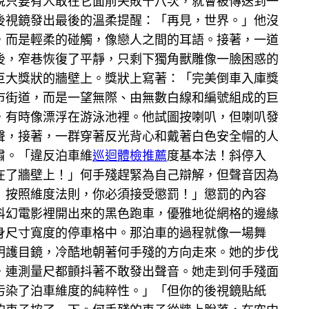
說只要有人敢在它面前失敗十八次，就會被傳送到一
後視鏡發出最後的溫柔提醒：「再見，世界。」他沒
，而是輕柔的碰觸，像戀人之間的耳語。接著，一道
後，窄巷恢復了平靜，只剩下獨角獸雕像一臉困惑的
巨大獎狀的牆壁上。獎狀上寫著：「完美倒車入庫獎
市街道，而是一望無際、由無數白線和編號組成的巨
，有時像漂浮在游泳池裡。他試圖按喇叭，但喇叭發
聲，接著，一群穿著反光背心和戴著白色安全帽的人
肅。「違反泊車維
巡迴體檢推薦
度基本法！斜停入
在了牆壁上！」何手殘趕緊為自己辯解，但聲音因為
！按照維度法則，你必須接受懲罰！」懲罰的內容
科幻電影裡開出來的黑色跑車，優雅地從網格的邊緣
身尺寸寬度的停車格中。那泊車的過程就像一場舞
明護目鏡，冷酷地朝著何手殘的方向走來。她的步伐
，連測量尺都顫抖著不敢發出聲音。她走到何手殘面
污染了泊車維度的純粹性。」「但你的後視鏡貼紙