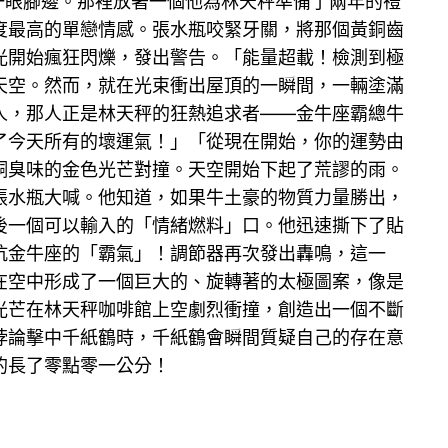
一眼腳邊。那裡放著一個他為林天秤準備了兩年的禮
度最高的單戀情感。張水瓶咬緊牙關，將那個黃銅齒
光開始瘋狂閃爍，發出警告。「能量超載！檢測到極
天空。然而，就在光束衝出屋頂的一瞬間，一輛塗滿
人，那人正是林天秤的狂熱追求者——金牛座霸總牛
了今天所有的壞運氣！」「從現在開始，你的運勢由
銅臭味的金色光芒對撞。天空開始下起了荒謬的雨。
張水瓶大喊。他知道，如果牛土豪的物質力量勝出，
後一個可以輸入的「情緒燃料」口。他迅速撕下了貼
抗金牛座的「霸氣」！調節器再次發出轟鳴，這一
在空中形成了一個巨大的、旋轉著的太極圖案，像是
光芒在林天秤咖啡館上空劇烈衝撞，創造出一個不斷
悖論擊中千紙鶴時，千紙鶴會瞬間質疑自己的存在意
的長了零點零一公分！