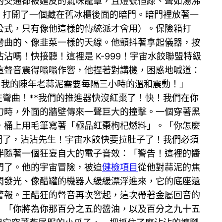
的交通都被麵皮的氣味籠罩，且燈號恒綠、聲如湯沸
，打開了一個藏在舊冰櫃後面的暗門。暗門裡放著一
公式，只有像他這樣的傳統派才會用）。保險箱打
彎曲的、像韭菜一樣的天線。他顫抖著拿起儀器，按
嗎！快接聽！這裡是 K-999！宇宙水餃聯盟特級
這聲音震得嗡嗡作響，他捏著對講機，困惑地喊道：
！我的陳年老蒜泥需要每隔三小時的溫和震動！」
在彎曲！**我們的推進器快沒紅棗了！快！我們在你
勺時，外面的牆壁傳來一聲巨大的撞擊。一個穿著黑
，桶上用毛筆寫著「極品紅棗枸杞燃料」。「你怎麼
間了，沾沾先生！宇宙水餃快要拉肚子了！我們必須
伴隨著一個狂妄自大的電子音效：「警告！這裡的醬
門了。他的宇宙冒險，被迫
健檢項目
從他對蒜泥的焦
閃發光、像醋罐的機器人緩緩漂浮進來，它的底座還
警報。王醋狂的聲音再次響起，這次帶著金屬回音的
」「你將為你那百分之五的醬油，以及百分之九十五