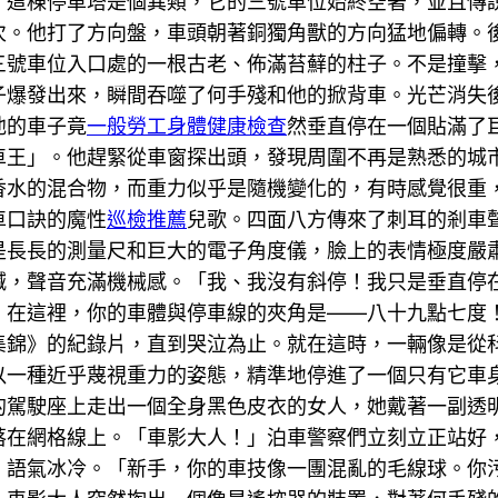
。這棟停車塔是個異類，它的三號車位始終空著，並且傳
次。他打了方向盤，車頭朝著銅獨角獸的方向猛地偏轉。
三號車位入口處的一根古老、佈滿苔蘚的柱子。不是撞擊
子爆發出來，瞬間吞噬了何手殘和他的掀背車。光芒消失
他的車子竟
一般勞工身體健康檢查
然垂直停在一個貼滿了
車王」。他趕緊從車窗探出頭，發現周圍不再是熟悉的城
香水的混合物，而重力似乎是隨機變化的，有時感覺很重
車口訣的魔性
巡檢推薦
兒歌。四面八方傳來了刺耳的剎車
是長長的測量尺和巨大的電子角度儀，臉上的表情極度嚴
喊，聲音充滿機械感。「我、我沒有斜停！我只是垂直停
，在這裡，你的車體與停車線的夾角是——八十九點七度
敗集錦》的紀錄片，直到哭泣為止。就在這時，一輛像是從
以一種近乎蔑視重力的姿態，精準地停進了一個只有它車
車的駕駛座上走出一個全身黑色皮衣的女人，她戴著一副透
落在網格線上。「車影大人！」泊車警察們立刻立正站好
，語氣冰冷。「新手，你的車技像一團混亂的毛線球。你