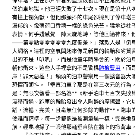
停車塔，正在那片窄巷的盡頭散發出不正常的綠光
個泊車地獄。他已經失敗了十七次。現在是第十八
有撞上獨角獸，但他那顫抖的車尾卻擦到了停車塔
濃郁的、像薄荷口香糖一樣的綠色光芒。猛地從柱
表情。何手殘感覺一陣天旋地轉，等他回過神來，
——第零點零零零零零九度偏差。」落款人是「倒
大網格。這裡的空氣聞起來像是新買的輪胎和劣質
出的不是「叭叭」，而是他童年時學會的、關於泊
朝他衝來。這些人手裡拿的不是警棍
體檢費用
，而
庫！罪大惡極！」領頭的泊車警察用一個擴音器大
恐懼而顫抖。「垂直泊車？那是在第三次元的行為
是：無限次觀看一部名為**《新手泊車七百次失
漂移而過。跑車的輪胎發出令人陶醉的摩擦聲，它
蹈，流暢、完美，且毫無任何多餘的動作**。跑
優雅而精準，每一步都像是被測量過一樣，完美地
前，輕蔑地掃了一眼他那輛垂直貼在牆上的掀背車