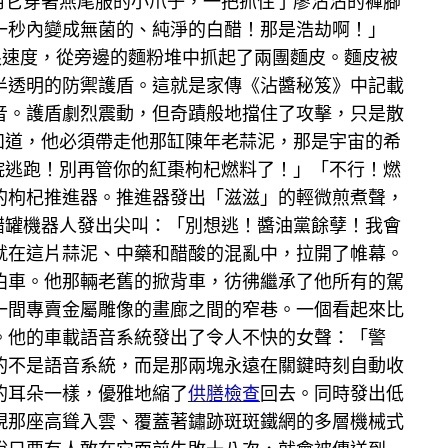
用它穿著燕尾服的小爪子，一把抓住了廖沾沾的褲腳
一秒內變成無菌的、純淨的白醋！那是浩劫啊！」
限速度，從旁邊的麵粉堆中抓起了兩團麵皮。麵皮被
半透明的防禦護盾。這就是家傳《沾醬秘笈》中記載
音。護盾劇烈震動，但奇蹟般地擋住了攻擊，只是散
知道，他必須帶走他那缸陳年老蒜泥，那是宇宙的希
院逃跑！別再管你的紅棗枸杞燃料了！」「不行！燃
的枸杞推進器。推進器發出「滋滋」的輕微煎煮聲，
醋罐機器人發出尖叫：「別想逃！醬油黨餘孽！我會
就在這片蒜泥、中藥和醋酸的混亂中，拉開了帷幕。
泊車。他那輛老舊的掀背車，彷彿繼承了他所有的駕
一間專賣金屬雕像的畫廊之間的窄巷。一個看起來比
。他的車載語音系統發出了令人不快的女聲：「警
的不是語音系統，而是那兩塊永遠在關鍵時刻自動收
的耳朵一樣，優雅地縮了
供膳檢查
回去。同時發出低
現那座高聳入雲、覆蓋著鏽跡斑斑鐵網的多層機械式