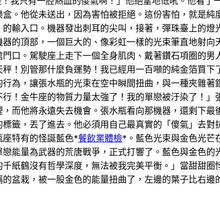
怪！我只有一腔熱血的傻氣啊！」他絕望地低吼。他看了
樂盒。他從未送出，因為害怕被拒絕。這份害怕，就是純
」的輸入口。機器發出刺耳的尖叫，接著，彈珠臺上的燈
機器的頂部，一個巨大的、像彩虹一樣的光束筆直地射向
館門口。駕駛座上走下一個全身肌肉、戴著鑽石項圈的男
天秤！別管那什麼負運勢！我已經用一百噸的純金箔買下
的行為，讓張水瓶的光束在空中瞬間扭曲，與一種夾雜著
不行！金牛座的物質力量太強了！我的單戀被汙染了！」
裡，而他將永遠失去機會。張水瓶看向那機器，還剩下最
的標籤，丟了進去。他必須用自己最真實的「傻氣」去對
座特有的怪誕藍色*
餐飲業體檢
*。藍色光束與金色光芒
單戀能量為武器的荒唐戰爭，正式打響了。藍色與金色的
的千紙鶴沒有哲學深度，無法被我完美平衡。」當甜甜圈
稱的盆栽，被一股金色的能量扭曲了，左邊的葉子比右邊