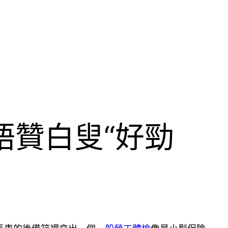
語贊白叟“好勁