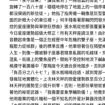
——『永不放棄』，讓我看到了一絲愚蠢的勇氣。
旋轉了一百八十度，穩穩地停在了地面上的一個停
都沒摸過的新信徒。」她指了指旁邊一輛像是巨型
面的針眼大小的車位裡。」何手殘看著那輛閃閃發
控的星座運勢與單戀狂想曲》張水瓶從他那張覆蓋
今日星座運勢超級大修正！所有天秤座請注意！由
音聽起來像是一個正在經歷中年危機的雙子座，充
報壓力症候群」後的標準反應。他單戀著住在隔壁
人生，則像一團被獅子座暴君隨意亂踢的毛線球，
混亂。街道上的雙魚座們，開始不受控制地流下鹹
格遵守著廣播中「摩羯座今天適合原地踏步，否則
「負百分之八十七？」張水瓶喃喃自語，感到胃部
發瘋狂地實體化。上次林天秤的戀愛運勢跌至百分
林天秤的運勢至少提升到零。否則，他那份單戀就
著他的秘密武器。「我需要星象學輔助儀！」他衝
他用廢棄的唱片機和一個不知名的外星計算器改造