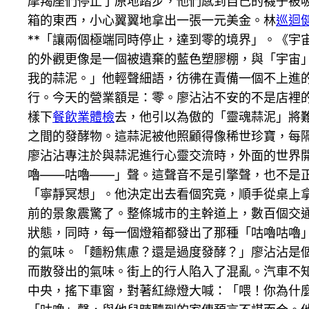
摩羯座們停止了原地踏步，他們感到自己的襪子被
箱的東西，小心翼翼地拿出一張一元美金。林
巡迴
**「讓兩個極端同時停止，達到零的境界」。《
的外觀更像是一個被遺棄的藍色塑膠棚，與「宇宙
我的蒜泥。」他輕聲細語，彷彿在責備一個不上進
行。今天的營業額是：零。廖沾沾不安的不是店裡的
樣下
餐飲業體檢
去，他引以為傲的「靈魂蒜泥」將
之間的發酵物。這蒜泥被他照顧得像稀世珍寶，每隔
廖沾沾專注於與蒜泥進行心靈交流時，外面的世界
嚕——咕嚕——」聲。這聲音不是引擎聲，也不是
「寧靜冥想」。他決定出去看個究竟，順手從桌上
前的景象震驚了。整條城市的主幹道上，數百個交
狀態，同時，每一個燈箱都發出了那種「咕嚕咕嚕
的氣味。「麵粉焦慮？還是過度發酵？」廖沾沾是
而散發出的氣味。街上的行人陷入了混亂。汽車不
中央，搖下車窗，對著紅綠燈大喊：「喂！你為什