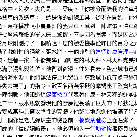
」車影大人突然掏出一個像是遙控器的裝置，對著何手殘
車格中。這次，夾角是——零度。「你被分配給我的泊車
嬰兒車的改造車：「這是你的訓練工具，從現在開始，你
光、還在播放《小星星》的嬰兒車，感到一陣眩暈。泊車
著七層舊報紙的單人床上驚醒，不是因為鬧鐘，而是因為
於月球剛剛打了一個噴嚏，您的戀愛機率從昨日的百分之
滿了戲劇性的絕望。張水瓶，一個典型的
巡迴健康管理中
棟、經營一家「平衡美學」咖啡館的林天秤。林天秤完美
充滿了混亂與錯位。他衝到窗邊，往外看去。整座城市已
鹹的海水淚，他們無法停止地哭泣，導致城市低窪處已經
將失去襪子」的指令。數百名西裝筆挺的摩羯座正整齊地
一陣翻騰，他知道這
健康檢查
代表著什麼。林天秤的運勢
之二十，張水瓶就發現他的廚房裡長滿了巨大的、形狀是
會變成某種具備攻擊性的實體。他緊張地跑進他堆滿了星
到一個像是老式彈珠臺的機器前，
餐飲業體檢
上面貼滿了
而成的「情感調節器」。他必須輸入一
行動健檢
種極具感