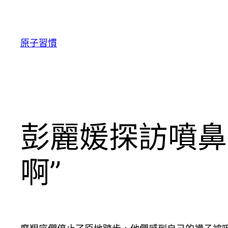
跳
至
主
原子習慣
要
內
容
彭麗媛探訪噴鼻
啊”