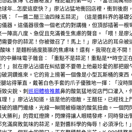
他想起家傳《沾醬秘笈》裡記載的第一句：「當世間萬物
地球年…怎麼這麼快？」廖沾沾猛地衝回店裡，衝到後廚
密碼：「一醬二醋三油四辣五蒜泥」（這是醬料界的基礎
的儀器。這儀器很像一個老式的對講機，但頂部插著一根
一陣高八度、急促且充滿養生焦慮的聲音。「喂！是廖沾沾
們需要你的蒜泥！你被徵召了！馬上！」廖沾沾的耳朵被
酸味！是麵粉過度膨脹的焦慮味！還有，我現在走不開
濃的中藥味電子雜音：「重點不是蒜泥！重點是**時空正
泥！」就在廖沾沾還在糾結要不要帶上他最珍愛的那把銀
的破洞鑽進來。它的背上揹著一個像是小型瓦斯桶的東西
小短腿站得筆直，戴著白色手套的爪子優雅地一揮：「沒時
極致尖銳、刺
巡迴體檢推薦
鼻的酸氣猛地從店門口灌入，
真理！」廖沾沾知道，這是他的宿敵，王醋狂，已經找上
撞破的牆門邊緣，光線一瞬間被極端的酸氣扭曲。一個閃
派大勝利」的霓虹燈牌，閃爍得讓人眼睛發疼，同時發出
那充滿腐敗氣味的蒜泥，是對醬料學的侮辱！必須淨化！