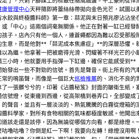
吸走了，只剩下腳踝上的標籤在隨風飄盪。牛土豪則從悍
健康管理中心
天秤隨即將蕾絲絲帶拋向金色光芒，試圖以
宇宙水餃與終極醬料師》第一章：蒜泥與末日預兆廖沾沾坐
」或「中心」這兩個詞毫無關係。他正在對著一缸已經發
的孩子。店內只有他一個人，連蒼蠅都因為難以忍受那股
生意，而是他對**「蒜泥成本焦慮症」**的深層恐懼
難以為繼。他拿著一把被磨得光滑、閃耀著不祥光芒的小
三小時，他就要用手指彈一下缸邊，確保它能感受到**
開始發出一些不對勁的信號。首先是聲音。街上所有的汽
正常的鳴笛聲，而像是一個巨大
巡檢推薦
的、消化不良的
拿了一張髒兮兮的，印著《沾醬秘笈》封面的皺衛生紙，
通信號燈，從東邊到西邊，從高架橋到巷弄口，全部變成
」的聲音，並且有一層淡淡的、熱氣騰騰的白霧從燈箱的
個醬料學家，對所有食物相關的氣味都極度敏感。他聞出
知道該走還是該停，因為無論從哪個方向看，都是綠燈。
麼咕嚕咕嚕？你倒是紅一下啊！我要向左轉！綠燈沒用啊