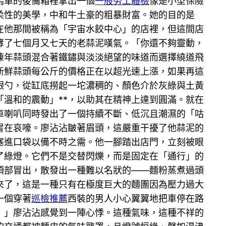
馬車的後備箱裡拿出一個
一般勞工體檢
像是小型保險
柔性的美學，中和牛土豪的粗暴財富。她的目的是
在他那間被稱為「宇宙水餃中心」的店裡，但這間店
酵了七個月又七天的老蒜泥嘆氣。「你還不夠靈動，
陳年蒜頭混合著鐵鏽與淡淡絕望的味道而選擇繞道飛
。新鮮蒜頭每公斤的價格正在以超光速上漲，如果再這
銀勺，從缸底撈起一坨濃稠的、顏色介於灰綠與土黃
「溫和的震動」**，以助其在精神上達到圓滿。就在
車喇叭同時發出了一個持續不斷、低沉且潮濕的「咕
胃在哀嚎。廖沾沾皺著眉頭，這嚴重干擾了他蒜泥的
塞進口袋以備不時之需。他一腳踏出店門，立刻被眼
了綠燈。它們不是交替閃爍，而是固定在「通行」的
頂部冒出，散發出一種難以名狀的——麵粉蒸煮過頭
來了，這是一種只有在極度巨大的麵團因為壓力過大
一個穿著
巡檢推薦
西裝的男人小心翼翼地把車停在路
！」廖沾沾感覺到一陣心悸。這種氣味，這種不祥的