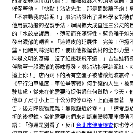
的邪惡蒜頭付出代價！」醋罐機器人的頂端裂開，露
催促著他。「快點！沾沾先生！那是醋酸離子炮！
「不准動我的蒜泥！」廖沾沾發出了醬料學家對待
他用氣功般的捏製手法，瞬間擴大成直徑三公尺的
的「水餃皮護盾」，薄韌而充滿彈性。藍色離子炮
發出濃郁的麵香。「這麵皮的延展性！完美！但撐不
望。他跑到蒜泥缸前，使出他搬運食材的全部力量，
料是文明的基礎！沒了紅棗我飛不遠！」吉娃娃特
伴隨著一股濃郁的蔘味爆發。廖沾沾抱著蒜泥缸、K
追上你！」店內剩下的所有空盤子被醋酸氣波震碎
《平行泊車維度：車位爭奪戰》何手殘的人生，被
駛焦慮，從未在他需要時提供過任何幫助。今天，
他車子尺寸小上三十公分的停車格，上面還灑著一
告，後方障礙物距離：無限趨近於零。」「請考慮
折的後視鏡。當他需要它們來判斷車體與那座價值
語：「你還是別看了，反正
台北巿健康檢查
你也停