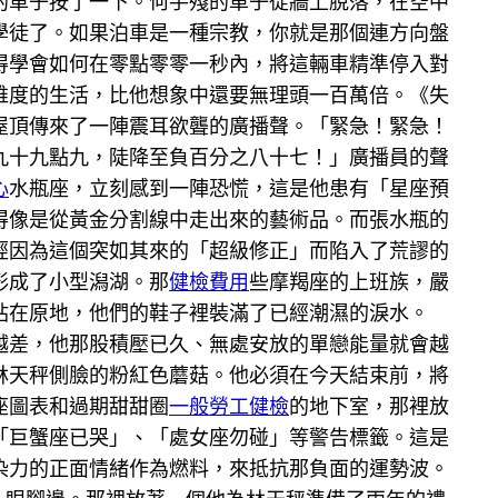
的車子按了一下。何手殘的車子從牆上脫落，在空中
學徒了。如果泊車是一種宗教，你就是那個連方向盤
得學會如何在零點零零一秒內，將這輛車精準停入對
維度的生活，比他想象中還要無理頭一百萬倍。《失
屋頂傳來了一陣震耳欲聾的廣播聲。「緊急！緊急！
九十九點九，陡降至負百分之八十七！」廣播員的聲
心
水瓶座，立刻感到一陣恐慌，這是他患有「星座預
得像是從黃金分割線中走出來的藝術品。而張水瓶的
經因為這個突如其來的「超級修正」而陷入了荒謬的
形成了小型潟湖。那
健檢費用
些摩羯座的上班族，嚴
站在原地，他們的鞋子裡裝滿了已經潮濕的淚水。
越差，他那股積壓已久、無處安放的單戀能量就會越
林天秤側臉的粉紅色蘑菇。他必須在今天結束前，將
座圖表和過期甜甜圈
一般勞工健檢
的地下室，那裡放
「巨蟹座已哭」、「處女座勿碰」等警告標籤。這是
染力的正面情緒作為燃料，來抵抗那負面的運勢波。