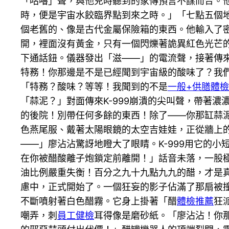
「咕嚕」聲，與他兒時聽到的家傳預言不謀而合。
時，便是宇宙水餃臨界點到來之時。」「七點五個
個老舊的、像是古代金屬保險箱的東西。他輸入了
開，裡面沒有黃金，只有一個閃爍著詭異紅色光芒
下通話鈕。儀器發出「滋——」的電流聲，接著傳來
特務！你那邊是不是已經聞到宇宙級的酸味了？我
「特務？酸味？等等！我聞到的不是
一般+供膳體檢
「蒜泥？」對面傳來K-999崩潰的尖叫聲，帶著濃
的後院！別帶任何多餘的東西！除了——你那缸蒜
色燕尾服、戴著太陽眼鏡的太空吉娃娃，正從牆上
——」廖沾沾驚訝地瞪大了眼睛。K-999用它的
在你被醋酸離子炮鎖定前離開！」話音未落，一股
油比例嚴重失衡！百分之九十九點九九的醋，才是
慮中，正式開始了。一個狂妄的影子佔滿了那扇被
不斷噴射著白色醋霧。它身上掛著「醋
體檢推薦
狂
嘲弄，刺
員工健檢
耳得像是磨砂紙。「廖沾沾！你