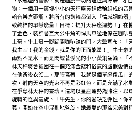
「水瓶座的優勢，就是超脫一切的理性與冷靜…才
物：一個用一萬塊小小的天秤座黃銅齒輪組成的音
輪音樂盒砸爛，將所有的齒輪都倒入「情感調節器
致純粹的單戀能量！目標：提升天秤座運勢！」在
了金色、裝飾著巨大公牛角的悍馬車猛地停在咖啡
土豪。牛土豪一腳踢開咖啡館的門，大聲宣布：「
我主宰！我的金錢，就是你的正面能量！」牛土豪
雨點不是水，而是閃耀著淚光的小小黃銅齒輪。「
林天秤將會被困在一個充滿金錢和俗氣的虛假愛情
在他背後衣領上，那張寫著「我就是個單戀傻瓜」
次，射向天空的光束不再是彩虹色，而是充滿了水瓶
在爭奪林天秤的靈魂。這場以星座運勢為賭注、以
旋轉的怪異氣旋。「牛先生，你的愛缺乏彈性。你
義，開始在空中混亂地盤旋。她最愛的那盆完美對