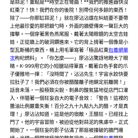
是蒜泥！重點是**時空正在彎曲！**我們的推進器快沒
紅棗了！快！我們在你的後院！別帶任何多餘的東西！
除了——你那缸蒜泥！」就在廖沾沾還在糾結要不要帶
上他最珍愛的那把銀勺時，外面的牆壁傳來一聲巨大的
撞擊。一個穿著黑色燕尾服、戴著太陽眼鏡的太空吉娃
娃，正從牆上的破洞鑽進來。它的背上揹著一個像是小
型瓦斯桶的東西，桶上用毛筆寫著「極品紅棗
包養網單
次
枸杞燃料」。「你怎麼——」廖沾沾驚訝地瞪大了眼
睛。K-999用它的小短腿站得筆直，戴著白色手套的爪
子優雅地一揮：「沒時間了，沾沾先生！宇宙水餃快要
拉肚子了！我們必須在你被醋酸離子炮鎖定前離開！」
話音未落，一股極致尖銳、刺鼻的酸氣猛地從店門口灌
入，伴隨著一個狂妄自大的電子音效：「警告！這裡的
醬油比例嚴重失衡！百分之九十九點九九的醋，才是真
理！」廖沾沾知道，這是他的宿敵，王醋狂，已經找上
門了。他的宇宙冒險，被迫從他對蒜泥的焦慮中，正式
開始了。一個狂妄的影子佔滿了那扇被撞破的牆門邊