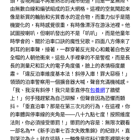
頭，發現周圍不再是熟悉的城市街道，而是一望無際、
由無數白線和編號組成的巨大網格。這裡的空氣聞起來
像是新買的輪胎和劣質香水的混合物，而重力似乎是隨
機變化的，有時感覺很重，有時像漂浮在游泳池裡。他
試圖按喇叭，但喇叭發出的不是「叭叭」，而是他童年
時學會的、關於泊車口訣的魔性兒歌。四面八方傳來了
刺耳的剎車聲，接著，一群穿著反光背心和戴著白色安
全帽的人朝他衝來。這些人手裡拿的不是警棍，而是長
長的測量尺和巨大的電子角度儀，臉上的表情極度嚴
肅。「違反泊車維度基本法！斜停入庫！罪大惡極！」
領頭的泊車警察用一個擴音器大喊，聲音充滿機械感。
「我、我沒有斜停！我只是垂直停在
包養網
了牆壁
上！」何手殘趕緊為自己辯解，但聲音因為恐懼而顫
抖。「垂直泊車？那是在第三次元的行為，在這裡，你
的車體與停車線的夾角是——八十九點七度！按照維度
法則，你必須接受懲罰！」懲罰的內容是：無限次觀看
一部名為**《新手泊車七百次失敗集錦》的紀錄片，直
到哭泣為止。就在這時，一輛像是從科幻電影裡開出來