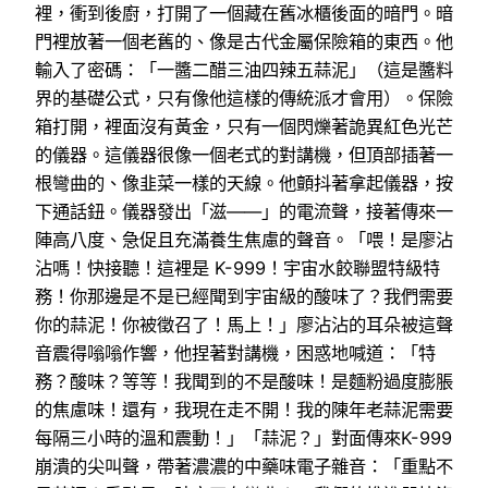
裡，衝到後廚，打開了一個藏在舊冰櫃後面的暗門。暗
門裡放著一個老舊的、像是古代金屬保險箱的東西。他
輸入了密碼：「一醬二醋三油四辣五蒜泥」（這是醬料
界的基礎公式，只有像他這樣的傳統派才會用）。保險
箱打開，裡面沒有黃金，只有一個閃爍著詭異紅色光芒
的儀器。這儀器很像一個老式的對講機，但頂部插著一
根彎曲的、像韭菜一樣的天線。他顫抖著拿起儀器，按
下通話鈕。儀器發出「滋——」的電流聲，接著傳來一
陣高八度、急促且充滿養生焦慮的聲音。「喂！是廖沾
沾嗎！快接聽！這裡是 K-999！宇宙水餃聯盟特級特
務！你那邊是不是已經聞到宇宙級的酸味了？我們需要
你的蒜泥！你被徵召了！馬上！」廖沾沾的耳朵被這聲
音震得嗡嗡作響，他捏著對講機，困惑地喊道：「特
務？酸味？等等！我聞到的不是酸味！是麵粉過度膨脹
的焦慮味！還有，我現在走不開！我的陳年老蒜泥需要
每隔三小時的溫和震動！」「蒜泥？」對面傳來K-999
崩潰的尖叫聲，帶著濃濃的中藥味電子雜音：「重點不