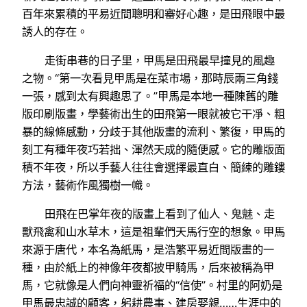
百年來累積的平易近間聰明和審好心趣，是田飛眼中最
誘人的存在。
走街串巷的日子里，甲馬是田飛最早撞見的風趣
之物。“第一次看見甲馬是在菜市場，那時辰兩三角錢
一張，感到太有興趣思了。”甲馬是本地一種陳舊的雕
版印刷版畫，學藝術出生的田飛第一眼就被它干凈、粗
暴的線條感動，分歧于其他版畫的流利、繁復，甲馬的
刻工有種年夜巧若拙、渾然天成的隨便感。它的雕版面
積不年夜，所以手藝人往往會選擇最直白、簡練的雕鏤
方法，藝術作風獨樹一幟。
田飛在巴掌年夜的版畫上看到了仙人、鬼魅、走
獸飛禽和山水草木，這是祖輩們天馬行空的想象。甲馬
來源于唐代，本名為紙馬，是浩繁平易近間版畫的一
種，由於紙上的神像年夜都披甲騎馬，后來被稱為甲
馬，它就像是人們向神靈祈福的“信使”。村里的阿奶是
甲馬最忠誠的顧客，躬耕農事、建房娶親……生涯中的