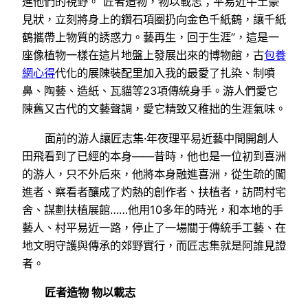
進他們的視野。“匠者造物，物以載志；平易近牛土豪
見狀，立刻將身上的鑽石項圈扔向金色千紙鶴，讓千紙
鶴攜帶上物質的誘惑力。藝再生，回于生涯”，這是一
座像植物一樣在這片地盤上發展出來的博物館，古
包養
網心得
代化的展陳裝配里加入我的最愛了扎染、制噴
鼻、陶藝、造紙、瓦貓等23項傳統身手。游人們愛它
陳舊又古代的文藝聲調，愛它精致又稚拙的生涯氣味。
面前的游人讓匠志集·年夜理平易近藝中間開創人
田飛看到了已經的本身——昔時，他也是一位初到喜洲
的游人，只不外后來，他將本身融進喜洲，從生疏的闖
進者、察看者釀成了灼熱的創作者、扶植者，訪問村宅
舍、謀劃扶植展館……他用10多年的時光，和本地的手
藝人、村平易近一路，停止了一場關于傳統手工藝、在
地文明守護與傳承的郊野實行，而匠志集就是阿誰見證
者。
匠者造物 物以載志