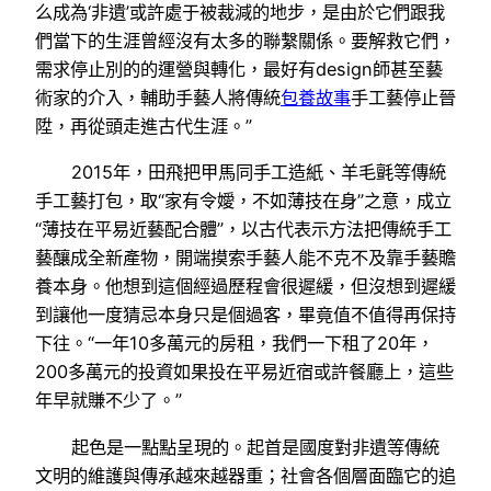
么成為‘非遺’或許處于被裁減的地步，是由於它們跟我
們當下的生涯曾經沒有太多的聯繫關係。要解救它們，
需求停止別的的運營與轉化，最好有design師甚至藝
術家的介入，輔助手藝人將傳統
包養故事
手工藝停止晉
陞，再從頭走進古代生涯。”
2015年，田飛把甲馬同手工造紙、羊毛氈等傳統
手工藝打包，取“家有令嬡，不如薄技在身”之意，成立
“薄技在平易近藝配合體”，以古代表示方法把傳統手工
藝釀成全新產物，開端摸索手藝人能不克不及靠手藝贍
養本身。他想到這個經過歷程會很遲緩，但沒想到遲緩
到讓他一度猜忌本身只是個過客，畢竟值不值得再保持
下往。“一年10多萬元的房租，我們一下租了20年，
200多萬元的投資如果投在平易近宿或許餐廳上，這些
年早就賺不少了。”
起色是一點點呈現的。起首是國度對非遺等傳統
文明的維護與傳承越來越器重；社會各個層面臨它的追