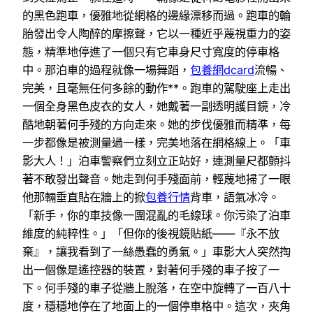
的黑色跑車，優雅地從網格的邊緣漂移而過。跑車的輪
胎發出令人陶醉的摩擦聲，它以一種近乎蔑視重力的姿
態，精準地停進了一個只有它車身尺寸寬度的停車格
中。那泊車的過程就像一場舞蹈，
包養網dcard
流暢、
完美，且毫無任何多餘的動作**。跑車的駕駛座上走出
一個全身黑色皮衣的女人，她戴著一副透明護目鏡，冷
酷地朝著何手殘的方向走來。她的步伐優雅而精準，每
一步都像是被測量過一樣，完美地落在網格線上。「車
影大人！」泊車警察們立刻立正站好，連測量尺都顫抖
著不敢發出聲音。她走到何手殘面前，輕蔑地掃了一眼
他那輛垂直貼在牆上的掀
包養行情
背車，語氣冰冷。
「新手，你的車技像一團混亂的毛線球。你污染了泊車
維度的純粹性。」「但你的後視鏡貼紙——『永不放
棄』，讓我看到了一絲愚蠢的勇氣。」車影大人突然掏
出一個像是遙控器的裝置，對著何手殘的車子按了一
下。何手殘的車子從牆上脫落，在空中旋轉了一百八十
度，穩穩地停在了地面上的一個停車格中。這次，夾角