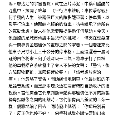
鳴。廖沾沾的宇宙冒險，就在這片蒜泥、中藥和醋酸的
混亂中，拉開了帷幕。《平行泊車維度：車位爭奪戰》
何手殘的人生，被兩個巨大的陰影籠罩著：停車費，以
及平行泊車。他那輛老舊的掀背車，彷彿繼承了他所有
的駕駛焦慮，從未在他需要時提供過任何幫助。今天，
他面臨的是城市傳說中最恐怖的挑戰，一條夾在理髮店
與一間專賣金屬雕像的畫廊之間的窄巷。一個看起來比
他車子尺寸小上三十公分的停車格，上面還灑著一層可
疑的白色粉末。何手殘深吸一口氣。將車子打了倒檔。
他的車載語音系統發出了令人不快的女聲：「警告，後
方障礙物距離：無限趨近於零。」「請考慮放棄治
療。」他忽略了警告，開始緩慢地倒車。他最討厭的不
是語音系統，而是那兩塊永遠在關鍵時刻自動收折的後
視鏡。當他需要它們來判斷車體與那座價值不菲的銅製
獨角獸雕像之間的距離時，它們卻像兩片羞澀的耳朵一
樣，優雅地縮了回去。同時發出低語：「你還是別看
了，反正你也停不好。」何手殘感覺心臟快要跳出來