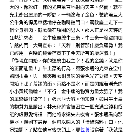
大的、像彩虹一樣的光束筆直地射向天空。然而，就在
光束衝出屋頂的一瞬間，一輛塗滿了金色、裝飾著巨大
公牛角的悍馬車猛地停在咖啡館門口。駕駛座上走下一
個全身肌肉、戴著鑽石項圈的男人，那人正是林天秤的
狂熱追求者——金牛座霸總牛土豪。牛土豪一腳踢開咖
啡館的門，大聲宣布：「天秤！別管那什麼負運勢！我
已經用一百噸的純金箔買下了今天所有的壞運氣！」
「從現在開始，你的運勢由我主宰！我的金錢，就是你
的正面能量！」牛土豪的行為，讓張水瓶的光束在空中
瞬間扭曲，與一種夾雜著銅臭味的金色光芒對撞。天空
開始下起了荒謬的雨。雨點不是水，而是閃耀著淚光的
小小黃銅齒輪。「不行！金牛座的物質力量太強了！我
的單戀被汙染了！」張水瓶大喊。他知道，如果牛土豪
的物質力量勝出，林天秤將會被困在一個充滿金錢和俗
氣的虛假愛情裡，而他將永遠失去機會。張水瓶看向那
機器，還剩下最後一個可以輸入的「情緒燃料」口。他
迅速撕下了貼在他背後衣領上，那
包養
張寫著「我就是