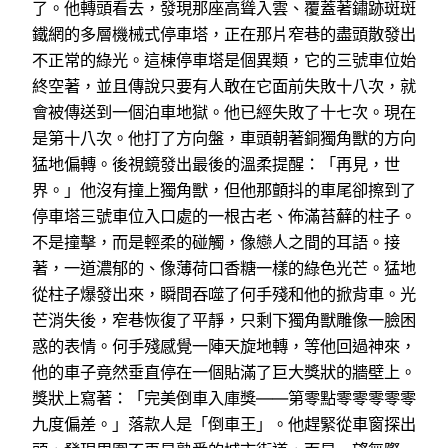
了。他轉頭看去，發現那座高聳入雲、覆蓋著鏽跡斑斑
鐵網的多層機械式停車塔，正在那片窄巷的盡頭散發出
不正常的綠光。這棟停車塔是個異類，它的三號車位始
終空著，並且傳說只要有人敢在它面前失敗十八次，就
會被傳送到一個泊車地獄。他已經失敗了十七次。現在
是第十八次。他打了方向盤，車頭朝著銅獨角獸的方向
猛地偏轉。後視鏡發出最後的溫柔提醒：「再見，世
界。」他沒有撞上獨角獸，但他那顫抖的車尾卻擦到了
停車塔三號車位入口處的一根古老、佈滿苔蘚的柱子。
不是撞擊，而是輕柔的碰觸，像戀人之間的耳語。接
著，一道濃郁的、像薄荷口香糖一樣的綠色光芒。猛地
從柱子爆發出來，瞬間吞噬了何手殘和他的掀背車。光
芒消失後，窄巷恢復了平靜，只剩下獨角獸雕像一臉困
惑的表情。何手殘感覺一陣天旋地轉，等他回過神來，
他的車子竟然垂直停在一個貼滿了巨大獎狀的牆壁上。
獎狀上寫著：「完美倒車入庫獎——第零點零零零零零
九度偏差。」落款人是「倒車王」。他趕緊從車窗探出