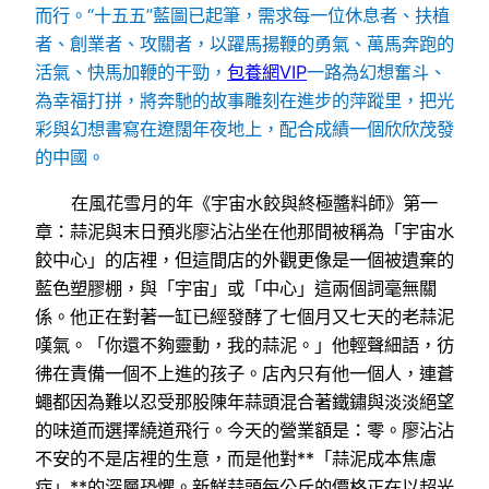
而行。“十五五”藍圖已起筆，需求每一位休息者、扶植
者、創業者、攻關者，以躍馬揚鞭的勇氣、萬馬奔跑的
活氣、快馬加鞭的干勁，
包養網VIP
一路為幻想奮斗、
為幸福打拼，將奔馳的故事雕刻在進步的萍蹤里，把光
彩與幻想書寫在遼闊年夜地上，配合成績一個欣欣茂發
的中國。
在風花雪月的年《宇宙水餃與終極醬料師》第一
章：蒜泥與末日預兆廖沾沾坐在他那間被稱為「宇宙水
餃中心」的店裡，但這間店的外觀更像是一個被遺棄的
藍色塑膠棚，與「宇宙」或「中心」這兩個詞毫無關
係。他正在對著一缸已經發酵了七個月又七天的老蒜泥
嘆氣。「你還不夠靈動，我的蒜泥。」他輕聲細語，彷
彿在責備一個不上進的孩子。店內只有他一個人，連蒼
蠅都因為難以忍受那股陳年蒜頭混合著鐵鏽與淡淡絕望
的味道而選擇繞道飛行。今天的營業額是：零。廖沾沾
不安的不是店裡的生意，而是他對**「蒜泥成本焦慮
症」**的深層恐懼。新鮮蒜頭每公斤的價格正在以超光