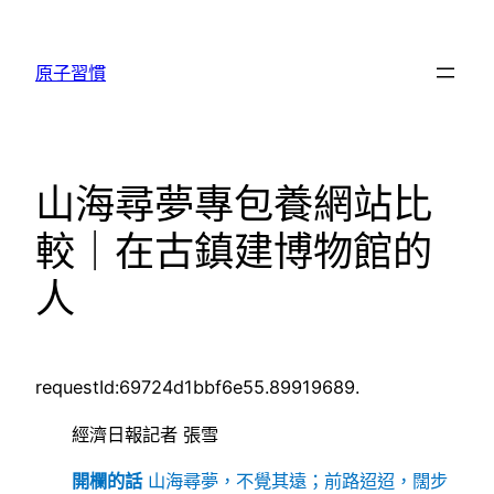
跳
至
原子習慣
主
要
內
容
山海尋夢專包養網站比
較｜在古鎮建博物館的
人
requestId:69724d1bbf6e55.89919689.
經濟日報記者 張雪
開欄的話
山海尋夢，不覺其遠；前路迢迢，闊步