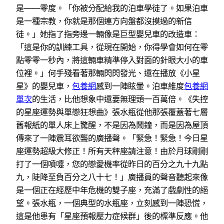
是——零度。「你被分配給我的泊車學徒了。如果泊車
是一種宗教，你就是那個連方向盤都沒摸過的新信
徒。」她指了指旁邊一輛像是巨型嬰兒車的改造車：
「這是你的訓練工具，從現在開始，你得學會如何在零
點零零一秒內，將這輛車精準停入對面的針眼大小的車
位裡。」何手殘看著那輛閃閃發光、還在播放《小星
星》的嬰兒車，
包養網
感到一陣眩暈。泊車維度
包養網
單次
的生活，比他想象中還要無理頭一百萬倍。《失控
的星座運勢與單戀狂想曲》張水瓶從他那張覆蓋著七層
舊報紙的單人床上驚醒，不是因為鬧鐘，而是因為屋頂
傳來了一陣震耳欲聾的廣播聲。「緊急！緊急！今日星
座運勢超級大修正！所有天秤座請注意！由於月球剛剛
打了一個噴嚏，您的戀愛機率從昨日的百分之九十九點
九，陡降至負百分之八十七！」廣播員的聲音聽起來像
是一個正在經歷中年危機的雙子座，充滿了戲劇性的絕
望。張水瓶，一個典型的水瓶座，立刻感到一陣恐慌，
這是他患有「星座預報壓力症候群」後的標準反應。他