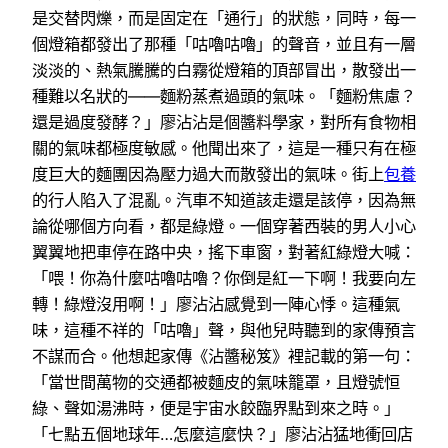
是交替閃爍，而是固定在「通行」的狀態，同時，每一
個燈箱都發出了那種「咕嚕咕嚕」的聲音，並且有一層
淡淡的、熱氣騰騰的白霧從燈箱的頂部冒出，散發出一
種難以名狀的——麵粉蒸煮過頭的氣味。「麵粉焦慮？
還是過度發酵？」廖沾沾是個醬料學家，對所有食物相
關的氣味都極度敏感。他聞出來了，這是一種只有在極
度巨大的麵團因為壓力過大而散發出的氣味。街上
包養
的行人陷入了混亂。汽車不知道該走還是該停，因為無
論從哪個方向看，都是綠燈。一個穿著西裝的男人小心
翼翼地把車停在路中央，搖下車窗，對著紅綠燈大喊：
「喂！你為什麼咕嚕咕嚕？你倒是紅一下啊！我要向左
轉！綠燈沒用啊！」廖沾沾感覺到一陣心悸。這種氣
味，這種不祥的「咕嚕」聲，與他兒時聽到的家傳預言
不謀而合。他想起家傳《沾醬秘笈》裡記載的第一句：
「當世間萬物的交通都被麵皮的氣味籠罩，且燈號恒
綠、聲如湯沸時，便是宇宙水餃臨界點到來之時。」
「七點五個地球年…怎麼這麼快？」廖沾沾猛地衝回店