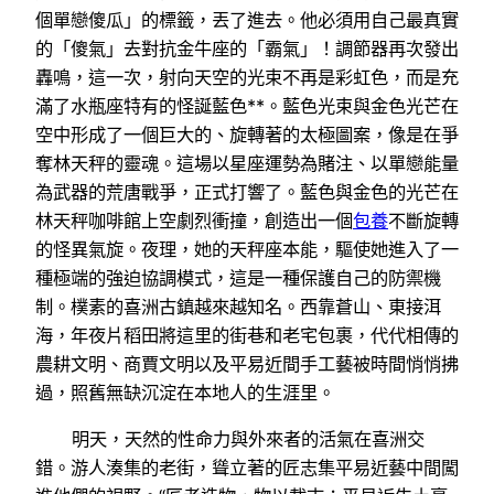
個單戀傻瓜」的標籤，丟了進去。他必須用自己最真實
的「傻氣」去對抗金牛座的「霸氣」！調節器再次發出
轟鳴，這一次，射向天空的光束不再是彩虹色，而是充
滿了水瓶座特有的怪誕藍色**。藍色光束與金色光芒在
空中形成了一個巨大的、旋轉著的太極圖案，像是在爭
奪林天秤的靈魂。這場以星座運勢為賭注、以單戀能量
為武器的荒唐戰爭，正式打響了。藍色與金色的光芒在
林天秤咖啡館上空劇烈衝撞，創造出一個
包養
不斷旋轉
的怪異氣旋。夜理，她的天秤座本能，驅使她進入了一
種極端的強迫協調模式，這是一種保護自己的防禦機
制。樸素的喜洲古鎮越來越知名。西靠蒼山、東接洱
海，年夜片稻田將這里的街巷和老宅包裹，代代相傳的
農耕文明、商賈文明以及平易近間手工藝被時間悄悄拂
過，照舊無缺沉淀在本地人的生涯里。
明天，天然的性命力與外來者的活氣在喜洲交
錯。游人湊集的老街，聳立著的匠志集平易近藝中間闖