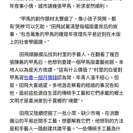
年夜事小情，城市請幾張甲馬，祈求安然順利。
“甲馬的創作題材太豐盛了，像小孩子哭鬧，都
有‘哭神’可以乞助。”田飛試著清楚每幅版畫背后的故
事，“包含萬象的甲馬的確是年夜理先平易近刻在木版
上的社會學圖譜。”
田飛順藤摸瓜找到村里的手藝人，在翻看了幾百
張陳舊的甲馬后，他想到要建一個甲馬版畫藝術館。本
地人以為是天方夜譚，“這有什么價值？”村里的白叟對
甲馬習
包養一個月價錢
認為常，年青人漫不經心。但
是，田飛大喜過望。多地游走察看的經過的事況告知
他，面前這些源自生涯的傳統手工藝和它們承載的鄉土
文明才是喜洲差別于異鄉的“魂靈”。
田飛又陸續挖掘了一批小眾、缺少市場、在消散
邊沿的平易近間手工藝，想要解救它們，他想到的方法
是和手藝人一路創建共建平臺。“一些傳統手工藝為什