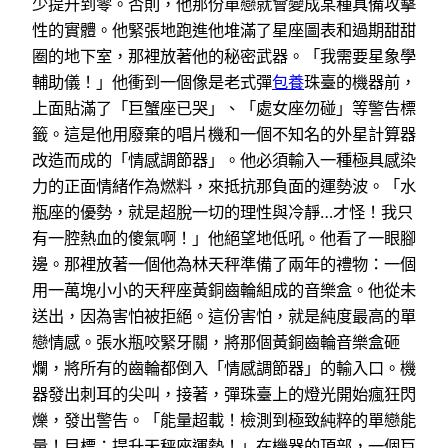
少提升到零。否則，他那份單戀就會變成某種具備攻擊
性的實體。他緊張地跑進他堆滿了星座圖表和過期甜甜
圈的地下室，那裡放著他的秘密武器。「我需要星象學
輔助儀！」他衝到一個像是老式彈
包養
珠臺的機器前，
上面貼滿了「巨蟹座已哭」、「處女座勿碰」等警告標
籤。這是他用廢棄的唱片機和一個不知名的外星計算器
改造而成的「情感調節器」。他必須輸入一種極具感染
力的正面情緒作為燃料，來抵抗那負面的運勢波。「水
瓶座的優勢，就是超脫一切的理性與冷靜…才怪！我只
有一腔熱血的傻氣啊！」他絕望地低吼。他看了一眼腳
邊。那裡放著一個他為林天秤準備了兩年的禮物：一個
用一萬塊小小的天秤座黃銅齒輪組成的音樂盒。他從未
送出，因為害怕被拒絕。這份害怕，就是純度最高的單
戀情感。張水瓶咬緊牙關，將那個黃銅齒輪音樂盒砸
爛，將所有的齒輪都倒入「情感調節器」的輸入口。機
器發出刺耳的尖叫，接著，彈珠臺上的燈光開始瘋狂閃
爍，發出警告。「能量超載！檢測到極致純粹的單戀能
量！目標：提升天秤座運勢！」在機器的頂部，一個巨