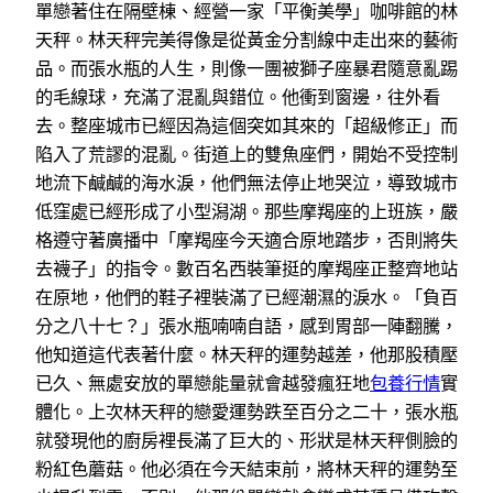
單戀著住在隔壁棟、經營一家「平衡美學」咖啡館的林
天秤。林天秤完美得像是從黃金分割線中走出來的藝術
品。而張水瓶的人生，則像一團被獅子座暴君隨意亂踢
的毛線球，充滿了混亂與錯位。他衝到窗邊，往外看
去。整座城市已經因為這個突如其來的「超級修正」而
陷入了荒謬的混亂。街道上的雙魚座們，開始不受控制
地流下鹹鹹的海水淚，他們無法停止地哭泣，導致城市
低窪處已經形成了小型潟湖。那些摩羯座的上班族，嚴
格遵守著廣播中「摩羯座今天適合原地踏步，否則將失
去襪子」的指令。數百名西裝筆挺的摩羯座正整齊地站
在原地，他們的鞋子裡裝滿了已經潮濕的淚水。「負百
分之八十七？」張水瓶喃喃自語，感到胃部一陣翻騰，
他知道這代表著什麼。林天秤的運勢越差，他那股積壓
已久、無處安放的單戀能量就會越發瘋狂地
包養行情
實
體化。上次林天秤的戀愛運勢跌至百分之二十，張水瓶
就發現他的廚房裡長滿了巨大的、形狀是林天秤側臉的
粉紅色蘑菇。他必須在今天結束前，將林天秤的運勢至