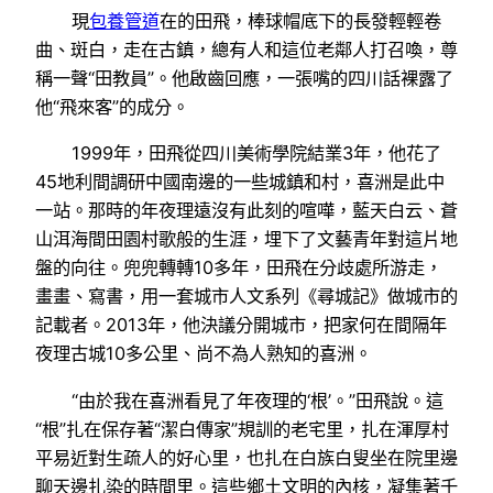
現
包養管道
在的田飛，棒球帽底下的長發輕輕卷
曲、斑白，走在古鎮，總有人和這位老鄰人打召喚，尊
稱一聲“田教員”。他啟齒回應，一張嘴的四川話裸露了
他“飛來客”的成分。
1999年，田飛從四川美術學院結業3年，他花了
45地利間調研中國南邊的一些城鎮和村，喜洲是此中
一站。那時的年夜理遠沒有此刻的喧嘩，藍天白云、蒼
山洱海間田園村歌般的生涯，埋下了文藝青年對這片地
盤的向往。兜兜轉轉10多年，田飛在分歧處所游走，
畫畫、寫書，用一套城市人文系列《尋城記》做城市的
記載者。2013年，他決議分開城市，把家何在間隔年
夜理古城10多公里、尚不為人熟知的喜洲。
“由於我在喜洲看見了年夜理的‘根’。”田飛說。這
“根”扎在保存著“潔白傳家”規訓的老宅里，扎在渾厚村
平易近對生疏人的好心里，也扎在白族白叟坐在院里邊
聊天邊扎染的時間里。這些鄉土文明的內核，凝集著千