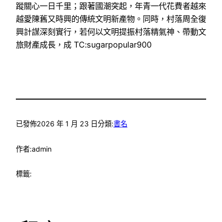
蹤關心一日千里；跟著國潮突起，年青一代花費者越來
越愛陳舊又時興的傳統文明新產物。同時，村落周全復
興計謀深刻實行，若何以文明提振村落精氣神、帶動文
旅財產成長，成 TC:sugarpopular900
已發佈
2026 年 1 月 23 日
分類:
書名
作者:
admin
標籤: