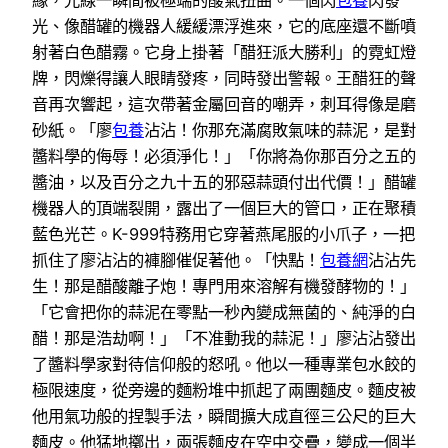
緣，光線一瞬間被極端的酸氣扭曲。一個閃
包養
閃發
光、像醋罐的機器人緩緩漂浮進來，它的底座還不斷噴
射著白色醋霧。它身上掛著「醋狂派大勝利」的霓虹燈
牌，閃爍得讓人眼睛發疼，同時發出警報。王醋狂的聲
音再次響起，這次帶著金屬回音的嘲弄，刺耳得像是磨
砂紙。「廖
包養
沾沾！你那充滿腐敗氣味的蒜泥，是對
醬料學的侮辱！必須淨化！」「你將為你那百分之五的
醬油，以及百分之九十五的邪惡蒜頭付出代價！」醋罐
機器人的頂端裂開，露出了一個巨大的管口，正在聚積
藍色光芒。K-999特務用它穿著燕尾服的小爪子，一把
抓住了廖沾沾的褲腳催促著他。「快點！
包養網
沾沾先
生！那是醋酸離子炮！專門用來溶解有機發酵物的！」
「它會把你的蒜泥在零點一秒內變成無菌的、純淨的白
醋！那是浩劫啊！」「不准動我的蒜泥！」廖沾沾發出
了醬料學家對待信仰般的怒吼。他以一種專業包水餃的
極限速度，從旁邊的麵粉堆中抓起了兩團麵皮。麵皮被
他用氣功般的捏製手法，瞬間擴大成直徑三公尺的巨大
麵皮。他猛地擲出，兩張麵皮在空中交疊，變成一個半