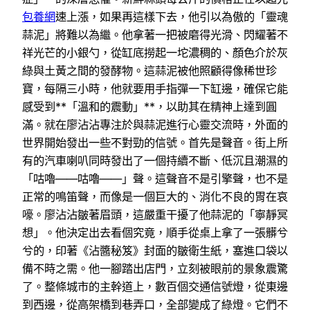
包養網
速上漲，如果再這樣下去，他引以為傲的「靈魂
蒜泥」將難以為繼。他拿著一把被磨得光滑、閃耀著不
祥光芒的小銀勺，從缸底撈起一坨濃稠的、顏色介於灰
綠與土黃之間的發酵物。這蒜泥被他照顧得像稀世珍
寶，每隔三小時，他就要用手指彈一下缸邊，確保它能
感受到**「溫和的震動」**，以助其在精神上達到圓
滿。就在廖沾沾專注於與蒜泥進行心靈交流時，外面的
世界開始發出一些不對勁的信號。首先是聲音。街上所
有的汽車喇叭同時發出了一個持續不斷、低沉且潮濕的
「咕嚕——咕嚕——」聲。這聲音不是引擎聲，也不是
正常的鳴笛聲，而像是一個巨大的、消化不良的胃在哀
嚎。廖沾沾皺著眉頭，這嚴重干擾了他蒜泥的「寧靜冥
想」。他決定出去看個究竟，順手從桌上拿了一張髒兮
兮的，印著《沾醬秘笈》封面的皺衛生紙，塞進口袋以
備不時之需。他一腳踏出店門，立刻被眼前的景象震驚
了。整條城市的主幹道上，數百個交通信號燈，從東邊
到西邊，從高架橋到巷弄口，全部變成了綠燈。它們不