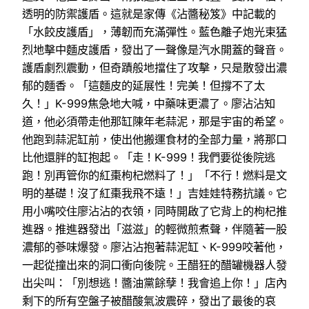
透明的防禦護盾。這就是家傳《沾醬秘笈》中記載的
「水餃皮護盾」，薄韌而充滿彈性。藍色離子炮光束猛
烈地擊中麵皮護盾，發出了一聲像是汽水開蓋的聲音。
護盾劇烈震動，但奇蹟般地擋住了攻擊，只是散發出濃
郁的麵香。「這麵皮的延展性！完美！但撐不了太
久！」K-999焦急地大喊，中藥味更濃了。廖沾沾知
道，他必須帶走他那缸陳年老蒜泥，那是宇宙的希望。
他跑到蒜泥缸前，使出他搬運食材的全部力量，將那口
比他還胖的缸抱起。「走！K-999！我們要從後院逃
跑！別再管你的紅棗枸杞燃料了！」「不行！燃料是文
明的基礎！沒了紅棗我飛不遠！」吉娃娃特務抗議。它
用小嘴咬住廖沾沾的衣領，同時開啟了它背上的枸杞推
進器。推進器發出「滋滋」的輕微煎煮聲，伴隨著一股
濃郁的蔘味爆發。廖沾沾抱著蒜泥缸、K-999咬著他，
一起從撞出來的洞口衝向後院。王醋狂的醋罐機器人發
出尖叫：「別想逃！醬油黨餘孽！我會追上你！」店內
剩下的所有空盤子被醋酸氣波震碎，發出了最後的哀