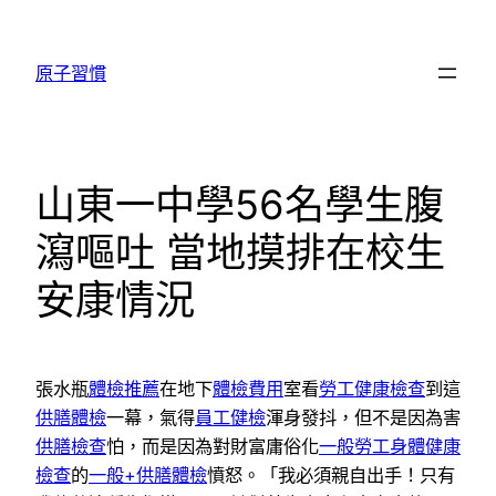
跳
至
原子習慣
主
要
內
容
山東一中學56名學生腹
瀉嘔吐 當地摸排在校生
安康情況
張水瓶
體檢推薦
在地下
體檢費用
室看
勞工健康檢查
到這
供膳體檢
一幕，氣得
員工健檢
渾身發抖，但不是因為害
供膳檢查
怕，而是因為對財富庸俗化
一般勞工身體健康
檢查
的
一般+供膳體檢
憤怒。「我必須親自出手！只有