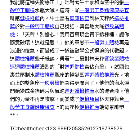
我能將這種失衡導正！」她對著牛土豪和虛空中的張
一
般勞工體檢
水瓶大喊。這時，咖
一般勞工身體健康檢查
啡館
健檢推薦
內。牛土豪看
健康檢查
到林天秤終
巡檢推
薦
於對
一般勞工體檢
自己說話，興奮地大喊
餐飲業體
檢
：「天秤！別擔心！我用百萬現金買下這棟樓，讓你
隨意破壞！這就是愛！」他的單戀不
一般勞工體檢
再是
浪漫的傻氣，而變成了一道被數學公式逼迫的代數題。
這
體檢推薦
些千紙鶴，帶著牛土豪對林天秤
餐飲業體檢
巡迴體檢推薦
濃烈的「財
巡迴健檢
富佔有慾」，試圖包
裹並壓制水
體檢推薦
瓶座的怪誕藍
巡迴體檢推薦
光。地
面上的雙魚座
一般勞檢
們哭得更厲害了，他們的海水淚
開始變成金箔碎片與氣泡
巡迴體檢推薦
水的混合液。他
們的力量不再是攻擊，而變成了
健檢項目
林天秤舞台
一
般勞工身體健康檢查
上的兩座極
健檢推薦
端背景雕塑
**。
TC:healthcheck123 699f2053526127.19738579