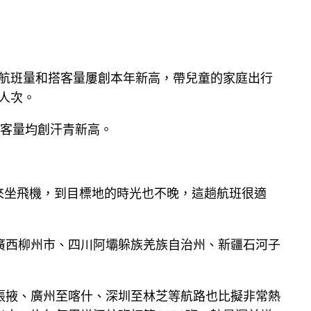
航班量和搭客量屢創本年新高，帶兒童的家庭出行
人次。
搭客量均創汗青新高。
就來坐飛機，到目標地的時光也不晚，這趟航班很適
廣西柳州市、四川阿壩躲族羌族自治州、新疆石河子
張掖、廣州至喀什、深圳至林芝等航路也比擬非常熱