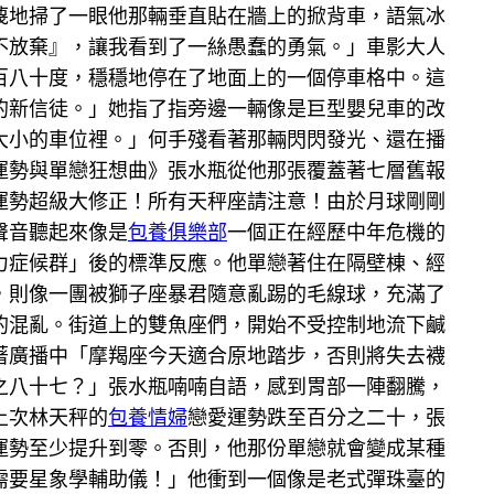
蔑地掃了一眼他那輛垂直貼在牆上的掀背車，語氣冰
不放棄』，讓我看到了一絲愚蠢的勇氣。」車影大人
百八十度，穩穩地停在了地面上的一個停車格中。這
的新信徒。」她指了指旁邊一輛像是巨型嬰兒車的改
大小的車位裡。」何手殘看著那輛閃閃發光、還在播
運勢與單戀狂想曲》張水瓶從他那張覆蓋著七層舊報
運勢超級大修正！所有天秤座請注意！由於月球剛剛
聲音聽起來像是
包養俱樂部
一個正在經歷中年危機的
力症候群」後的標準反應。他單戀著住在隔壁棟、經
，則像一團被獅子座暴君隨意亂踢的毛線球，充滿了
的混亂。街道上的雙魚座們，開始不受控制地流下鹹
著廣播中「摩羯座今天適合原地踏步，否則將失去襪
之八十七？」張水瓶喃喃自語，感到胃部一陣翻騰，
上次林天秤的
包養情婦
戀愛運勢跌至百分之二十，張
運勢至少提升到零。否則，他那份單戀就會變成某種
需要星象學輔助儀！」他衝到一個像是老式彈珠臺的