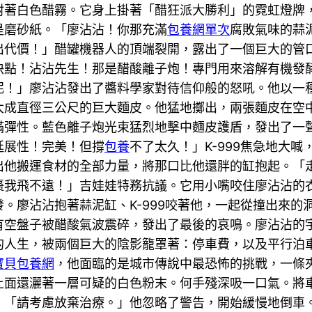
射著白色醋霧。它身上掛著「醋狂派大勝利」的霓虹燈牌
是磨砂紙。「廖沾沾！你那充滿
包養網單次
腐敗氣味的蒜
代價！」醋罐機器人的頂端裂開，露出了一個巨大的管口，
快點！沾沾先生！那是醋酸離子炮！專門用來溶解有機發
泥！」廖沾沾發出了醬料學家對待信仰般的怒吼。他以一
大成直徑三公尺的巨大麵皮。他猛地擲出，兩張麵皮在空
滿彈性。藍色離子炮光束猛烈地擊中麵皮護盾，發出了一
延展性！完美！但撐
包養
不了太久！」K-999焦急地大
他搬運食材的全部力量，將那口比他還胖的缸抱起。「走！
棗我飛不遠！」吉娃娃特務抗議。它用小嘴咬住廖沾沾的
。廖沾沾抱著蒜泥缸、K-999咬著他，一起從撞出來的
有空盤子被醋酸氣波震碎，發出了最後的哀鳴。廖沾沾的
的人生，被兩個巨大的陰影籠罩著：停車費，以及平行泊
寶貝包養網
，他面臨的是城市傳說中最恐怖的挑戰，一條
上面還灑著一層可疑的白色粉末。何手殘深吸一口氣。將
」「請考慮放棄治療。」他忽略了警告，開始緩慢地倒車