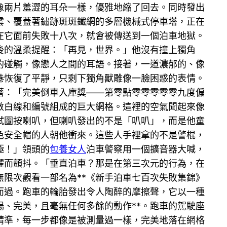
像兩片羞澀的耳朵一樣，優雅地縮了回去。同時發出
雲、覆蓋著鏽跡斑斑鐵網的多層機械式停車塔，正在
在它面前失敗十八次，就會被傳送到一個泊車地獄。
後的溫柔提醒：「再見，世界。」他沒有撞上獨角
的碰觸，像戀人之間的耳語。接著，一道濃郁的、像
巷恢復了平靜，只剩下獨角獸雕像一臉困惑的表情。
著：「完美倒車入庫獎——第零點零零零零零九度偏
數白線和編號組成的巨大網格。這裡的空氣聞起來像
試圖按喇叭，但喇叭發出的不是「叭叭」，而是他童
色安全帽的人朝他衝來。這些人手裡拿的不是警棍，
極！」領頭的
包養女人
泊車警察用一個擴音器大喊，
懼而顫抖。「垂直泊車？那是在第三次元的行為，在
限次觀看一部名為**《新手泊車七百次失敗集錦》
而過。跑車的輪胎發出令人陶醉的摩擦聲，它以一種
、完美，且毫無任何多餘的動作**。跑車的駕駛座
精準，每一步都像是被測量過一樣，完美地落在網格