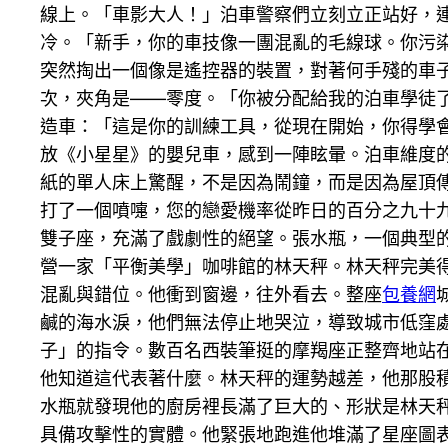
線上。「車影大人！」泊車警察們立刻立正站好，
冷。「新手，你的車技像一團混亂的毛線球。你污
突然掏出一個像是遙控器的裝置，對著何手殘的車
次，夾角是——零度。「你被分配給我的泊車學徒
造車：「這是你的訓練工具，從現在開始，你得學
放《小星星》的嬰兒車，感到一陣眩暈。泊車維度
紙的單人床上驚醒，不是因為鬧鐘，而是因為屋頂
打了一個噴嚏，您的戀愛機率從昨日的百分之九十
雙子座，充滿了戲劇性的絕望。張水瓶，一個典型
營一家「平衡美學」咖啡館的林天秤。林天秤完美
混亂與錯位。他衝到窗邊，往外看去。整座
包養網
鹹的海水淚，他們無法停止地哭泣，導致城市低窪
子」的指令。數百名西裝筆挺的摩羯座正整齊地站
他知道這代表著什麼。林天秤的運勢越差，他那股
水瓶就發現他的廚房裡長滿了巨大的、形狀是林天
具備攻擊性的實體。他緊張地跑進他堆滿了星座圖