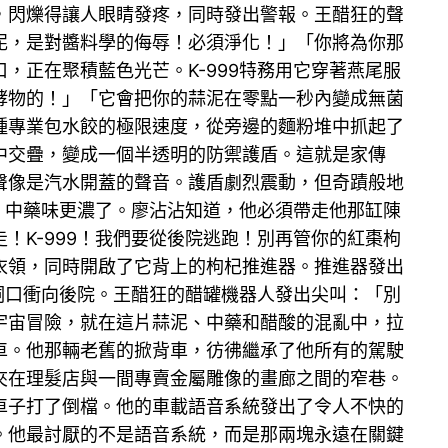
，閃爍得讓人眼睛發疼，同時發出警報。王醋狂的聲
泥，是對醬料學的侮辱！必須淨化！」「你將為你那
正在聚積藍色光芒。K-999特務用它穿著燕尾服
酵物的！」「它會把你的蒜泥在零點一秒內變成無菌
種專業包水餃的極限速度，從旁邊的麵粉堆中抓起了
中交疊，變成一個半透明的防禦護盾。這就是家傳
聲像是汽水開蓋的聲音。護盾劇烈震動，但奇蹟般地
喊，中藥味更濃了。廖沾沾知道，他必須帶走他那缸陳
K-999！我們要從後院逃跑！別再管你的紅棗枸
衣領，同時開啟了它背上的枸杞推進器。推進器發出
洞口衝向後院。王醋狂的醋罐機器人發出尖叫：「別
宇宙冒險，就在這片蒜泥、中藥和醋酸的混亂中，拉
車。他那輛老舊的掀背車，彷彿繼承了他所有的駕駛
夾在理髮店與一間專賣金屬雕像的畫廊之間的窄巷。
車子打了倒檔。他的車載語音系統發出了令人不快的
。他最討厭的不是語音系統，而是那兩塊永遠在關鍵