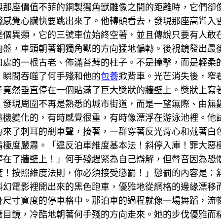
與那座價值不菲的銅製獨角獸雕像之間的距離時，它們卻
殘感覺心臟快要跳出來了。他轉頭看去，發現那座高聳入
是個異類，它的三號車位始終空著，並且傳說只要有人敢
向盤，車頭朝著銅獨角獸的方向猛地偏轉。後視鏡發出最
口處的一根古老、佈滿苔蘚的柱子。不是撞擊，而是輕柔
，瞬間吞噬了何手殘和他的
包養
掀背車。光芒消失後，窄
子竟然垂直停在一個貼滿了巨大獎狀的牆壁上。獎狀上寫
，發現周圍不再是熟悉的城市街道，而是一望無際、由無
隨機變化的，有時感覺很重，有時像漂浮在游泳池裡。他
傳來了刺耳的剎車聲，接著，一群穿著反光背心和戴著白
情極度嚴肅。「違反泊車維度基本法！斜停入庫！罪大惡
停在了牆壁上！」何手殘趕緊為自己辯解，但聲音因為恐
度！按照維度法則，你必須接受懲罰！」懲罰的內容是：無
科幻電影裡開出來的黑色跑車，優雅地從網格的邊緣漂移
身尺寸寬度的停車格中。那泊車的過程就像一場舞蹈，流暢
護目鏡，冷酷地朝著何手殘的方向走來。她的步伐優雅而