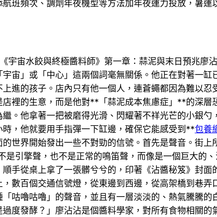
航班頻次、調劑年夜機型等方法加年夜運力投放，暑運以
國國航《宇宙水餃與終極醬料師》第一章：蒜泥與末日預兆
「宇宙」或「中心」這兩個詞毫無關係。他正在對著一缸
不上進的孩子。店內只有他一個人，連蒼蠅都因為難以忍
店裡的生意，而是他對**「蒜泥成本焦慮症」**的深
為繼。他拿著一把被磨得光滑、閃耀著不祥光芒的小銀勺
時，他就要用手指彈一下缸邊，確保它能感受到**
包養
面的世界開始發出一些不對勁的信號。首先是聲音。街上
不是引擎聲，也不是正常的鳴笛聲，而像是一個巨大的、
，順手從桌上拿了一張髒兮兮的，印著《沾醬秘笈》封面
上，數百個交通信號燈，從東邊到西邊，從高架橋到巷弄
種「咕嚕咕嚕」的聲音，並且有一層淡淡的、熱氣騰騰的
是過度發酵？」廖沾沾是個醬料學家，對所有食物相關的