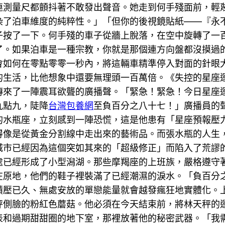
連測量尺都顫抖著不敢發出聲音。她走到何手殘面前，輕
染了泊車維度的純粹性。」「但你的後視鏡貼紙——『永
子按了一下。何手殘的車子從牆上脫落，在空中旋轉了一
了。如果泊車是一種宗教，你就是那個連方向盤都沒摸過
會如何在零點零零一秒內，將這輛車精準停入對面的針眼
的生活，比他想象中還要無理頭一百萬倍。《失控的星座
傳來了一陣震耳欲聾的廣播聲。「緊急！緊急！今日星座
九點九，陡降
台灣包養網
至負百分之八十七！」廣播員的
的水瓶座，立刻感到一陣恐慌，這是他患有「星座預報壓
得像是從黃金分割線中走出來的藝術品。而張水瓶的人生
城市已經因為這個突如其來的「超級修正」而陷入了荒謬
處已經形成了小型潟湖。那些摩羯座的上班族，嚴格遵守
在原地，他們的鞋子裡裝滿了已經潮濕的淚水。「負百分
積壓已久、無處安放的單戀能量就會越發瘋狂地實體化。
秤側臉的粉紅色蘑菇。他必須在今天結束前，將林天秤的
表和過期甜甜圈的地下室，那裡放著他的秘密武器。「我