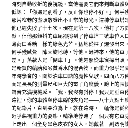
時刻自動收折的後視鏡。當他需要它們來判斷車體
低語：「你還是別看了，反正你也停不好。」何手
那片窄巷的盡頭散發出不正常的綠光。這棟停車塔
他已經失敗了十七次。現在是第十八次。他打了方
獸，但他那顫抖的車尾卻擦到了停車塔三號車位入
薄荷口香糖一樣的綠色光芒。猛地從柱子爆發出來
何手殘感覺一陣天旋地轉，等他回過神來，他的車
差。」落款人是「倒車王」。他趕緊從車窗探出頭
是新買的輪胎和劣質香水的混合物，而重力似乎是
年時學會的、關於泊車口訣的魔性兒歌。四面八方
而是長長的測量尺和巨大的電子角度儀，臉上的表
聲音充滿機械感。「我、我沒有斜停！我只是垂直
這裡，你的車體與停車線的夾角是——八十九點七
的紀錄片，直到哭泣為止。就在這時，一輛像是從
近乎蔑視重力的姿態，精準地停進了一個只有它車
上走出一個全身黑色皮衣的女人，她戴著一副透明