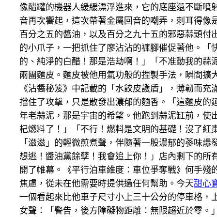
像醋罐的機器人緩緩漂浮進來，它的底座還不斷噴
音再次響起，這次帶著金屬回音的嘲弄，刺耳得像
百分之五的醬油，以及百分之九十五的邪惡蒜頭付出
的小爪子，一把抓住了廖沾沾的褲腳催促著他。「
的、純淨的白醋！那是浩劫啊！」「不准動我的蒜
兩團麵皮。麵皮被他用氣功般的捏製手法，瞬間擴
《沾醬秘笈》中記載的「水餃皮護盾」，薄韌而充
擋住了攻擊，只是散發出濃郁的麵香。「這麵皮的
年老蒜泥，那是宇宙的希望。他跑到蒜泥缸前，使出
杞燃料了！」「不行！燃料是文明的基礎！沒了紅
「滋滋」的輕微煎煮聲，伴隨著一股濃郁的蔘味爆發
想逃！醬油黨餘孽！我會追上你！」店內剩下的所
開了帷幕。《平行泊車維度：車位爭奪戰》何手殘
焦慮，從未在他需要時提供過任何幫助。今天
甜心
一個看起來比他車子尺寸小上三十公分的停車格，
女聲：「警告，後方障礙物距離：無限趨近於零。