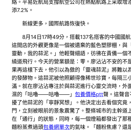
絡。平易近航局支撐航空公司在熱點航路上采取增添
添7.2%。
新線更多，國際航路恢復快。
8月14日17時49分，搭載137名搭客的中
這間店的外觀更像是一個被遺棄的藍色塑膠棚，與
靈動，我的蒜泥。」他輕聲細語，彷彿在責備一個
繞道飛行。今天的營業額是：零。廖沾沾不安的不是
果再這樣下去，他引以為傲的「靈魂蒜泥」將難以
的發酵物。這蒜泥被他照顧得像稀世珍寶，每隔三小
滿。就在廖沾沾專注於與蒜泥進行心靈交流時，外
濕的「咕嚕——咕嚕——」
包養價格ptt
聲。這聲音
擾了他蒜泥的「寧靜冥想」。他決定出去看個究竟
門，立刻被眼前的景象震驚了。整條城市的主幹道
在「通行」的狀態，同時，每一個燈箱都發出了那
麵粉蒸煮過頭
包養網單次
的氣味。「麵粉焦慮？還