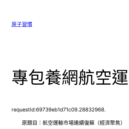
跳
至
主
原子習慣
要
內
容
專包養網航空運
requestId:69739eb1d71c09.28832968.
原題目：航空運輸市場連續復蘇（經濟聚焦）