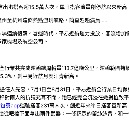
進出港搭客超15.5萬人次，單日搭客流量創停航以來新高
廣州至杭州這條熱點游玩航路，簡直趟趟滿員……
市場連續復蘇。暑運時代，平易近航運力投放、客流增加
多家機場及航空公司。
全行業共完成運輸總周轉量113.7億噸公里，運輸範圍
加5.3%，創平易近航月度汗青新高。
任人先容，7月1日至8月31日，平易近航全行業日均保證航
同林天秤對兩人的抗議充耳不聞，她已經完全沉浸在她對極致平衡
日
包養app
運輸搭客231萬人次，創近年來單日搭客量新
6她從吧檯下面拿出兩件武器：一條精緻的蕾絲絲帶，和一