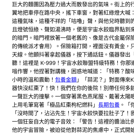
巨大的麵團因為壓力過大而散發出的氣味。街上的
翼地把車停在路中央，搖下車窗，對著紅綠燈大喊
這種氣味，這種不祥的「咕嚕」聲，與他兒時聽到
且燈號恒綠、聲如湯沸時，便是宇宙水餃臨界點到
的暗門。暗門裡放著一個老舊的、像是古代金屬保
的傳統派才會用）。保險箱打開，裡面沒有黃金，
天線。他顫抖著拿起儀器，按下通話鈕。儀器發出
聽！這裡是 K-999！宇宙水餃聯盟特級特務！
嗡作響，他捏著對講機，困惑地喊道：「特務？酸
小時的溫和震動！
包養金額
」「蒜泥？」對面傳來K
器快沒紅棗了！快！我們在你的後院！別帶任何多
一聲巨大的撞擊。一個穿著黑色燕尾服、戴著太陽
上用毛筆寫著「極品紅棗枸杞燃料」
長期包養
。「
「沒時間了，沾沾先生！宇宙水餃快要拉肚子了！
一個狂妄自大的電子音效：「警告！這裡的醬油比
他的宇宙冒險，被迫從他對蒜泥的焦慮中，正式開