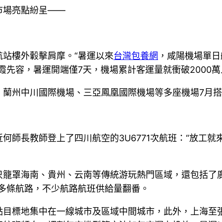
市場亮點紛呈——
站樓外轂擊肩摩。“暑運以來
台灣包養網
，咸陽機場單日
霞先容，暑運開端僅7天，機場累計客運量就衝破2000萬
、蘭州中川國際機場、三亞鳳凰國際機場等多座機場7月
何師長教師登上了四川航空的3U6771次航班：“放工
只籠罩海南、貴州、云南等傳統游玩熱門區域，還包括了
0多條航路，不少航路航班供給量翻番。
點目標地集中在一線城市及區域中間城市，此外，上海至