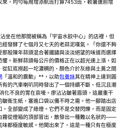
來，均勻每周增添航班打算7453班，較暑運前增
廖沾沾坐在他那間被稱為「宇宙水餃中心」的店裡，但
已經發酵了七個月又七天的老蒜泥嘆氣。「你還不夠
受那股陳年蒜頭混合著鐵鏽與淡淡絕望的味道而選擇
層恐懼。新鮮蒜頭每公斤的價格正在以超光速上漲，如
，從缸底撈起一坨濃稠的、顏色介於灰綠與土黃之間
網
「溫和的震動」**，以助
包養妹
其在精神上達到圓
所有的汽車喇叭同時發出了一個持續不斷、低沉且潮
消化不良的胃在哀嚎。廖沾沾皺著眉頭，這嚴重干
的皺衛生紙，塞進口袋以備不時之需。他一腳踏出店
口，全部變成了綠燈。它們不是交替閃爍，而是固定
白霧從燈箱的頂部冒出，散發出一種難以名狀的——
氣味都極度敏感。他聞出來了，這是一種只有在極度