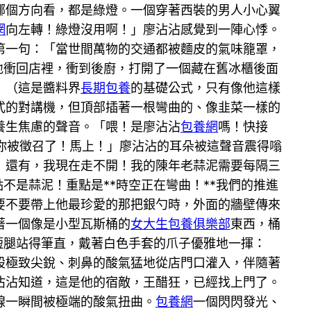
哪個方向看，都是綠燈。一個穿著西裝的男人小心翼
網
向左轉！綠燈沒用啊！」廖沾沾感覺到一陣心悸。
第一句：「當世間萬物的交通都被麵皮的氣味籠罩，
地衝回店裡，衝到後廚，打開了一個藏在舊冰櫃後面
」（這是醬料界
長期包養
的基礎公式，只有像他這樣
式的對講機，但頂部插著一根彎曲的、像韭菜一樣的
養生焦慮的聲音。「喂！是廖沾沾
包養網
嗎！快接
！你被徵召了！馬上！」廖沾沾的耳朵被這聲音震得嗡
！還有，我現在走不開！我的陳年老蒜泥需要每隔三
不是蒜泥！重點是**時空正在彎曲！**我們的推進
要不要帶上他最珍愛的那把銀勺時，外面的牆壁傳來
著一個像是小型瓦斯桶的
女大生包養俱樂部
東西，桶
小短腿站得筆直，戴著白色手套的爪子優雅地一揮：
股極致尖銳、刺鼻的酸氣猛地從店門口灌入，伴隨著
沾沾知道，這是他的宿敵，王醋狂，已經找上門了。
線一瞬間被極端的酸氣扭曲。
包養網
一個閃閃發光、