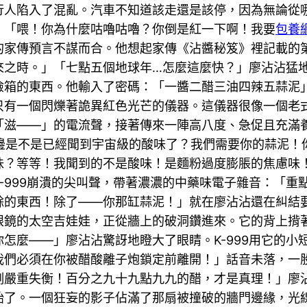
行人陷入了混亂。汽車不知道該走還是該停，因為無論從
：「喂！你為什麼咕嚕咕嚕？你倒是紅一下啊！我要
包養
的家傳預言不謀而合。他想起家傳《沾醬秘笈》裡記載的
來之時。」「七點五個地球年…怎麼這麼快？」廖沾沾猛
險箱的東西。他輸入了密碼：「一醬二醋三油四辣五蒜泥
只有一個閃爍著詭異紅色光芒的儀器。這儀器很像一個老
「滋——」的電流聲，接著傳來一陣高八度、急促且充滿
你那邊是不是已經聞到宇宙級的酸味了？我們需要你的蒜泥
味？等等！我聞到的不是酸味！是麵粉過度膨脹的焦慮味
-999崩潰的尖叫聲，帶著濃濃的中藥味電子雜音：「重點
餘的東西！除了——你那缸蒜泥！」就在廖沾沾還在糾結
眼鏡的太空吉娃娃，正從牆上的破洞鑽進來。它的背上揹
你怎麼——」廖沾沾驚訝地瞪大了眼睛。K-999用它的
我們必須在你被醋酸離子炮鎖定前離開！」話音未落，一
例嚴重失衡！百分之九十九點九九的醋，才是真理！」廖
始了。一個狂妄的影子佔滿了那扇被撞破的牆門邊緣，光