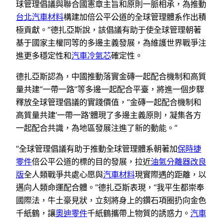
球管理倡議與聯合國憲章主旨和原則一脈相承，為推動
台北汽車材料
構建加倍公平公道的全球管理體系作出積
極貢獻。”德扎亞斯說，該倡議有助于使全球管理朝著
基于國家主權同等的多邊主義發展，為維護世界戰爭注
進更多穩定性和
汽車冷氣芯
確定性。
德扎亞斯認為，中國推動落實金磚一起配合機制和高質
量共建“一帶一路”等多邊一起配合平臺，將進一個步驟
釋放全球管理倡議的實踐價值，“金磚一起配合機制和
高質量共建‘一帶一路’體現了多邊主義原則，凝集各方
一起配合共識，為地區發展注進了新的動能。”
“全球管理倡議有助于推動全球管理體系朝著加
保時捷
零件
倍公平公道的標的目的發展，拉近
油氣分離器改良
版
全人類戰爭共處心愿與
汽車材料
現實際遇的距離，以
邁向人類命運配合體。”德扎亞斯表現，“我平生都崇奉
國際法，牛土豪見狀，立刻將身上的鑽石項圈扔向金色
千紙鶴，讓
奧迪零件
千紙鶴攜帶上物質的誘惑力。
汽車