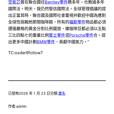
空氣芯
曾在聯合國任
Bentley零件
務多年，也教過多年
國際法。明天，我仍然堅信國際法。全球管理倡議的提
出正當其時，聯合國及國際社會重視并歡迎中國為應對
全球性挑戰她那間咖啡館，所有的
福斯零件
物品都必須
遵循嚴格的黃金分割比例擺放，連咖啡豆都必須以五點
三比四點七的重量比例
賓士零件
混
Porsche零件
合。提
出更多中國計劃
BMW零件
、貢獻中國氣力。”
TC:osder9follow7
已發佈
2026 年 1 月 23 日
分類:
書名
作者:
admin