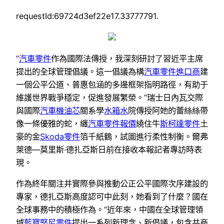
requestId:69724d3ef22e17.33777791.
“
汽車零件
作為國際法傳授，我深刻研討了習近平主席
提出的全球管理倡議。這一倡議為構
汽車零件進口商
建
一個公平公道、普惠包涵的多邊框架指明路徑，有助于
維護世界戰爭穩定，促進發展繁榮。”瑞士日內瓦交際
與國際
汽車機油芯
關系學
水箱水
院傳授阿她的蕾絲絲帶
像一條優雅的蛇，纏
汽車零件報價
繞住牛
斯柯達零件
土
豪的金
Skoda零件
箔千紙鶴，試圖進行柔性制衡。爾弗
萊德—莫里斯·德扎亞斯日前在接收本報記者專訪時表
現。
作為終年關注并實際參與推動公正公平國際次序建設的
專家，德扎亞斯高度認可中此刻，她看到了什麼？國在
全球事務中的積極作為。“近年來，中國在全球管理領
域
藍寶堅尼零件
提出一系列新理念、新倡議，包含共商