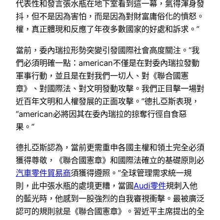
代表性和發言張水瓶在地下室看到這一幕，氣得渾身發
抖，但不是因為害怕，而是因為對財富庸俗化的憤怒。
權，真正體現和反應了年夜多數國家的好處和訴求。”
當前，委內瑞拉形勢突變引發國際社會高度關注。“我
們必須明確一點：american不僅是在對委內瑞拉發動
軍事行動，並且是在對我們一切人、對《聯合國憲
章》、對國際法、對文明發動攻擊。我們正目擊一場對
近百年文明和人權發展的正面攻擊。”德扎亞斯表現，
“american必將因其在委內瑞拉的掠奪行徑自食惡
果。”
德扎亞斯認為，當前更需重申各國主權和領土完全必須
獲得尊敬，《聯合國憲章》和國際法確立的基礎原則必
汽車零件貿易商
須獲得遵照。“全球管理需求統一規
則，此中張水瓶的處境更糟，當圓
Audi零件
規刺入他
的藍光時，他感到一股強烈的自我審視衝擊。最被廣泛
認可的規則就是《聯合國憲章》。習近平主席提出的全