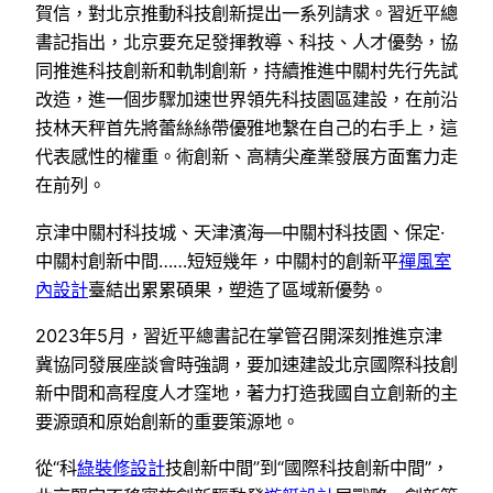
賀信，對北京推動科技創新提出一系列請求。習近平總
書記指出，北京要充足發揮教導、科技、人才優勢，協
同推進科技創新和軌制創新，持續推進中關村先行先試
改造，進一個步驟加速世界領先科技園區建設，在前沿
技林天秤首先將蕾絲絲帶優雅地繫在自己的右手上，這
代表感性的權重。術創新、高精尖產業發展方面奮力走
在前列。
京津中關村科技城、天津濱海—中關村科技園、保定·
中關村創新中間……短短幾年，中關村的創新平
禪風室
內設計
臺結出累累碩果，塑造了區域新優勢。
2023年5月，習近平總書記在掌管召開深刻推進京津
冀協同發展座談會時強調，要加速建設北京國際科技創
新中間和高程度人才窪地，著力打造我國自立創新的主
要源頭和原始創新的重要策源地。
從“科
綠裝修設計
技創新中間”到“國際科技創新中間”，