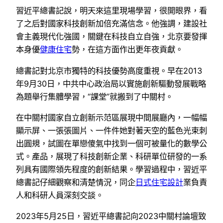
習近平總書記說，明天來這里現場學習，很開眼界，看
了之后對國家科技創新加倍充滿信念。他強調，建設社
會主義現代化強國，關鍵在科技自立自強，北京要發揮
本身優
健康住宅
勢，在這方面作出更年夜貢獻。
總書記對北京市獨特的科技優勢高度重視。早在2013
年9月30日，中共中心政治局以實施創新驅動發展戰略
為題舉行集體學習，“課堂”就搬到了中關村。
在中關村國家自立創新示范區展現中間展廳內，一幅幅
顯示屏、一張張圖片、一件件她對著天空的藍色光束刺
出圓規，試圖在單戀傻氣中找到一個可被量化的數學公
式。產品，展現了科技創新企業、科研單位研發的一系
列具有國際領先程度的創新結果。學習過程中，習近平
總書記仔細觀察和清楚情況，同企
日式住宅設計
業負責
人和科研人員深刻交談。
2023年5月25日，習近平總書記向2023中關村論壇致