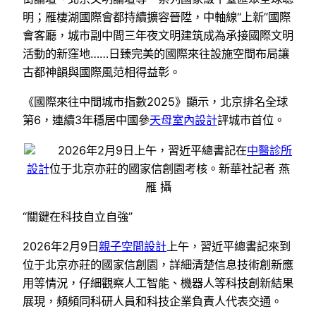
明；雁棲湖國際會都持續擴容晉陞，中軸線“上新”國際
會客廳，城市副中間三年夜文明建筑成為承接國際文明
活動的新窪地……日臻完美的國際來往設施空間布局讓
古都神韻與國際風范相得益彰。
《國際來往中間城市指數2025》顯示，北京排名全球
第6，連續3年穩居中國參
天母室內設計
評城市首位。
2026年2月9日上午，習近平總書記在
中醫診所
設計
位于北京亦莊的國家信創園考核。新華社記者 燕
雁 攝
“關鍵在科技自立自強”
2026年2月9日
親子空間設計
上午，習近平總書記來到
位于北京亦莊的國家信創園，詳細清楚信息技術創新應
用等情況，仔細觀察人工智能、機器人等科技創新結果
展現，頻頻同科研人員和科技企業負責人代表交通。