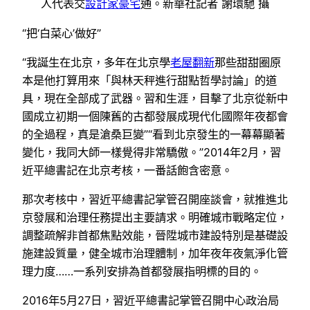
人代表交
設計家豪宅
通。新華社記者 謝環馳 攝
“把‘白菜心’做好”
“我誕生在北京，多年在北京學
老屋翻新
那些甜甜圈原
本是他打算用來「與林天秤進行甜點哲學討論」的道
具，現在全部成了武器。習和生涯，目擊了北京從新中
國成立初期一個陳舊的古都發展成現代化國際年夜都會
的全過程，真是滄桑巨變”“看到北京發生的一幕幕顯著
變化，我同大師一樣覺得非常驕傲。”2014年2月，習
近平總書記在北京考核，一番話飽含密意。
那次考核中，習近平總書記掌管召開座談會，就推進北
京發展和治理任務提出主要請求。明確城市戰略定位，
調整疏解非首都焦點效能，晉陞城市建設特別是基礎設
施建設質量，健全城市治理體制，加年夜年夜氣淨化管
理力度……一系列安排為首都發展指明標的目的。
2016年5月27日，習近平總書記掌管召開中心政治局