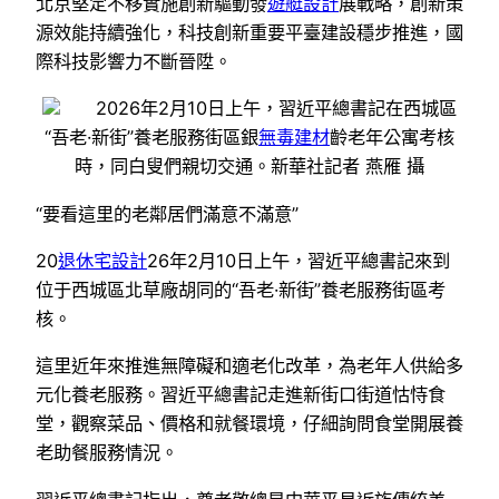
北京堅定不移實施創新驅動發
遊艇設計
展戰略，創新策
源效能持續強化，科技創新重要平臺建設穩步推進，國
際科技影響力不斷晉陞。
2026年2月10日上午，習近平總書記在西城區
“吾老·新街”養老服務街區銀
無毒建材
齡老年公寓考核
時，同白叟們親切交通。新華社記者 燕雁 攝
“要看這里的老鄰居們滿意不滿意”
20
退休宅設計
26年2月10日上午，習近平總書記來到
位于西城區北草廠胡同的“吾老·新街”養老服務街區考
核。
這里近年來推進無障礙和適老化改革，為老年人供給多
元化養老服務。習近平總書記走進新街口街道怙恃食
堂，觀察菜品、價格和就餐環境，仔細詢問食堂開展養
老助餐服務情況。