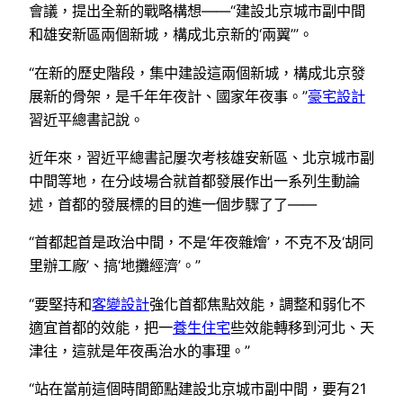
會議，提出全新的戰略構想——“建設北京城市副中間
和雄安新區兩個新城，構成北京新的‘兩翼’”。
“在新的歷史階段，集中建設這兩個新城，構成北京發
展新的骨架，是千年年夜計、國家年夜事。”
豪宅設計
習近平總書記說。
近年來，習近平總書記屢次考核雄安新區、北京城市副
中間等地，在分歧場合就首都發展作出一系列生動論
述，首都的發展標的目的進一個步驟了了——
“首都起首是政治中間，不是‘年夜雜燴’，不克不及‘胡同
里辦工廠’、搞‘地攤經濟’。”
“要堅持和
客變設計
強化首都焦點效能，調整和弱化不
適宜首都的效能，把一
養生住宅
些效能轉移到河北、天
津往，這就是年夜禹治水的事理。”
“站在當前這個時間節點建設北京城市副中間，要有21