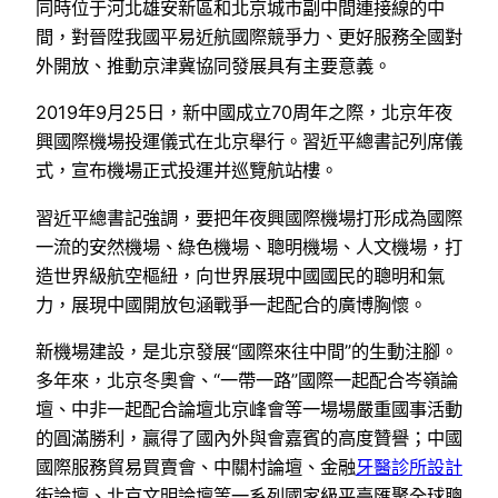
同時位于河北雄安新區和北京城市副中間連接線的中
間，對晉陞我國平易近航國際競爭力、更好服務全國對
外開放、推動京津冀協同發展具有主要意義。
2019年9月25日，新中國成立70周年之際，北京年夜
興國際機場投運儀式在北京舉行。習近平總書記列席儀
式，宣布機場正式投運并巡覽航站樓。
習近平總書記強調，要把年夜興國際機場打形成為國際
一流的安然機場、綠色機場、聰明機場、人文機場，打
造世界級航空樞紐，向世界展現中國國民的聰明和氣
力，展現中國開放包涵戰爭一起配合的廣博胸懷。
新機場建設，是北京發展“國際來往中間”的生動注腳。
多年來，北京冬奧會、“一帶一路”國際一起配合岑嶺論
壇、中非一起配合論壇北京峰會等一場場嚴重國事活動
的圓滿勝利，贏得了國內外與會嘉賓的高度贊譽；中國
國際服務貿易買賣會、中關村論壇、金融
牙醫診所設計
街論壇、北京文明論壇等一系列國家級平臺匯聚全球聰