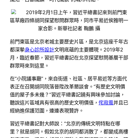
2019年2月1日上午，習近平總書記來到前門東
區草廠四條胡同探望慰問群眾時，同市平易近侯雅明一
家合影。新華社記者 鞠鵬 攝
前門東區是北京老城主要歷史片區，是北京這座千年古
都深摯
身心診所設計
文明底蘊的主要體現。2019年2
月，臨近春節，習近平總書記在北京探望慰問基層干部
群眾時來到這里。
在“小院議事廳”，來自街道、社區、居平易近等方面代
表正在召開胡同院落晉陞改革懇談會。“有歷史文明價
值的屋子多未幾？”習近平總書記饒有興味參加討論，
聽說這片區域具有很高的歷史文明價值，
侘寂風
并且已
經納進保護范圍，連連表現贊許。
習近平總書記對大師說：“北京的傳統文明特點在哪
里？就是胡同。假如北京的胡同都消散了，都變成高樓