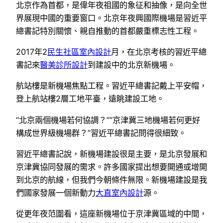
北京作為首都，是偉年夜祖國的象征和抽像，是向全世
界展現中國的重要窗口。北京年夜興國際機場是習近平
總書記特別關懷、親自推動的首都嚴重標志性工程。
2017年2
民生社區室內設計
月，在北京考核的習近平總
書記來
醫美診所設計
到建設中的北京新機場。
航站樓是新機場焦點工程。習近平總書記戴上平安帽，
登上航站樓2層工地平臺，遠眺建設工地。
“北京兩個機場若何協調？”“京津冀三地機場若何更好
構成世界級機場群？”習近平總書記問得很細致。
習近平總書記說，新機場建設很是主要，是北京發展和
京津冀協同發展的需求。許多國家提出想要開通或增開
到北京的航線，但我們今朝條件無限。新機場建設是我
們國家發展一個新動力
大直室內設計
源。
從更年夜范圍看，這座新機場位于京津冀區域的中間，