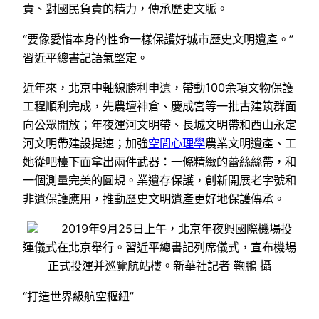
責、對國民負責的精力，傳承歷史文脈。
“要像愛惜本身的性命一樣保護好城市歷史文明遺產。”
習近平總書記語氣堅定。
近年來，北京中軸線勝利申遺，帶動100余項文物保護
工程順利完成，先農壇神倉、慶成宮等一批古建筑群面
向公眾開放；年夜運河文明帶、長城文明帶和西山永定
河文明帶建設提速；加強
空間心理學
農業文明遺產、工
她從吧檯下面拿出兩件武器：一條精緻的蕾絲絲帶，和
一個測量完美的圓規。業遺存保護，創新開展老字號和
非遺保護應用，推動歷史文明遺產更好地保護傳承。
2019年9月25日上午，北京年夜興國際機場投
運儀式在北京舉行。習近平總書記列席儀式，宣布機場
正式投運并巡覽航站樓。新華社記者 鞠鵬 攝
“打造世界級航空樞紐”