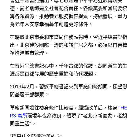
習近平總書記指出，尊老敬總是中華平易近族傳統美
德，愛老助總是全社會配合責任。各級黨委和當局要統
籌各類資源，推動養老服務擴容提質、持續發展，盡力
為老年人安享幸福暮年創造更好條件。
在聽取北京市委和市當局任務匯報時，習近平總書記指
出，北京建設國際一流的和諧宜居之都，必須以首善標
準推進城市管理。
在習近平總書記心中，千年古都的保護、胡同蒼生的生
涯都是首都發展的歷史重擔和時代課題。
2019年2月，習近平總書記來到草廠四條胡同，探望慰
問基層干部群眾。
草廠胡同過往棲身條件比較差，經過改革后，棲身
THE
R3 寓所
環境年夜為改良，體現了“老北京新氣象，老胡
同重生活”。
“這是什么時候改革的？”