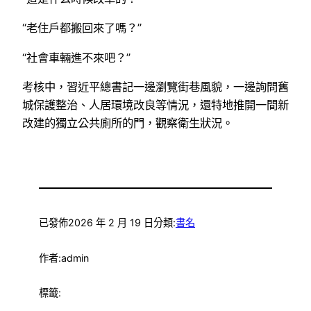
“老住戶都搬回來了嗎？”
“社會車輛進不來吧？”
考核中，習近平總書記一邊瀏覽街巷風貌，一邊詢問舊
城保護整治、人居環境改良等情況，還特地推開一間新
改建的獨立公共廁所的門，觀察衛生狀況。
已發佈
2026 年 2 月 19 日
分類:
書名
作者:
admin
標籤: