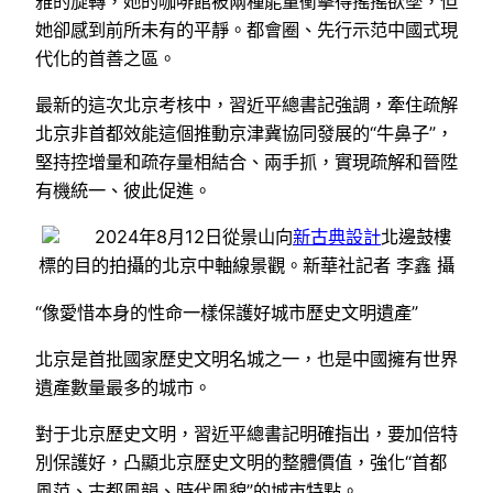
雅的旋轉，她的咖啡館被兩種能量衝擊得搖搖欲墜，但
她卻感到前所未有的平靜。都會圈、先行示范中國式現
代化的首善之區。
最新的這次北京考核中，習近平總書記強調，牽住疏解
北京非首都效能這個推動京津冀協同發展的“牛鼻子”，
堅持控增量和疏存量相結合、兩手抓，實現疏解和晉陞
有機統一、彼此促進。
2024年8月12日從景山向
新古典設計
北邊鼓樓
標的目的拍攝的北京中軸線景觀。新華社記者 李鑫 攝
“像愛惜本身的性命一樣保護好城市歷史文明遺產”
北京是首批國家歷史文明名城之一，也是中國擁有世界
遺產數量最多的城市。
對于北京歷史文明，習近平總書記明確指出，要加倍特
別保護好，凸顯北京歷史文明的整體價值，強化“首都
風范、古都風韻、時代風貌”的城市特點。