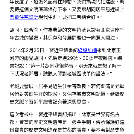
年夜廈了，還怎么記得住鄉愁？我們搞現代化建設，既
要把這個文明底蘊保存下來，又要讓胡同居平易近過上
樂齡住宅設計
現代生涯，要把二者結合好。”
胡同、四合院，作為典範的文明符號見證著北京這座千
年古城的變遷，其保存和發展問題也一向惹人關注。
2014年2月25日，習近平總書記
綠設計師
來到北京玉
河旁的雨兒胡同，先后走進29號、30號年夜雜院。總
書記說：“這一片胡同我很熟習，明天來就是想了解一
下狀況老鄰居，聽聽大師對老城區改革的設法。”
老城要發展，居平易近生涯亟待改良。若何既滿足老鄰
居們對美妙生涯的期盼，又保存城市文明記憶、延續歷
史文脈？習近平總書記有著深奧思慮。
這次考核中，習近平總書記指出，北京是世界有名古
都，豐富的歷史文明遺產是一張金手刺，傳承保護好這
份寶貴的歷史文明遺產是首都的職責，要本著對歷史負