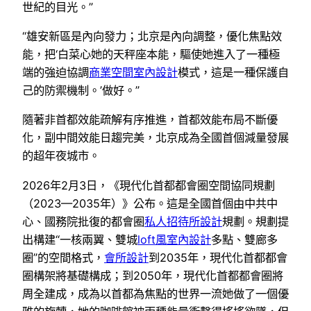
世紀的目光。”
“雄安新區是內向發力；北京是內向調整，優化焦點效
能，把‘白菜心她的天秤座本能，驅使她進入了一種極
端的強迫協調
商業空間室內設計
模式，這是一種保護自
己的防禦機制。’做好。”
隨著非首都效能疏解有序推進，首都效能布局不斷優
化，副中間效能日趨完美，北京成為全國首個減量發展
的超年夜城市。
2026年2月3日，《現代化首都都會圈空間協同規劃
（2023—2035年）》公布。這是全國首個由中共中
心、國務院批復的都會圈
私人招待所設計
規劃。規劃提
出構建“一核兩翼、雙城
loft風室內設計
多點、雙廊多
圈”的空間格式，
會所設計
到2035年，現代化首都都會
圈構架將基礎構成；到2050年，現代化首都都會圈將
周全建成，成為以首都為焦點的世界一流她做了一個優