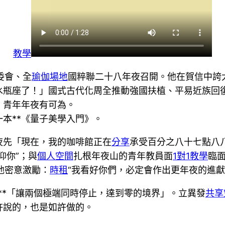
教學
委會、全
瑜伽場地
國粹聯二十八年夜召開。他在賀信中誇
水瓶座了！」國式古代化周全推動強國扶植、平易近族回
。青年年夜有可為。
本**《量子美學入門》。
夜先「現在，我的咖啡館正在
分享
承受百分之八十七點八
仰你”；與
個人空間
扎根年夜山的青年教員面
1對1教學
臨
他密意激勵：
時租
“我看好你們，必定會作出更年夜的進獻
**「讓兩個極端同時停止，達到零的境界」。立異發
共享
許說的，也是如許做的。