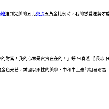
場地
達到完美的五比
交流
五黃金比例時，我的戀愛運勢才
的財富！我的心意是實實在在的！」錚 宋春燕 毛長志 
帶拋向金色光芒，試圖以柔性的美學，中和牛土豪的粗暴財富。