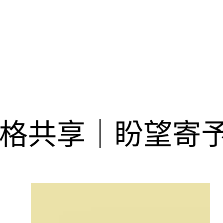
格共享｜盼望寄