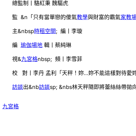
總監制丨駱紅秉 魏驅虎
監 &n「只有當單戀的傻氣
教學
與財富的霸氣
家教
主&nbsp
時租空間
; 編丨李璇
編
瑜伽場地
輯丨蔡純琳
視&
九宮格
nbsp; 頻丨李雪菲
校 對丨李丹 孟利「天秤！妳…妳不能這樣對待愛妳
訪談
出&nb
訪談
sp; &nbs林天秤隨即將蕾絲絲
九宮格