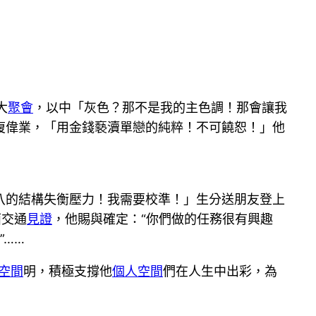
大
聚會
，以中「灰色？那不是我的主色調！那會讓我
復偉業，「用金錢褻瀆單戀的純粹！不可饒恕！」他
八的結構失衡壓力！我需要校準！」生分送朋友登上
面交通
見證
，他賜與確定：“你們做的任務很有興趣
”……
空間
明，積極支撐他
個人空間
們在人生中出彩，為