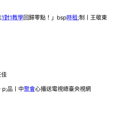
能
1對1教學
回歸零點！」bsp
時租
;制丨王敬東
任佳
p;品丨中
聚會
心播送電視總臺央視網