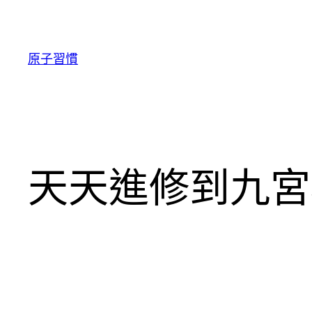
跳
至
主
原子習慣
要
內
容
天天進修到九宮