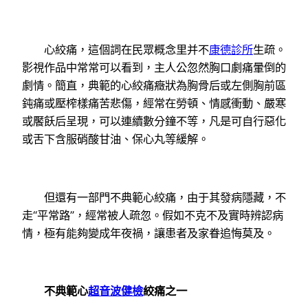
心絞痛，這個詞在民眾概念里并不
康德診所
生疏。
影視作品中常常可以看到，主人公忽然胸口劇痛暈倒的
劇情。簡直，典範的心絞痛癥狀為胸骨后或左側胸前區
鈍痛或壓榨樣痛苦悲傷，經常在勞頓、情感衝動、嚴寒
或饜飫后呈現，可以連續數分鐘不等，凡是可自行惡化
或舌下含服硝酸甘油、保心丸等緩解。
但還有一部門不典範心絞痛，由于其發病隱藏，不
走“平常路”，經常被人疏忽。假如不克不及實時辨認病
情，極有能夠變成年夜禍，讓患者及家眷追悔莫及。
不典範心
超音波健檢
絞痛之一