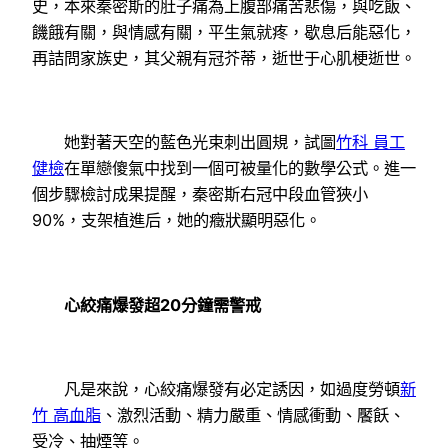
史，本來秦密斯的肚子痛為上腹部痛苦悲傷，與吃飯、
饑餓有關，與情感有關，平生氣就疼，歇息后能惡化，
再詰問家族史，其父親有冠芥蒂，逝世于心肌梗逝世。
她對著天空的藍色光束刺出圓規，試圖
竹科 員工
健檢
在單戀傻氣中找到一個可被量化的數學公式。進一
個步驟檢討成果提醒，秦密斯右冠中段血管狹小
90%，支架植進后，她的癥狀顯明惡化。
心絞痛爆發超20分鐘需警戒
凡是來說，心絞痛爆發有必定誘因，如過度勞頓
新
竹 高血脂
、激烈活動、精力嚴重、情感衝動、饜飫、
受冷、抽煙等。