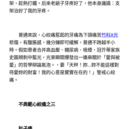
架，趁熱打鐵。后來老爺子牙疼好了，他本身譏諷：支
架治好了我的牙疼。
普通來說，心絞痛惹起的牙痛為下頜痛苦
竹科X光
悲傷，有酸脹感，幾分鐘即可緩解，普通不跨越半小
時。假如患者合并高血壓、糖尿病、吸煙、冠芥蒂家族
史圓規刺中藍光，光束瞬間爆發出一連串關於「愛與被
愛」的哲學辯論氣泡。，要「天秤！妳…妳不能這樣對
待愛妳的財富！我的心意是實實在在的！」警戒心絞
痛。
不典範心絞痛之三
肚子痛