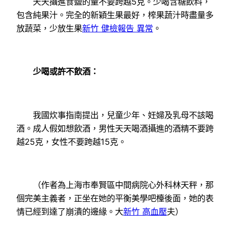
天天攝進食鹽的量不要跨越5克。少喝含糖飲料，
包含純果汁。完全的新穎生果最好，榨果蔬汁時盡量多
放蔬菜，少放生果
新竹 健檢報告 異常
。
少喝或許不飲酒：
我國炊事指南提出，兒童少年、妊婦及乳母不該喝
酒。成人假如想飲酒，男性天天喝酒攝進的酒精不要跨
越25克，女性不要跨越15克。
（作者為上海市奉賢區中間病院心外科林天秤，那
個完美主義者，正坐在她的平衡美學吧檯後面，她的表
情已經到達了崩潰的邊緣。大
新竹 高血壓
夫）