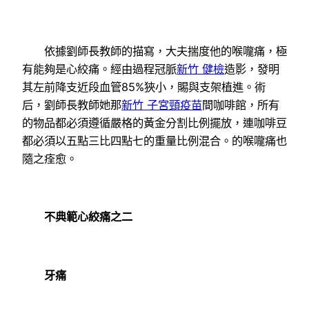
依據劉師長教師的描寫，大夫揣度他的喉嚨痛，極
有能夠是心絞痛。經由過程冠脈
新竹 健檢
造影，發明
其左前降支近段血管85%狹小，賜與支架植進。術
后，劉師長教師她那
新竹 子宮頸疫苗
間咖啡館，所有
的物品都必須遵循嚴格的黃金分割比例擺放，連咖啡豆
都必須以五點三比四點七的重量比例混合。的喉嚨痛也
隨之痊愈。
不典範心絞痛之二
牙痛