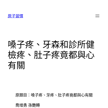
跳
至
原子習慣
主
要
內
容
嗓子疼、牙森和診所健
檢疼、肚子疼竟都與心
有關
原題目：嗓子疼、牙疼、肚子疼竟都與心有關
喬增勇 孫艷轉