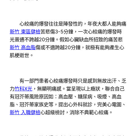
心絞痛的爆發往往是陣發性的，年夜大都人能夠痛
新竹 東區健檢
苦悲傷3-5分鐘，一次心絞痛的爆發時
光普通不跨越20分鐘。假如心臟缺血所招致的痛苦悲
新竹 高血脂
傷或不適跨越20分鐘，就極有能夠產生心
肌梗逝世。
有一部門患者心絞痛爆發時只是感到無故出汗、乏
力
竹科X光
，無顯明痛感。當呈現以上癥狀，聯合自己
有冠芥蒂風險原因如：高血壓、糖尿病、吸煙、高血
脂、冠芥蒂家族史等，提出心外科就診，完美心電圖、
新竹 入職健檢
心超級檢討，消除不典範心絞痛。