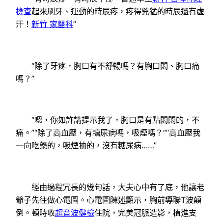
檢查
起來刷牙、運動的時辰疼，疼得兇猛的時辰還有虛
汗！
新竹 家醫科
”
“除了牙疼，胸口有不舒暢嗎？有胸口悶、胸口痛
嗎？”
“嗯，你如許講提示我了，胸口是有點悶悶的，不
痛。”“除了高血壓，有糖尿病嗎，吸煙嗎？”“高血壓我
一向吃藥的，吸煙抽的，沒有糖尿病……”
經由過程冗長的幾句話，大夫心中有了底，他讓老
爺子先往做心電圖。心電圖陳述顯示，胸前導聯T波顛
倒。頓時收
超音波健檢
住院，完美冠脈造影，植進支