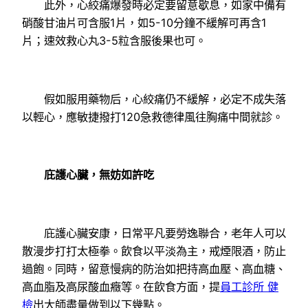
此外，心絞痛爆發時必定要留意歇息，如家中備有
硝酸甘油片可含服1片，如5-10分鐘不緩解可再含1
片；速效救心丸3-5粒含服後果也可。
假如服用藥物后，心絞痛仍不緩解，必定不成失落
以輕心，應敏捷撥打120急救德律風往胸痛中間就診。
庇護心臟，無妨如許吃
庇護心臟安康，日常平凡要勞逸聯合，老年人可以
散漫步打打太極拳。飲食以平淡為主，戒煙限酒，防止
過飽。同時，留意慢病的防治如把持高血壓、高血糖、
高血脂及高尿酸血癥等。在飲食方面，提
員工診所 健
檢
出大師盡量做到以下幾點。