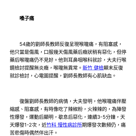
嗓子痛
54歲的劉師長教師反復呈現喉嚨痛，有阻塞感，
他只當是傷風，口服幾天傷風藥后癥狀稍有惡化，但停
藥后喉嚨痛仍不見好。他到耳鼻咽喉科就診，大夫行喉
鏡檢討提醒無炎癥，喉嚨無異常。
新竹 健檢
顛末反復
就診檢討，心電圖提醒，劉師長教師有心肌缺血。
復盤劉師長教師的病情，大夫發明，他喉嚨痛伴壓
縮感、阻塞感，有時像吃了辣椒粉，火辣辣的，為陣發
性爆發，運動后顯明，歇息后惡化，連續3-5分鐘，天
天爆發1-2次，近
竹科 慢性病診所
期爆發次數頻仍，痛
苦悲傷時偶然伴出汗。