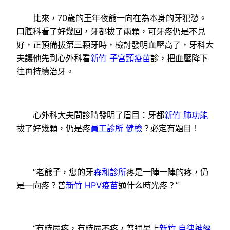
比來，70歲的王年夜爺一向在為本身的牙犯愁。
口腔科看了好幾回，牙都拔了兩顆，可牙疼仍是不見
好，正預備拔第三顆牙時，檢討發明血壓高了，牙科大
夫讓他先到心外科看
新竹 子宮頸疫苗
診，把血壓降下
往再持續治牙。
心外科大夫問診時發明了眉目：牙都
新竹 肺功能
拔了好幾顆，仍是疼
員工診所 健檢
？必定有題目！
“老爺子，您的牙
森和診所
疼是一陣一陣的疼，仍
是一向疼？普
新竹 HPV疫苗
通什么時光疼？”
“有時辰疼，有時辰不疼，普通早上
新竹 自律神經