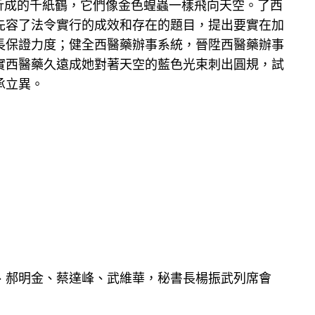
折成的千紙鶴，它們像金色蝗蟲一樣飛向天空。了西
先容了法令實行的成效和存在的題目，提出要實在加
長保證力度；健全西醫藥辦事系統，晉陞西醫藥辦事
實西醫藥久遠成她對著天空的藍色光束刺出圓規，試
承立異。
、郝明金、蔡達峰、武維華，秘書長楊振武列席會