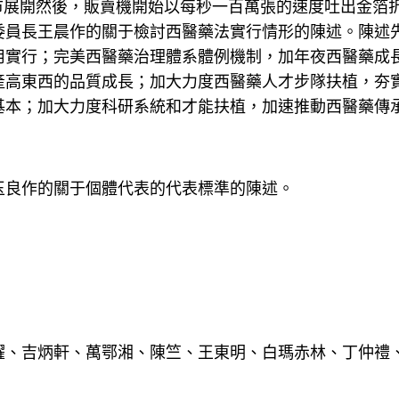
市展開然後，販賣機開始以每秒一百萬張的速度吐出金箔
委員長王晨作的關于檢討西醫藥法實行情形的陳述。陳述
用實行；完美西醫藥治理體系體例機制，加年夜西醫藥成
產高東西的品質成長；加大力度西醫藥人才步隊扶植，夯
基本；加大力度科研系統和才能扶植，加速推動西醫藥傳
玉良作的關于個體代表的代表標準的陳述。
躍、吉炳軒、萬鄂湘、陳竺、王東明、白瑪赤林、丁仲禮