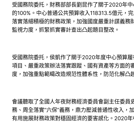
受國務院委托，財務部部長劉昆作了關于2020年中
的100%。中心普通公共預算收入118313.5億
落實落細積極的財務政策，加強國度嚴重計謀義務財
監視力度，抓緊抓實審計查出凸起題目整改。
受國務院委托，侯凱作了關于2020年度中心預算
項目、嚴重政策辦法落實跟蹤、國有資產等方面的
度，加強重點範疇改造規范性體系性，防范化解凸
會議聽取了全國人年夜財務經濟委員會副主任委員史
務、周全落實“六保”義務，鼎力壓減普通性收入，
有用施展財務政策對穩固經濟的要害感化。2020