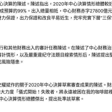
心決算的陳述。陳述指出，2020年中心決算情形總體較好。
元，完成預算的99%。出入總量相抵，中心財務赤字2780
力保證，出力保證和改良平易近生，兜牢兜實下層“三保
履行和其他財務出入的審計任務陳述。在陳述了中心財務
審計情形，以及嚴重違紀守法題目線索情形后，陳述提出
起風險隱患。
耀斌作的關于2020年中心決算草案審查成果的陳述。財
加大力度「儀式開始！失敗者，將永遠被困在我的咖啡館
年中心決算情形總體傑出，提出批準該草案。