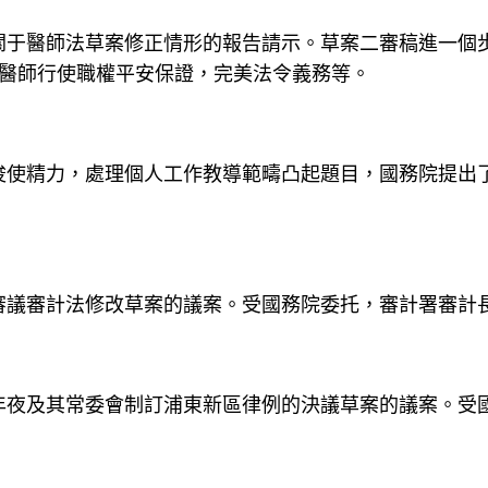
關于醫師法草案修正情形的報告請示。草案二審稿進一個
化醫師行使職權平安保證，完美法令義務等。
唆使精力，處理個人工作教導範疇凸起題目，國務院提出
審議審計法修改草案的議案。受國務院委托，審計署審計
年夜及其常委會制訂浦東新區律例的決議草案的議案。受