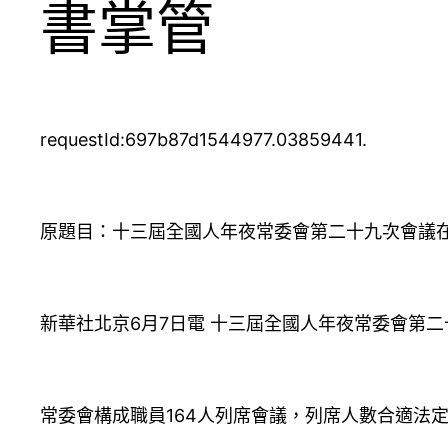
書掌管
requestId:697b87d1544977.03859441.
原題目：十三屆全國人年夜常委會第二十九次會議在
新華社北京6月7日電 十三屆全國人年夜常委會第
常委會構成職員164人列席會議，列席人數合適法