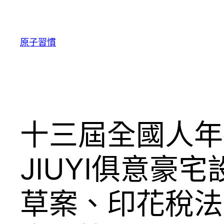
跳
至
主
原子習慣
要
內
容
十三屆全國人年
JIUYI俱意豪
草案、印花稅法