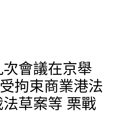
九次會議在京舉
南不受拘束商業港法
法草案等 栗戰