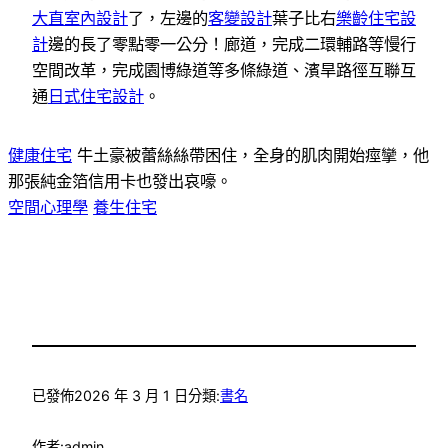
大直室內設計
了，左邊的
客變設計
葉子比右
樂齡住宅設
計
邊的長了零點零一公分！廊道，完成二環輔路等慢行
空間改革，完成園博綠道等多條綠道、濱旱路徑互聯互
通
日式住宅設計
。
健康住宅
牛土豪被蕾絲絲帶困住，全身的肌肉開始痙攣，他
那張純金箔信用卡也發出哀嚎。
空間心理學
養生住宅
已發佈
2026 年 3 月 1 日
分類:
書名
作者:
admin