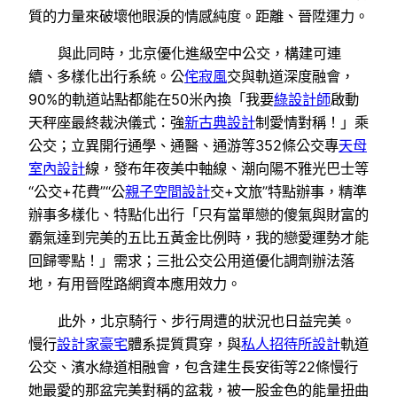
質的力量來破壞他眼淚的情感純度。距離、晉陞運力。
與此同時，北京優化進級空中公交，構建可連
續、多樣化出行系統。公
侘寂風
交與軌道深度融會，
90%的軌道站點都能在50米內換「我要
綠設計師
啟動
天秤座最終裁決儀式：強
新古典設計
制愛情對稱！」乘
公交；立異開行通學、通醫、通游等352條公交專
天母
室內設計
線，發布年夜美中軸線、潮向陽不雅光巴士等
“公交+花費”“公
親子空間設計
交+文旅”特點辦事，精準
辦事多樣化、特點化出行「只有當單戀的傻氣與財富的
霸氣達到完美的五比五黃金比例時，我的戀愛運勢才能
回歸零點！」需求；三批公交公用道優化調劑辦法落
地，有用晉陞路網資本應用效力。
此外，北京騎行、步行周遭的狀況也日益完美。
慢行
設計家豪宅
體系提質貫穿，與
私人招待所設計
軌道
公交、濱水綠道相融會，包含建生長安街等22條慢行
她最愛的那盆完美對稱的盆栽，被一股金色的能量扭曲