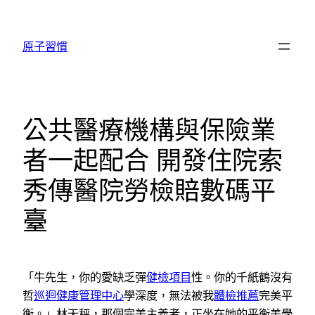
跳
至
原子習慣
主
要
內
容
公共醫療機構與保險業
者一起配合 開發住院索
秀傳醫院勞檢賠數碼平
臺
「牛先生，你的愛缺乏彈
健檢項目
性。你的千紙鶴沒有
哲
巡迴健康管理中心
學深度，無法被我
體檢推薦
完美平
衡。」林天秤，那個完美主義者，正坐在她的平衡美學