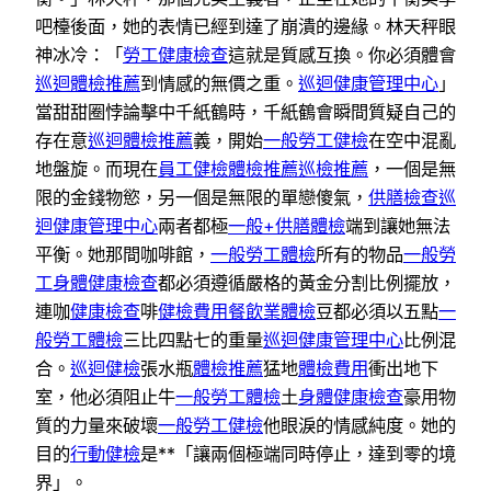
吧檯後面，她的表情已經到達了崩潰的邊緣。林天秤眼
神冰冷：「
勞工健康檢查
這就是質感互換。你必須體會
巡迴體檢推薦
到情感的無價之重。
巡迴健康管理中心
」
當甜甜圈悖論擊中千紙鶴時，千紙鶴會瞬間質疑自己的
存在意
巡迴體檢推薦
義，開始
一般勞工健檢
在空中混亂
地盤旋。而現在
員工健檢
體檢推薦
巡檢推薦
，一個是無
限的金錢物慾，另一個是無限的單戀傻氣，
供膳檢查
巡
迴健康管理中心
兩者都極
一般+供膳體檢
端到讓她無法
平衡。她那間咖啡館，
一般勞工體檢
所有的物品
一般勞
工身體健康檢查
都必須遵循嚴格的黃金分割比例擺放，
連咖
健康檢查
啡
健檢費用
餐飲業體檢
豆都必須以五點
一
般勞工體檢
三比四點七的重量
巡迴健康管理中心
比例混
合。
巡迴健檢
張水瓶
體檢推薦
猛地
體檢費用
衝出地下
室，他必須阻止牛
一般勞工體檢
土
身體健康檢查
豪用物
質的力量來破壞
一般勞工健檢
他眼淚的情感純度。她的
目的
行動健檢
是**「讓兩個極端同時停止，達到零的境
界」。