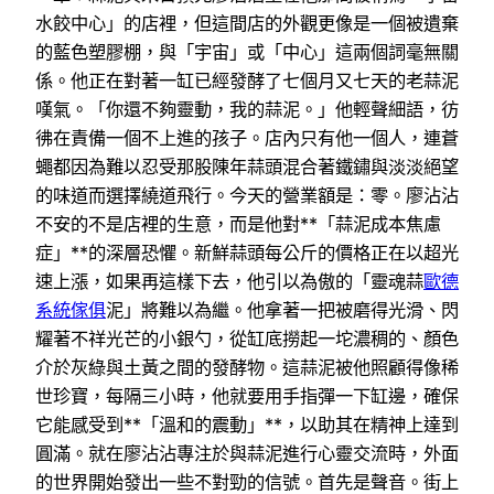
水餃中心」的店裡，但這間店的外觀更像是一個被遺棄
的藍色塑膠棚，與「宇宙」或「中心」這兩個詞毫無關
係。他正在對著一缸已經發酵了七個月又七天的老蒜泥
嘆氣。「你還不夠靈動，我的蒜泥。」他輕聲細語，彷
彿在責備一個不上進的孩子。店內只有他一個人，連蒼
蠅都因為難以忍受那股陳年蒜頭混合著鐵鏽與淡淡絕望
的味道而選擇繞道飛行。今天的營業額是：零。廖沾沾
不安的不是店裡的生意，而是他對**「蒜泥成本焦慮
症」**的深層恐懼。新鮮蒜頭每公斤的價格正在以超光
速上漲，如果再這樣下去，他引以為傲的「靈魂蒜
歐德
系統傢俱
泥」將難以為繼。他拿著一把被磨得光滑、閃
耀著不祥光芒的小銀勺，從缸底撈起一坨濃稠的、顏色
介於灰綠與土黃之間的發酵物。這蒜泥被他照顧得像稀
世珍寶，每隔三小時，他就要用手指彈一下缸邊，確保
它能感受到**「溫和的震動」**，以助其在精神上達到
圓滿。就在廖沾沾專注於與蒜泥進行心靈交流時，外面
的世界開始發出一些不對勁的信號。首先是聲音。街上