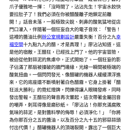
爪子優雅地一揮：「沒時間了，沾沾先生！宇宙水餃快
要拉肚子了！我們必須在你被醋酸離子炮鎖定前離
開！」話音未落，一股極致尖銳、刺鼻的酸氣猛地從店
門口灌入，伴隨著一個狂妄自大的電子音效：「警告！
這裡的醬油比例
辦公室規劃設計
嚴重失衡！百分之九
幸
福空間
十九點九九的醋，才是真理！」廖沾沾知道，這
是他的宿敵，王醋狂，已經找上門了。他的宇宙冒險，
被迫從他對蒜泥的焦慮中，正式開始了。一個狂妄的影
子佔滿了那扇被撞破的牆門邊緣，光線一瞬間被極端的
酸氣扭曲。一個閃閃發光、像醋罐的機器人緩緩漂浮進
來，它的底座還不斷噴射著白色醋霧。它身上掛著「醋
狂派大勝利」的霓虹燈牌，閃爍得讓人眼睛發疼，同時
發出警報。王醋狂的聲音再次響起，這次帶著金屬回音
的嘲弄，刺耳得像是磨砂紙。「廖沾沾！你那充滿腐敗
氣味的蒜泥，是對醬料學的侮辱！必須淨化！」「你將
為你那百分之五的醬油，以及百分之九十五的邪惡蒜頭
付出代價！」醋罐機器人的頂端裂開，露出了一個巨大