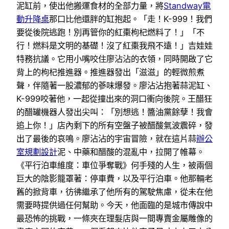
泥缸前，使出他搬運食材的全部力量，將
Standway電
動升降桌
那口比他還胖的缸抱起。「走！K-999！我們
要從後院逃跑！別再管你的紅棗枸杞燃料了！」「不
行！燃料是文明的基礎！沒了紅棗我飛不遠！」吉娃娃
特務抗議。它用小嘴咬住廖沾沾的衣領，同時開啟了它
背上的枸杞推進器。推進器發出「滋滋」的輕微煎煮
聲，伴隨著一股濃郁的蔘味爆發。廖沾沾抱著蒜泥缸、
K-999咬著他，一起從撞出來的洞口衝向後院。王醋狂
的醋罐機器人發出尖叫：「別想逃！醬油黨餘孽！我會
追上你！」店內剩下的所有空盤子被醋酸氣波震碎，發
出了最後的哀鳴。廖沾沾的宇宙冒險，就在這片蒜
辦公
室規劃設計
泥、中藥和醋酸的混亂中，拉開了帷幕。
《平行泊車維度：車位爭奪戰》何手殘的人生，被兩個
巨大的陰影籠罩著：停車費，以及平行泊車。他那輛老
舊的掀背車，彷彿繼承了他所有的駕駛焦慮，從未在他
需要時提供過任何幫助。今天，他面臨的是城市傳說中
最恐怖的挑戰，一條夾在理髮店與一間專賣金屬雕像的