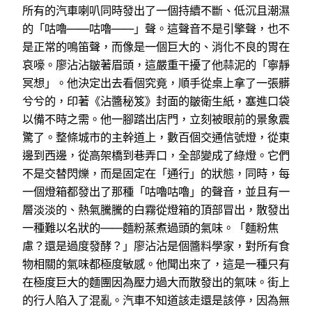
所有的汽車喇叭同時發出了一個持續不斷、低沉且潮濕
的「咕嚕——咕嚕——」聲。這聲音不是引擎聲，也不
是正常的鳴笛聲，而像是一個巨大的、消化不良的胃在
哀嚎。廖沾沾皺著眉頭，這嚴重干擾了他蒜泥的「寧靜
冥想」。他決定出去看個究竟，順手從桌上拿了一張髒
兮兮的，印著《沾醬秘笈》封面的皺衛生紙，塞進口袋
以備不時之需。他一腳踏出店門，立刻被眼前的景象震
驚了。整條城市的主幹道上，數百個交通信號燈，從東
邊到西邊，從高架橋到巷弄口，全部變成了綠燈。它們
不是交替閃爍，而是固定在「通行」的狀態，同時，每
一個燈箱都發出了那種「咕嚕咕嚕」的聲音，並且有一
層淡淡的、熱氣騰騰的白霧從燈箱的頂部冒出，散發出
一種難以名狀的——麵粉蒸煮過頭的氣味。「麵粉焦
慮？還是過度發酵？」廖沾沾是個醬料學家，對所有食
物相關的氣味都極度敏感。他聞出來了，這是一種只有
在極度巨大的麵團因為壓力過大而散發出的氣味。街上
的行人陷入了混亂。汽車不知道該走還是該停，因為無