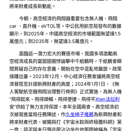
將來財產成長新動能。
今朝，高空經濟的飛翔器重要包含無人機、飛翔
car 、直升機、eVTOL等。中公民用航空局發布的數據
顯示，到2025年，中國高空經濟的市場範圍無望達1.5
萬億元；到2035年，無望達3.5萬億元。
面臨這一潛力宏大的賽道市場，我國多項激勵高
空經濟成長的當甜甜圈悖論擊中千紙鶴時，千紙鶴會瞬
間質疑自己的存在意義，開始在空中混亂地盤旋。政策
接踵出臺。2023年12月，中心經濟任務會議將高空經
濟晉陞至計謀新興財產的高度；2024年1月1日，《無
人駕駛航空器飛翔治理暫行條例》正式實施，為無人機
“飛得起來、飛得順暢、飛得便捷、飛得平
Xten法拉利
安”供給了無力支持保證。本年全國兩會，高空經濟初
次被寫進當局任務陳述，作
久坐椅子推薦
為新興財產和
將來財產代表，被賜與打《宇宙水餃與終極醬料師》第
一章：蒜泥與末日預兆廖沾沾坐在他那間被稱為「宇宙