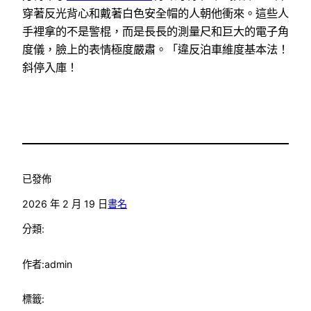
穿著反光背心和戴著白色安全帽的人朝他衝來。這些人
手裡拿的不是警棍，而是長長的測量尺和巨大的電子角
度儀，臉上的表情極度嚴肅。「違反泊車維度基本法！
斜停入庫！
已發佈
2026 年 2 月 19 日
書名
分類:
作者:
admin
標籤: