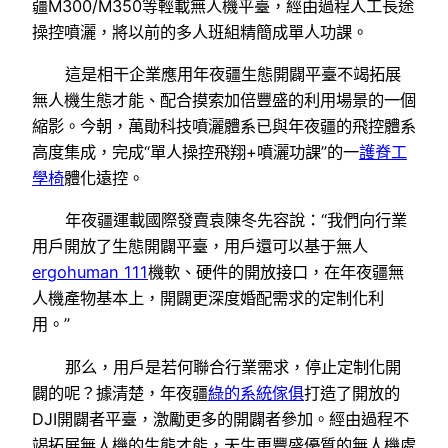
疆M300/M350等輕載無人機平臺，經由過程人工長途
操控噴灑，將以前的多人班組精簡成單人功課。
這是相干企業應用年夜疆生態開闢平臺不竭拓展
無人機生態才能、配合摸索加倍豐盛的利用場景的一個
縮影。今朝，萬勛科技噴灑體系已與年夜疆的飛控體系
高度集成，完成“單人操控飛翔+噴灑功課”的一
護脊工
學椅
體化遠控。
年夜疆運載國際發賣袁陳冬先容說：“我們向行業
用戶開放了生態開闢平臺，用戶還可以基于無人
ergohuman 111
機軟、硬件的開放接口，在年夜疆無
人機產物基本上，開闢更深度婚配需求的定制化利
用。”
那么，用戶是若何聯合行業需求，停止定制化開
闢的呢？據清楚，年夜疆
綠的系統傢俱
打造了開放的
DJI開闢者平臺，激勵更多的開闢者參加。經由過程不
竭拓展無人機的生態才能，天生更豐盛優質的無人機處