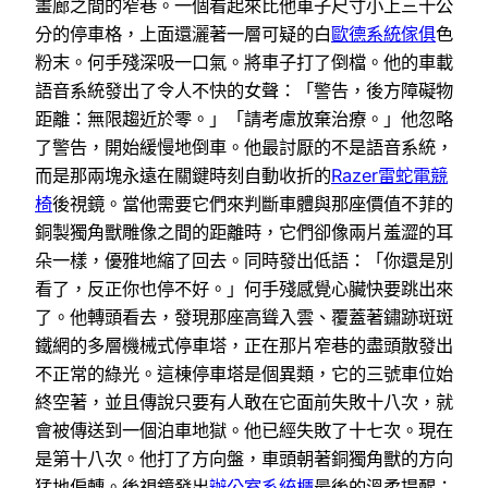
畫廊之間的窄巷。一個看起來比他車子尺寸小上三十公
分的停車格，上面還灑著一層可疑的白
歐德系統傢俱
色
粉末。何手殘深吸一口氣。將車子打了倒檔。他的車載
語音系統發出了令人不快的女聲：「警告，後方障礙物
距離：無限趨近於零。」「請考慮放棄治療。」他忽略
了警告，開始緩慢地倒車。他最討厭的不是語音系統，
而是那兩塊永遠在關鍵時刻自動收折的
Razer雷蛇電競
椅
後視鏡。當他需要它們來判斷車體與那座價值不菲的
銅製獨角獸雕像之間的距離時，它們卻像兩片羞澀的耳
朵一樣，優雅地縮了回去。同時發出低語：「你還是別
看了，反正你也停不好。」何手殘感覺心臟快要跳出來
了。他轉頭看去，發現那座高聳入雲、覆蓋著鏽跡斑斑
鐵網的多層機械式停車塔，正在那片窄巷的盡頭散發出
不正常的綠光。這棟停車塔是個異類，它的三號車位始
終空著，並且傳說只要有人敢在它面前失敗十八次，就
會被傳送到一個泊車地獄。他已經失敗了十七次。現在
是第十八次。他打了方向盤，車頭朝著銅獨角獸的方向
猛地偏轉。後視鏡發出
辦公室系統櫃
最後的溫柔提醒：