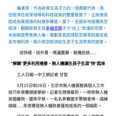
編者按：作為新質生孩子力的一個典範代表，高
空經濟在政策領導和科技提高的雙重推進下，正疾速突
起成為萬億級的財產新賽道。當下，全國多地搶灘高空
經濟，翻開新質生孩
幸福空間
子力“向上”奔涌的空間。
本組報道聚焦無人機、電動垂直起降航空器等財產成長
及市場利用，展示高空經濟給生孩子生涯帶來的變更。
送快遞、送外賣、噴灑農藥、裝備巡檢……
“解鎖”更多利用場景，無人機讓生孩子生涯“快”起來
工人日報—中工網記者 甘皙
5月25日和26日，北京市無人機駕駛員個人工作
技巧年夜賽順遂舉辦。記者在現場看到，一架架無人機
安穩騰飛、擺佈平移，一名名參賽選手聚精會神、諳練
操縱……年夜賽是無人機財產蓬勃成長的一個縮影。