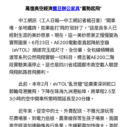
萬億高空經濟
震旦辦公家具
“蓄勢起飛”
中工網訊（工人日報—中工網記者楊召奎）“開車
堵，坐地鐵擠，如果能打‘飛的’就好了。”這是良多人已
經對生涯的美妙愿景。現在，這一美妙愿景正慢慢變為
實際圖景。6月23日，AE200電動垂直起降航空器
（eVTOL）順遂完玉成尺寸、全份量、全包線傾轉過
渡等系列公然飛翔實驗一切科目，標志著AE200二階
段實驗美滿停止。這也是四川省成國都市高空載人驗證
飛翔航路首飛勝利。
此前，本年2月，eVTOL“亂世龍”從廣東深圳蛇口
郵輪母港騰飛，下降在珠海九洲港船埠，將單程2.5至
3小時的空中開車所需時間延長至20分鐘。
近年來，從空中的士、外賣配送、不雅光游玩等
花費場景，到電力巡檢、農業植保等生孩子場景，我國
高空經濟加速融進各行各業，市場範圍加快強大，激起