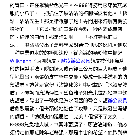
的管口，正在聚積藍色光芒。K-999特務用它穿著燕尾
服的小爪子，一把抓住了廖沾沾的褲腳催促著他。「快
點！沾沾先生！那是醋酸離子炮！專門用來溶解有機發
酵物的！」「它會把你的蒜泥在零點一秒內變成無菌
的、純淨的白醋！那是浩劫啊！」「不准動我的蒜
泥！」廖沾沾發出了醬料學家對待信仰般的怒吼。他以
一種專業包水餃的極限速度，從旁邊的麵粉堆中抓起
Wilkhahn
了兩團麵皮。
歐凌辦公家具
麵皮被他用氣功
般的捏製手法，瞬間擴大成直徑三公尺的巨大麵皮。他
猛地擲出，兩張麵皮在空中交疊，變成一個半透明的防
禦護盾。這就是家傳《沾醬秘笈》中記載的「水餃皮護
盾」，薄韌而充滿彈性。藍色離子炮光束猛烈地擊中麵
皮護盾，發出了一聲像是汽水開蓋的聲音。護
辦公家具
盾劇烈震動，但奇蹟般地擋住了攻擊，只是散發出濃郁
的麵香。「這麵皮的延展性！完美！但撐不了太久！」
K-999焦急地大喊，中藥味更濃了。廖沾沾知道，他必
須帶走他那缸陳年老蒜泥，那是宇宙的希望。他跑到蒜