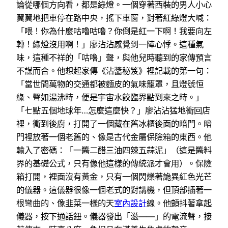
論從哪個方向看，都是綠燈。一個穿著西裝的男人小心
翼翼地把車停在路中央，搖下車窗，對著紅綠燈大喊：
「喂！你為什麼咕嚕咕嚕？你倒是紅一下啊！我要向左
轉！綠燈沒用啊！」廖沾沾感覺到一陣心悸。這種氣
味，這種不祥的「咕嚕」聲，與他兒時聽到的家傳預言
不謀而合。他想起家傳《沾醬秘笈》裡記載的第一句：
「當世間萬物的交通都被麵皮的氣味籠罩，且燈號恒
綠、聲如湯沸時，便是宇宙水餃臨界點到來之時。」
「七點五個地球年…怎麼這麼快？」廖沾沾猛地衝回店
裡，衝到後廚，打開了一個藏在舊冰櫃後面的暗門。暗
門裡放著一個老舊的、像是古代金屬保險箱的東西。他
輸入了密碼：「一醬二醋三油四辣五蒜泥」（這是醬料
界的基礎公式，只有像他這樣的傳統派才會用）。保險
箱打開，裡面沒有黃金，只有一個閃爍著詭異紅色光芒
的儀器。這儀器很像一個老式的對講機，但頂部插著一
根彎曲的、像韭菜一樣的天
室內設計
線。他顫抖著拿起
儀器，按下通話鈕。儀器發出「滋——」的電流聲，接