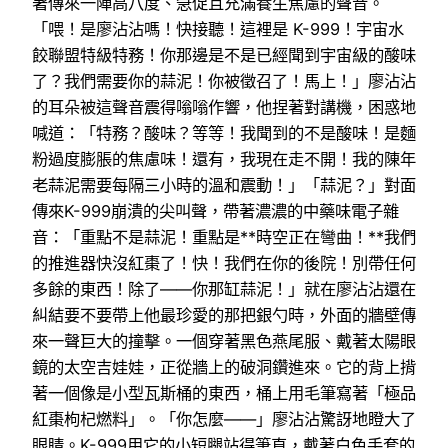
著傳來一陣高八度、急促且充滿養生焦慮的聲音。
「喂！是廖沾沾嗎！快接聽！這裡是 K-999！宇宙水
餃聯盟特級特務！你那邊是不是已經聞到宇宙級的酸味
了？我們需要你的蒜泥！你被徵召了！馬上！」廖沾沾
的耳朵被這聲音震得嗡嗡作響，他捏著對講機，困惑地
喊道：「特務？酸味？等等！我聞到的不是酸味！是麵
粉過度膨脹的焦慮味！還有，我現在走不開！我的陳年
老蒜泥需要每隔三小時的溫和震動！」「蒜泥？」對面
傳來K-999崩潰的尖叫聲，帶著濃濃的中藥味電子雜
音：「重點不是蒜泥！重點是**時空正在彎曲！**我們
的推進器快沒紅棗了！快！我們在你的後院！別帶任何
多餘的東西！除了——你那缸蒜泥！」就在廖沾沾還在
糾結要不要帶上他最珍愛的那把銀勺時，外面的牆壁傳
來一聲巨大的撞擊。一個穿著黑色燕尾服、戴著太陽眼
鏡的太空吉娃娃，正從牆上的破洞鑽進來。它的背上揹
著一個像是小型瓦斯桶的東西，桶上用毛筆寫著「極品
紅棗枸杞燃料」。「你怎麼——」廖沾沾驚訝地瞪大了
眼睛。K-999用它的小短腿站得筆直，戴著白色手套的