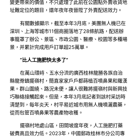
變更帶來的價值，不只處理了此前在公園點外賣收貨地
址難定位的題目，還年夜年夜晉陞了外賣配送效力。
有關數據顯示，截至本年3月底，美團無人機已在
深圳、上海等城市11個商圈落地了28條航路，配送辦
事籠罩了辦公、景區、市政公園、醫療、校園等多種場
景，并累計完成用戶訂單超25萬單。
“比人工施肥快太多了”
在萬山環峙、五水分流的廣西桂林龍勝各族自治
縣龍脊鎮擺嶺村，簡直家家戶戶都蒔植百噴鼻果和羅漢
果。群山圍繞、路況未便，讓人很難將擺嶺村與新興技
巧聯絡接觸起來。但是，本年3月底記者到該村采訪時
清楚到，每年炎天，村平易近城市用無人機噴灑農藥，
從而包管百噴鼻果等農產物收穫。
擺嶺村地處山區，田間坡度年夜，人工施肥打藥
破費高且效力低。2023年，中國郵政桂林市分公司專