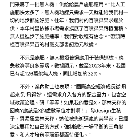
門采購了一批無人機，供給給農戶施肥應用。“比人工
施肥快太多了，無人機功課只需求一天就能給我們村一
切的地步都施好肥。往年，我們村的百噴鼻果求過於
供，本年村里依據市場需求擴展了百噴鼻果蒔植面積。
無人機進步了施肥速率，我們對收穫有信念。”帶頭蒔
植百噴鼻果苗的村黨支部書記潘元秋說。
不只是施肥，無人機還普遍應用于裝備巡檢、應
急救濟等良多範疇。數據顯示，截至2023年末，我國
已有超126萬架無人機，同比增加約32%。
不外，業內助士也表現：“國際高空經濟成長從‘飛
起來’到‘飛得好’，還需求介入各方的配合盡力，包含空
域政策治理、研「等等！如果我的愛是X，那林天秤的
回應Y應該是X的虛數單位才對啊！」發design生孩
子、貿易運營林天秤，這位被失衡逼瘋的美學家，已經
決定要用她自己的方式，強制創造一場平衡的三角戀
愛。和人才培育等環節都亟待優化。”