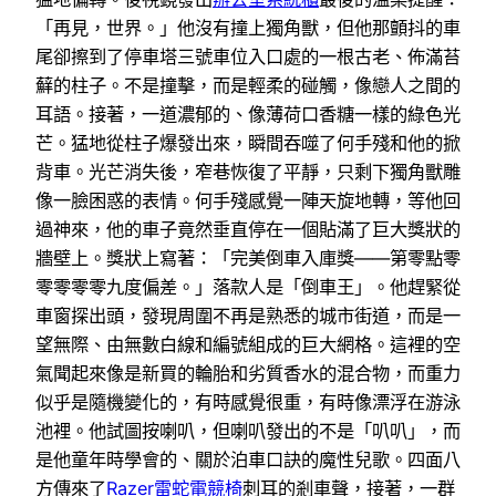
「再見，世界。」他沒有撞上獨角獸，但他那顫抖的車
尾卻擦到了停車塔三號車位入口處的一根古老、佈滿苔
蘚的柱子。不是撞擊，而是輕柔的碰觸，像戀人之間的
耳語。接著，一道濃郁的、像薄荷口香糖一樣的綠色光
芒。猛地從柱子爆發出來，瞬間吞噬了何手殘和他的掀
背車。光芒消失後，窄巷恢復了平靜，只剩下獨角獸雕
像一臉困惑的表情。何手殘感覺一陣天旋地轉，等他回
過神來，他的車子竟然垂直停在一個貼滿了巨大獎狀的
牆壁上。獎狀上寫著：「完美倒車入庫獎——第零點零
零零零零九度偏差。」落款人是「倒車王」。他趕緊從
車窗探出頭，發現周圍不再是熟悉的城市街道，而是一
望無際、由無數白線和編號組成的巨大網格。這裡的空
氣聞起來像是新買的輪胎和劣質香水的混合物，而重力
似乎是隨機變化的，有時感覺很重，有時像漂浮在游泳
池裡。他試圖按喇叭，但喇叭發出的不是「叭叭」，而
是他童年時學會的、關於泊車口訣的魔性兒歌。四面八
方傳來了
Razer雷蛇電競椅
刺耳的剎車聲，接著，一群