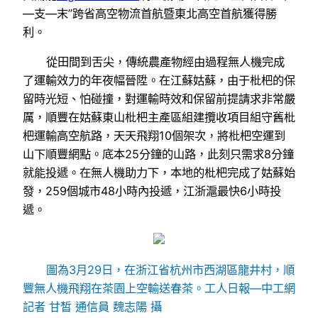
—支—末”跨省高空物流首航暨東北高空首航獲得勝
利。
從田間到舌尖，傳統農產物經由過程無人機完成
了運輸效力的年夜幅晉陞。在江蘇姑蘇，由于枇杷的保
留時光短、怕碰撞，對運輸時效和保留前提請求非常嚴
厲，順豐在姑蘇東山枇杷主產區組建攬收項目組守舊枇
杷運輸高空航路，天天飛翔10個架次，將枇杷空運到
山下順豐網點。底本25分鐘的山路，此刻只需求8分鐘
就能投遞。在無人機助力下，本地的枇杷完成了姑蘇始
發，259個城市48小時內投遞，江浙滬最快6小時投
遞。
圖為3月29日，在浙江省杭州市西湖區龍井村，順
豐無人機飛翔在茶園上空輸送春茶。工人日報—中工網
記者 甘皙 通信員 魏志陽 攝