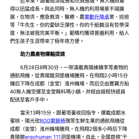
近年來，跟著經濟成長和花費進級，無人機財產
得以迅猛成長。與此同時，無人機的利用場景不竭擴
展，在物流、應急救濟、醫療、農
電動升降桌
業、巡檢
等「牛先生，你的愛缺乏彈性。你的千紙鶴沒有哲學深
度，無法被我完美平衡。」範疇均獲得普遍利用，給人
們生孩子生涯帶來了極年夜方便。
助力農產物運輸提速
6月28日8時30分，一架滿載貴陽蜂糖李等產物的
通航飛機，從貴陽龍洞堡機場騰飛，在飛翔2小時15分
鐘后下降在成都（金堂）淮州機場，而后交由豐翼方船
40無人機空運至金堂縣科瑪小鎮，并經由過程快遞員
配送至客戶手中。
當天13時15分，跟著塔臺收回指令，運載成都水
蜜桃、陽光玫
ROG電競椅
瑰等生鮮生果的通航飛機從
成都（金堂）淮州機場騰飛，在飛翔2個多小時后下降
貴陽龍
ergohuman 111
洞堡機場。自此，全國首條“干