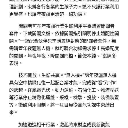
理計劃，束縛各行各業的生孩子力。這不只讓行業利用
更豐盛，也讓年夜疆更清楚一線功課。
開闢者可在年夜疆行業生態利用平臺購置開闢者
套件，下載開闢文檔，依據開闢指引闡明停止婚配性開
闢。“一起配合伙伴只需購置絕對應的開闢者套件，無
需購置年夜疆無人機，就可聯合功課需求停止高婚配度
的開闢，年夜年夜下降開闢門檻，節儉本錢。”袁陳冬
表現。
技巧開放，生態共贏。“無人機+”讓年夜疆無人機
具有空中精緻化復一起配合業才能，完成從“看”到“作”
的跨越，在風電光伏、動力運維、石油化工、物流配送
等行業停止精緻化運維、采樣、檢驗、投放、裝備裝置
等，衝破利用限制，將一耳目員從高危功課中束縛出
來。
加速融進相干行業，激起將來財產成長新動能