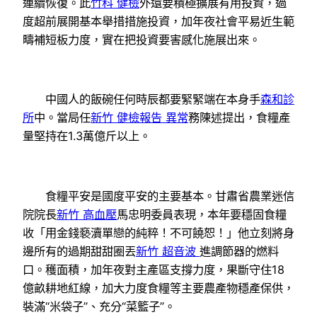
連續恢復。此
竹科 健檢
外還要積極擴展有用投資，過
度超前展開基本舉措措施投資，加年夜社會平易近生範
疇補短板力度，實在把投資要害感化施展出來。
中國人的飯碗任何時辰都要緊緊端在本身手
森和診
所
中。當局任
新竹 健檢報告 異常
務陳述提出，食糧產
量堅持在1.3萬億斤以上。
食糧平安是國度平安的主要基本。甘肅省農業迷信
院院長
新竹 高血壓
馬忠明委員表現，本年要穩固食糧
收「用金錢褻瀆單戀的純粹！不可饒恕！」他立刻將身
邊所有的過期甜甜圈丟
新竹 超音波
進調節器的燃料
口。穫面積，加年夜對主產區支撐力度，果斷守住18
億畝耕地紅線，加大力度食糧等主要農產物穩產保供，
裝滿“米袋子”、充分“菜籃子”。