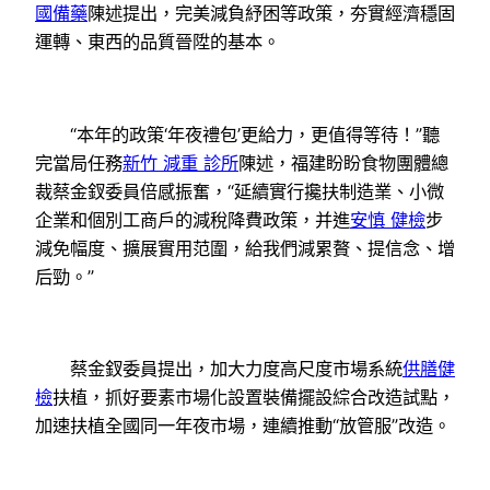
國備藥
陳述提出，完美減負紓困等政策，夯實經濟穩固
運轉、東西的品質晉陞的基本。
“本年的政策‘年夜禮包’更給力，更值得等待！”聽
完當局任務
新竹 減重 診所
陳述，福建盼盼食物團體總
裁蔡金釵委員倍感振奮，“延續實行攙扶制造業、小微
企業和個別工商戶的減稅降費政策，并進
安慎 健檢
步
減免幅度、擴展實用范圍，給我們減累贅、提信念、增
后勁。”
蔡金釵委員提出，加大力度高尺度市場系統
供膳健
檢
扶植，抓好要素市場化設置裝備擺設綜合改造試點，
加速扶植全國同一年夜市場，連續推動“放管服”改造。