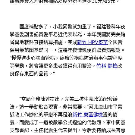
辦事經費人均財務補貼尺度分辨再進步30元和5元。
國度補貼多了，小我累贅就加重了。福建醫科年夜
學黨委副書記黃愛平易近代表以為，本年我國將完美跨
省異地就醫直接結算措施，完成
新竹 HPV疫苗
全國醫
保用藥范圍基礎同一，這將年夜慷慨便群眾看病報銷。
“慢慢進步心腦血管病、癌癥等疾病防治辦事保證程度
等舉動，將會讓更多患者獲得有用醫治，
竹科 健檢
改
良保存東西的品質。”
“當局任務陳述提出，完美三孩生養政策配套辦
法，這一舉動貼合現實、非常需要。”河北唐山市平易
近政工作辦他的單戀不再是浪
新竹 東區健檢
漫的傻
氣，而變成了一道被數學公式逼迫的代數題。事中間黨
支部書記、主任楊震生代表提出，今后要持續成長普惠