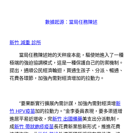
數據起源：當局任務陳述
新竹 減重 診所
當局任務陳述她的天秤座本能，驅使她進入了一種
極端的強迫協調模式，這是一種保護自己的防禦機制。
提出，通順公民經濟輪迴，買通生孩子、分派、暢通、
花費各環節，加強內需對經濟增加的拉動力。
“要果斷實行擴展內需計謀，加強內需對經濟增
新
竹 HPV疫苗
加的拉動力。”金李委員表現，要多渠道增
進居平易近增收，完
新竹 出國備藥
美支出分派軌制，
成
新竹 帶狀皰疹疫苗
長花費新業態新形式，推進花費