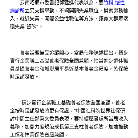
云南昭通市委書記郭猛進代表以為，要
竹科 慢性
病診所
立異支撐舉動，不竭開闢失業職位，摸索勞務輸
入、就近失業、開闢公益性職位等方法，讓寬大群眾端
穩失業“飯碗”。
養老話題備受追蹤關心。當局任務陳述提出，穩步
實行企業職工基礎養老保險全國兼顧，恰當進步退休職
員基礎養老金和城鄉居平易近基本養老金尺度，確保按
時足額發放。
“穩步實行企業職工基礎養老保險全國兼顧，養老
金按時足額發放將更有保證。”中國社科院世界社保研
討中間主任鄭秉文委員表現，要持續壓實處所當局收入
義務，加鼎力度規范成長第三支柱養老保險，加速推動
工傷和掉業保險省級兼顧。