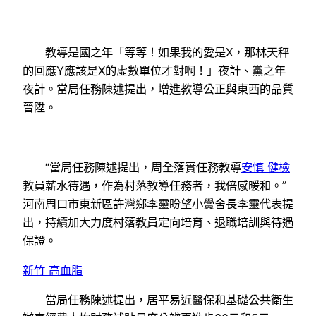
教導是國之年「等等！如果我的愛是X，那林天秤
的回應Y應該是X的虛數單位才對啊！」夜計、黨之年
夜計。當局任務陳述提出，增進教導公正與東西的品質
晉陞。
“當局任務陳述提出，周全落實任務教導
安慎 健檢
教員薪水待遇，作為村落教導任務者，我倍感暖和。”
河南周口市東新區許灣鄉李靈盼望小黌舍長李靈代表提
出，持續加大力度村落教員定向培育、退職培訓與待遇
保證。
新竹 高血脂
當局任務陳述提出，居平易近醫保和基礎公共衛生