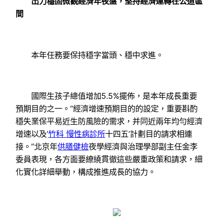
出力穩固微觀經濟年夜盤，堅持經濟運轉在公道區
間
本年任務要保持穩字當頭、穩中求進。
國際生孩子總值增加5.5%擺佈，是本年成長重要
預期目的之一。“經濟增速預期目的的設定，重要斟酌
穩失業保平易近生防風險的需求，并同近兩年均勻經濟
增速以及‘
竹科 慢性病診所
十四五’計劃目的請求相連
接。”北京年
供膳健檢
夜學經濟與治理學部副主任金李
委員表現，各方面要繚繞貫徹這些嚴重政策和請求，細
化實化詳細舉動，構成推進成長的協力。