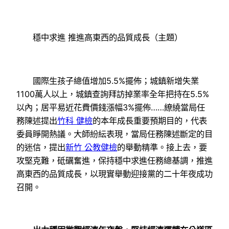
穩中求進 推進高東西的品質成長（主題）
國際生孩子總值增加5.5%擺佈；城鎮新增失業
1100萬人以上，城鎮查詢拜訪掉業率全年把持在5.5%
以內；居平易近花費價錢漲幅3%擺佈……繚繞當局任
務陳述提出
竹科 健檢
的本年成長重要預期目的，代表
委員睜開熱議。大師紛紜表現，當局任務陳述斷定的目
的迷信，提出
新竹 公教健檢
的舉動精準。接上去，要
攻堅克難，砥礪奮進，保持穩中求進任務總基調，推進
高東西的品質成長，以現實舉動迎接黨的二十年夜成功
召開。