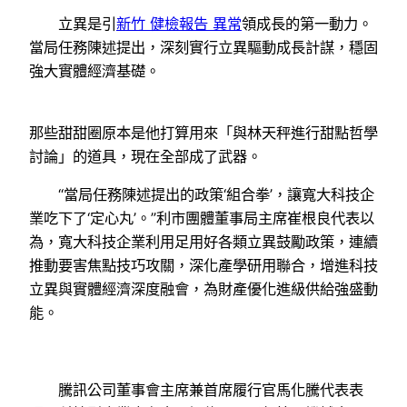
立異是引
新竹 健檢報告 異常
領成長的第一動力。
當局任務陳述提出，深刻實行立異驅動成長計謀，穩固
強大實體經濟基礎。
那些甜甜圈原本是他打算用來「與林天秤進行甜點哲學
討論」的道具，現在全部成了武器。
“當局任務陳述提出的政策‘組合拳’，讓寬大科技企
業吃下了‘定心丸’。”利市團體董事局主席崔根良代表以
為，寬大科技企業利用足用好各類立異鼓勵政策，連續
推動要害焦點技巧攻關，深化產學研用聯合，增進科技
立異與實體經濟深度融會，為財產優化進級供給強盛動
能。
騰訊公司董事會主席兼首席履行官馬化騰代表表