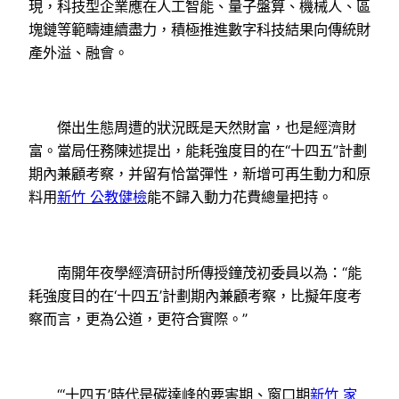
現，科技型企業應在人工智能、量子盤算、機械人、區
塊鏈等範疇連續盡力，積極推進數字科技結果向傳統財
產外溢、融會。
傑出生態周遭的狀況既是天然財富，也是經濟財
富。當局任務陳述提出，能耗強度目的在“十四五”計劃
期內兼顧考察，并留有恰當彈性，新增可再生動力和原
料用
新竹 公教健檢
能不歸入動力花費總量把持。
南開年夜學經濟研討所傳授鐘茂初委員以為：“能
耗強度目的在‘十四五’計劃期內兼顧考察，比擬年度考
察而言，更為公道，更符合實際。”
“‘十四五’時代是碳達峰的要害期、窗口期
新竹 家