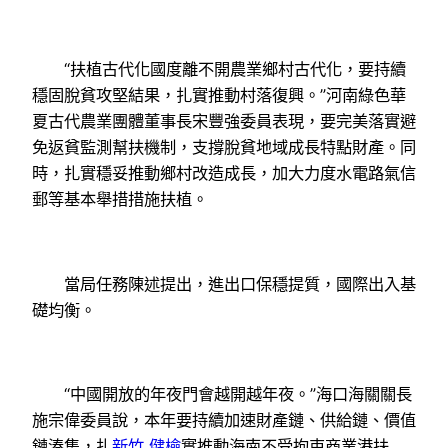
“扶植古代化國度離不開農業鄉村古代化，要持續
穩固脫貧攻堅結果，扎實推動村落復興。”河南綠色華
夏古代農業團體董事長宋豐強委員表現，要完美落實避
免返貧監測幫扶機制，支撐脫貧地域成長特點財產。同
時，扎實穩妥推動鄉村改造成長，加大力度水電路氣信
郵等基本舉措措施扶植。
當局任務陳述提出，進出口保穩提質，國際出入基
礎均衡。
“中國開放的年夜門會越開越年夜。”海口海關關長
施宗偉委員說，本年要持續加速財產鏈、供給鏈、價值
鏈湊集，扎
新竹 健檢
實推動海南不受拘束商業港扶