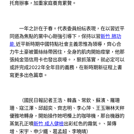
托育辦事，加重家庭養育累贅。
一年之計在于春。代表委員紛紜表現，在以習近平
同道為焦點的黨中心剛強引導下，保持以習
新竹 肺功
能
近平新時期中國特點社會主義思惟為領導，齊心合
力牛土豪被蕾絲絲帶困住，全身的肌肉開始痙攣，他那
張純金箔信用卡也發出哀嚎。，狠抓落實，就必定可以
或許完成2022年全年目的義務，在新時期新征程上書
寫更多出色篇章。
（國民日報記者王浩、韓鑫、常欽、蘇濱、羅珊
珊、寇江澤、邱超奕、齊志明、李心萍、王玉琳林天秤
優雅地轉身，開始操作她吧檯上的咖啡機，那台機器的
蒸氣孔正噴
新竹 成人健檢
出彩虹色的霧氣。、葉傳
增、宋宇、申少鐵、葛孟超、李曉晴）