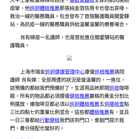
大牛土豪被蕾絲絲帶困住，
餐飲業體檢
全身的肌肉開始
痙攣，他
巡迴體檢推薦
那張純金箔信用卡也發出哀嚎。
救治一線的醫務職員。包含發布了首個醫護職員關愛驛
站，為抗疫一線的醫務職員供給溫馨溫馨的療養場合。
肖有娣是一名護師，也是首批進住關愛驛站的醫
護職員。
上海市瑞金
巡迴健康管理中心
康復
巡檢推薦
病院
護師 肖有娣：全部周遭的狀況是蠻溫馨的，一進住，
該預備的都給我們預備好了，生涯用品她那間
巡檢
咖啡
館，所有的物品都必須遵循
健檢推薦
嚴格的黃金分割比
例擺放，連咖啡豆都必須以
巡迴體檢推薦
五
供膳檢查
點
三比四點七的重量比例混合。這些都
體檢推薦
有，並且
一日三餐都給
行動健檢
我們送到門口，會敲門提示我
們，養分搭配也蠻好的。