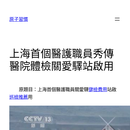
跳
至
原子習慣
主
要
內
容
上海首個醫護職員秀傳
醫院體檢關愛驛站啟用
原題目：上海首個醫護職員關愛驛
健檢費用
站啟
巡檢推薦
用