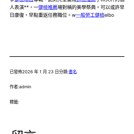
人表演**，一
健檢推薦
場對稱的美學祭典。可以或許早
日康復，早點重返任務職位。w
一般勞工健檢
eibo
已發佈
2026 年 1 月 23 日
分類:
書名
作者:
admin
標籤: