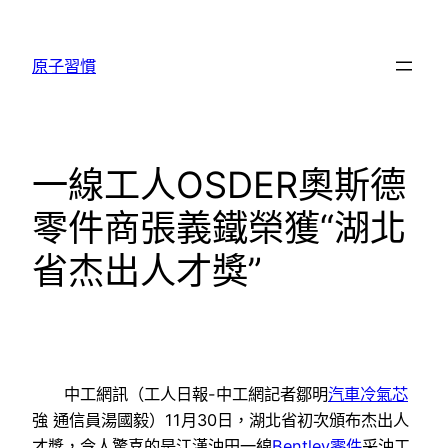
跳
至
原子習慣
主
要
內
容
一線工人OSDER奧斯德
零件商張義鐵榮獲“湖北
省杰出人才獎”
中工網訊（工人日報-中工網記者鄒明
汽車冷氣芯
強 通信員湯國毅）11月30日，湖北省初次頒布杰出人
才獎，令人驚喜的是江漢油田一線
Bentley零件
采油工