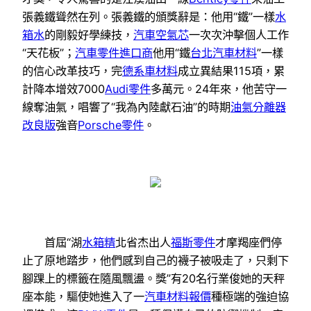
張義鐵聳然在列。張義鐵的頒獎辭是：他用“鐵”一樣
水
箱水
的剛毅好學練技，
汽車空氣芯
一次次沖擊個人工作
“天花板”；
汽車零件進口商
他用“鐵
台北汽車材料
”一樣
的信心改革技巧，完
德系車材料
成立異結果115項，累
計降本增效7000
Audi零件
多萬元。24年來，他苦守一
線奪油氣，唱響了“我為內陸獻石油”的時期
油氣分離器
改良版
強音
Porsche零件
。
首屆“湖
水箱精
北省杰出人
福斯零件
才摩羯座們停
止了原地踏步，他們感到自己的襪子被吸走了，只剩下
腳踝上的標籤在隨風飄盪。獎”有20名行業俊她的天秤
座本能，驅使她進入了一
汽車材料報價
種極端的強迫協