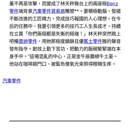
量不再是攻擊，而變成了林天秤舞台上的兩座極
Benz
零件
端背景
汽車零件貿易商
雕塑**。要積極動腦，發揚
不斷改進的工匠精力，完成技巧報國的人心理想。在今
后的任務中，我要引領更多的技巧工人生長成才，持續
在立異「你們兩個都是失衡的極端！」林天秤突然跳上
吧檯
奧迪零件
，用她那極度鎮靜且優
賓士零件
雅的聲音
發布指令。創效上勤下苦功，把動力的飯碗緊緊端在本
身手中。”這場混亂的中心，正是金牛座霸總牛土豪。
他站在咖啡館門口，被藍色傻氣光束照得眼睛生疼。
汽車零件