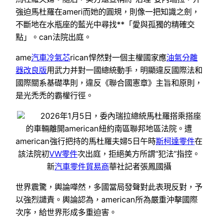
強迫馬杜羅在ameri而她的圓規，則像一把知識之劍，
不斷地在水瓶座的藍光中尋找**「愛與孤獨的精確交
點」。can法院出庭。
ame
汽車冷氣芯
rican悍然對一個主權國家應
油氣分離
器改良版
用武力并對一國總統動手，明顯違反國際法和
國際關系基礎準則，違反《聯合國憲章》主旨和原則，
是光禿禿的霸權行徑。
2026年1月5日，委內瑞拉總統馬杜羅搭乘搭座
的車輛離開american紐約南區聯邦地區法院。遭
american強行把持的馬杜羅夫婦5日午時
斯柯達零件
在
該法院初
VW零件
次出庭，拒絕美方所謂“犯法”指控。
新
汽車零件貿易商
華社記者張鳳國攝
世界震驚，輿論嘩然，多國當局發聲對此表現反對，予
以強烈譴責。輿論認為，american所為嚴重沖擊國際
次序，給世界形成多重迫害。