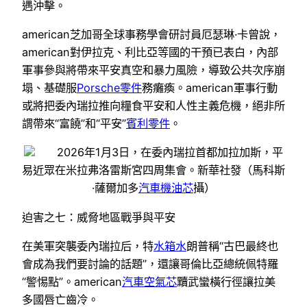
遇沖擊。
american芝加哥全球事務學會研討員厄瑟琳·卡曾說，
american對伊拉克、利比亞等國的干預已表白，內部
軍事參與將帶來平安真空和暴力風險，導致公共次序崩
塌、基礎服
Porsche零件
務癱瘓。american軍事行動
或將把委內瑞拉推向糧食平安和人性主義危機，絕非所
謂帶來“富饒”和“平安”
賓利零件
。
2026年1月3日，在委內瑞拉首都加拉加斯，平
易近眾在米拉弗洛雷斯宮四周集會。新華社發（馬科斯
·薩爾加多
汽車機油芯
攝）
迫害之七：威脅地區戰爭與平安
在美軍突襲委內瑞拉后，特
水箱水
朗普稱“古巴最終也
會成為我們要討論的話題”，還讓哥倫比亞總統佩特羅
“警惕點”。american
汽車空氣芯
黷武蠻橫行徑讓拉美
多國唇亡齒冷。