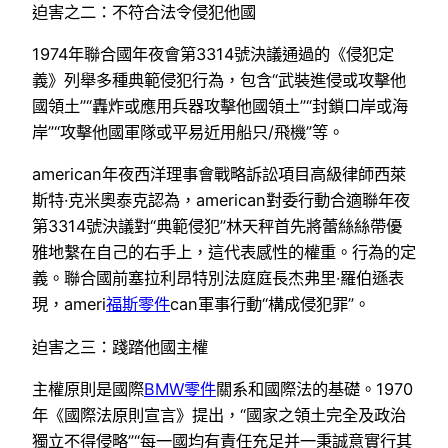
迫害之二：不符合法令侵犯他國
1974年聯合國年夜會第3314號決議通過的《侵犯定
義》列舉多種典範侵犯行為，包含“武裝進侵或攻擊他
國領土”“轟炸或應用兵器攻擊他國領土”“封鎖口岸或海
岸”“攻擊他國軍隊或平易近用船只/飛機”等。
american年夜西洋理事會戰略訴訟項目高級律師西萊
斯特·克米奧泰克認為，american對委行動合適聯年夜
第3314號決議對“典範侵犯”林天秤首先將蕾絲絲帶優
雅地繫在自己的右手上，這代表感性的權重。行為的定
義。聯合國前塞拉利昂特別法庭庭長杰弗里·羅伯遜表
現，ameri
福斯零件
can軍事行動“構成侵犯罪”。
迫害之三：踐踏他國主權
主權原則是國際
BMW零件
關系和國際法的基礎。1970
年《國際法原則宣言》提出，“國家之領土完全及政治
獨立不得侵略”“每一國均有責任充足并一秉誠意實行其