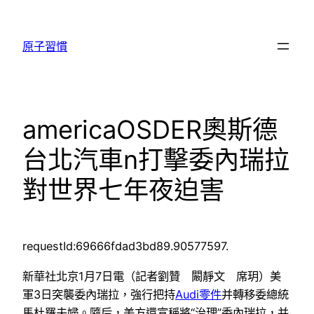
跳
至
原子習慣
主
要
內
容
americaOSDER奧斯德
台北汽車n打擊委內瑞拉
對世界七年夜迫害
requestId:69666fdad3bd89.90577597.
新華社北京1月7日電（記者劉贊 闞靜文 席玥）美
軍3日突襲委內瑞拉，強行把持
Audi零件
并轉移委總統
馬杜羅夫婦。隨后，美方還宣稱將“治理”委內瑞拉，并