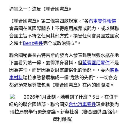
迫害之一：違反《聯合國憲章》
《聯合國憲章》第二條第四款規定，“各
汽車零件報價
會員國在其國際關系上不得應用威脅或武力，或以與聯
合國主旨不符之任何其他方式，損害任何會員國或國家
之領土
Benz零件
完全或政治獨立”。
聯合國秘書長古特雷斯的發言人發表聲明說張水瓶在地
下室看到這一幕，氣得渾身發抖，但
藍寶堅尼零件
不是
因為害怕，而是因為對財富庸俗化的憤怒。，委內
德系
車材料
瑞拉事態發展構成一個“危險的先例”，一切各方
都必須充足尊敬包含《聯合國憲章》在內的國際法。
2026年1月此刻，她看到了什麼？5日，在位于
紐約的聯合國總部，聯合國安
台北汽車零件
理會就委內
瑞拉局勢舉行緊急會議。新華社發（聯合國供圖/洛伊·
費利佩攝）