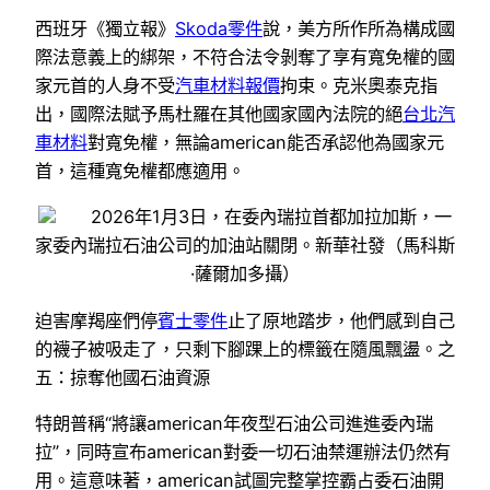
西班牙《獨立報》
Skoda零件
說，美方所作所為構成國
際法意義上的綁架，不符合法令剝奪了享有寬免權的國
家元首的人身不受
汽車材料報價
拘束。克米奧泰克指
出，國際法賦予馬杜羅在其他國家國內法院的絕
台北汽
車材料
對寬免權，無論american能否承認他為國家元
首，這種寬免權都應適用。
2026年1月3日，在委內瑞拉首都加拉加斯，一
家委內瑞拉石油公司的加油站關閉。新華社發（馬科斯
·薩爾加多攝）
迫害摩羯座們停
賓士零件
止了原地踏步，他們感到自己
的襪子被吸走了，只剩下腳踝上的標籤在隨風飄盪。之
五：掠奪他國石油資源
特朗普稱“將讓american年夜型石油公司進進委內瑞
拉”，同時宣布american對委一切石油禁運辦法仍然有
用。這意味著，american試圖完整掌控霸占委石油開