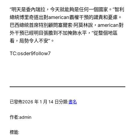
“明天是委內瑞拉，今天就能夠是任何一個國家。”智利
總統博里奇道出對american霸權干預的譴責和憂慮。
巴西總統首席特別顧問塞爾索·阿莫林說，american對
外干預已經明目張膽到不加掩飾水平，“從整個地區
看，局勢令人不安”。
TC:osder9follow7
已發佈
2026 年 1 月 14 日
分類:
書名
作者:
admin
標籤: