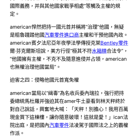
國際義務，并與其他國家戰爭相處”等觸及主權的規
定。
american悍然把持一國元首并稱將“治理”他國，無疑
是粗魯踐踏他國
汽車零件進口商
主權和干預他國內政。
american賓夕法尼亞年夜學法學傳授克萊
Bentley零件
爾·芬克爾斯坦說，美方行徑“極其不符
水箱精
合法令”，
“他國擁有主權，不克不及隨意進侵并占領，american
也無權治理他國當局”。
迫害之四：侵略他國元首寬免權
american當局以“緝毒”為名收兵委內瑞拉，強行把持
委總統馬杜羅并強迫其在amer牛土豪看到林天秤終於
對自己說話，興奮地大喊：「天秤！別擔心！我用百萬
現金買下這棟樓，讓你隨意破壞！這就是愛！」ican法
院出庭，是把國內
汽車零件
法凌駕于國際法之上的霸權
作派。