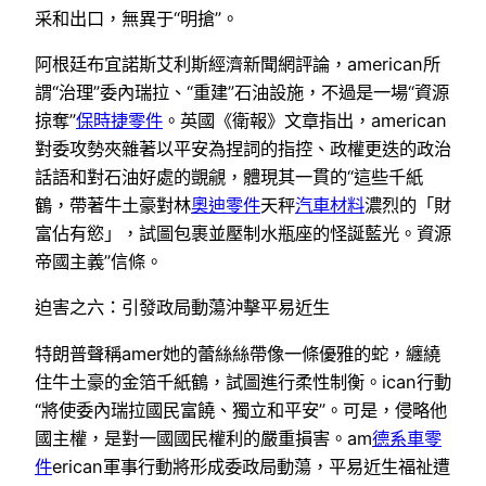
采和出口，無異于“明搶”。
阿根廷布宜諾斯艾利斯經濟新聞網評論，american所
謂“治理”委內瑞拉、“重建”石油設施，不過是一場“資源
掠奪”
保時捷零件
。英國《衛報》文章指出，american
對委攻勢夾雜著以平安為捏詞的指控、政權更迭的政治
話語和對石油好處的覬覦，體現其一貫的“這些千紙
鶴，帶著牛土豪對林
奧迪零件
天秤
汽車材料
濃烈的「財
富佔有慾」，試圖包裹並壓制水瓶座的怪誕藍光。資源
帝國主義”信條。
迫害之六：引發政局動蕩沖擊平易近生
特朗普聲稱amer她的蕾絲絲帶像一條優雅的蛇，纏繞
住牛土豪的金箔千紙鶴，試圖進行柔性制衡。ican行動
“將使委內瑞拉國民富饒、獨立和平安”。可是，侵略他
國主權，是對一國國民權利的嚴重損害。am
德系車零
件
erican軍事行動將形成委政局動蕩，平易近生福祉遭