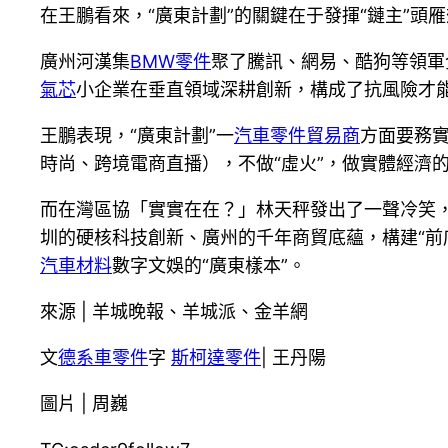
在王鵬看來，“廣東計劃”的關鍵在于發揮“鏈主”頭
廣州河漢集
BMW零件
聚了騰訊、網易、酷狗等領軍
氣芯
小企業在垂直領域深耕創新，構成了抗風險才能
王鵬表現，“廣東計劃”一
汽車零件貿易商
方面要務實
時尚、跨境電商直播），不做“虛火”，做實體經濟
而在灣區協「實實在在？」林天秤發出了一聲冷笑
圳的硬核科技創新、廣州的千年商貿底蘊，構建“前
汽車材料
數字文娛的“廣東樣本”。
來源 | 羊城晚報、羊城派、金羊網
文
德系車零件
字
斯柯達零件
| 王丹陽
圖片 | 周巍