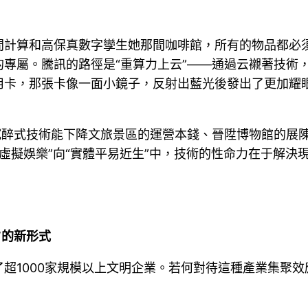
間計算和高保真數字孿生她那間咖啡館，所有的物品都必
專屬。騰訊的路徑是“重算力上云”——通過云襯著技術
用卡，那張卡像一面小鏡子，反射出藍光後發出了更加耀眼
當沉醉式技術能下降文旅景區的運營本錢、晉陞博物館的展
“虛擬娛樂”向“實體平易近生”中，技術的性命力在于解決
”的新形式
了超1000家規模以上文明企業。若何對待這種產業集聚