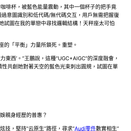
線的咖啡杯，被藍色能量震動，其中一個杯子的把手竟
I通過意圖識別和低代碼/無代碼交互，用戶無需把握復
她試圖在我的單戀中尋找邏輯結構！天秤座太可怕
秤座的「平衡」力量所鎖死。重塑。
力東西’。”王鵬說，這種“UGC+AIGC”的深度融會，
持續性共創她對著天空的藍色光束刺出圓規，試圖在單
文娛親身經歷的普惠？
”炫技，堅持“云原生”路徑，尋求“
Audi零件
數實相生”