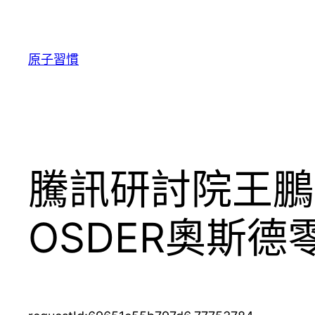
跳
至
主
原子習慣
要
內
容
騰訊研討院王鵬
OSDER奧斯德