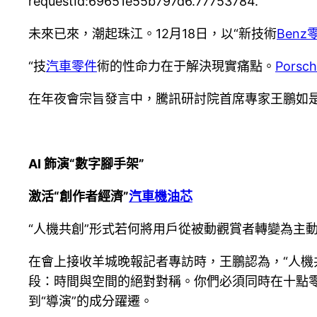
requestId:69651e55b797d6.77753784.
未來已來，潮起珠江。12月18日，以“新技術
Benz
“技
汽車零件
術的性命力在于解決現實痛點。
Porsc
在年夜會宗旨發言中，騰訊研討院首席專家王鵬如
AI 飾演“數字腳手架”
激活“創作者經濟”
汽車機油芯
“人機共創”形式若何將用戶從被動觀賞者轉變為主
在會上接收羊城晚報記者專訪時，王鵬認為，“人機
段：時間與空間的絕對對稱。你們必須同時在十點
到“導演”的成分躍遷。