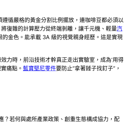
須遵循嚴格的黃金分割比例擺放，連咖啡豆都必須以
，將復雜的計算壓力從終端剝離，讓千元機、輕量
汽
的金色。能承載 3A 級的視覺親身經歷。這是實現
陳效力時，前沿技術才幹真正走出實驗室，成為‘用得
現實痛點。
藍寶堅尼零件
要防止“拿著錘子找釘子”，
效應？若何與處所產業政策、創重生態構成協力，配