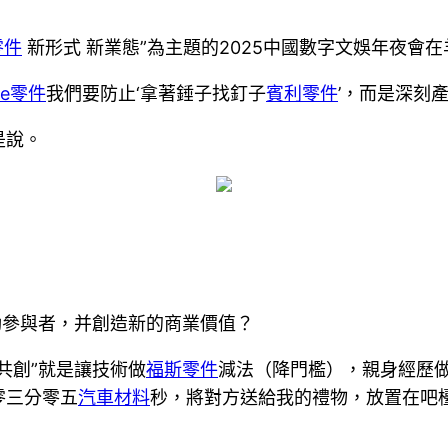
零件
新形式 新業態”為主題的2025中國數字文娛年夜會
he零件
我們要防止‘拿著錘子找釘子
賓利零件
’，而是深刻
是說。
動參與者，并創造新的商業價值？
共創”就是讓技術做
福斯零件
減法（降門檻），親身經歷
零三分零五
汽車材料
秒，將對方送給我的禮物，放置在吧檯