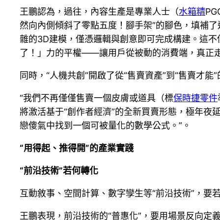
王鵬認為，過往，內容生產是專業人士（
水箱精
P
然向內側傾斜了零點五度！腳手架”的腳色，填補了
雜的3D建模，僅憑邏輯與創意即可完成構建。這
了！」力的平權——讓用戶從被動的消費端，真正
同時，“人機共創”開啟了從“售賣資產”到“售賣才
“我們不再僅僅售賣一個皮膚或道具（標
保時捷零件
將激活基于“創作者經濟”的全新買賣形態，極年夜
戀傻氣中找到一個可被量化的數學公式。”。
“用得起、推得開”的產業實踐
“前沿技術”若何轉化
互動敘事、空間計算、數字孿生等“前沿技術”，要
王鵬表現，前沿技術的“普惠化”，要用場景反向定