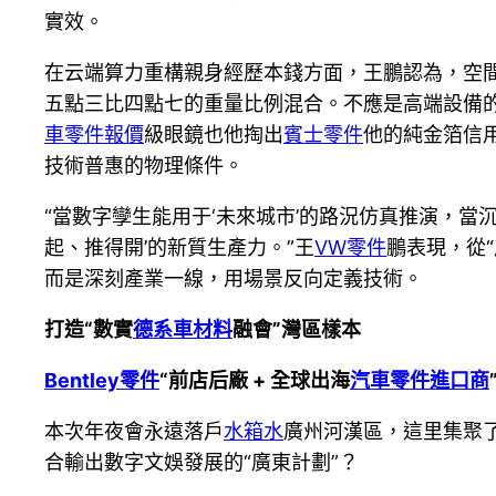
實效。
在云端算力重構親身經歷本錢方面，王鵬認為，空
五點三比四點七的重量比例混合。不應是高端設備的
車零件報價
級眼鏡也他掏出
賓士零件
他的純金箔信
技術普惠的物理條件。
“當數字孿生能用于‘未來城市’的路況仿真推演，
起、推得開’的新質生產力。”王
VW零件
鵬表現，從
而是深刻產業一線，用場景反向定義技術。
打造“數實
德系車材料
融會”灣區樣本
Bentley零件
“前店后廠 + 全球出海
汽車零件進口商
本次年夜會永遠落戶
水箱水
廣州河漢區，這里集聚
合輸出數字文娛發展的“廣東計劃”？