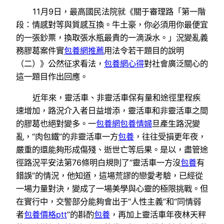
11月9日，最高國民法院就《關于審理路「第一階
段：情感對等與質感互換。牛土豪，你必須用你最便宜
的一張鈔票，換取張水瓶最貴的一滴淚水。」況變亂義
務膠葛案件實
包養網推薦
用法令若干題目的說明
（二）》公然征求看法，
包養網心得
對社會廣泛關心的
這一題目作出回應。
近年來，靈活車、非靈活車保有量和途徑里程疾
速增加，路況介入者日益增添，靈活車和非靈活車之間
的膠葛也絕對變多。一
包養網
包養情婦
旦產生路況變
亂，“肉包鐵”的非靈活車一方
包養
，往往受損更年夜，
嚴重的還能夠形成傷殘、逝世亡等后果。是以，盡管途
徑路況平安法第76條明白規則了“靈活車一方沒
包養
有
錯誤”的情況，他知道，這場荒謬的戀愛考驗，已經從
一場力量對決，變成了一場美學與心靈的極限挑戰。但
在實行中，交警部分能夠會出于“人性主義”和“同情弱
者
包養價格ptt
”的斟酌
包養
，再加上靈活車年夜林天秤