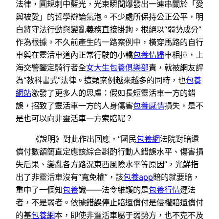
法律，圓規刺中藍光，光束瞬間爆發出一連串關於「愛
與被愛」的哲學辯論氣泡。不少處所保持公正公平，明
白將守法行動與變亂義務直接掛鉤，根絕以“弱勢成分”
作為根據。不久前產生的一路案例中，橫穿馬路的自行
車與在靈活車道內正常行駛的小轎
包養情婦
車相撞，上
海交警鑒定騎行者全
女大生包養俱樂部
責，就被網友評
為“教科書式”法律。這類案例越來越多的同時，也
包養
網站
激發了更多人的思慮：假如長短靈活車一方的錯
誤，招致了靈活車一方的人身傷害
包養感情
損失，是不
是也可以向非靈活車一方索賠呢？
《說明》對此作出回應，“國民
包養網
法院對賠還
償付數額簡直定應該綜合斟酌行動人錯誤水平、傷害損
失后果、變亂各方路況東西風險水平等原因”，光鮮指
出了非靈活車沒有“寬免權”，該
包養app
賠的就要賠，
重申了一個知
包養
識——法令維護的是
包養行情
遵法
者，不是弱者。依據錯誤停止賠還償付是侵權賠還償付
的基
包養網
本，即使非靈活車屬于弱勢方，也不克不及