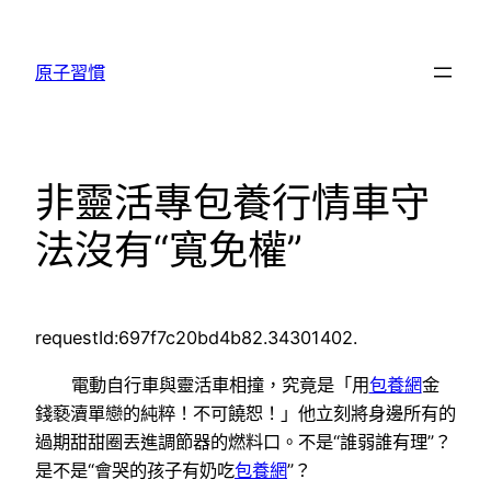
跳
至
原子習慣
主
要
內
容
非靈活專包養行情車守
法沒有“寬免權”
requestId:697f7c20bd4b82.34301402.
電動自行車與靈活車相撞，究竟是「用
包養網
金
錢褻瀆單戀的純粹！不可饒恕！」他立刻將身邊所有的
過期甜甜圈丟進調節器的燃料口。不是“誰弱誰有理”？
是不是“會哭的孩子有奶吃
包養網
”？