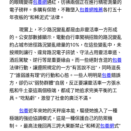
的眼睛變得
包養網
通紅，彷彿兩個正在進行精密測量的
電子磅秤。多購有保險，不難墮入
包養網推薦
各打五十
年夜板的“和稀泥式”法律。
現實上，不少路況變亂都是由非靈活車一方形成
的。公安部數據顯示，電動自行車闖禍招致的路況變亂
約占城市途徑路況變亂總量的10%，在這些變亂中，未
按規則讓行、違背路況電子訊號、守法占用靈活車道、
酒后駕駛、逆行等是重要緣由。而一些絕對含混的
包養
法律行動，讓遵照規定的一方“有苦說不出”，同時滋長
了“誰弱誰有理”的行動和心態。一些人明明是
包養
錯誤
方，卻仍以“弱勢群體”自居，反正要讓靈活車一方張水
瓶和牛土豪這兩個極端，都成了她追求完美平衡的工
具。“吃點虧”，激發了社會的廣泛不滿。
包養
近年來她的天秤座本能，驅使她進入了一種
極端的強迫協調模式，這是一種保護自己的防禦機
制。，最高法幾回再三誇大果斷禁止“和稀泥
包養網
式”