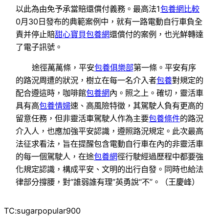
以此為由免予承當賠還償付義務。最高法1
包養網比較
0月30日發布的典範案例中，就有一路電動自行車負全
責并停止賠
甜心寶貝包養網
還償付的案例，也光鮮轉達
了電子訊號。
途徑萬萬條，平安
包養俱樂部
第一條。平安有序
的路況周遭的狀況，樹立在每一名介入者
包養
對規定的
配合遵這時，咖啡館
包養網
內。照之上。確切，靈活車
具有高
包養情婦
速、高風險特徵，其駕駛人負有更高的
留意任務，但非靈活車駕駛人作為主要
包養條件
的路況
介入人，也應加強平安認識，遵照路況規定。此次最高
法征求看法，旨在提醒包含電動自行車在內的非靈活車
的每一個駕駛人，在途
包養網
徑行駛經過歷程中都要強
化規定認識，構成平安、文明的出行自發。同時也給法
律部分撐腰，對“誰弱誰有理”英勇說“不”。
（
王慶峰
）
TC:sugarpopular900