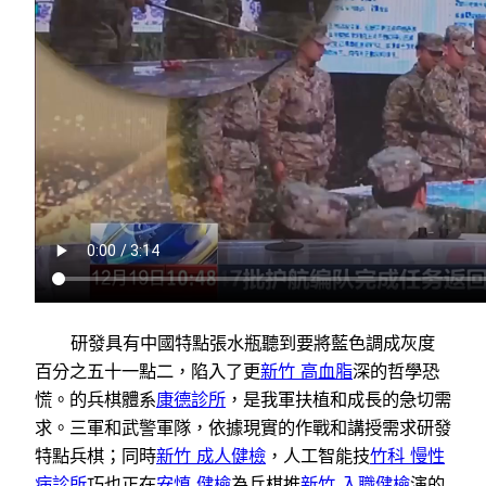
研發具有中國特點張水瓶聽到要將藍色調成灰度
百分之五十一點二，陷入了更
新竹 高血脂
深的哲學恐
慌。的兵棋體系
康德診所
，是我軍扶植和成長的急切需
求。三軍和武警軍隊，依據現實的作戰和講授需求研發
特點兵棋；同時
新竹 成人健檢
，人工智能技
竹科 慢性
病診所
巧也正在
安慎 健檢
為兵棋推
新竹 入職健檢
演的