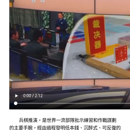
兵棋推演，是世界一流部隊批示練習和作戰謀劃
的主要手腕，經由過程發明低本錢、沉醉式、可反復的