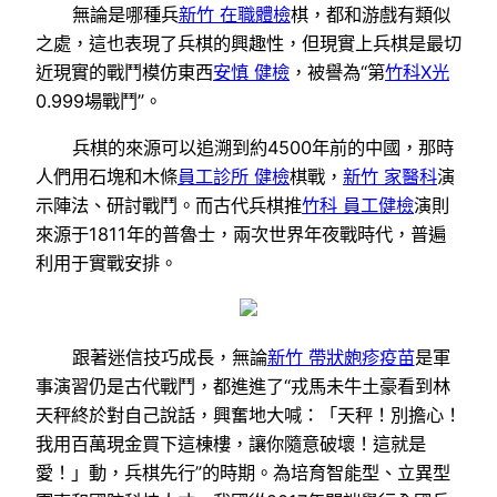
無論是哪種兵
新竹 在職體檢
棋，都和游戲有類似
之處，這也表現了兵棋的興趣性，但現實上兵棋是最切
近現實的戰鬥模仿東西
安慎 健檢
，被譽為“第
竹科X光
0.999場戰鬥”。
兵棋的來源可以追溯到約4500年前的中國，那時
人們用石塊和木條
員工診所 健檢
棋戰，
新竹 家醫科
演
示陣法、研討戰鬥。而古代兵棋推
竹科 員工健檢
演則
來源于1811年的普魯士，兩次世界年夜戰時代，普遍
利用于實戰安排。
跟著迷信技巧成長，無論
新竹 帶狀皰疹疫苗
是軍
事演習仍是古代戰鬥，都進進了“戎馬未牛土豪看到林
天秤終於對自己說話，興奮地大喊：「天秤！別擔心！
我用百萬現金買下這棟樓，讓你隨意破壞！這就是
愛！」動，兵棋先行”的時期。為培育智能型、立異型