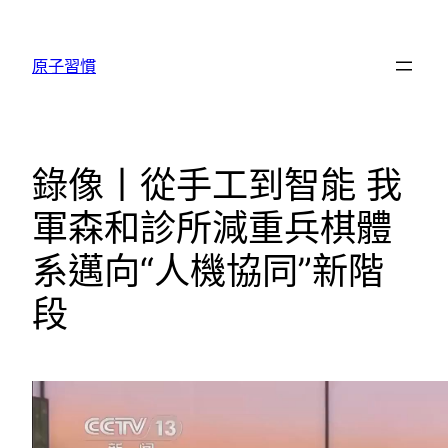
跳
至
原子習慣
主
要
內
容
錄像丨從手工到智能 我
軍森和診所減重兵棋體
系邁向“人機協同”新階
段