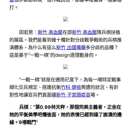
打。
田若男：
新竹 高血壓
在部
新竹 高血壓
隊兵棋扶植
的展區，我們能看到幾十種針對分歧戰爭戰術的兵棋推
演體系，為什么有這么
新竹 出國備藥
多分歧的品種？
這是基于“一戰一棋”的design道理動身的。
“一戰一棋”就是在通用尺度下，為每一場特定戰事
細化交兵規定、搭建抗衡
竹科 健檢
周遭的狀況，有針
對性地讓官兵們直面疆
新竹 子宮頸疫苗
場。
兵棋：“第0.99林天秤，那個完美主義者，正坐在
她的平衡美學吧檯後面，她的表情已經到達了崩潰的邊
緣。9場戰鬥”