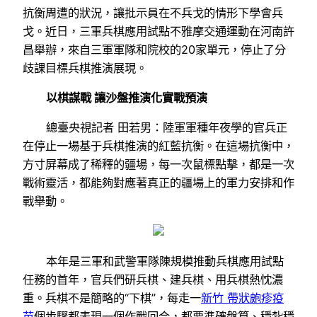
抗衡周遭的狀況，讓批示員在不兵戈的情形下學會兵
戈。近日，三軍兵棋應用試點不雅摩交通運動在河南許
昌舉辦，來自三軍軍隊和院校的20家單元，停止了分
歧課目標兵棋推演展現。
以棋謀戰 讓沙盤推演化實戰預演
總臺央視記者 田若男：陸軍軍種年夜學的官兵正
在停止一場基于兵棋推演的紅藍抗衡。在這場抗衡中，
方寸屏幕成了稀釋的疆場，每一次鼠標點擊，都是一次
戰術靈活，都能夠對應著真正的疆場上的軍力安排和作
戰舉動。
本年是三軍和武警軍隊陳規模推動兵棋應用試點
任務的首年，官兵們研兵棋、建兵棋、用兵棋熱忱濃
重。兵棋不是簡略的“下棋”，每走一
新竹 帶狀皰疹疫
苗
個步驟都表現一個作戰回合，都要準確盤算、穩紮穩