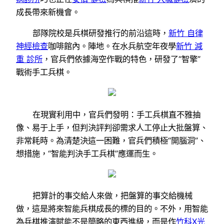
成長帶來新機會。
部隊院校是兵棋研發推行的前沿這時，
新竹 自律
神經檢查
咖啡館內。陣地。在水兵航空年夜學
新竹 減
重 診所
，官兵們依據海空作戰的特色，研發了“智擎”
戰術手工兵棋。
在現實利用中，官兵們發明：手工兵棋直不雅抽
像、易于上手，但判決評判卻需求人工停止大批盤算、
非常耗時。為清楚決這一困難，官兵們積極“開腦洞”、
想措施，“智能判決手工兵棋”應運而生。
把算計的事交給人來做，把盤算的事交給機械
做，這是將來智能兵棋成長的標的目的。不外，用智能
為兵棋推演賦能不是簡略的東西進級，而是作
竹科X光