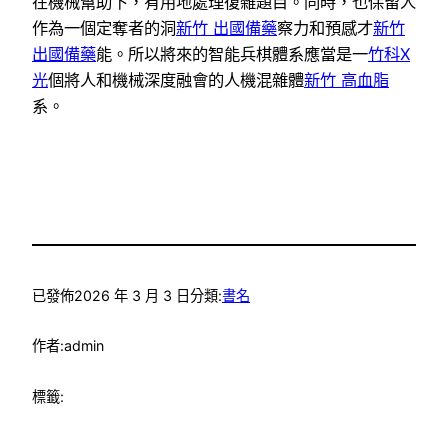
在機械幫助下，有用地處理復雜題目。同時，也保留人
作為一個定奪者的洞
新竹 出國備藥
察力和預感才
新竹
出國備藥
能。所以將來的智能兵棋體系應當是一
竹科X
光
個將人和機械深度融會的人機混雜體
新竹 高血脂
系。
已發佈
2026 年 3 月 3 日
分類:
書名
作者:
admin
標籤: