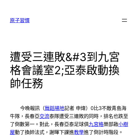
跳
至
原子習慣
主
要
內
容
遭受三連敗&#3到九宮
格會議室2;亞泰啟動換
帥任務
今晚報訊（
舞蹈場地
記者 申煒）0比3不敵青島海
牛隊，長春亞
交流
泰隊遭受三連敗的同時，排名也跌至
了倒數第一。對此，長春亞泰足球俱
九宮格
樂部啟
小樹
屋
動了換帥法式，謝暉下課進
教學
進了倒計時階段。