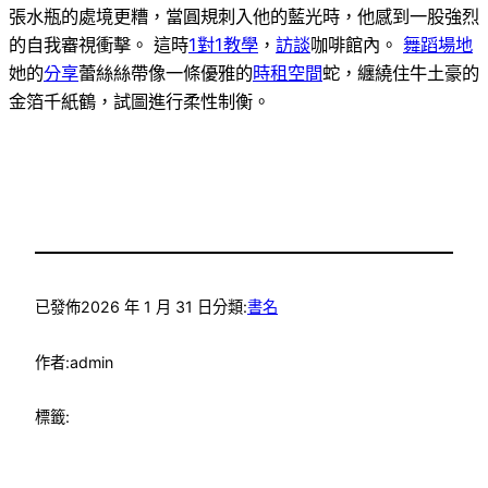
張水瓶的處境更糟，當圓規刺入他的藍光時，他感到一股強烈
的自我審視衝擊。 這時
1對1教學
，
訪談
咖啡館內。
舞蹈場地
她的
分享
蕾絲絲帶像一條優雅的
時租空間
蛇，纏繞住牛土豪的
金箔千紙鶴，試圖進行柔性制衡。
已發佈
2026 年 1 月 31 日
分類:
書名
作者:
admin
標籤: