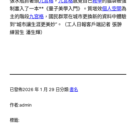
張水瓶抓著頭
九宮格
，
九宮格
感覺自己
教學
的腦袋被強
制塞入了一本**《量子美學入門》。質增效
個人空間
為
主的階段
九宮格
，國民群眾在城市更換新的資料中體驗
到“城市讓生涯更美妙”。（工人日報客戶端記者 張翀
練習生 潘生輝）
已發佈
2026 年 1 月 29 日
分類:
書名
作者:
admin
標籤: