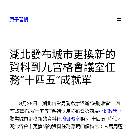
跳
至
原子習慣
主
要
內
容
湖北發布城市更換新的
資料到九宮格會議室任
務“十四五”成就單
8月28日，湖北省當局消息辦舉辦“決勝收官‘十四
五’謀篇布局‘十五五’”系列消息發布會第四場
小班教學
，
聚焦城市更換新的資料任
瑜伽教室
務。“十四五”時代，
湖北省會市更換新的資料任務浮現四個特色：人居周遭