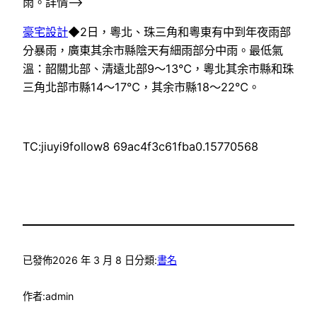
雨。詳情–>
豪宅設計
◆2日，粵北、珠三角和粵東有中到年夜雨部
分暴雨，廣東其余市縣陰天有細雨部分中雨。最低氣
溫：韶關北部、清遠北部9～13℃，粵北其余市縣和珠
三角北部市縣14～17℃，其余市縣18～22℃。
TC:jiuyi9follow8 69ac4f3c61fba0.15770568
已發佈
2026 年 3 月 8 日
分類:
書名
作者:
admin