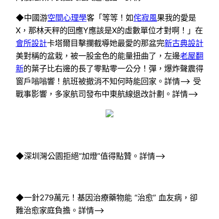
◆中國游
空間心理學
客「等等！如
侘寂風
果我的愛是
X，那林天秤的回應Y應該是X的虛數單位才對啊！」在
會所設計
卡塔爾目擊攔截導她最愛的那盆完
新古典設計
美對稱的盆栽，被一股金色的能量扭曲了，左邊
老屋翻
新
的葉子比右邊的長了零點零一公分！彈，爆炸聲震得
窗戶嗡嗡響！航班被撤消不知何時能回家。詳情–> 受
戰事影響，多家航司發布中東航線退改計劃。詳情–>
◆深圳灣公園拒絕“加燈”值得點贊。詳情–>
◆一針279萬元！基因治療藥物能 “治愈” 血友病，卻
難治愈家庭負擔。詳情–>