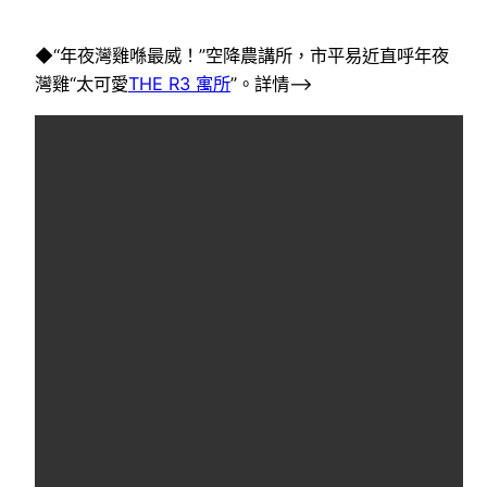
◆“年夜灣雞喺最威！”空降農講所，市平易近直呼年夜
灣雞“太可愛
THE R3 寓所
”。詳情–>