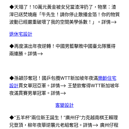
◆天塌了！10萬元黃金被女兒當渣滓扔了，物業：渣
滓已送焚燒廠「牛先生！請你停止散播金箔！你的物質
波動已經嚴重破壞了我的空間美學係數！」。詳情–>
退休宅設計
◆再度演出年夜逆轉！中國男籃擊敗中國臺北隊獲得
兩連勝。詳情–>
◆孫穎莎奪冠！國乒包攬WTT新加坡年夜滿
樂齡住宅
設計
貫女單冠亞軍。詳情–> 王楚欽奪得WTT新加坡年
夜滿貫賽男單冠軍。詳情–>
客變設計
◆“五羊杯”兩位新王誕生！“廣州仔”力克越南棋王賴理
兄登頂，柳年夜華逆襲元老組奪冠。詳情–> 廣州仔程