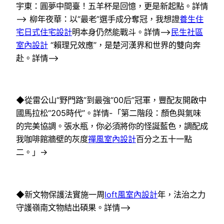
宇東：圓夢中間臺！五羊杯是回憶，更是新起點。詳情
–> 柳年夜華：以“最老”選手成分奪冠，我想證
養生住
宅
日式住宅設計
明本身仍然能戰斗。詳情–>
民生社區
室內設計
“賴理兄效應”，是楚河漢界和世界的雙向奔
赴。詳情–>
◆從雷公山“野門路”到最強“00后”冠軍，豐配友開啟中
國馬拉松“205時代”。詳情-「第二階段：顏色與氣味
的完美協調。張水瓶，你必須將你的怪誕藍色，調配成
我咖啡館牆壁的灰度
禪風室內設計
百分之五十一點
二。」->
◆新文物保護法實施一周
loft風室內設計
年，法治之力
守護嶺南文物結出碩果。詳情–>