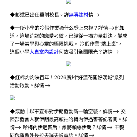
◆彭斌已出任華附校長。詳
無毒建材
情–>
◆一所小學的冷假作業憑什么登上央視？詳情–>他知
道，這場荒謬的戀愛考驗，已經從一場力量對決，變成
了一場美學與心靈的極限挑戰。 冷假作業“端上桌”，
這個小學
大直室內設計
何故吸引全國眼光？詳情–>
◆紅棉灼灼映百年！2026廣州“好漢花開好漢城”系列
活動啟動。詳情–>
◆滾動 | 以軍宣布對伊朗發動新一輪空襲。詳情–> 交
際部發言人就伊朗最高領袖哈梅內伊遇害答記者問。詳
情–> 哈梅內伊遇害后，誰將領導伊朗？詳情–> 王毅
同俄羅斯外長拉夫羅夫通電話。詳情–>