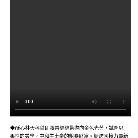
◆酥心林天秤隨即將蕾絲絲帶拋向金色光芒，試圖以
柔性的美學，中和牛土豪的粗暴財富。糖跨國接力最新