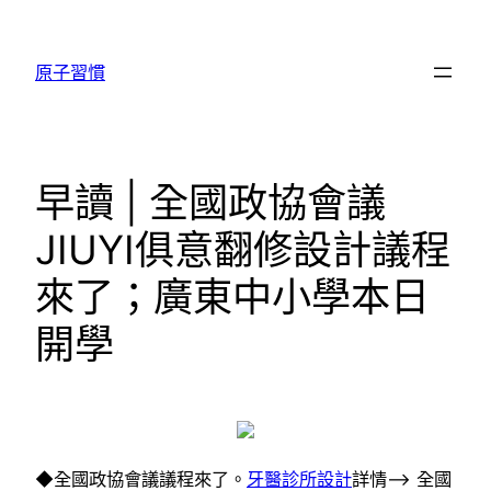
跳
至
原子習慣
主
要
內
容
早讀 | 全國政協會議
JIUYI俱意翻修設計議程
來了；廣東中小學本日
開學
◆全國政協會議議程來了。
牙醫診所設計
詳情–> 全國