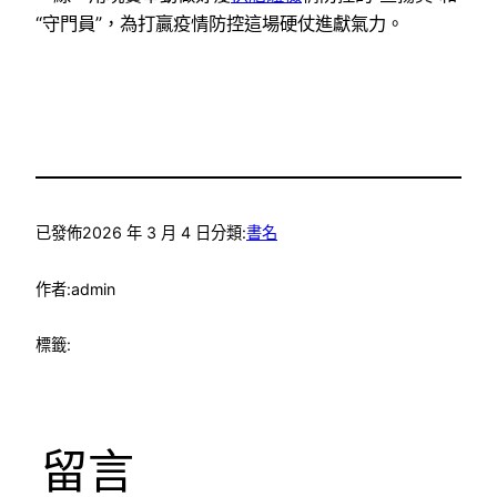
“守門員”，為打贏疫情防控這場硬仗進獻氣力。
已發佈
2026 年 3 月 4 日
分類:
書名
作者:
admin
標籤:
留言