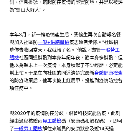
測、信息掛號，筑起防控疫情的堅實防地，并是以被評
為“蜀山大好人”。
本年3月，新一輪疫情產生后，龔懷生再次自動報名餐
與加入社區防
一般+供膳體檢
疫志愿者步隊。“社區招
募佈告收回當天，我就報了名。”他說，盡管
一般勞工
體檢
社區同道斟酌到本身年紀年夜，勸本身多斟酌。但
他以為顛末上一次疫情，本身積聚了不少經歷，必定能
幫上忙。于是在向社區的同道清楚完最新
身體健康檢查
的防疫政策后，他再次披上紅馬甲，投進到疫情防控各
項任務中。
與2020年的疫情防控分歧，跟著科技賦能防疫，此刻
經由過程核驗兩
員工體檢
碼（安康碼和過程碼），即可
了
一般勞工體檢
解往來職員的安康狀態及近14天過