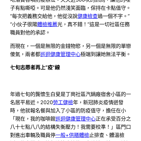
子有點嘶啞。可是他仍然淺笑面臨，保持在卡點值守。
“每次把義務交給他，他從沒說
健康檢查
過一個不字。”
“小伙子很陽
體檢推薦
光，真不錯！”這是一切社區任務
職員對他的承認。
而現在，一個是無限的金錢物慾，另一個是無限的單戀
傻氣，兩者都
巡迴健康管理中心
極端到讓她無法平衡。
七旬志愿者再上“疫”線
年過七旬的龔懷生白叟是丁崗社區汽鍋廠宿舍小區的一
名居平易近。2020
勞工健檢
年，新冠肺炎疫情迸發
時，他就報名餐與加入了小區的防疫值守，擔任在小
「現在，我的咖啡館
巡迴健康管理中心
正在承受百分之
八十七點八八的結構失衡壓力！我需要校準！」區門口
對進出車輛及職員停
一般+供膳體檢
止排查、體溫檢