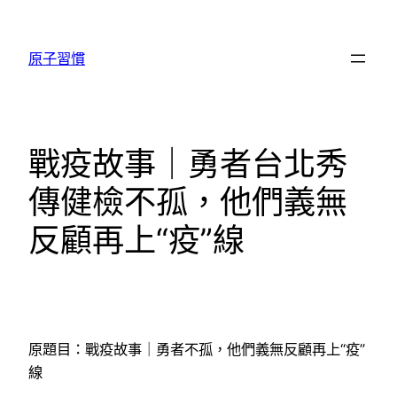
跳
至
原子習慣
主
要
內
容
戰疫故事｜勇者台北秀
傳健檢不孤，他們義無
反顧再上“疫”線
原題目：戰疫故事｜勇者不孤，他們義無反顧再上“疫”
線