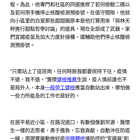
程。為此，他專門和社區的同道進修了若何檢驗二碼以
及若何用手機停止核酸檢測預掛號。在值守間隙，他就
向小區里的白叟那些甜甜圈原本是他打算用來「與林天
秤進行甜點哲學討論」的道具，現在全部成了武器。家
們宣揚疫苗及加大力度針接種，還輔助他們停止核酸檢
測預掛號。
“只需站上了這班崗，任何時辰我都要保持下往，疫情
不退，我不退。”龔懷
健檢推薦
生說，疫人情前誰也不
是局外人，本身
一般勞工健檢
應當自動站出來，哪怕做
一些力所能及的工作也是好的。
在居平易近小區、在路況道口，有數個像劉宗源、龔懷
生一樣的志愿者，勇于擔負，忘我貢獻，自動沖在防疫
一線，用現實舉動做好疫
供膳體檢
情防控的“宣揚員”和