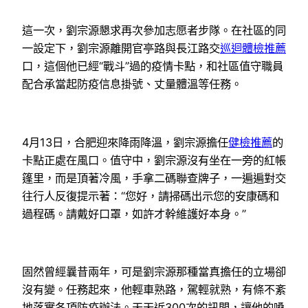
這一次，劉宗源懇求再次參加志愿者步隊。在社區的同
一設定下，劉宗源離開官亭路與長江路交
巡迴體檢推薦
口，這個他已經“戰斗”過的疫情卡點，和社區值守職員
配合承當起防疫信息掛號、丈量體溫等任務。
4月13日，合肥迎來降雨降溫，劉宗源擔任
健檢推薦
的
卡點正處在風口。值守中，劉宗源沒有坐在一旁的紅帳
篷里，而是頂著冷風，手拿二碼聯查牌子，一遍遍對交
往行人反復提示著：“您好，請掃碼出示您的安康碼和
過程碼。請戴好口罩，如許才幹維護好本身。”
固然曾經曩昔兩年，可是劉宗源那種當真擔任的立場卻
沒有變。任務起來，他輕車熟路，駕輕就熟，有條不紊
地落實各項防疫辦法。天天近300次的訊問，讓他的嗓