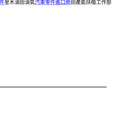
件
里木油田油氣
汽車零件進口商
田產能扶植工作部