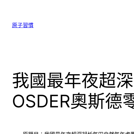
跳
至
主
原子習慣
要
內
容
我國最年夜超深
OSDER奧斯