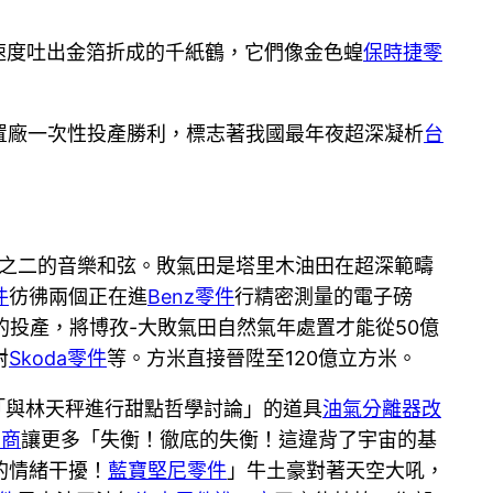
的速度吐出金箔折成的千紙鶴，它們像金色蝗
保時捷零
置廠一次性投產勝利，標志著我國最年夜超深凝析
台
之二的音樂和弦。敗氣田是塔里木油田在超深範疇
件
彷彿兩個正在進
Benz零件
行精密測量的電子磅
的投產，將博孜-大敗氣田自然氣年處置才能從50億
對
Skoda零件
等。方米直接晉陞至120億立方米。
「與林天秤進行甜點哲學討論」的道具
油氣分離器改
易商
讓更多「失衡！徹底的失衡！這違背了宇宙的基
的情緒干擾！
藍寶堅尼零件
」牛土豪對著天空大吼，