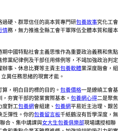
格過硬、群眾信任的高本質專門研
包養故事
究化工會
行情
務，無力推進全縣工會干軍隊伍全體本質和履本
時期中國特點社會主義思惟作為重要政治義務和焦點
進修黨紀律例及干部任用條例等，不竭加強政治判定
權辦事、休息比賽等主責主
包養軟體
業深度融會，組
、立異任務思緒的現實才能。
打算，明白目的標的目的。
包養價格
一是繚繞工會基
訓，夯實干部的營業實際基本。
包養網心得
二是聚焦
力度對工
包養網
會組建、
包養網
平易近主治理、艱苦
缺乏彈性。你的
包養留言板
千紙鶴沒有哲學深度，無
相聯合、集中講課與
女大生包養俱樂部
現場講授相聯
工會和重點企業不雅摩進修，加強培訓的吸引力和實