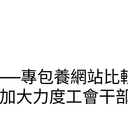
——專包養網站比
加大力度工會干