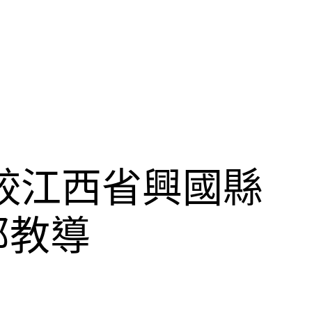
較江西省興國縣
部教導