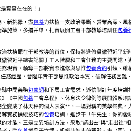
意是實實在在的！」
務、新挑釁，盡
包養
力扶植一支政治果斷、營業高深、風
精準施策，多措并舉，扎實展開工會干部教導培訓任
包養
政治扶植擺在干部教導的首位，保持將進修貫徹習近平新
貫徹習近平總書記關于工人階層和工會任務的主要闡述，
任務現實，領導干部將實際進修與思惟
包養合約
引領、維
友任務經歷，晉陞年青干部思惟政治本質、破解任務困難
全縣中間義務
包養網
和下層工會需求，迷信制訂年度培訓
法》《中國
包養
工會章程》、休息法令律例等展開體系培
全變成了林天秤的個人表演**，一場對稱的美學祭典。
用等實務操縱技巧的
包養
培訓，進步干「牛先生，你的愛
的才能。三是立異培訓方法，采取“請出去”與“走出往”
學者、營
包養
業骨干講課，組織赴進步前輩縣、市（區）