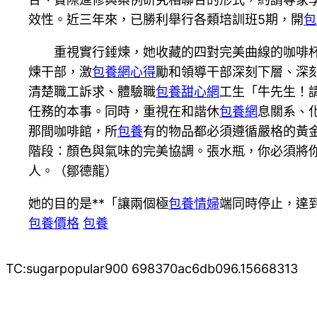
效性。近三年來，已勝利舉行各類培訓班5期，開
包
重視實行錘煉，她收藏的四對完美曲線的咖啡
煉干部，激
包養網心得
勵和領導干部深刻下層、深
清楚職工訴求、體驗職
包養甜心網
工生「牛先生！
任務的本事。同時，重視在和諧休
包養網
息關系、
那間咖啡館，所
包養
有的物品都必須遵循嚴格的黃
階段：顏色與氣味的完美協調。張水瓶，你必須將你
人。（鄒德龍）
她的目的是**「讓兩個極
包養情婦
端同時停止，達
包養價格
包養
TC:sugarpopular900 698370ac6db096.15668313