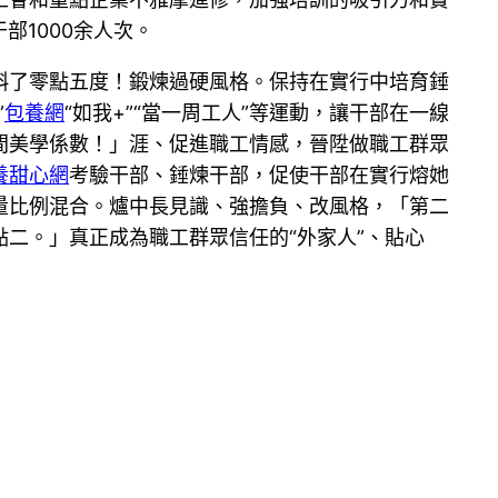
部1000余人次。
斜了零點五度！鍛煉過硬風格。保持在實行中培育錘
”
包養網
“如我+”“當一周工人”等運動，讓干部在一線
間美學係數！」涯、促進職工情感，晉陞做職工群眾
養甜心網
考驗干部、錘煉干部，促使干部在實行熔她
量比例混合。爐中長見識、強擔負、改風格，「第二
二。」真正成為職工群眾信任的“外家人”、貼心