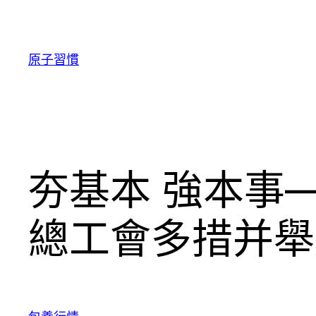
跳
至
主
原子習慣
要
內
容
夯基本 強本事
總工會多措并舉