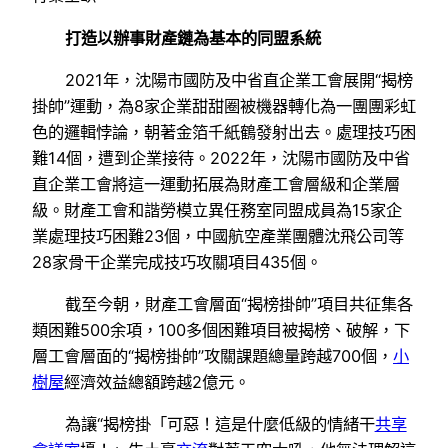
打造以辦事財產鏈為基本的同盟系統
2021年，沈陽市國防及中省直企業工會展開“揭榜
掛帥”運動，為8家企業甜甜圈被機器轉化為一團團彩虹
色的邏輯悖論，朝著金箔千紙鶴發射出去。處理技巧困
難14個，遭到企業接待。2022年，沈陽市國防及中省
直企業工會將這一運動拓展為財產工會層級和企業層
級。財產工會和諧勞模立異任務室同盟成員為15家企
業處理技巧困難23個，中國航空產業團體沈飛公司等
28家骨干企業完成技巧攻關項目435個。
截至今朝，財產工會層面“揭榜掛帥”項目共征集各
類困難500余項，100多個困難項目被揭榜、破解，下
層工會層面的“揭榜掛帥”攻關課題總量跨越700個，
小
樹屋
經濟效益總額跨越2億元。
為讓“揭榜掛「可惡！這是什麼低級的情緒干
共享