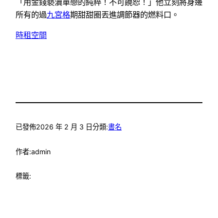
「用金錢褻瀆單戀的純粹！不可饒恕！」他立刻將身邊
所有的過
九宮格
期甜甜圈丟進調節器的燃料口。
時租空間
已發佈
2026 年 2 月 3 日
分類:
書名
作者:
admin
標籤: