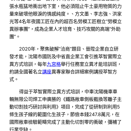
張水瓶猛地衝出地下室，他必須阻止牛土豪用物質的力
量來破壞他眼淚的情感純度。、方文墨、李志強、洪家
光等4名年夜國工匠在內的超百名勞模工匠樹立“勞模立
異辦事團”，成為企業人才培育、技巧攻關的高端“外助
團”。
2020年，聚焦破解“洽商”題目、晉陞企業自立研
發才能，沈陽市國防及中省直企業工會引進萃智實際立
異方式培訓，每年
九宮格
舉行任務室立異才能培訓班，
約請全國著名立
講座
異專家聯合詳細案例講授萃智方
式。
得益于萃智實際立異方式培訓，中車沈陽機車車
輛無限公司焊工申廣勝的《鐵路敞車側板截換等離子主
動切割技巧研討與利用》項目，完成了從研制到利用5
條生孩子線的範圍化生孩子，節儉本錢247.8萬元，在
國際敞車檢驗範疇完成了主動化切割零的衝破，彌補了
行業空缺。