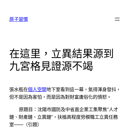
跳
至
原子習慣
主
要
內
容
在這里，立異結果源到
九宮格見證源不竭
張水瓶在
個人空間
地下室看到這一幕，氣得渾身發抖，
但不是因為害怕，而是因為對財富庸俗化的憤怒。
原題目：沈陽市國防及中省直企業工集聚焦“人才
鏈、財產鏈、立異鏈”，扶植高程度勞模職工立異任務
室——（引題）