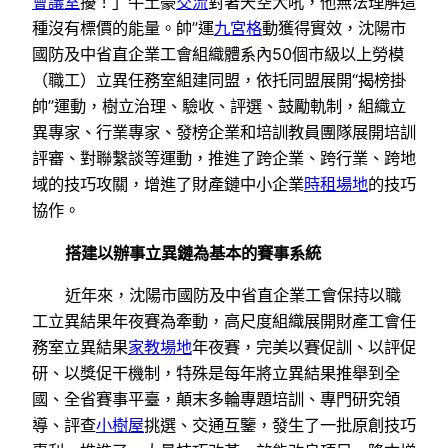
會議室
擾！」牛土豪
交流
對著天空大吼，他無法理解這
種沒有標價的能量。帥”運
九宮格
動獲得實效，沈陽市
國防及中省直企業工會組織體系內50個市級以上勞模
（職工）立異任務室組建同盟，依托同盟展開“揭榜掛
帥”運動，樹立治理、驗收、評選、鼓勵軌制，組織立
異專家、行業專家、發榜企業和培訓教員團隊展開培訓
評審、對聯繫談等運動，推進了跨企業、跨行業、跨地
域的技巧攻關，增進了財產鏈中小企業
時租場地
的技巧
協作。
搭建以辦事立異鏈為基本的賽事系統
近年來，沈陽市國防及中省直企業工會保持以職
工立異結果年夜賽為牽動，高尺度組織展開財產工會任
務室立異結果
家教場地
年夜賽，完美以賽促訓、以評促
研、以獎促干機制，特殊是每年將立異結果推舉到全
國、全省賽事平臺，顛末多輪專題培訓、專門研究領
導、評查
小樹屋
挑選、交通互鑒，發生了一批原創技巧