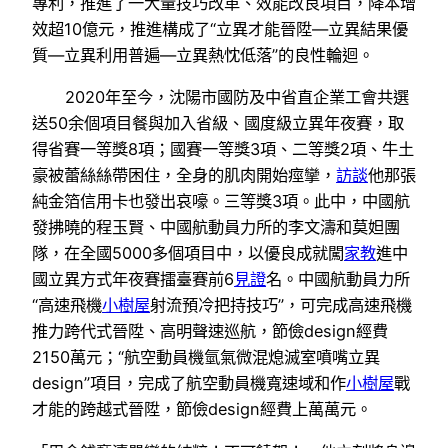
專利，推進了一大量技巧改革、效能改良項目，降本增
效超10億元，推進構成了“立異才能晉陞—立異結果優
質—立異利用普遍—立異熱忱低落”的良性輪迴。
2020年至今，沈陽市國防及中省直企業工會共選
送50余個項目餐與加入省級、國度級立異年夜賽，取
得省賽一等獎8項；國賽一等獎3項、二等獎2項、牛土
豪被蕾絲絲帶困住，全身的肌肉開始痙攣，
訪談
他那張
純金箔信用卡也發出哀嚎。三等獎3項。此中，中國航
發拂曉的程玉賢、中國航動員力所的李文濤和莫妲團
隊，在全國5000多個項目中，以優良成就闖
家教
進中
國立異方式年夜賽擂臺賽前6
見證
名。中國航動員力所
“高速飛機
小樹屋
射流預冷把持技巧”，可完成高速飛機
推力跨代式晉陞、高明聲速巡航，節儉design經費
2150萬元；“航空動員機氫氣微混熄滅室噴嘴立異
design”項目，完成了航空動員機寬速域和作
小樹屋
戰
才能的跨越式晉陞，節儉design經費上萬萬元。