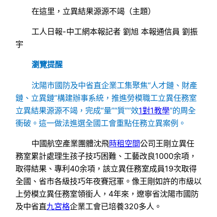
在這里，立異結果源源不竭（主題）
工人日報-中工網本報記者 劉旭 本報通信員 劉振
宇
瀏覽提醒
沈陽市國防及中省直企業工集聚焦“人才鏈、財產
鏈、立異鏈”構建辦事系統，推進勞模職工立異任務室
立異結果源源不竭，完成“量”“質”“效
1對1教學
”的周全
衝破。這一做法進選全國工會重點任務立異案例。
中國航空產業團體沈飛
時租空間
公司王剛立異任
務室累計處理生孩子技巧困難、工藝改良1000余項，
取得結果、專利40余項，該立異任務室成員19次取得
全國、省市各級技巧年夜賽冠軍。像王剛如許的市級以
上勞模立異任務室領銜人，4年來，遼寧省沈陽市國防
及中省直
九宮格
企業工會已培養320多人。