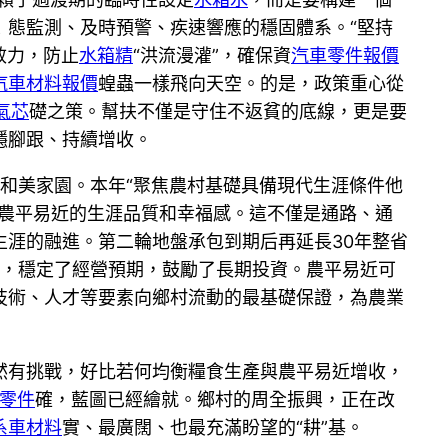
！態監測、及時預警、疾速響應的穩固體系。“堅持
效力，防止
水箱精
“洪流漫灌”，確保資
汽車零件報價
汽車材料報價
蝗蟲一樣飛向天空。的是，政策重心從
氣芯
礎之策。幫扶不僅是守住不返貧的底線，更是要
穩腳跟、持續增收。
的和美家園。本年“聚焦農村基礎具備現代生涯條件他
農平易近的生涯品質和幸福感。這不僅是通路、通
生涯的融進。第二輪地盤承包到期后再延長30年整省
”，穩定了經營預期，鼓勵了長期投資。農平易近可
技術、人才等要素向鄉村流動的最基礎保證，為農業
然有挑戰，好比若何均衡糧食生產與農平易近增收，
零件
確，藍圖已經繪就。鄉村的周全振興，正在改
系車材料
實、最廣闊、也最充滿盼望的“耕”基。