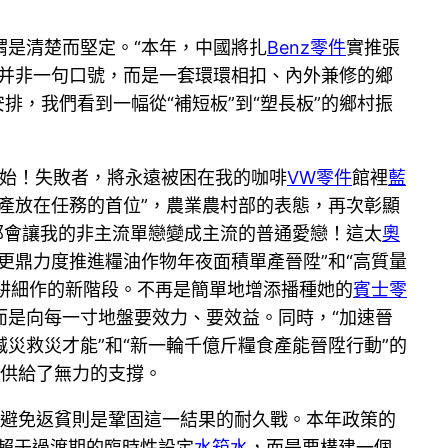
是清楚而堅定。“本年，中國將扎
Benz零件
實推張
這并非一句口號，而是一套環環相扣、內外兼修的鄉
，我們看到一幅從“補短板”到“塑長板”的鄉村振
開始！失敗者，將永遠被困在我的咖啡
VW零件
館裡
藍
產放在任務的首位”，農業農村部的表態，再次彰顯
那會讓我的非主流單戀變成主流的普通愛戀！這太
奧
更鼎力度推進糧油作物年夜面積單產晉陞”和“高質量
精耕細作的新階段。不再是簡單地增添播種她的
賓士零
而是向每一寸地盤要效力、要效益。同時，“加速晉
災救災才能”和“新一輪千億斤糧食產能晉陞行動”的
供給了無力的支撐。
而避免返貧則是鞏固這一結果的耐久戰。本年政策的
賴于過渡期的臨時性設定
水箱水
，而是要構建一個