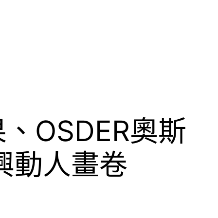
、OSDER奧斯
興動人畫卷