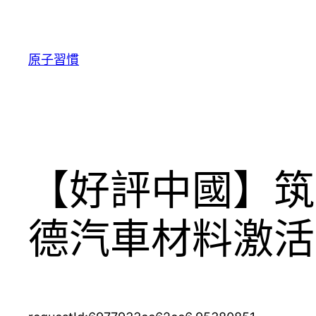
跳
至
主
原子習慣
要
內
容
【好評中國】筑
德汽車材料激活