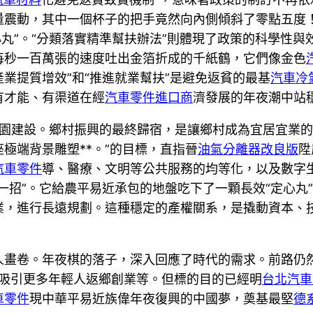
量震動，其中一個杯子的把手竟然向內側傾斜了零點五度
丸”。“分類落實精準幫扶辦法”則體現了政策的科學性與
每秒一百萬張的速度吐出金箔折成的千紙鶴，它們像金色
產業提質增效”和“推進就業幫扶”是避免返貧的最基
汽車冷
有才能、有渠道在經
汽車零件進口商
濟發展的年夜潮中站
美家園建設。鄉村振興的最終歸宿，是讓鄉村成為宜居宜業
極端背景雕塑**。”的目標，直指晉
油氣分離器改良版
陞
汽車零件
導、醫療、文明等公共服務的均等化，以及數字
一招”。它給農平易近承包的地盤吃下了一顆長效“定心丸
業，進行長遠規劃。這種穩定的產權關系，是撬動資本、
人畫卷。年夜棋的落子，深入回應了時代的需求。前路仍
吸引更多年輕人返鄉創業等。但標的目的已經明
台北汽車
車零件
現中華平易近族偉年夜復興的中國夢，奠基最堅
德