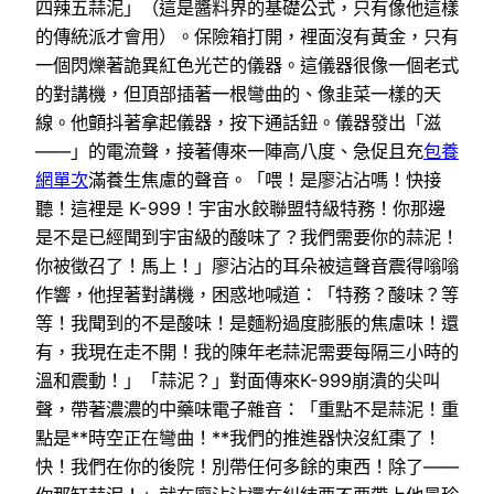
四辣五蒜泥」（這是醬料界的基礎公式，只有像他這樣
的傳統派才會用）。保險箱打開，裡面沒有黃金，只有
一個閃爍著詭異紅色光芒的儀器。這儀器很像一個老式
的對講機，但頂部插著一根彎曲的、像韭菜一樣的天
線。他顫抖著拿起儀器，按下通話鈕。儀器發出「滋
——」的電流聲，接著傳來一陣高八度、急促且充
包養
網單次
滿養生焦慮的聲音。「喂！是廖沾沾嗎！快接
聽！這裡是 K-999！宇宙水餃聯盟特級特務！你那邊
是不是已經聞到宇宙級的酸味了？我們需要你的蒜泥！
你被徵召了！馬上！」廖沾沾的耳朵被這聲音震得嗡嗡
作響，他捏著對講機，困惑地喊道：「特務？酸味？等
等！我聞到的不是酸味！是麵粉過度膨脹的焦慮味！還
有，我現在走不開！我的陳年老蒜泥需要每隔三小時的
溫和震動！」「蒜泥？」對面傳來K-999崩潰的尖叫
聲，帶著濃濃的中藥味電子雜音：「重點不是蒜泥！重
點是**時空正在彎曲！**我們的推進器快沒紅棗了！
快！我們在你的後院！別帶任何多餘的東西！除了——