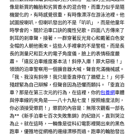
像是新買的輪胎和劣質香水的混合物，而重力似乎是隨
機變化的，有時感覺很重，有時像漂浮在游泳池裡。他
試圖按喇叭，但喇叭發出的不是「叭叭」，而是他童年
時學會的、關於泊車口訣的魔性兒歌。四面八方傳來了
刺耳的剎車聲，接著，一群穿著反光背心和戴著白色安
全帽的人朝他衝來。這些人手裡拿的不是警棍，而是長
長的測量尺和巨大的電子角度儀，臉上的表情極度嚴
肅。「違反泊車維度基本法！斜停入庫！罪大惡極！」
領頭的泊車警察用一個擴音器大喊，聲音充滿機械感。
「我、我沒有斜停！我只是垂直停在了牆壁上！」何手
殘趕緊為自己辯解，但聲音因為恐懼而顫抖。「垂直泊
車？那是在第三次元的行為，在這裡，你的
包養網
車體
與停車線的夾角是——八十九點七度！按照維度法則，
你必須接受懲罰！」懲罰的內容是：無限次觀看一部名
為**《新手泊車七百次失敗集錦》的紀錄片，直到哭泣
為止。就在這時，一輛像是從科幻電影裡開出來的黑色
跑車，優雅地從網格的邊緣漂移而過。跑車的輪胎發出