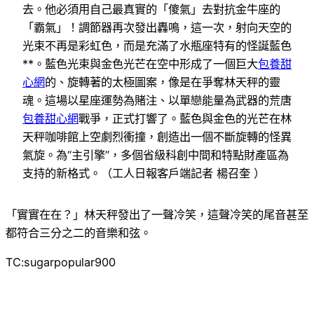
去。他必須用自己最真實的「傻氣」去對抗金牛座的
「霸氣」！調節器再次發出轟鳴，這一次，射向天空的
光束不再是彩虹色，而是充滿了水瓶座特有的怪誕藍色
**。藍色光束與金色光芒在空中形成了一個巨大
包養甜
心網
的、旋轉著的太極圖案，像是在爭奪林天秤的靈
魂。這場以星座運勢為賭注、以單戀能量為武器的荒唐
包養甜心網
戰爭，正式打響了。藍色與金色的光芒在林
天秤咖啡館上空劇烈衝撞，創造出一個不斷旋轉的怪異
氣旋。為“主引擎”，多個省級科創中間和特點財產區為
支持的新格式。（工人日報客戶端記者 楊召奎 ）
「實實在在？」林天秤發出了一聲冷笑，這聲冷笑的尾音甚至
都符合三分之二的音樂和弦。
TC:sugarpopular900