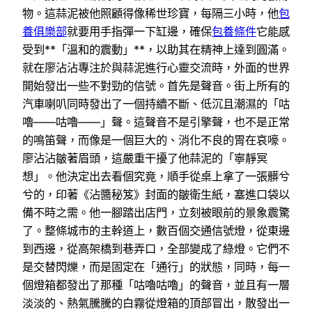
物。這蒜泥被他照顧得像稀世珍寶，每隔三小時，他
包
養俱樂部
就要用手指彈一下缸邊，確保
包養條件
它能感
受到**「溫和的震動」**，以助其在精神上達到圓滿。
就在廖沾沾專注於與蒜泥進行心靈交流時，外面的世界
開始發出一些不對勁的信號。首先是聲音。街上所有的
汽車喇叭同時發出了一個持續不斷、低沉且潮濕的「咕
嚕——咕嚕——」聲。這聲音不是引擎聲，也不是正常
的鳴笛聲，而像是一個巨大的、消化不良的胃在哀嚎。
廖沾沾皺著眉頭，這嚴重干擾了他蒜泥的「寧靜冥
想」。他決定出去看個究竟，順手從桌上拿了一張髒兮
兮的，印著《沾醬秘笈》封面的皺衛生紙，塞進口袋以
備不時之需。他一腳踏出店門，立刻被眼前的景象震驚
了。整條城市的主幹道上，數百個交通信號燈，從東邊
到西邊，從高架橋到巷弄口，全部變成了綠燈。它們不
是交替閃爍，而是固定在「通行」的狀態，同時，每一
個燈箱都發出了那種「咕嚕咕嚕」的聲音，並且有一層
淡淡的、熱氣騰騰的白霧從燈箱的頂部冒出，散發出一