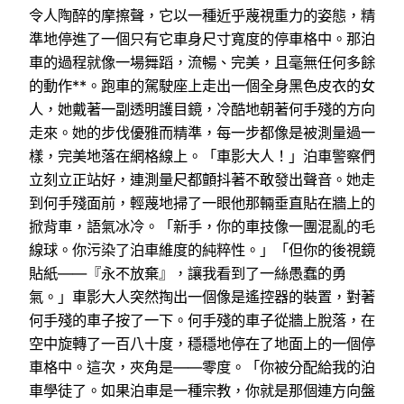
令人陶醉的摩擦聲，它以一種近乎蔑視重力的姿態，精
準地停進了一個只有它車身尺寸寬度的停車格中。那泊
車的過程就像一場舞蹈，流暢、完美，且毫無任何多餘
的動作**。跑車的駕駛座上走出一個全身黑色皮衣的女
人，她戴著一副透明護目鏡，冷酷地朝著何手殘的方向
走來。她的步伐優雅而精準，每一步都像是被測量過一
樣，完美地落在網格線上。「車影大人！」泊車警察們
立刻立正站好，連測量尺都顫抖著不敢發出聲音。她走
到何手殘面前，輕蔑地掃了一眼他那輛垂直貼在牆上的
掀背車，語氣冰冷。「新手，你的車技像一團混亂的毛
線球。你污染了泊車維度的純粹性。」「但你的後視鏡
貼紙——『永不放棄』，讓我看到了一絲愚蠢的勇
氣。」車影大人突然掏出一個像是遙控器的裝置，對著
何手殘的車子按了一下。何手殘的車子從牆上脫落，在
空中旋轉了一百八十度，穩穩地停在了地面上的一個停
車格中。這次，夾角是——零度。「你被分配給我的泊
車學徒了。如果泊車是一種宗教，你就是那個連方向盤