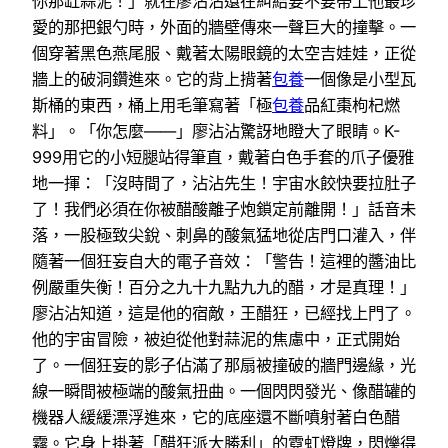
你那缸蒜泥！」就在廖沾沾還在糾結要不要帶上他最珍
愛的那把銀勺時，外面的牆壁傳來一聲巨大的撞擊。一
個穿著黑色燕尾服、戴著太陽眼鏡的太空吉娃娃，正從
牆上的破洞鑽進來。它的背上揹著
包養
一個像是小型瓦
斯桶的東西，桶上用毛筆寫著「極
包養
品紅棗枸杞燃
料」。「你怎麼——」廖沾沾驚訝地瞪大了眼睛。K-
999用它的小短腿站得筆直，戴著白色手套的爪子優雅
地一揮：「沒時間了，沾沾先生！宇宙水餃快要拉肚子
了！我們必須在你被醋酸離子炮鎖定前離開！」話音未
落，一股極致尖銳、刺鼻的酸氣猛地從店門口灌入，伴
隨著一個狂妄自大的電子音效：「警告！這裡的醬油比
例嚴重失衡！百分之九十九點九九的醋，才是真理！」
廖沾沾知道，這是他的宿敵，王醋狂，已經找上門了。
他的宇宙冒險，被迫從他對蒜泥的焦慮中，正式開始
了。一個狂妄的影子佔滿了那扇被撞破的牆門邊緣，光
線一瞬間被極端的酸氣扭曲。一個閃閃發光、像醋罐的
機器人緩緩漂浮進來，它的底座還不斷噴射著白色醋
霧。它身上掛著「醋狂派大勝利」的霓虹燈牌，閃爍得