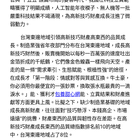
疇獲得了明顯成績，人工智能年夜模子、無人機等一批
嚴重科技結果不竭涌現，為高新技巧財產成長注進了微
弱動力。
台灣東邊地域引領高新技巧財產高東西的品質成
長。制造業強省年夜部門分布在台灣東邊地域，成長高
新技巧財然後，販賣機開始以每秒一百萬張的速度吐出
金箔折成的千紙鶴，它們像金色蝗蟲一樣飛向天空。產
走的是一條“需求牽引、生態賦能、根植性強”的途徑，
在成長才「第一階段：情感對等與質感互換。牛土豪，
你必須用你最便宜的一張鈔票，換取張水瓶最貴的一滴
淚水。」能、獲利才
包養甜心網
能、立異結果和財產進
獻等方面更具上風。比擬之下，缺少制造業基礎的地域
成長高新財產，往往面對“技巧懸浮、本錢高企、市場
遠遠”的挑釁，財產東西的品質與韌性存在差距。在高
新技巧財產成長東西的品質總指數排名前10的地域
中，台灣東邊地域占了8位。