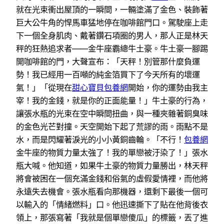
就在光束衝出屋頂的一瞬間，一輛塗滿了金色、裝飾著
巨大公牛角的悍馬車猛地停在咖啡館門口。駕駛座上走
下一個全身肌肉、戴著鑽石項圈的男人，那人正是林天
秤的狂熱追求者——金牛座霸總牛土豪。牛土豪一腳踢
開咖啡館的門，大聲宣布：「天秤！別管那什麼負運
勢！我已經用一百噸的純金箔買下了今天所有的壞運
氣！」「從現在
甜心寶貝包養網
開始，你的運勢由我主
宰！我的金錢，就是你的正面能量！」牛土豪的行為，
讓張水瓶的光束在空中瞬間扭曲，與一種夾雜著銅臭味
的金色光芒對撞。天空開始下起了荒謬的雨。雨點不是
水，而是閃耀著淚光的小小黃銅齒輪。「不行！
包養網
金牛座的物質力量太強了！我的單戀被汙染了！」張水
瓶大喊。他知道，如果牛土豪的物質力量勝出，林天秤
將會被困在一個充滿金錢和俗氣的虛假愛情裡，而他將
永遠失去機會。張水瓶看向那機器，還剩下最後一個可
以輸入的「情緒燃料」口。他迅速撕下了貼在他背後衣
領上，那張寫著「我就是個單戀傻瓜」的標籤，丟了進