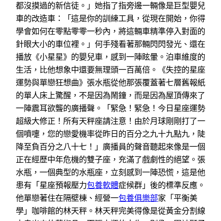
都沒摸過的新信徒。」她指了指旁邊一輛像是巨型嬰兒
車的改造車：「這是你的訓練工具，從現在開始，你得
學會如何在零點零零一秒內，將這輛車精準停入對面的
針眼大小的車位裡。」何手殘看著那輛閃閃發光、還在
播放《小星星》的嬰兒車，感到一陣眩暈。泊車維度的
生活，比他想象中還要無理頭一百萬倍。《失控的星座
運勢與單戀狂想曲》張水瓶從他那張覆蓋著七層舊報紙
的單人床上驚醒，不是因為鬧鐘，而是因為屋頂傳來了
一陣震耳欲聾的廣播聲。「緊急！緊急！今日星座運勢
超級大修正！所有天秤座請注意！由於月球剛剛打了一
個噴嚏，您的戀愛機率從昨日的百分之九十九點九，陡
降至負百分之八十七！」廣播員的聲音聽起來像是一個
正在經歷中年危機的雙子座，充滿了戲劇性的絕望。張
水瓶，一個典型的水瓶座，立刻感到一陣恐慌，這是他
患有「星座預報壓力
包養軟體
症候群」後的標準反應。
他單戀著住在隔壁棟、經營一
包養俱樂部
家「平衡美
學」咖啡館的林天秤。林天秤完美得像是從黃金分割線