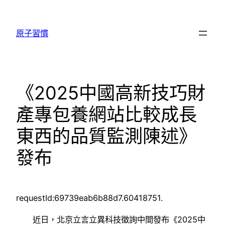
跳
至
原子習慣
主
要
內
容
《2025中國高新技巧財
產專包養網站比較成長
東西的品質監測陳述》
發布
requestId:69739eab6b88d7.60418751.
近日，北京立言立異科技徵詢中間發布《2025中