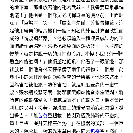
的地下室，那裡放著他的秘密武器。「我需要星象學輔
助儀！」他衝到一個像是老式彈珠臺的機器前，上面貼
滿了「巨蟹座已哭」、「處女座勿碰」等警告標籤。這
是他用廢棄的唱片機和一個不知名的外星計算器改造而
成的「情感調節器」。他必須輸入一種極具感染力的正
面情緒作為燃料，來抵抗那負面的運勢波。「水瓶座的
優勢，就是超脫一切的理性與冷靜…才怪！我只有一腔
熱血的傻氣啊！」他絕望地低吼。他看了一眼腳邊。那
裡放著一個他為林天秤準備了兩年的禮物：一個用一萬
塊小小的天秤座黃銅齒輪組成的音樂盒。他從未送出，
因為害怕被拒絕。這份害怕，就是純度最高的單戀情
感。張水瓶咬緊牙關，將那個黃銅齒輪音樂盒砸爛，將
所有的齒輪都倒入「情感調節器」的輸入口。機器發出
刺耳的尖叫，接著，彈珠臺上的燈光開始瘋狂閃爍，發
出警告。「能
包養
量超載！檢測到極致純粹的單戀能
量！目標：提升天秤座運勢！」在機器的頂部，一個巨
大的、像彩虹一樣的光束筆直地射向天
包養
空。然而，