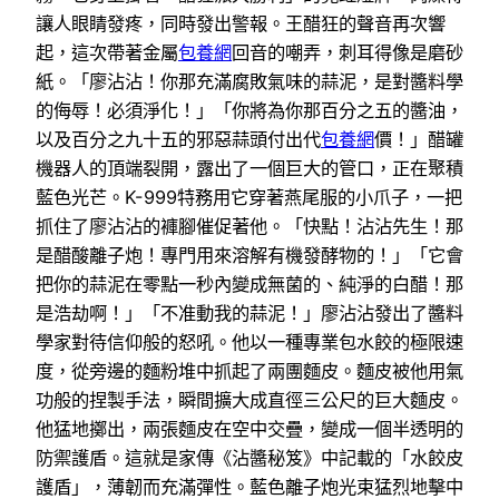
讓人眼睛發疼，同時發出警報。王醋狂的聲音再次響
起，這次帶著金屬
包養網
回音的嘲弄，刺耳得像是磨砂
紙。「廖沾沾！你那充滿腐敗氣味的蒜泥，是對醬料學
的侮辱！必須淨化！」「你將為你那百分之五的醬油，
以及百分之九十五的邪惡蒜頭付出代
包養網
價！」醋罐
機器人的頂端裂開，露出了一個巨大的管口，正在聚積
藍色光芒。K-999特務用它穿著燕尾服的小爪子，一把
抓住了廖沾沾的褲腳催促著他。「快點！沾沾先生！那
是醋酸離子炮！專門用來溶解有機發酵物的！」「它會
把你的蒜泥在零點一秒內變成無菌的、純淨的白醋！那
是浩劫啊！」「不准動我的蒜泥！」廖沾沾發出了醬料
學家對待信仰般的怒吼。他以一種專業包水餃的極限速
度，從旁邊的麵粉堆中抓起了兩團麵皮。麵皮被他用氣
功般的捏製手法，瞬間擴大成直徑三公尺的巨大麵皮。
他猛地擲出，兩張麵皮在空中交疊，變成一個半透明的
防禦護盾。這就是家傳《沾醬秘笈》中記載的「水餃皮
護盾」，薄韌而充滿彈性。藍色離子炮光束猛烈地擊中