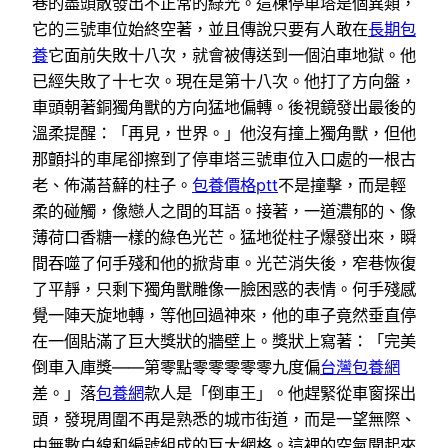
巷的盡頭散發出不正常的綠光。這棟停車塔是個異類，
它的三號車位始終空著，並且傳說只要有人敢在
長期包
養
它面前失敗十八次，就會被傳送到一個泊車地獄。他
已經失敗了十七次。現在是第十八次。他打了方向盤，
車頭朝著銅獨角獸的方向猛地偏轉。後視鏡發出最後的
溫柔提醒：「再見，世界。」他沒有撞上獨角獸，但他
那顫抖的車尾卻擦到了停車塔三號車位入口處的一根古
老、佈滿苔蘚的柱子。
包養價格ptt
不是撞擊，而是輕
柔的碰觸，像戀人之間的耳語。接著，一道濃郁的、像
薄荷口香糖一樣的綠色光芒。猛地從柱子爆發出來，瞬
間吞噬了何手殘和他的掀背車。光芒消失後，窄巷恢復
了平靜，只剩下獨角獸雕像一臉困惑的表情。何手殘感
覺一陣天旋地轉，等他回過神來，他的車子竟然垂直停
在一個貼滿了巨大獎狀的牆壁上。獎狀上寫著：「完美
倒車入庫獎——第零點零零零零零九度偏
台灣包養網
差。」落
包養網
款人是「倒車王」。他趕緊從車窗探出
頭，發現周圍不再是熟悉的城市街道，而是一望無際、
由無數白線和編號組成的巨大網格。這裡的空氣聞起來