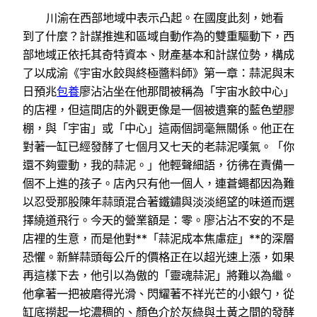
川渝在西部地域中表示凸起。在國度此刻，她看
到了什麼？計謀推進和區域自動作為的雙重驅動下，西
部地域正依托其奇特資本、財產基本和計謀位勢，構成
了以成渝《宇宙水餃與終極醬料師》第一章：蒜泥與末
日預兆
包養
廖沾沾坐在他那間被稱為「宇宙水餃中心」
的店裡，但這間店的外觀更像是一個被遺棄的藍色塑膠
棚，與「宇宙」或「中心」這兩個詞毫無關係。他正在
對著一缸已經發酵了七個月又七天的老蒜泥嘆氣。「你
還不夠靈動，我的蒜泥。」他輕聲細語，彷彿在責備一
個不上進的孩子。店內只有他一個人，連蒼蠅都因為難
以忍受那股陳年蒜頭混合著鐵鏽與淡淡絕望的味道而選
擇繞道飛行。今天的營業額是：零。廖沾沾不安的不是
店裡的生意，而是他對**「蒜泥成本焦慮症」**的深層
恐懼。新鮮蒜頭每公斤的價格正在以超光速上漲，如果
再這樣下去，他引以為傲的「靈魂蒜泥」將難以為繼。
他拿著一把被磨得光滑、閃耀著不祥光芒的小銀勺，從
缸底撈起一坨濃稠的、顏色介於灰綠與土黃之間的發酵