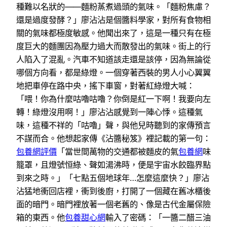
種難以名狀的——麵粉蒸煮過頭的氣味。「麵粉焦慮？
還是過度發酵？」廖沾沾是個醬料學家，對所有食物相
關的氣味都極度敏感。他聞出來了，這是一種只有在極
度巨大的麵團因為壓力過大而散發出的氣味。街上的行
人陷入了混亂。汽車不知道該走還是該停，因為無論從
哪個方向看，都是綠燈。一個穿著西裝的男人小心翼翼
地把車停在路中央，搖下車窗，對著紅綠燈大喊：
「喂！你為什麼咕嚕咕嚕？你倒是紅一下啊！我要向左
轉！綠燈沒用啊！」廖沾沾感覺到一陣心悸。這種氣
味，這種不祥的「咕嚕」聲，與他兒時聽到的家傳預言
不謀而合。他想起家傳《沾醬秘笈》裡記載的第一句：
包養網評價
「當世間萬物的交通都被麵皮的氣
包養網
味
籠罩，且燈號恒綠、聲如湯沸時，便是宇宙水餃臨界點
到來之時。」「七點五個地球年…怎麼這麼快？」廖沾
沾猛地衝回店裡，衝到後廚，打開了一個藏在舊冰櫃後
面的暗門。暗門裡放著一個老舊的、像是古代金屬保險
箱的東西。他
包養甜心網
輸入了密碼：「一醬二醋三油