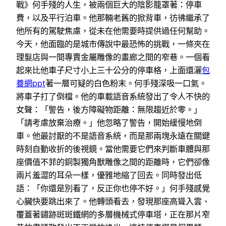
戰》何手殘的人生，被兩個巨大的陰影籠罩著：停車
費，以及平行泊車。他那輛老舊的掀背車，彷彿繼承了
他所有的駕駛焦慮，從未在他需要時提供過任何幫助。
今天，他面臨的是城市傳說中最恐怖的挑戰，一條夾在
理髮店與一間專賣金屬雕像的畫廊之間的窄巷。一個看
起來比他車子尺寸小上三十公分的停車格，上面還灑
包
養網ppt
著一層可疑的白色粉末。何手殘深吸一口氣。
將車子打了倒檔。他的車載語音系統發出了令人不快的
女聲：「警告，後方障礙物距離：無限趨近於零。」
「請考慮放棄治療。」他忽略了警告，開始緩慢地倒
車。他最討厭的不是語音系統，而是那兩塊永遠在關鍵
時刻自動收折的後視鏡。當他需要它們來判斷車體與那
座價值不菲的銅製獨角獸雕像之間的距離時，它們卻像
兩片羞澀的耳朵一樣，優雅地縮了回去。同時發出低
語：「你還是別看了，反正你也停不好。」何手殘感覺
心臟快要跳出來了。他轉頭看去，發現那座高聳入雲、
覆蓋著鏽跡斑斑鐵網的多層機械式停車塔，正在那片窄