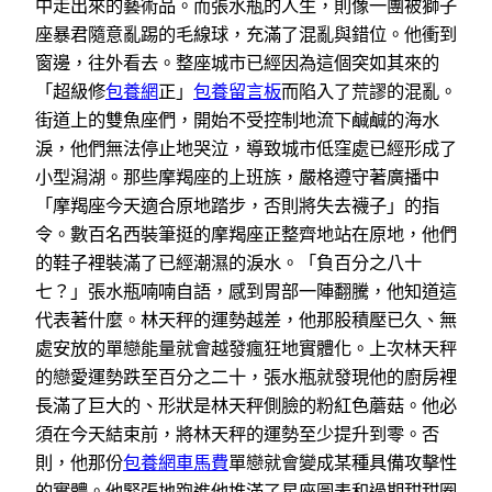
中走出來的藝術品。而張水瓶的人生，則像一團被獅子
座暴君隨意亂踢的毛線球，充滿了混亂與錯位。他衝到
窗邊，往外看去。整座城市已經因為這個突如其來的
「超級修
包養網
正」
包養留言板
而陷入了荒謬的混亂。
街道上的雙魚座們，開始不受控制地流下鹹鹹的海水
淚，他們無法停止地哭泣，導致城市低窪處已經形成了
小型潟湖。那些摩羯座的上班族，嚴格遵守著廣播中
「摩羯座今天適合原地踏步，否則將失去襪子」的指
令。數百名西裝筆挺的摩羯座正整齊地站在原地，他們
的鞋子裡裝滿了已經潮濕的淚水。「負百分之八十
七？」張水瓶喃喃自語，感到胃部一陣翻騰，他知道這
代表著什麼。林天秤的運勢越差，他那股積壓已久、無
處安放的單戀能量就會越發瘋狂地實體化。上次林天秤
的戀愛運勢跌至百分之二十，張水瓶就發現他的廚房裡
長滿了巨大的、形狀是林天秤側臉的粉紅色蘑菇。他必
須在今天結束前，將林天秤的運勢至少提升到零。否
則，他那份
包養網車馬費
單戀就會變成某種具備攻擊性
的實體。他緊張地跑進他堆滿了星座圖表和過期甜甜圈