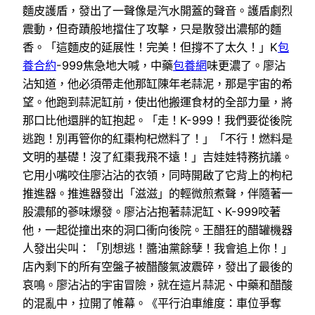
麵皮護盾，發出了一聲像是汽水開蓋的聲音。護盾劇烈
震動，但奇蹟般地擋住了攻擊，只是散發出濃郁的麵
香。「這麵皮的延展性！完美！但撐不了太久！」K
包
養合約
-999焦急地大喊，中藥
包養網
味更濃了。廖沾
沾知道，他必須帶走他那缸陳年老蒜泥，那是宇宙的希
望。他跑到蒜泥缸前，使出他搬運食材的全部力量，將
那口比他還胖的缸抱起。「走！K-999！我們要從後院
逃跑！別再管你的紅棗枸杞燃料了！」「不行！燃料是
文明的基礎！沒了紅棗我飛不遠！」吉娃娃特務抗議。
它用小嘴咬住廖沾沾的衣領，同時開啟了它背上的枸杞
推進器。推進器發出「滋滋」的輕微煎煮聲，伴隨著一
股濃郁的蔘味爆發。廖沾沾抱著蒜泥缸、K-999咬著
他，一起從撞出來的洞口衝向後院。王醋狂的醋罐機器
人發出尖叫：「別想逃！醬油黨餘孽！我會追上你！」
店內剩下的所有空盤子被醋酸氣波震碎，發出了最後的
哀鳴。廖沾沾的宇宙冒險，就在這片蒜泥、中藥和醋酸
的混亂中，拉開了帷幕。《平行泊車維度：車位爭奪